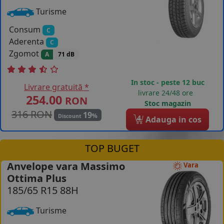
Turisme
Consum
C
Aderenta
C
Zgomot
A
71 dB
In stoc - peste 12 buc
Livrare gratuită *
livrare 24/48 ore
254.00
RON
Stoc magazin
316 RON
19
%
Discount
4
Adauga in cos
TOP BUGET
Anvelope vara Massimo
Vara
Ottima Plus
185/65 R15 88H
Turisme