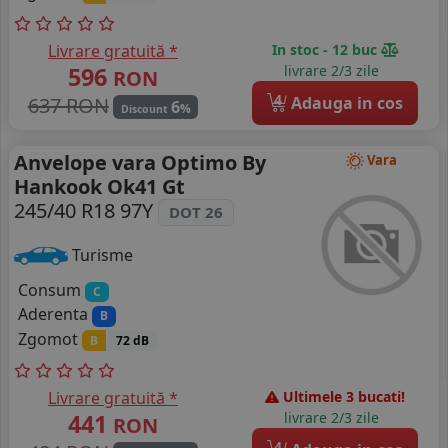
Livrare gratuită *
In stoc - 12 buc
596
livrare 2/3 zile
RON
4
637 RON
Adauga in cos
6
%
Discount
Anvelope vara Optimo By
Vara
Hankook Ok41 Gt
245/40 R18 97Y
DOT 26
Turisme
Consum
C
Aderenta
B
Zgomot
B
72 dB
Livrare gratuită *
Ultimele 3 bucati!
441
livrare 2/3 zile
RON
4