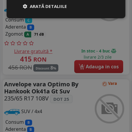
ARATĂ DETALIILE
Turisme
Consum
C
Aderenta
B
Zgomot
A
71 dB
Livrare gratuită *
In stoc - 4 buc
415
livrare 2/3 zile
RON
4
456 RON
Adauga in cos
8
%
Discount
Anvelope vara Optimo By
Vara
Hankook Ok41a Gt Suv
235/65 R17 108V
DOT 25
SUV / 4x4
Consum
B
Aderenta
B