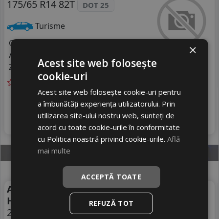
175/65 R14 82T
DOT 25
Turisme
Consum
C
×
Aderenta
B
Acest site web folosește
Zgomot
A
69 dB
cookie-uri
Acest site web folosește cookie-uri pentru
Livrare gratuită *
In stoc - peste 12 buc
a îmbunătăți experiența utilizatorului. Prin
234
livrare 2/3 zile
RON
utilizarea site-ului nostru web, sunteți de
4
256 RON
Adauga in cos
8
%
Discount
acord cu toate cookie-urile în conformitate
cu Politica noastră privind cookie-urile.
Află
mai multe
ACCEPTĂ TOATE
Anvelope vara Optimo By
Vara
Hankook Ok41 Gt
REFUZĂ TOT
235/40 R18 95Y
DOT 26