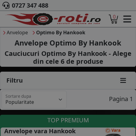
0727 347 488
0
ACASA
DESPRE NOI
Anvelope
Optimo By Hankook
ANVELOPE
Anvelope Optimo By Hankook
AUTO
Cauciucuri Optimo By Hankook - Alege
CAMION
din cele
6
de produse
MOTO
AGROINDUSTRIALE
CAUTARE DUPA
Filtru
DIMENSIUNI
PRODUCATORI ANVELOPE
Sortare dupa
MARCA AUTO
Pagina 1
BLOG
B2B - COLABORARE COMPANII
TOP PREMIUM
CONT
Anvelope vara Hankook
Vara
CONTACT