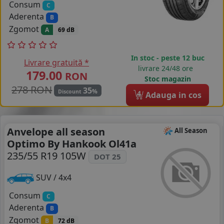
Consum
C
Aderenta
B
Zgomot
A
69 dB
In stoc - peste 12 buc
Livrare gratuită *
livrare 24/48 ore
179.00
RON
Stoc magazin
278 RON
35
%
Discount
4
Adauga in cos
Anvelope all season
All Season
Optimo By Hankook Ol41a
235/55 R19 105W
DOT 25
SUV / 4x4
Consum
C
Aderenta
B
Zgomot
B
72 dB