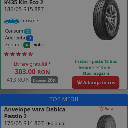
K435 Kin Eco 2
185/65 R15 88T
COS (
0 PRODUSE
)
Turisme
Consum
C
Aderenta
B
Zgomot
A
70 dB
In stoc - peste 12 buc
Livrare gratuită *
livrare 24/48 ore
303.00
RON
Stoc magazin
413 RON
26
%
Discount
4
Adauga in cos
TOP MEDII
Anvelope vara Debica
Vara
Passio 2
175/65 R14 86T
Polonia