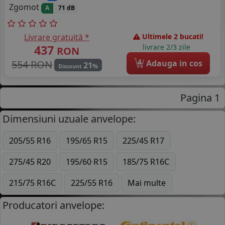
Zgomot
A
71 dB
Livrare gratuită *
Ultimele 2 bucati!
437
livrare 2/3 zile
RON
4
554 RON
Adauga in cos
21
%
Discount
Pagina 1
Dimensiuni uzuale anvelope:
205/55 R16
195/65 R15
225/45 R17
275/45 R20
195/60 R15
185/75 R16C
215/75 R16C
225/55 R16
Mai multe
Producatori anvelope: