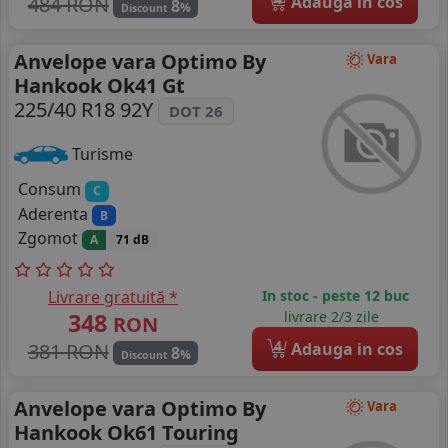
484 RON
Adauga in cos
8
%
Discount
Anvelope vara Optimo By
Vara
Hankook Ok41 Gt
225/40 R18 92Y
DOT 26
Turisme
Consum
C
Aderenta
B
Zgomot
A
71 dB
Livrare gratuită *
In stoc - peste 12 buc
348
livrare 2/3 zile
RON
4
381 RON
Adauga in cos
8
%
Discount
Anvelope vara Optimo By
Vara
Hankook Ok61 Touring