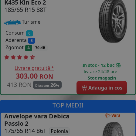
K435 Kin Eco 2
185/65 R15 88T
COS (
0 PRODUSE
)
Turisme
Consum
C
Aderenta
B
Zgomot
A
70 dB
In stoc - 12 buc
Livrare gratuită *
livrare 24/48 ore
303.00
RON
Stoc magazin
413 RON
26
%
Discount
4
Adauga in cos
TOP MEDII
Anvelope vara Debica
Vara
Passio 2
175/65 R14 86T
Polonia