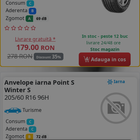
Consum
C
Aderenta
B
Zgomot
A
69 dB
In stoc - peste 12 buc
Livrare gratuită *
livrare 24/48 ore
179.00
RON
Stoc magazin
278 RON
35
%
Discount
4
Adauga in cos
Anvelope iarna Point S
Iarna
Winter S
205/60 R16 96H
Turisme
Consum
C
Aderenta
C
Zgomot
B
72 dB