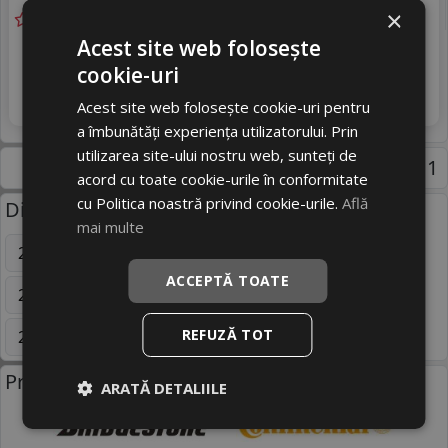
×
Acest site web folosește
Livrare gratuită *
Ultima bucata!
349
livrare 2/3 zile
cookie-uri
RON
4
390 RON
Adauga in cos
10
%
Acest site web folosește cookie-uri pentru
Discount
a îmbunătăți experiența utilizatorului. Prin
utilizarea site-ului nostru web, sunteți de
Pagina 1
acord cu toate cookie-urile în conformitate
cu Politica noastră privind cookie-urile.
Află
Dimensiuni uzuale anvelope:
mai multe
205/55 R16
195/65 R15
225/45 R17
ACCEPTĂ TOATE
205/55 R17
225/70 R15C
235/45 R17
REFUZĂ TOT
225/50 R16
165/70 R13
Mai multe
Producatori anvelope:
ARATĂ DETALIILE