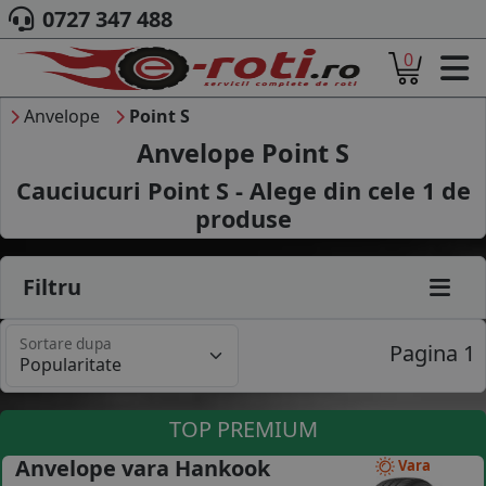
0727 347 488
0
ACASA
DESPRE NOI
Anvelope
Point S
ANVELOPE
Anvelope Point S
AUTO
Cauciucuri Point S - Alege din cele
1
de
CAMION
produse
MOTO
AGROINDUSTRIALE
CAUTARE DUPA
Filtru
DIMENSIUNI
PRODUCATORI ANVELOPE
Sortare dupa
MARCA AUTO
Pagina 1
BLOG
B2B - COLABORARE COMPANII
TOP PREMIUM
CONT
Anvelope vara Hankook
Vara
CONTACT