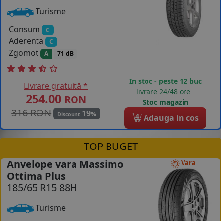
Turisme
Consum
C
Aderenta
C
Zgomot
A
71 dB
In stoc - peste 12 buc
Livrare gratuită *
livrare 24/48 ore
254.00
RON
Stoc magazin
316 RON
19
%
Discount
4
Adauga in cos
TOP BUGET
Anvelope vara Massimo
Vara
Ottima Plus
185/65 R15 88H
Turisme