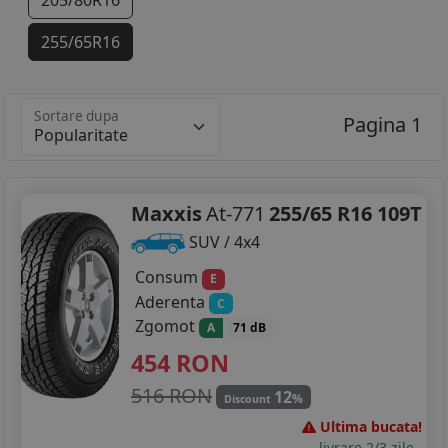
205/80R16
255/65R16
265/70R16
Sortare dupa
Pagina 1
225/70R17
265/65R17
265/60R18
Maxxis
At-771
255/65 R16 109T
SUV / 4x4
Consum
E
Aderenta
C
Zgomot
A
71 dB
454
RON
516 RON
12
%
Discount
Ultima bucata!
livrare 2/3 zile