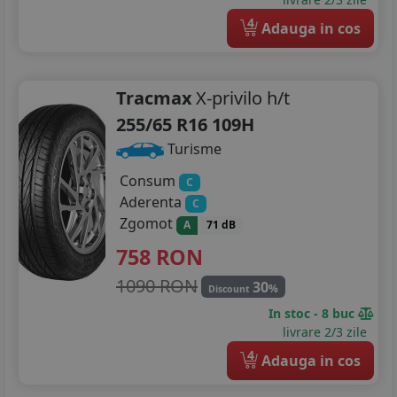
4
Adauga in cos
Tracmax
X-privilo h/t
255/65 R16 109H
Turisme
Consum
C
Aderenta
C
Zgomot
A
71 dB
758
RON
1090 RON
30
%
Discount
In stoc - 8 buc
livrare 2/3 zile
4
Adauga in cos