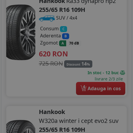
Hankook
Ra33 dynapro hp2
255/65 R16 109H
SUV / 4x4
Consum
C
Aderenta
B
Zgomot
A
70 dB
620
RON
725 RON
14
%
Discount
In stoc - 12 buc
livrare 2/3 zile
4
Adauga in cos
Hankook
W320a winter i cept evo2 suv
255/65 R16 109H