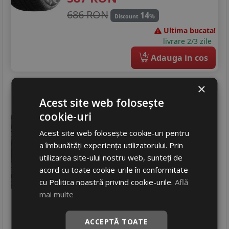
686 RON
14
%
Discount
Ultima bucata!
livrare 2/3 zile
4
Adauga in cos
×
Yokohama
Geolandar a/t g015
Acest site web folosește
255/65 R16 109H
DOT 25
cookie-uri
SUV / 4x4
Acest site web folosește cookie-uri pentru
a îmbunătăți experiența utilizatorului. Prin
Consum
E
utilizarea site-ului nostru web, sunteți de
Aderenta
C
acord cu toate cookie-urile în conformitate
Zgomot
B
72 dB
cu Politica noastră privind cookie-urile.
Află
673
RON
mai multe
846 RON
20
%
Discount
ACCEPTĂ TOATE
In stoc - peste 12 buc