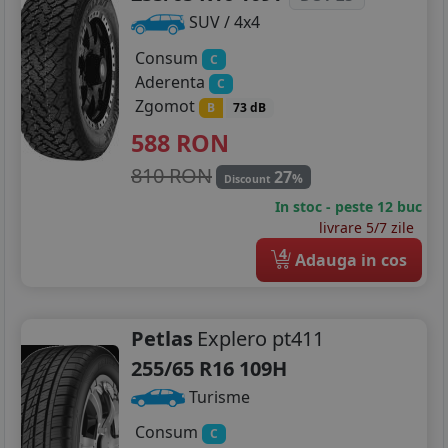
SUV / 4x4
Consum
C
Aderenta
C
Zgomot
B
73 dB
588
RON
810 RON
27
%
Discount
In stoc - peste 12 buc
livrare 5/7 zile
4
Adauga in cos
Petlas
Explero pt411
255/65 R16 109H
Turisme
Consum
C