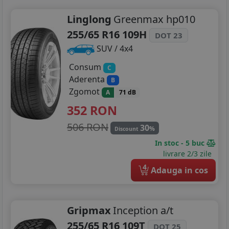
Linglong
Greenmax hp010
255/65 R16 109H
DOT 23
SUV / 4x4
Consum
C
Aderenta
B
Zgomot
A
71 dB
352
RON
506 RON
30
%
Discount
In stoc - 5 buc
livrare 2/3 zile
4
Adauga in cos
Gripmax
Inception a/t
255/65 R16 109T
DOT 25