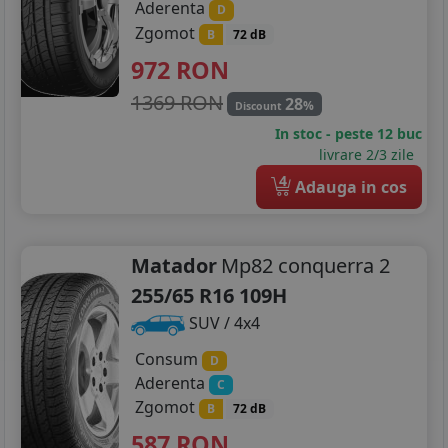
Aderenta
D
Zgomot
B
72 dB
972
RON
1369 RON
28
%
Discount
In stoc - peste 12 buc
livrare 2/3 zile
4
Adauga in cos
Matador
Mp82 conquerra 2
255/65 R16 109H
SUV / 4x4
Consum
D
Aderenta
C
Zgomot
B
72 dB
587
RON