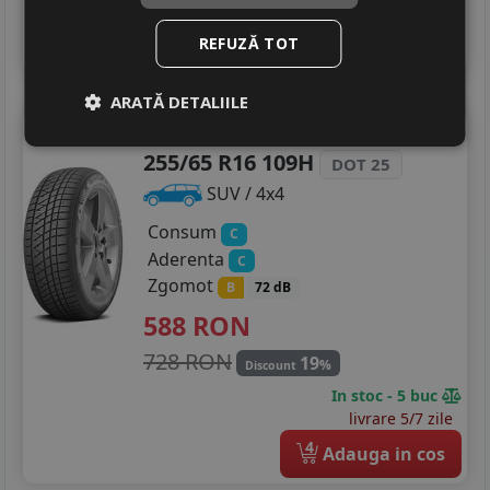
livrare 5/7 zile
4
Adauga in cos
REFUZĂ TOT
ARATĂ DETALIILE
Kumho
Ws71.
255/65 R16 109H
DOT 25
SUV / 4x4
Consum
C
Aderenta
C
Zgomot
B
72 dB
588
RON
728 RON
19
%
Discount
In stoc - 5 buc
livrare 5/7 zile
4
Adauga in cos