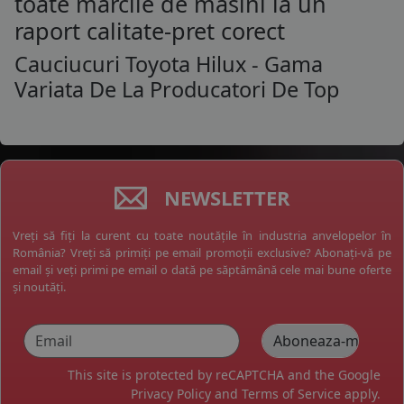
toate marcile de masini la un
raport calitate-pret corect
Cauciucuri Toyota Hilux - Gama
Variata De La Producatori De Top
NEWSLETTER
Vreți să fiți la curent cu toate noutățile în industria anvelopelor în
România? Vreți să primiți pe email promoții exclusive? Abonați-vă pe
email și veți primi pe email o dată pe săptămână cele mai bune oferte
și noutăți.
This site is protected by reCAPTCHA and the Google
Privacy Policy
and
Terms of Service
apply.