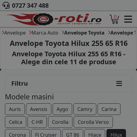
0727 347 488
0
ACASA
DESPRE NOI
Anvelope
Marca Auto
Anvelope Toyota
Anvelope T
ANVELOPE
Anvelope Toyota Hilux 255 65 R16
AUTO
Anvelope Toyota Hilux 255 65 R16 -
CAMION
Alege din cele
11
de produse
MOTO
AGROINDUSTRIALE
CAUTARE DUPA
Filtru
DIMENSIUNI
PRODUCATORI ANVELOPE
Modele masini
MARCA AUTO
BLOG
Auris
Avensis
Aygo
Camry
Carina
B2B - COLABORARE COMPANII
Celica
C-HR
Corolla
Corolla Verso
CONT
Corona
FJ Cruiser
GT 86
Hiace
Hilux
CONTACT