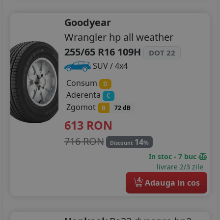
Goodyear
Wrangler hp all weather
255/65 R16 109H
DOT 22
SUV / 4x4
Consum
D
Aderenta
C
Zgomot
B
72 dB
613
RON
716 RON
14
%
Discount
In stoc - 7 buc
livrare 2/3 zile
4
Adauga in cos