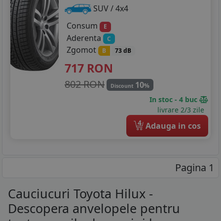
SUV / 4x4
Consum
E
Aderenta
C
Zgomot
B
73 dB
717
RON
802 RON
10
%
Discount
In stoc - 4 buc
livrare 2/3 zile
4
Adauga in cos
Pagina 1
Cauciucuri Toyota Hilux -
Descopera anvelopele pentru