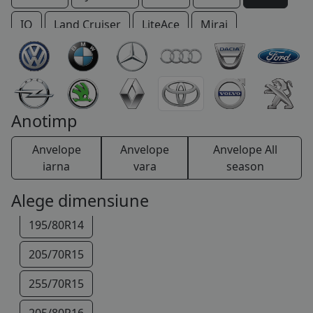
COS (
0 PRODUSE
)
IQ
Land Cruiser
LiteAce
Mirai
Modell F
MR
Paseo
Picnic
Previa
Prius
Proace
RAV 4
Starlet
Supra
Urban Cruiser
Verso
Yaris
Yaris Verso
Anotimp
Anvelope
Anvelope
Anvelope All
iarna
vara
season
185/80R14
Alege dimensiune
195/80R14
205/70R15
255/70R15