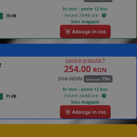
In stoc - peste 12 buc
livrare 24/48 ore
A
70 dB
Stoc magazin
4
Adauga in cos
Livrare gratuită *
2
254.00
RON
316 RON
19
%
Discount
In stoc - peste 12 buc
livrare 24/48 ore
A
71 dB
Stoc magazin
4
Adauga in cos