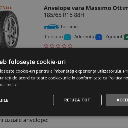
Anvelope vara Massimo Ottim
Vara
185/65 R15 88H
Turisme
Consum
Aderenta
Zgomot
C
B
eb folosește cookie-uri
osește cookie-uri pentru a îmbunătăți experiența utilizatorului. Prin
pare rau. Nu am gasit anvelop
unteți de acord cu toate cookie-urile în conformitate cu Politica n
mai multe
IILE
REFUZĂ TOT
ACCE
i uzuale anvelope: