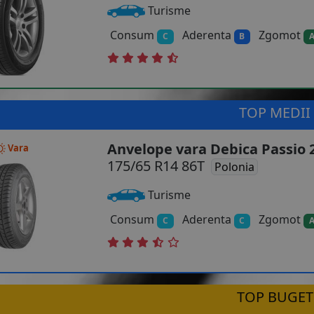
Turisme
Consum
Aderenta
Zgomot
C
B
TOP MEDII
Anvelope vara Debica Passio 
Vara
175/65 R14 86T
Polonia
Turisme
Consum
Aderenta
Zgomot
C
C
TOP BUGET