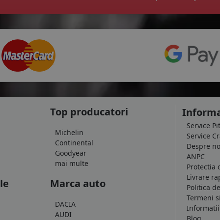
Top producatori
Informa
Service Pi
Michelin
Service C
Continental
Despre no
Goodyear
ANPC
mai multe
Protectia 
Livrare ra
le
Marca auto
Politica d
Termeni si
DACIA
Informatii
AUDI
Blog