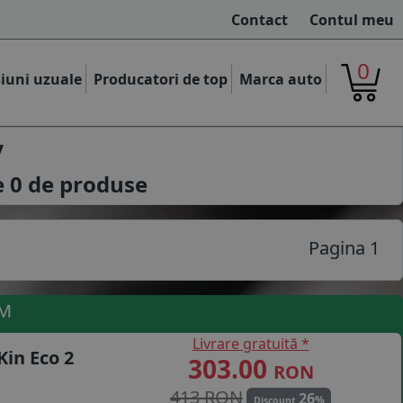
Contact
Contul meu
0
iuni uzuale
Producatori de top
Marca auto
y
e
0
de produse
Pagina 1
UM
Livrare gratuită *
in Eco 2
303.00
RON
413 RON
26
%
Discount