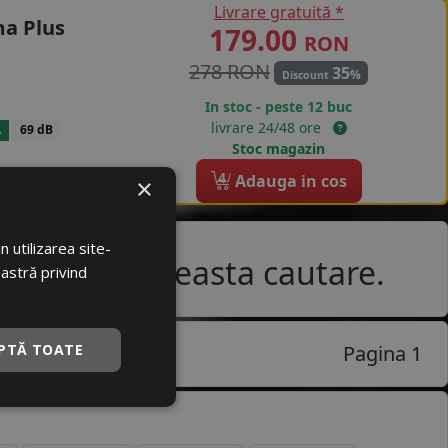
Livrare gratuită *
a Plus
179.00
RON
278 RON
35
%
Discount
In stoc - peste 12 buc
livrare 24/48 ore
A
69 dB
Stoc magazin
4
Adauga in cos
×
 utilizarea site-
e pentru aceasta cautare.
oastră privind
PTĂ TOATE
Pagina 1