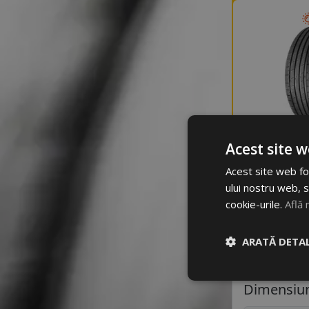
Acest site w
Acest site web fol
Ne 
ului nostru web, s
cookie-urile.
Află 
ARATĂ DETAL
Dimensiun