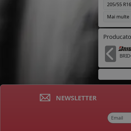
205/55 R1
Mai multe
Producato
BRI
In
NEWSLETTER