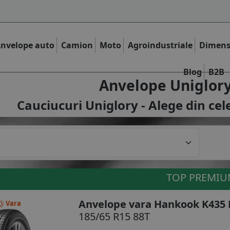
nvelope auto
Camion
Moto
Agroindustriale
Dimens
Blog
B2B
Anvelope Uniglor
Cauciucuri Uniglory - Alege din cel
TOP PREMI
Anvelope vara Hankook K435 K
Vara
185/65 R15 88T