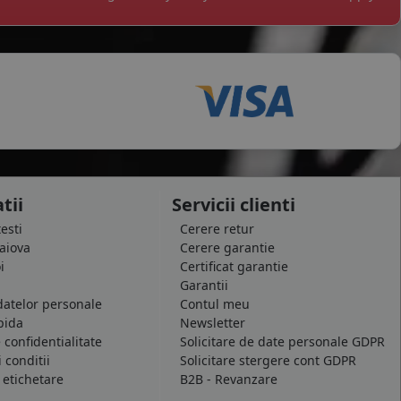
tii
Servicii clienti
testi
Cerere retur
raiova
Cerere garantie
i
Certificat garantie
Garantii
datelor personale
Contul meu
pida
Newsletter
e confidentialitate
Solicitare de date personale GDPR
 conditii
Solicitare stergere cont GDPR
 etichetare
B2B - Revanzare