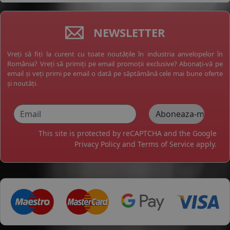
NEWSLETTER
Vreți să fiți la curent cu toate noutățile în industria anvelopelor în
România? Vreți să primiți pe email promoții exclusive? Abonați-vă pe
email și veți primi pe email o dată pe săptămână cele mai bune oferte
și noutăți.
This site is protected by reCAPTCHA and the Google
Privacy Policy
and
Terms of Service
apply.