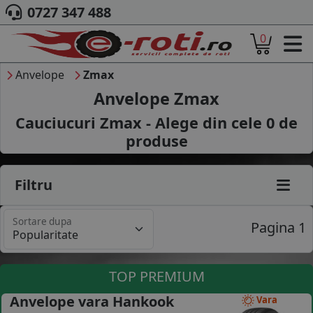
0727 347 488
0
ACASA
DESPRE NOI
Anvelope
Zmax
ANVELOPE
Anvelope Zmax
AUTO
Cauciucuri Zmax - Alege din cele
0
de
CAMION
produse
MOTO
AGROINDUSTRIALE
CAUTARE DUPA
Filtru
DIMENSIUNI
PRODUCATORI ANVELOPE
Sortare dupa
MARCA AUTO
Pagina 1
BLOG
B2B - COLABORARE COMPANII
TOP PREMIUM
CONT
Anvelope vara Hankook
Vara
CONTACT