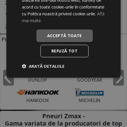
utilizarea site-ului nostru web, sunteți de
205/55 R16
195/65 R15
225/45 R17
acord cu toate cookie-urile în conformitate
cu Politica noastră privind cookie-urile.
Află
175/70 R14
205/55 R17
185/55 R15
mai multe
225/70 R16
205/50 R16
Mai multe
ACCEPTĂ TOATE
Producatori anvelope:
REFUZĂ TOT
BRIDGESTONE
CONTINENTAL
ARATĂ DETALIILE
DUNLOP
GOODYEAR
Inapoi
I
HANKOOK
MICHELIN
Pneuri Zmax -
Gama variata de la
producatori de top