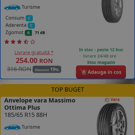
Turisme
Consum
C
Aderenta
C
Zgomot
A
71 dB
In stoc - peste 12 buc
Livrare gratuită *
livrare 24/48 ore
254.00
RON
Stoc magazin
316 RON
19
%
Discount
4
Adauga in cos
TOP BUGET
Anvelope vara Massimo
Vara
Ottima Plus
185/65 R15 88H
Turisme