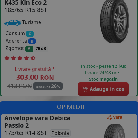
K435 Kin Eco 2
185/65 R15 88T
COS (
0 PRODUSE
)
Turisme
Consum
C
Aderenta
B
Zgomot
A
70 dB
In stoc - peste 12 buc
Livrare gratuită *
livrare 24/48 ore
303.00
RON
Stoc magazin
413 RON
26
%
Discount
4
Adauga in cos
TOP MEDII
Anvelope vara Debica
Vara
Passio 2
175/65 R14 86T
Polonia