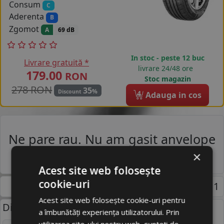
Consum
C
Aderenta
B
Zgomot
A
69 dB
In stoc - peste 12 buc
Livrare gratuită *
livrare 24/48 ore
179.00
RON
Stoc magazin
278 RON
35
%
Discount
4
Adauga in cos
Ne pare rau. Nu am gasit anvelope
pentru aceasta cautare.
×
Acest site web folosește
cookie-uri
Pagina 1
Acest site web folosește cookie-uri pentru
Dimensiuni uzuale anvelope:
a îmbunătăți experiența utilizatorului. Prin