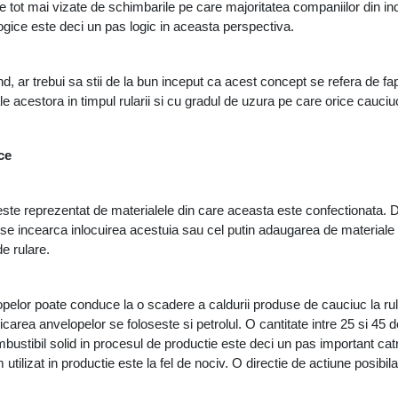
e tot mai vizate de schimbarile pe care majoritatea companiilor din ind
gice este deci un pas logic in aceasta perspectiva. 
ar trebui sa stii de la bun inceput ca acest concept se refera de fapt 
 ale acestora in timpul rularii si cu gradul de uzura pe care orice cauciu
ce
este reprezentat de materialele din care aceasta este confectionata. D
 se incearca inlocuirea acestuia sau cel putin adaugarea de materiale sin
e rulare. 
opelor poate conduce la o scadere a caldurii produse de cauciuc la rula
icarea anvelopelor se foloseste si petrolul. O cantitate intre 25 si 45 de
ustibil solid in procesul de productie este deci un pas important catr
tilizat in productie este la fel de nociv. O directie de actiune posibila 