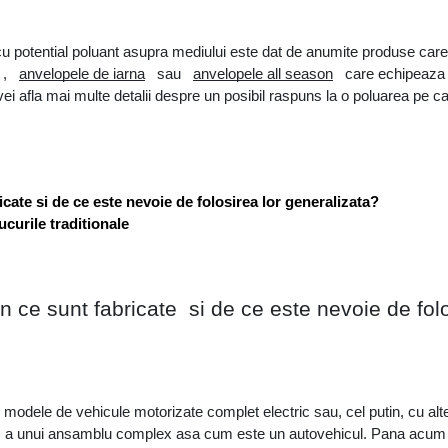
 potential poluant asupra mediului este dat de anumite produse care s
, 
anvelopele de iarna
 sau 
anvelopele all season
 care echipeaza 
 vei afla mai multe detalii despre un posibil raspuns la o poluarea pe c
icate si de ce este nevoie de folosirea lor generalizata?
ucurile traditionale
n ce sunt fabricate  si de ce este nevoie de folo
ri modele de vehicule motorizate complet electric sau, cel putin, cu alt
, a unui ansamblu complex asa cum este un autovehicul. Pana acum ate