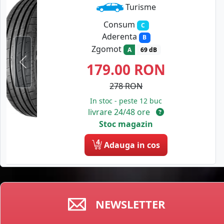
Turisme
Consum
C
Aderenta
B
Zgomot
A
69 dB
179.00
RON
Previous
278 RON
In stoc - peste 12 buc
livrare 24/48 ore
Stoc magazin
4
Adauga in cos
NEWSLETTER