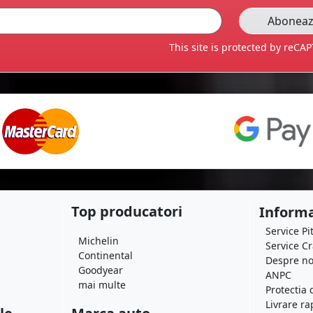
This site is protected by reC
Top producatori
Informa
Service Pi
Michelin
Service C
Continental
Despre no
Goodyear
ANPC
mai multe
Protectia 
Livrare ra