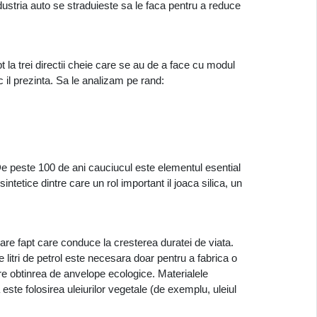
ustria auto se straduieste sa le faca pentru a reduce 
la trei directii cheie care se au de a face cu modul 
c il prezinta. Sa le analizam pe rand:
e peste 100 de ani cauciucul este elementul esential 
tetice dintre care un rol important il joaca silica, un 
re fapt care conduce la cresterea duratei de viata. 
 litri de petrol este necesara doar pentru a fabrica o 
e obtinrea de anvelope ecologice. Materialele 
este folosirea uleiurilor vegetale (de exemplu, uleiul 