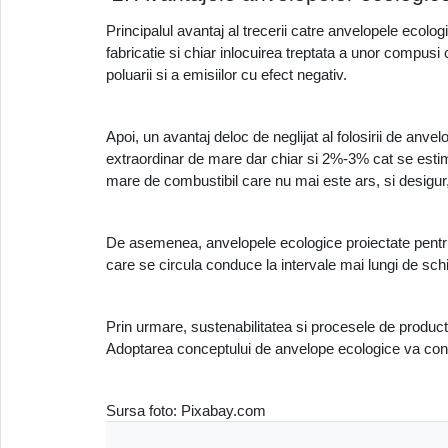
Principalul avantaj al trecerii catre anvelopele ecol
fabricatie si chiar inlocuirea treptata a unor compusi 
poluarii si a emisiilor cu efect negativ. 
Apoi, un avantaj deloc de neglijat al folosirii de an
extraordinar de mare dar chiar si 2%-3% cat se esti
mare de combustibil care nu mai este ars, si desigur,
De asemenea, anvelopele ecologice proiectate pentru 
care se circula conduce la intervale mai lungi de sch
Prin urmare, sustenabilitatea si procesele de producti
Adoptarea conceptului de anvelope ecologice va conduc
Sursa foto: Pixabay.com 