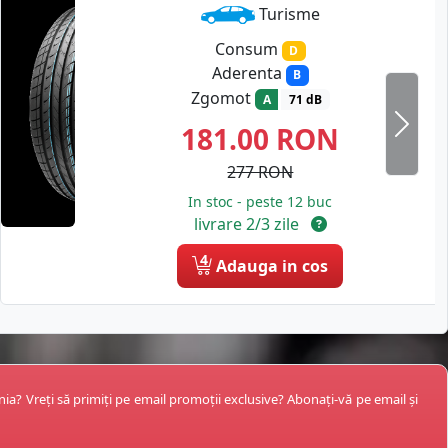
Turisme
Consum
D
Aderenta
B
Zgomot
A
71 dB
181.00
RON
Next
277 RON
In stoc - peste 12 buc
livrare 2/3 zile
4
Adauga in cos
ânia? Vreți să primiți pe email promoții exclusive? Abonați-vă pe email și