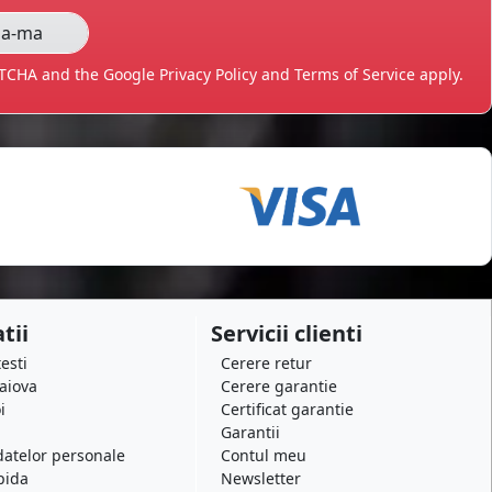
APTCHA and the Google
Privacy Policy
and
Terms of Service
apply.
tii
Servicii clienti
testi
Cerere retur
raiova
Cerere garantie
i
Certificat garantie
Garantii
datelor personale
Contul meu
pida
Newsletter