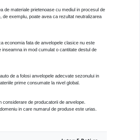
ea de materiale prietenoase cu mediul in procesul de 
le, de exemplu, poate avea ca rezultat neutralizarea 
 ca economia fata de anvelopele clasice nu este 
 inseamna in mod cumulat o cantitate destul de 
uto de a folosi anvelopele adecvate sezonului in 
teriile prime consumate la nivel global. 
in considerare de producatorii de anvelope. 
n domeniu in care numarul de produse este urias. 