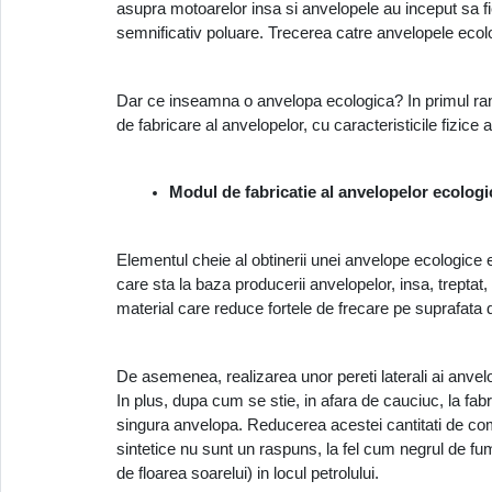
asupra motoarelor insa si anvelopele au inceput sa fi
semnificativ poluare. Trecerea catre anvelopele ecolo
Dar ce inseamna o anvelopa ecologica? In primul rand, 
de fabricare al anvelopelor, cu caracteristicile fizice
Modul de fabricatie al anvelopelor ecologi
Elementul cheie al obtinerii unei anvelope ecologice 
care sta la baza producerii anvelopelor, insa, treptat,
material care reduce fortele de frecare pe suprafata d
De asemenea, realizarea unor pereti laterali ai anvel
In plus, dupa cum se stie, in afara de cauciuc, la fabr
singura anvelopa. Reducerea acestei cantitati de comb
sintetice nu sunt un raspuns, la fel cum negrul de fum u
de floarea soarelui) in locul petrolului. 