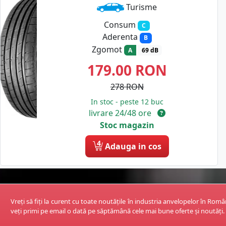
Turisme
Consum
C
Aderenta
B
Zgomot
A
69 dB
179.00
RON
278 RON
In stoc - peste 12 buc
livrare 24/48 ore
Stoc magazin
4
Adauga in cos
Vreți să fiți la curent cu toate noutățile în industria anvelopelor în Rom
veți primi pe email o dată pe săptămână cele mai bune oferte și noutăți.