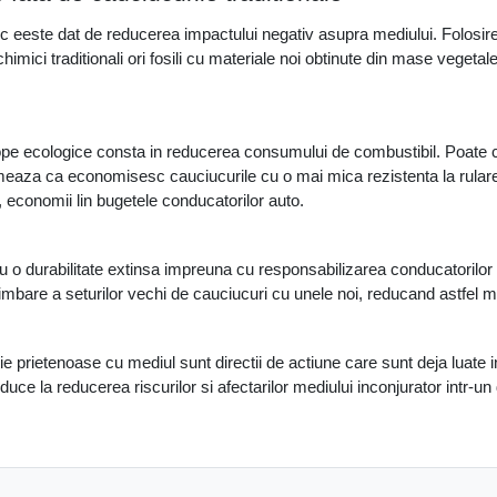
ogic eeste dat de reducerea impactului negativ asupra mediului. Folosir
chimici traditionali ori fosili cu materiale noi obtinute din mase vegeta
velope ecologice consta in reducerea consumului de combustibil. Poate
meaza ca economisesc cauciucurile cu o mai mica rezistenta la rulare
 economii lin bugetele conducatorilor auto. 
o durabilitate extinsa impreuna cu responsabilizarea conducatorilor a
imbare a seturilor vechi de cauciucuri cu unele noi, reducand astfel ma
e prietenoase cu mediul sunt directii de actiune care sunt deja luate 
e la reducerea riscurilor si afectarilor mediului inconjurator intr-u