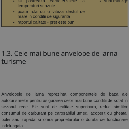
isi pastreaza caracteristicile la 
sunt mai zg
temperaturi scazute
poate rula cu o viteza destul de 
mare in conditii de siguranta
raportul calitate - pret este bun
1.3. Cele mai bune anvelope de iarna
turisme
Anvelopele de iarna reprezinta componentele de baza ale 
autoturismelor pentru asigurarea celor mai bune conditii de sofat in 
sezonul rece. Ele sunt de calitate superioara, reduc simtitor 
consumul de carburant pe carosabilul umed, acoperit cu gheata, 
polei sau zapada si ofera proprietarului o durata de functionare 
indelungata. 