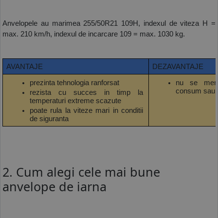
Anvelopele au marimea 255/50R21 109H, indexul de viteza H = 
max. 210 km/h, indexul de incarcare 109 = max. 1030 kg.
AVANTAJE
DEZAVANTAJE
prezinta tehnologia ranforsat
nu se menti
consum sau n
rezista cu succes in timp la 
temperaturi extreme scazute
poate rula la viteze mari in conditii 
de siguranta
2. Cum alegi cele mai bune
anvelope de iarna