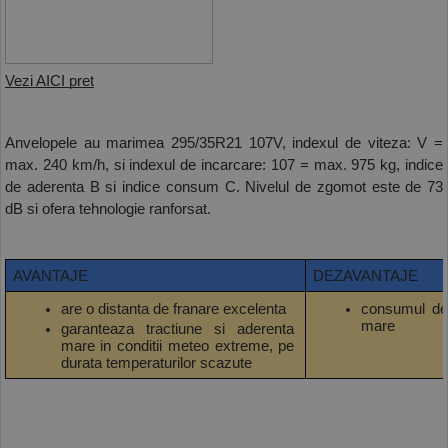
Vezi AICI pret
Anvelopele au marimea 295/35R21 107V, indexul de viteza: V = 
max. 240 km/h, si indexul de incarcare: 107 = max. 975 kg, indice 
de aderenta B si indice consum C. Nivelul de zgomot este de 73 
dB si ofera tehnologie ranforsat. 
AVANTAJE
DEZAVANTAJE
are o distanta de franare excelenta
consumul de 
mare
garanteaza tractiune si aderenta 
mare in conditii meteo extreme, pe 
durata temperaturilor scazute