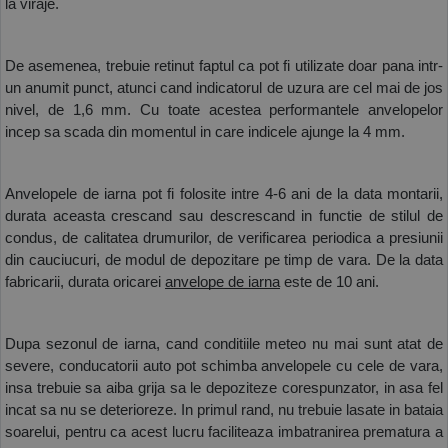
la viraje.
De asemenea, trebuie retinut faptul ca pot fi utilizate doar pana intr-
un anumit punct, atunci cand indicatorul de uzura are cel mai de jos 
nivel, de 1,6 mm. Cu toate acestea performantele anvelopelor 
incep sa scada din momentul in care indicele ajunge la 4 mm.
Anvelopele de iarna pot fi folosite intre 4-6 ani de la data montarii, 
durata aceasta crescand sau descrescand in functie de stilul de 
condus, de calitatea drumurilor, de verificarea periodica a presiunii 
din cauciucuri, de modul de depozitare pe timp de vara. De la data 
fabricarii, durata oricarei 
anvelope de iarna
 este de 10 ani. 
Dupa sezonul de iarna, cand conditiile meteo nu mai sunt atat de 
severe, conducatorii auto pot schimba anvelopele cu cele de vara, 
insa trebuie sa aiba grija sa le depoziteze corespunzator, in asa fel 
incat sa nu se deterioreze. In primul rand, nu trebuie lasate in bataia 
soarelui, pentru ca acest lucru faciliteaza imbatranirea prematura a 