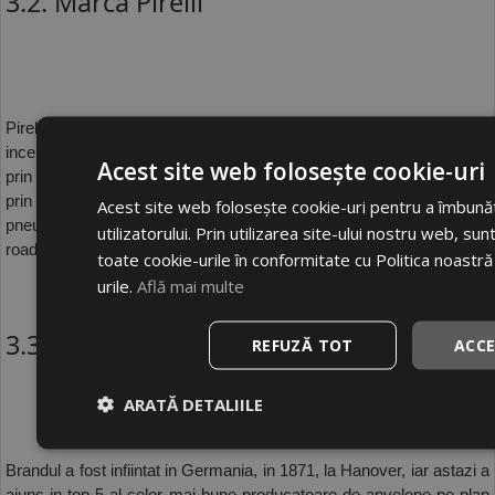
3.2. Marca Pirelli
Pirelli este un fabricant de anvelope, cu sediul la Milano, in Italia. A 
inceput productia in 1902 si are 24 de fabrici in 12 tari. Se remarca 
Acest site web folosește cookie-uri
prin gama diversificata de anvelope, prin viziunea inovatoare, dar si 
prin unele caracteristici importante, cum ar fi uzura uniforma a 
Acest site web folosește cookie-uri pentru a îmbună
pneurilor, nivelul redus de zgomot, performantele remarcabile si off-
utilizatorului. Prin utilizarea site-ului nostru web, su
road, forta de franare mare. 
toate cookie-urile în conformitate cu Politica noastră
urile.
Află mai multe
3.3. Marca Continental
REFUZĂ TOT
ACC
ARATĂ DETALIILE
Brandul a fost infiintat in Germania, in 1871, la Hanover, iar astazi a 