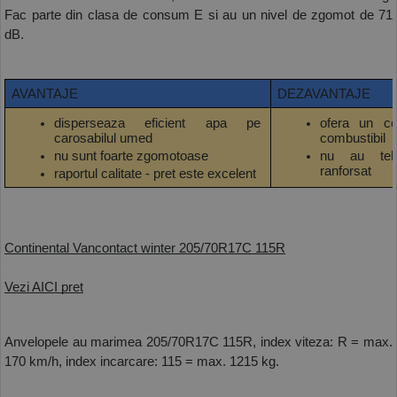
Fac parte din clasa de consum E si au un nivel de zgomot de 71 
dB.
AVANTAJE
DEZAVANTAJE
disperseaza eficient apa pe 
ofera un c
carosabilul umed
combustibil
nu sunt foarte zgomotoase
nu au tehn
ranforsat
raportul calitate - pret este excelent
Continental Vancontact winter 205/70R17C 115R
Vezi AICI pret
Anvelopele au marimea 205/70R17C 115R, index viteza: R = max. 
170 km/h, index incarcare: 115 = max. 1215 kg.