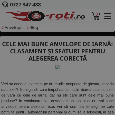
0727 347 488
0
ACASA
DESPRE NOI
Anvelope
Blog
ANVELOPE
AUTO
CELE MAI BUNE ANVELOPE DE IARNĂ:
CAMION
CLASAMENT ȘI SFATURI PENTRU
MOTO
ALEGEREA CORECTĂ
AGROIND
CAUTARE DUPA
DIMENSI
PRODUCA
MARCA 
Vrei sa conduci excelent pe drumurile acoperite de gheata, zapada 
BLOG
sau polei? Te-ai gandit ca e timpul sa faci schimbarea cauciucurilor 
de vara cu cele de iarna, dar nu stii care sunt cele mai bune 
B2B - COLABO
produse? In continuare, vei descoperi un top al celor mai bune 
CONT
anvelope pentru sezonul rece, vei sti cum sa le alegi pe cele 
potrivite pentru automobilul personal si cum sa le folosesti, in asa 
CONTACT