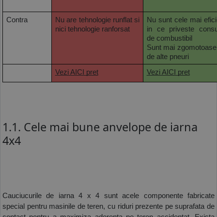
Contra
Nu are tehnologie runflat si 
Nu sunt cele mai efici
nici tehnologie ranforsat
in ce priveste consu
de combustibil
Sunt mai zgomotoase f
de alte pneuri
Vezi AICI pret
Vezi AICI pret
1.1. Cele mai bune anvelope de iarna
4x4
Cauciucurile de iarna 4 x 4 sunt acele componente fabricate 
special pentru masinile de teren, cu riduri prezente pe suprafata de 