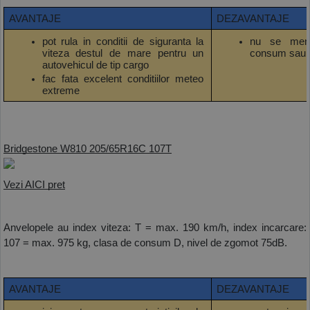
AVANTAJE
DEZAVANTAJE
pot rula in conditii de siguranta la 
nu se menti
viteza destul de mare pentru un 
consum sau c
autovehicul de tip cargo
fac fata excelent conditiilor meteo 
extreme
Bridgestone W810 205/65R16C 107T
Vezi AICI pret
Anvelopele au index viteza: T = max. 190 km/h, index incarcare: 
107 = max. 975 kg, clasa de consum D, nivel de zgomot 75dB.
AVANTAJE
DEZAVANTAJE