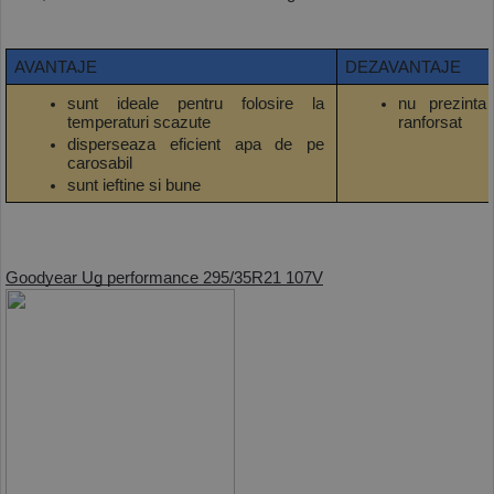
AVANTAJE
DEZAVANTAJE
sunt ideale pentru folosire la 
nu prezinta 
temperaturi scazute
ranforsat
disperseaza eficient apa de pe 
carosabil
sunt ieftine si bune
Goodyear Ug performance 295/35R21 107V