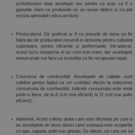
achizitioneze doar anvelope noi, pentru ca asta va fi o 
garantie clara ca produsele nu au niciun defect si ca pot 
rezista admirabil cativa ani buni;
Producatorul. De preferat ar fi ca pneurile de iarna sa fie 
fabricate de producatori renumiti in domeniu pentru calitatea 
superioara, pentru eficienta si performante. Intr-adevar, 
acest lucru inseamna si un cost mai mare, dar avantajele 
nenumarate vor face ca investitia sa fie recuperata rapid;
Consumul de combustibil. Anvelopele de calitate sunt 
celebre pentru faptul ca vor contribui efectiv la reducerea 
consumului de combustibil. Indicele consumului este notat 
printr-o litera, de la A (cel mai eficient) la G (cel mai putin 
eficient);
Aderenta. Acest criteriu arata care este eficienta pe care o 
au anvelopele de iarna atunci cand soseaua este acoperita 
cu apa, zapada, polei sau gheata. De obicei, cei care vor sa 