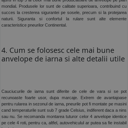
ajuns in top 5 al celor mai bune producatoare de anvelope pe plan 
mondial. Produsele lor sunt de calitate superioara, contribuind cu 
succes la cresterea sigurantei pe sosele, precum si la protejarea 
naturii. Siguranta si confortul la rulare sunt alte elemente 
caracteristice pneurilor Continental.  
4. Cum se folosesc cele mai bune
anvelope de iarna si alte detalii utile
Cauciucurile de iarna sunt diferite de cele de vara si se pot 
recunoaste foarte usor, dupa marcaje. Extrem de avantajoase 
pentru rularea in sezonul de iarna, pneurile pot fi montate pe masini 
cand temperaturile sunt sub 7 grade Celsius, indiferent daca a nins 
sau nu. Se recomanda montarea tuturor celor 4 anvelope identice 
pe cele 4 roti, pentru ca, altfel, autovehiculul ar putea sa fie instabil 