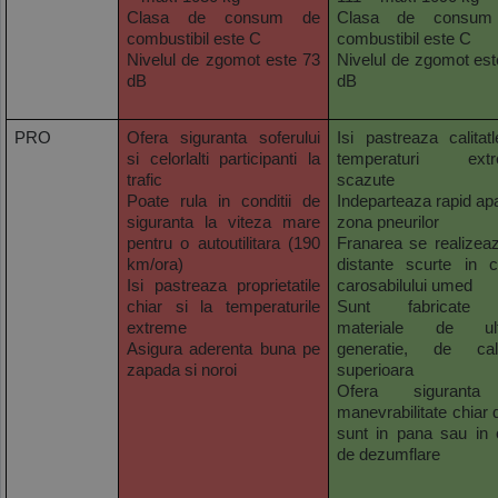
Clasa de consum de 
Clasa de consum
combustibil este C
combustibil este C
Nivelul de zgomot este 73 
Nivelul de zgomot est
dB
dB
PRO
Ofera siguranta soferului 
Isi pastreaza calitatl
si celorlalti participanti la 
temperaturi extr
trafic
scazute
Poate rula in conditii de 
Indeparteaza rapid apa
siguranta la viteza mare 
zona pneurilor
pentru o autoutilitara (190 
Franarea se realizeaz
km/ora)
distante scurte in ci
Isi pastreaza proprietatile 
carosabilului umed
chiar si la temperaturile 
Sunt fabricate 
extreme
materiale de ult
Asigura aderenta buna pe 
generatie, de calit
zapada si noroi
superioara
Ofera siguranta
manevrabilitate chiar 
sunt in pana sau in c
de dezumflare