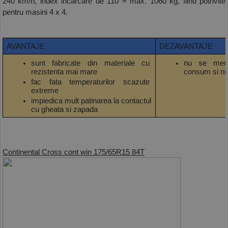
240 km/h, index incarcare de 110 = max. 1060 kg, fiind potrivite 
pentru masini 4 x 4.
AVANTAJE
DEZAVANTAJE
sunt fabricate din materiale cu 
nu se menti
rezistenta mai mare
consum si ni
fac fata temperaturilor scazute 
extreme
impiedica mult patinarea la contactul 
cu gheata si zapada
Continental Cross cont win 175/65R15 84T