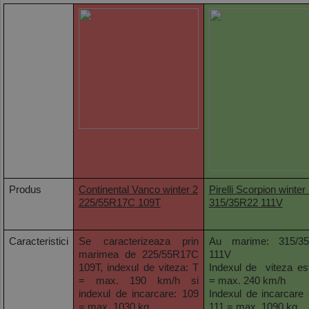
Produs
Continental Vanco winter 2
Pirelli Scorpion winter r
225/55R17C 109T
315/35R22 111V
Caracteristici
Se caracterizeaza prin 
Au marime: 315/35
marimea de 225/55R17C 
111V
109T, indexul de viteza: T 
Indexul de  viteza es
= max. 190 km/h si 
= max. 240 km/h
indexul de incarcare: 109 
Indexul de incarcare 
= max. 1030 kg
111 = max. 1090 kg