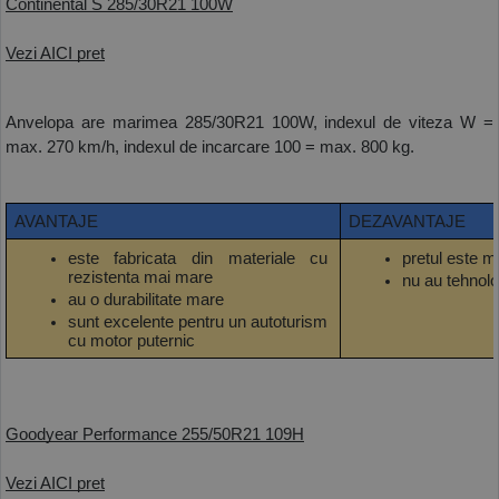
Continental S 285/30R21 100W
Vezi AICI pret
Anvelopa are marimea 285/30R21 100W, indexul de viteza W = 
max. 270 km/h, indexul de incarcare 100 = max. 800 kg.
AVANTAJE
DEZAVANTAJE
este fabricata din materiale cu 
pretul este m
rezistenta mai mare
nu au tehnolo
au o durabilitate mare
sunt excelente pentru un autoturism 
cu motor puternic
Goodyear Performance 255/50R21 109H
Vezi AICI pret