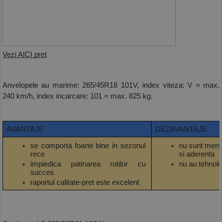
Vezi AICI pret
Anvelopele au marime: 265/45R18 101V, index viteza: V = max. 
240 km/h, index incarcare: 101 = max. 825 kg.
AVANTAJE
DEZAVANTAJE
se comporta foarte bine in sezonul 
nu sunt menti
rece
si aderenta
impiedica patinarea rotilor cu 
nu au tehnolog
succes
raportul calitate-pret este excelent