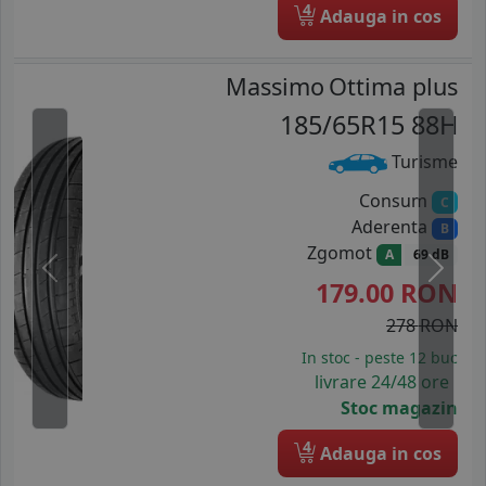
4
Adauga in cos
Massimo
Ottima plus
185/65R15 88H
Turisme
Consum
C
Aderenta
B
Zgomot
A
69 dB
Previous
Next
179.00
RON
278 RON
In stoc - peste 12 buc
livrare 24/48 ore
Stoc magazin
4
Adauga in cos