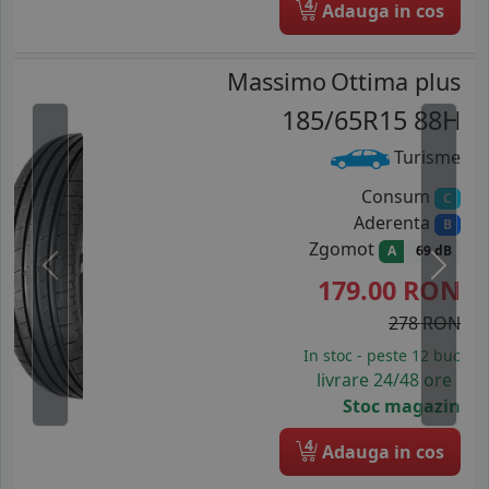
4
Adauga in cos
Massimo
Ottima plus
185/65R15 88H
Turisme
Consum
C
Aderenta
B
Zgomot
A
69 dB
Previous
Next
179.00
RON
278 RON
In stoc - peste 12 buc
livrare 24/48 ore
Stoc magazin
4
Adauga in cos