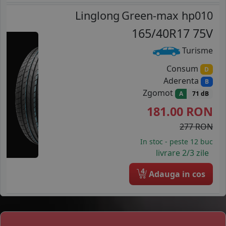
Linglong
Green-max hp010
165/40R17 75V
Turisme
Consum
D
Aderenta
B
Zgomot
A
71 dB
181.00
RON
277 RON
In stoc - peste 12 buc
livrare 2/3 zile
4
Adauga in cos