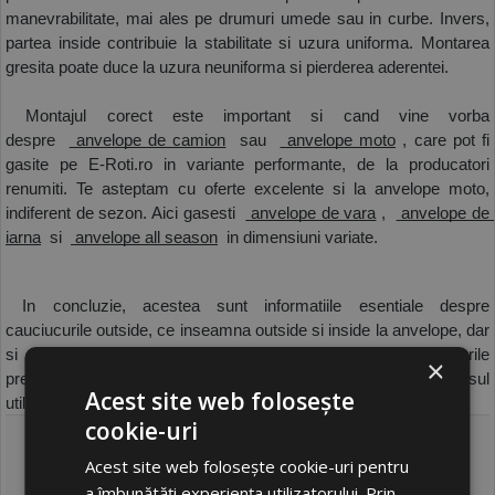
manevrabilitate, mai ales pe drumuri umede sau in curbe. Invers, 
partea inside contribuie la stabilitate si uzura uniforma. Montarea 
gresita poate duce la uzura neuniforma si pierderea aderentei.
 Montajul corect este important si cand vine vorba 
despre 
 anvelope de camion
  sau 
 anvelope moto
 , care pot fi 
gasite pe E-Roti.ro in variante performante, de la producatori 
renumiti. Te asteptam cu oferte excelente si la anvelope moto, 
indiferent de sezon. Aici gasesti 
 anvelope de vara
 , 
 anvelope de 
iarna
  si 
 anvelope all season
  in dimensiuni variate. 
 In concluzie, acestea sunt informatiile esentiale despre 
cauciucurile outside, ce inseamna outside si inside la anvelope, dar 
si ce presupune o montare corecta. Tine cont de sfaturile 
×
prezentate, pentru a beneficia de pneuri eficiente pe tot parcursul 
Acest site web folosește
utilizarii! 
cookie-uri
Autor:
E-Roti.ro
Acest site web folosește cookie-uri pentru
Publicat 30/12/2024 07:30
a îmbunătăți experiența utilizatorului. Prin