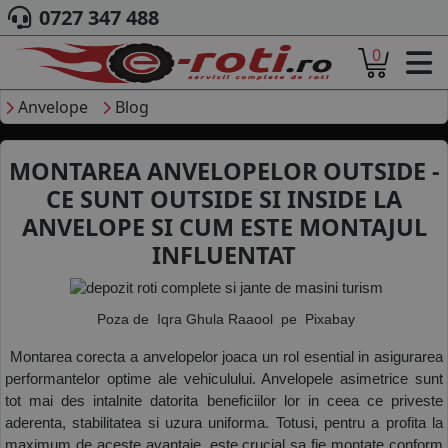
0727 347 488
0
ACASA
DESPRE NOI
Anvelope
Blog
ANVELOPE
AUTO
MONTAREA ANVELOPELOR OUTSIDE -
CAMION
CE SUNT OUTSIDE SI INSIDE LA
MOTO
ANVELOPE SI CUM ESTE MONTAJUL
AGROINDUSTRIALE
CAUTARE DUPA
INFLUENTAT
DIMENSIUNI
PRODUCATORI ANVELOPE
MARCA AUTO
 Poza de 
 Iqra Ghula Raaool
  pe 
 Pixabay
BLOG
 Montarea corecta a anvelopelor joaca un rol esential in asigurarea 
B2B - COLABORARE COMPANII
performantelor optime ale vehiculului. Anvelopele asimetrice sunt 
tot mai des intalnite datorita beneficiilor lor in ceea ce priveste 
CONT
aderenta, stabilitatea si uzura uniforma. Totusi, pentru a profita la 
CONTACT
maximum de aceste avantaje, este crucial sa fie montate conform 