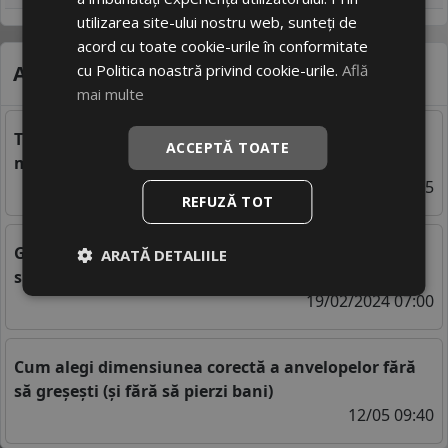
utilizarea site-ului nostru web, sunteți de
acord cu toate cookie-urile în conformitate
cu Politica noastră privind cookie-urile.
Află
Alte știri care te-ar putea interesa
mai multe
Tractiune fata vs. spate vs. integrala - care este cea
ACCEPTĂ TOATE
mai buna optiune pentru tine?
06/02/2023 09:05
REFUZĂ TOT
Galma pe cauciuc: ce reprezinta, de ce apare si care
ARATĂ DETALIILE
sunt solutiile de prevenire si remediere?
19/02/2024 07:00
Cum alegi dimensiunea corectă a anvelopelor fără
să greșești (și fără să pierzi bani)
12/05 09:40