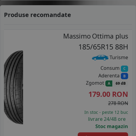
Produse recomandate
Massimo
Ottima plus
185/65R15 88H
Turisme
Consum
C
Aderenta
B
Zgomot
A
69 dB
179.00
RON
278 RON
In stoc - peste 12 buc
livrare 24/48 ore
Stoc magazin