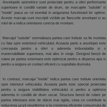
 Anvelopele asimetrice sunt proiectate pentru a oferi performante 
superioare in conditii variate de drum, iar marcajele "outside" si 
"inside" joaca un rol esential in asigurarea functionarii lor optime. 
Aceste marcaje sunt inscriptii vizibile pe flancurile anvelopei si au 
rolul de a indica orientarea corecta de montare.
 Marcajul "outside" semnaleaza partea care trebuie sa fie montata 
cu fata spre exteriorul vehiculului. Aceasta parte a anvelopei este 
conceputa pentru a oferi o aderenta imbunatatita si o 
manevrabilitate superioara, mai ales in viraje. Designul benzii de 
rulare pe partea exterioara este optimizat pentru a dispersa apa si 
pentru a asigura un contact eficient cu suprafata drumului.
 In contrast, marcajul "inside" indica partea care trebuie orientata 
spre interiorul vehiculului. Aceasta parte este special proiectata 
pentru a asigura stabilitatea vehiculului si pentru a optimiza 
aderenta in conditii de drum uscat. Structura benzii de rulare pe 
partea interioara este de obicei mai rigida, ceea ce contribuie la 
reducerea uzurii neuniforme si la cresterea eficientei consumului de 