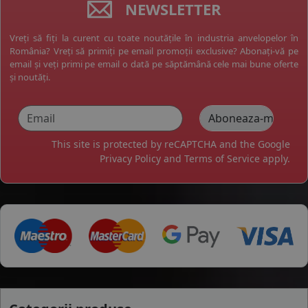
NEWSLETTER
Vreți să fiți la curent cu toate noutățile în industria anvelopelor în
România? Vreți să primiți pe email promoții exclusive? Abonați-vă pe
email și veți primi pe email o dată pe săptămână cele mai bune oferte
și noutăți.
This site is protected by reCAPTCHA and the Google
Privacy Policy
and
Terms of Service
apply.