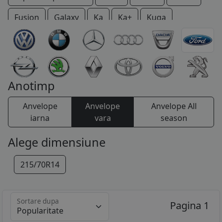
COS (
0 PRODUSE
)
Fusion
Galaxy
Ka
Ka+
Kuga
Maverick
Mondeo
Mustang
Probe
Puma
Ranger
Sierra
S-Max
Thunderbird
Tourneo
Transit
Windstar
Anotimp
Anvelope
Anvelope
Anvelope All
iarna
vara
season
Alege dimensiune
215/70R14
Sortare dupa
Pagina 1