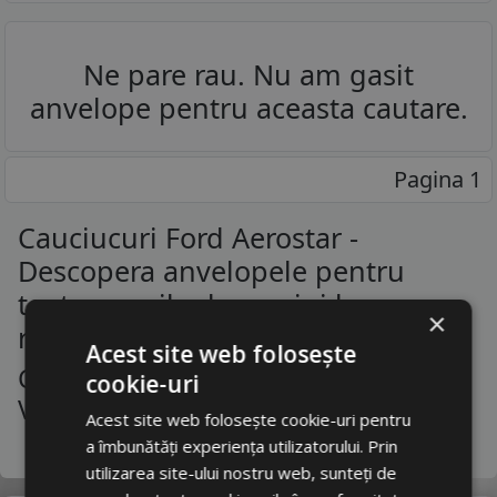
Ne pare rau. Nu am gasit
anvelope pentru aceasta cautare.
Pagina 1
Cauciucuri Ford Aerostar -
Descopera anvelopele pentru
toate marcile de masini la un
×
raport calitate-pret corect
Acest site web folosește
Cauciucuri Ford Aerostar - Gama
cookie-uri
Variata De La Producatori De Top
Acest site web folosește cookie-uri pentru
a îmbunătăți experiența utilizatorului. Prin
utilizarea site-ului nostru web, sunteți de