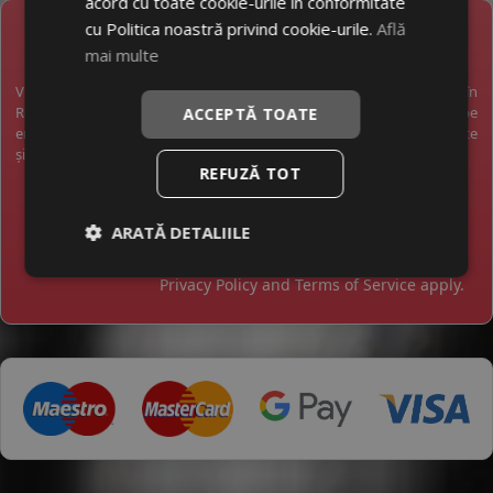
acord cu toate cookie-urile în conformitate
cu Politica noastră privind cookie-urile.
Află
NEWSLETTER
mai multe
Vreți să fiți la curent cu toate noutățile în industria anvelopelor în
România? Vreți să primiți pe email promoții exclusive? Abonați-vă pe
ACCEPTĂ TOATE
email și veți primi pe email o dată pe săptămână cele mai bune oferte
și noutăți.
REFUZĂ TOT
ARATĂ DETALIILE
This site is protected by reCAPTCHA and the Google
Privacy Policy
and
Terms of Service
apply.