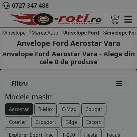
0727 347 488
0
ACASA
DESPRE NOI
Anvelope
Marca Auto
Anvelope Ford
Anvelope For
ANVELOPE
Anvelope Ford Aerostar Vara
AUTO
Anvelope Ford Aerostar Vara - Alege din
CAMION
cele
0
de produse
MOTO
AGROINDUSTRIALE
CAUTARE DUPA
Filtru
DIMENSIUNI
PRODUCATORI ANVELOPE
Modele masini
MARCA AUTO
BLOG
Aerostar
B-Max
C-Max
Cougar
B2B - COLABORARE COMPANII
Courier
Ecosport
Edge
Escort
CONT
Explorer Sport Trac
F-250
Fiesta
Focus
CONTACT