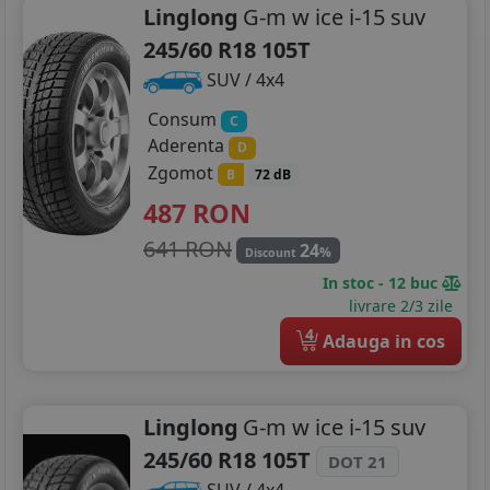
Linglong
G-m w ice i-15 suv
245/60 R18 105T
SUV / 4x4
Consum
C
Aderenta
D
Zgomot
B
72 dB
487
RON
641 RON
24
%
Discount
In stoc - 12 buc
livrare 2/3 zile
4
Adauga in cos
Linglong
G-m w ice i-15 suv
245/60 R18 105T
DOT 21