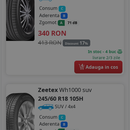
Consum
C
Aderenta
B
Zgomot
A
71 dB
340
RON
413 RON
17
%
Discount
In stoc - 4 buc
livrare 2/3 zile
4
Adauga in cos
Zeetex
Wh1000 suv
245/60 R18 105H
SUV / 4x4
Consum
C
Aderenta
B