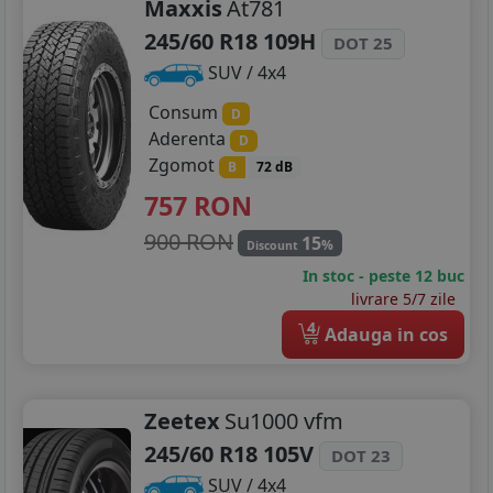
Maxxis
At781
245/60 R18 109H
DOT 25
SUV / 4x4
Consum
D
Aderenta
D
Zgomot
B
72 dB
757
RON
900 RON
15
%
Discount
In stoc - peste 12 buc
livrare 5/7 zile
4
Adauga in cos
Zeetex
Su1000 vfm
245/60 R18 105V
DOT 23
SUV / 4x4