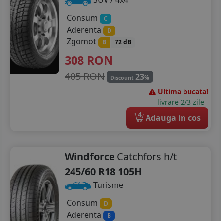
SUV / 4x4
Consum
C
Aderenta
D
Zgomot
B
72 dB
308
RON
405 RON
23
%
Discount
Ultima bucata!
livrare 2/3 zile
4
Adauga in cos
Windforce
Catchfors h/t
245/60 R18 105H
Turisme
Consum
D
Aderenta
B