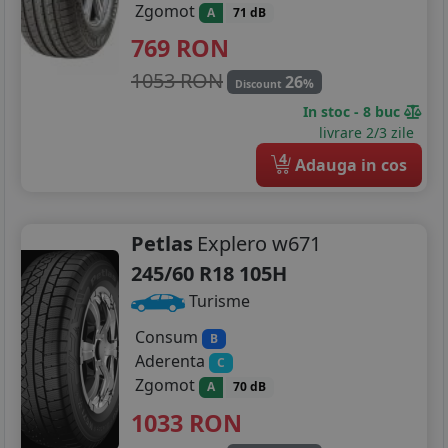
Zgomot
A
71 dB
769
RON
1053 RON
26
%
Discount
In stoc - 8 buc
livrare 2/3 zile
4
Adauga in cos
Petlas
Explero w671
245/60 R18 105H
Turisme
Consum
B
Aderenta
C
Zgomot
A
70 dB
1033
RON