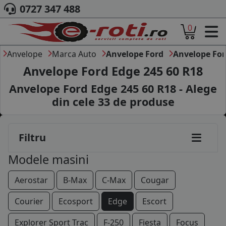
0727 347 488
0
ACASA
DESPRE NOI
Anvelope
Marca Auto
Anvelope Ford
Anvelope For
ANVELOPE
Anvelope Ford Edge 245 60 R18
AUTO
Anvelope Ford Edge 245 60 R18 - Alege
CAMION
din cele
33
de produse
MOTO
AGROINDUSTRIALE
CAUTARE DUPA
Filtru
DIMENSIUNI
PRODUCATORI ANVELOPE
Modele masini
MARCA AUTO
BLOG
Aerostar
B-Max
C-Max
Cougar
B2B - COLABORARE COMPANII
Courier
Ecosport
Edge
Escort
CONT
Explorer Sport Trac
F-250
Fiesta
Focus
CONTACT