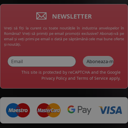
NEWSLETTER
Vreți să fiți la curent cu toate noutățile în industria anvelopelor în
România? Vreți să primiți pe email promoții exclusive? Abonați-vă pe
email și veți primi pe email o dată pe săptămână cele mai bune oferte
și noutăți.
This site is protected by reCAPTCHA and the Google
Privacy Policy
and
Terms of Service
apply.