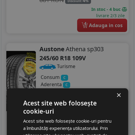
4
%
Discount
In stoc - 4 buc
livrare 2/3 zile
4
Adauga in cos
Austone
Athena sp303
245/60 R18 109V
Turisme
Consum
C
Aderenta
C
Zgomot
A
71 dB
×
774
RON
Acest site web folosește
cookie-uri
1059 RON
26
%
Discount
Acest site web folosește cookie-uri pentru
In stoc - 4 buc
a îmbunătăți experiența utilizatorului. Prin
livrare 2/3 zile