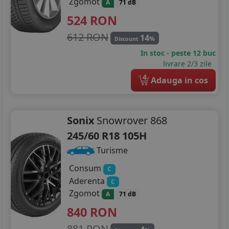
Zgomot
A
71 dB
524
RON
612 RON
14
%
Discount
In stoc - peste 12 buc
livrare 2/3 zile
4
Adauga in cos
Sonix
Snowrover 868
245/60 R18 105H
Turisme
Consum
C
Aderenta
C
Zgomot
A
71 dB
840
RON
881 RON