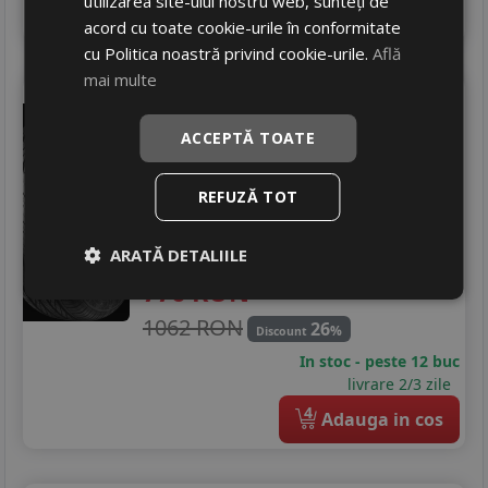
utilizarea site-ului nostru web, sunteți de
4
Adauga in cos
acord cu toate cookie-urile în conformitate
cu Politica noastră privind cookie-urile.
Află
mai multe
Tracmax
X-privilo h/t
245/60 R18 105H
ACCEPTĂ TOATE
Turisme
REFUZĂ TOT
Consum
C
Aderenta
C
Zgomot
A
70 dB
ARATĂ DETALIILE
776
RON
1062 RON
26
%
Discount
In stoc - peste 12 buc
livrare 2/3 zile
4
Adauga in cos