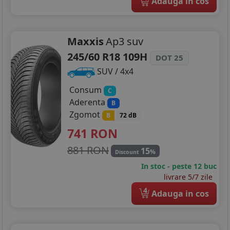
Adauga in cos
Maxxis
Ap3 suv
245/60 R18 109H
DOT 25
SUV / 4x4
Consum
C
Aderenta
B
Zgomot
B
72 dB
741
RON
881 RON
15
%
Discount
In stoc - peste 12 buc
livrare 5/7 zile
4
Adauga in cos