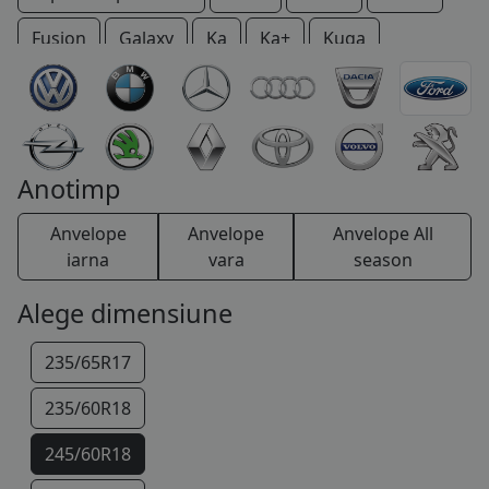
COS (
0 PRODUSE
)
Fusion
Galaxy
Ka
Ka+
Kuga
Maverick
Mondeo
Mustang
Probe
Puma
Ranger
Sierra
S-Max
Thunderbird
Tourneo
Transit
Windstar
Anotimp
Anvelope
Anvelope
Anvelope All
iarna
vara
season
Alege dimensiune
235/65R17
235/60R18
245/60R18