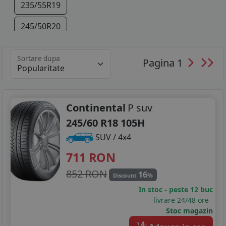
235/55R19
245/50R20
255/45R20
Sortare dupa
Pagina 1
265/40R22
Continental
P suv
245/60 R18 105H
SUV / 4x4
711
RON
852 RON
16
%
Discount
In stoc - peste 12 buc
livrare 24/48 ore
Stoc magazin
4