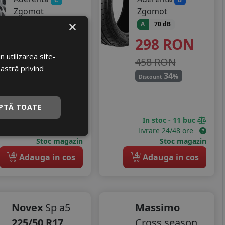
Zgomot
Zgomot
×
B
72 dB
A
70 dB
453
RON
298
RON
 utilizarea site-
619 RON
458 RON
oastră privind
26
34
%
%
Discount
Discount
PTĂ TOATE
In stoc - 12 buc
In stoc - 11 buc
livrare 24/48 ore
livrare 24/48 ore
Stoc magazin
Stoc magazin
4
4
Adauga in cos
Adauga in cos
Novex
Sp a5
Massimo
225/50 R17
Cross season