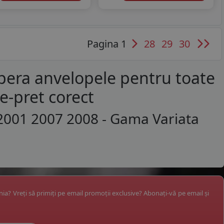
Pagina 1
28
29
30
opera anvelopele pentru toate
te-pret corect
001 2007 2008 - Gama Variata
ânia? Vreți să primiți pe email promoții exclusive? Abonați-vă pe email și