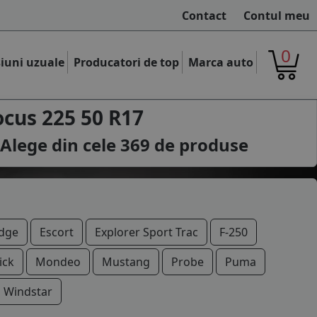
Contact
Contul meu
0
iuni uzuale
Producatori de top
Marca auto
ocus 225 50 R17
 Alege din cele
369
de produse
dge
Escort
Explorer Sport Trac
F-250
ick
Mondeo
Mustang
Probe
Puma
Windstar