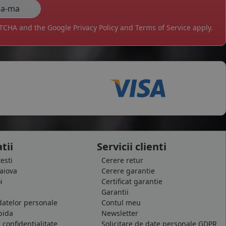
APTCHA and the Google
Privacy Policy
and
Terms of Service
apply.
tii
Servicii clienti
testi
Cerere retur
raiova
Cerere garantie
i
Certificat garantie
Garantii
datelor personale
Contul meu
pida
Newsletter
e confidentialitate
Solicitare de date personale GDPR