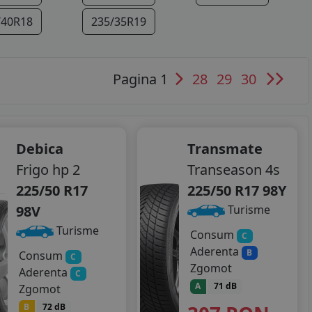
/40R18
235/35R19
Pagina 1
28
29
30
Debica
Transmate
Frigo hp 2
Transeason 4s
225/50 R17
225/50 R17 98Y
98V
Turisme
Turisme
Consum
C
Aderenta
B
Consum
C
Zgomot
Aderenta
C
A
71 dB
Zgomot
B
72 dB