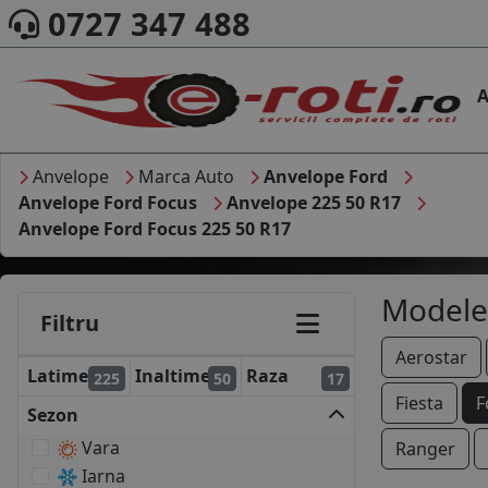
0727 347 488
A
Anvelope
Marca Auto
Anvelope Ford
Anvelope Ford Focus
Anvelope 225 50 R17
Anvelope Ford Focus 225 50 R17
Modele
Filtru
Aerostar
Latime
Inaltime
Raza
225
50
17
Fiesta
F
Sezon
Vara
Ranger
Iarna