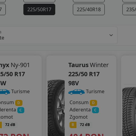
7
225/50R17
225/40R18
235
a
nyx
Ny-901
Taurus
Winter
5/50 R17
225/50 R17
8W
98V
Turisme
Turisme
onsum
Consum
D
D
derenta
Aderenta
C
C
gomot
Zgomot
72 dB
B
72 dB