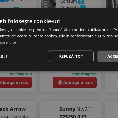
Consum
C
Aderenta
C
onsum
C
Zgomot
derenta
B
eb folosește cookie-uri
A
70 dB
gomot
298
RON
72 dB
osește cookie-uri pentru a îmbunătăți experiența utilizatorului. Prin
unteți de acord cu toate cookie-urile în conformitate cu Politica n
16
RON
448 RON
mai multe
43 RON
33
%
Discount
26
%
IILE
REFUZĂ TOT
ACCE
scount
stoc - peste 12 buc
In stoc - peste 12 buc
vrare 24/48 ore
livrare 24/48 ore
Stoc magazin
Stoc magazin
4
dauga in cos
Adauga in cos
lack Arrow
Sunny
Nw211
rsat dart 4s
225/50 R17