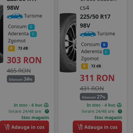
98W
cs4
225/50 R17
Turisme
98V
Consum
C
Aderenta
Turisme
C
Zgomot
Consum
B
B
72 dB
Aderenta
C
303
RON
Zgomot
B
72 dB
465 RON
311
RON
34
%
Discount
431 RON
27
%
Discount
In stoc - 6 buc
In stoc - 4 buc
livrare 24/48 ore
livrare 24/48 ore
Stoc magazin
Stoc magazin
4
4
Adauga in cos
Adauga in cos