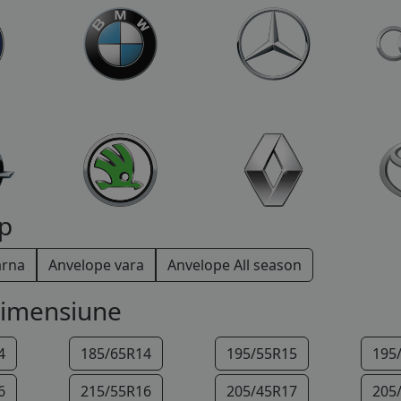
p
arna
Anvelope vara
Anvelope All season
dimensiune
4
185/65R14
195/55R15
195
6
215/55R16
205/45R17
205