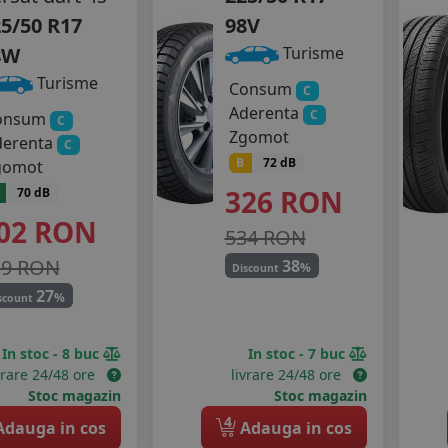
5/50 R17
98V
8W
Turisme
Turisme
Consum
C
Aderenta
C
onsum
C
Zgomot
derenta
C
B
72 dB
gomot
326
RON
70 dB
02
RON
534 RON
19 RON
38
%
Discount
27
%
scount
In stoc - 8 buc
In stoc - 7 buc
vrare 24/48 ore
livrare 24/48 ore
Stoc magazin
Stoc magazin
4
dauga in cos
Adauga in cos