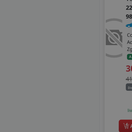
TRANSMATE
22
TRIANGLE
9
TYFOON
VIKING
WANLI
C
WARRIOR
A
WESTLAKE
Z
WINDFORCE
A
ZEETEX
3
4
Di
li
4
A