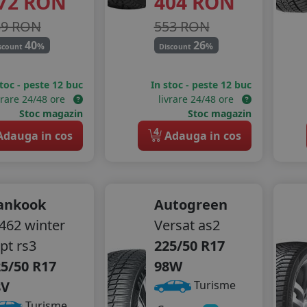
72
RON
404
RON
59 RON
553 RON
40
26
%
%
scount
Discount
stoc - peste 12 buc
In stoc - peste 12 buc
vrare 24/48 ore
livrare 24/48 ore
Stoc magazin
Stoc magazin
4
dauga in cos
Adauga in cos
ankook
Autogreen
62 winter
Versat as2
pt rs3
225/50 R17
5/50 R17
98W
8V
Turisme
Turisme