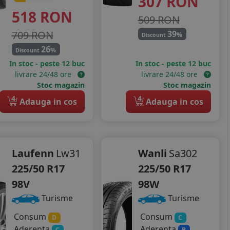
307
RON
518
RON
509 RON
709 RON
39
%
Discount
26
%
Discount
In stoc - peste 12 buc
In stoc - peste 12 buc
livrare 24/48 ore
livrare 24/48 ore
Stoc magazin
Stoc magazin
4
4
Adauga in cos
Adauga in cos
Laufenn
Lw31
Wanli
Sa302
225/50 R17
225/50 R17
98V
98W
Turisme
Turisme
Consum
Consum
D
C
Aderenta
Aderenta
C
B