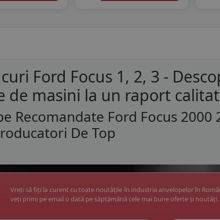
curi Ford Focus 1, 2, 3 - Desc
e de masini la un raport calita
pe Recomandate Ford Focus 2000 2
roducatori De Top
Vreți să fiți la curent cu toate noutățile în industria anvelopelor în Rom
veți primi pe email o dată pe săptămână cele mai bune oferte și noutăți.