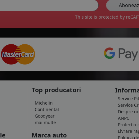
This site is protected by reC
Top producatori
Informa
Service Pi
Michelin
Service C
Continental
Despre no
Goodyear
ANPC
mai multe
Protectia 
Livrare ra
le
Marca auto
Politica d