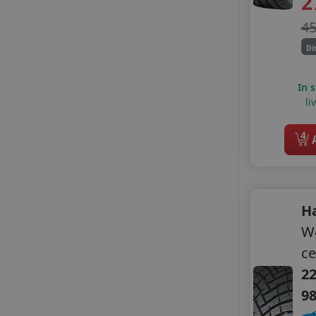
2
GRENLANDER
4
GT RADIAL
HIFLY
Di
KORMORAN
LANDSAIL
In 
LANDSAIL SENTURY
li
LASSA
LAUFENN
4
A
LEAO
LINGLONG
MASSIMO
MASTERSTEEL
H
MAXXIS
W4
MILESTONE
ce
MIRAGE
NANKANG
22
NOVEX
9
ONYX