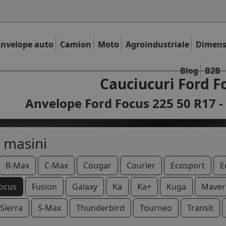
nvelope auto
Camion
Moto
Agroindustriale
Dimens
Blog
B2B
Cauciucuri Ford F
Anvelope Ford Focus 225 50 R17 -
 masini
B-Max
C-Max
Cougar
Courier
Ecosport
E
ocus
Fusion
Galaxy
Ka
Ka+
Kuga
Maver
Sierra
S-Max
Thunderbird
Tourneo
Transit