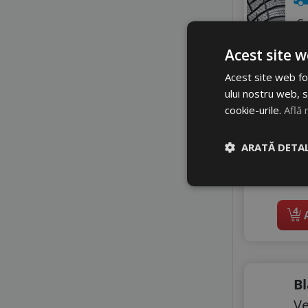
OPTIMO
PETLAS
C
PRINX
A
RADAR
Acest site w
Z
RIKEN
B
Acest site web fol
ROADHOG
ului nostru web, s
6
ROADX
cookie-urile.
Află 
ROYAL BLACK
8
SAILUN
ARATĂ DETAL
Di
SEBRING
In 
SONIX
li
STARMAXX
SUMITOMO
4
A
SUNNY
TAURUS
TERCELO
TIGAR
B
TOMKET
TOURADOR
Ve