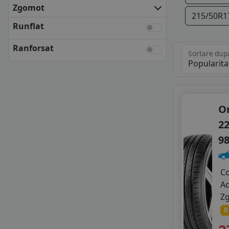
KLEBER
Zgomot
215/50R1
KUMHO
Runflat
MATADOR
NEXEN
Ranforsat
Sortare dup
SEMPERIT
UNIROYAL
VREDESTEIN
YOKOHAMA
ANVELOPE BUGET
O
APLUS
22
APTANY
9
AUSTONE
AUTOGREEN
BLACK ARROW
C
CEAT
A
DELINTE
Z
FORTUNE
B
GOLDLINE
GOODRIDE