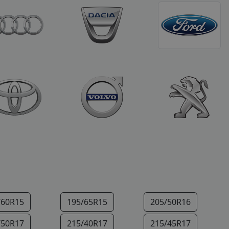
/60R15
195/65R15
205/50R16
/50R17
215/40R17
215/45R17