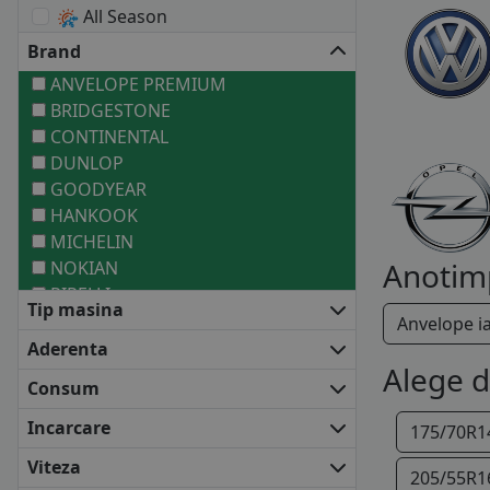
All Season
Brand
ANVELOPE PREMIUM
BRIDGESTONE
CONTINENTAL
DUNLOP
GOODYEAR
HANKOOK
MICHELIN
Anotim
NOKIAN
PIRELLI
Tip masina
ANVELOPE MEDII
Anvelope i
BARUM
Aderenta
Alege 
COOPER
Consum
DEBICA
FALKEN
Incarcare
175/70R1
FIRESTONE
Viteza
FULDA
205/55R1