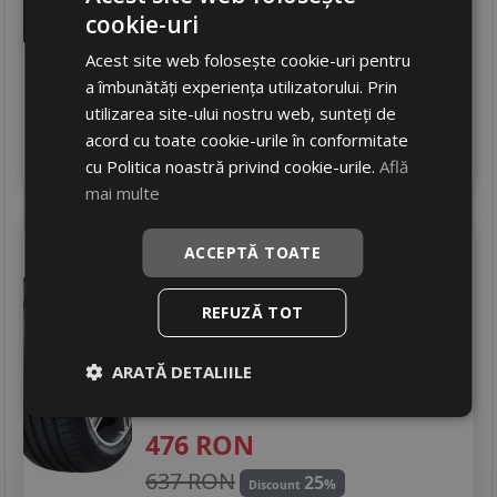
cookie-uri
648
RON
Acest site web folosește cookie-uri pentru
867 RON
25
%
Discount
a îmbunătăți experiența utilizatorului. Prin
Ultima bucata!
utilizarea site-ului nostru web, sunteți de
livrare 5/7 zile
acord cu toate cookie-urile în conformitate
4
Adauga in cos
cu Politica noastră privind cookie-urile.
Află
mai multe
Nexen
Nfprimus
ACCEPTĂ TOATE
205/50 R15 86V
DOT 25
Turisme
REFUZĂ TOT
Consum
D
ARATĂ DETALIILE
Aderenta
B
Zgomot
A
71 dB
476
RON
637 RON
25
%
Discount