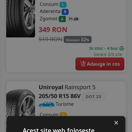
Consum
C
Aderenta
B
Zgomot
A
71 dB
349
RON
519 RON
32
%
Discount
In stoc - 4 buc
livrare 2/3 zile
4
Adauga in cos
Uniroyal
Rainsport 5
205/50 R15 86V
DOT 25
Turisme
Consum
D
×
Aderenta
A
Zgomot
Acest site web folosește
A
71 dB