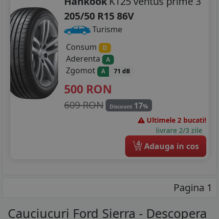
Hankook
K125 ventus prime 3
205/50 R15 86V
Turisme
Consum
D
Aderenta
A
Zgomot
A
71 dB
500
RON
609 RON
17
%
Discount
Ultimele 2 bucati!
livrare 2/3 zile
4
Adauga in cos
Pagina 1
Cauciucuri Ford Sierra - Descopera