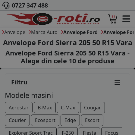
0727 347 488
0
ACASA
DESPRE NOI
Anvelope
Marca Auto
Anvelope Ford
Anvelope For
ANVELOPE
Anvelope Ford Sierra 205 50 R15 Vara
AUTO
Anvelope Ford Sierra 205 50 R15 Vara -
CAMION
Alege din cele
10
de produse
MOTO
AGROINDUSTRIALE
CAUTARE DUPA
Filtru
DIMENSIUNI
PRODUCATORI ANVELOPE
Modele masini
MARCA AUTO
BLOG
Aerostar
B-Max
C-Max
Cougar
B2B - COLABORARE COMPANII
Courier
Ecosport
Edge
Escort
CONT
Explorer Sport Trac
F-250
Fiesta
Focus
CONTACT