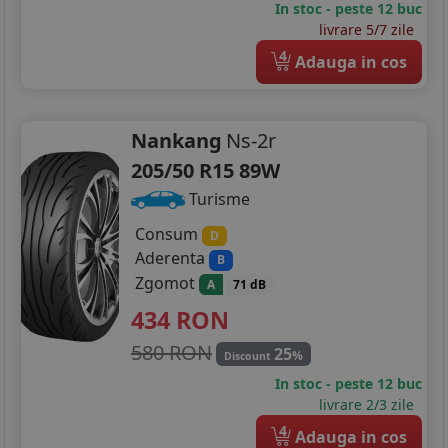
In stoc - peste 12 buc
livrare 5/7 zile
4
Adauga in cos
Nankang
Ns-2r
205/50 R15 89W
Turisme
Consum
D
Aderenta
B
Zgomot
A
71 dB
434
RON
580 RON
25
%
Discount
In stoc - peste 12 buc
livrare 2/3 zile
4
Adauga in cos