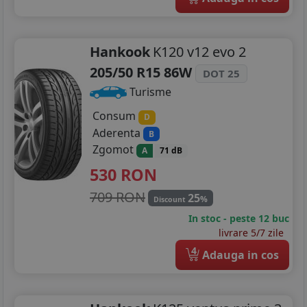
Hankook
K120 v12 evo 2
205/50 R15 86W
DOT 25
Turisme
Consum
D
Aderenta
B
Zgomot
A
71 dB
530
RON
709 RON
25
%
Discount
In stoc - peste 12 buc
livrare 5/7 zile
4
Adauga in cos