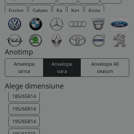
COS (
0 PRODUSE
)
Fusion
Galaxy
Ka
Ka+
Kuga
Maverick
Mondeo
Mustang
Probe
Puma
Ranger
Sierra
S-Max
165/80R13
Thunderbird
Tourneo
Transit
Windstar
Anotimp
175/80R13
Anvelope
Anvelope
Anvelope All
185/70R13
iarna
vara
season
195/70R13
Alege dimensiune
185/65R14
195/60R14
195/65R14