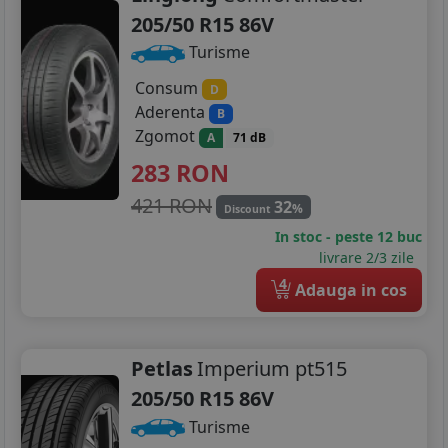
205/50 R15 86V
Turisme
Consum
D
Aderenta
B
Zgomot
A
71 dB
283
RON
421 RON
32
%
Discount
In stoc - peste 12 buc
livrare 2/3 zile
4
Adauga in cos
Petlas
Imperium pt515
205/50 R15 86V
Turisme