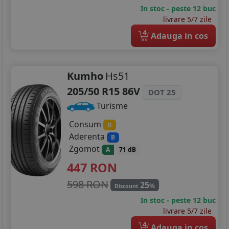
In stoc - peste 12 buc
livrare 5/7 zile
4
Adauga in cos
Kumho
Hs51
205/50 R15 86V
DOT 25
Turisme
Consum
D
Aderenta
B
Zgomot
A
71 dB
447
RON
598 RON
25
%
Discount
In stoc - peste 12 buc
livrare 5/7 zile
4
Adauga in cos