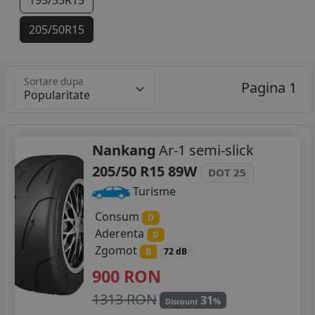
195/55R15
205/50R15
Sortare dupa
Pagina 1
Nankang
Ar-1 semi-slick
205/50 R15 89W
DOT 25
Turisme
Consum
D
Aderenta
D
Zgomot
B
72 dB
900
RON
1313 RON
31
%
Discount