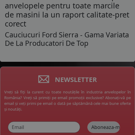
anvelopele pentru toate marcile
de masini la un raport calitate-pret
corect
Cauciucuri Ford Sierra - Gama Variata
De La Producatori De Top
NEWSLETTER
Vreți să fiți la curent cu toate noutățile în industria anvelopelor în
România? Vreți să primiți pe email promoții exclusive? Abonați-vă pe
email și veți primi pe email o dată pe săptămână cele mai bune oferte
și noutăți.