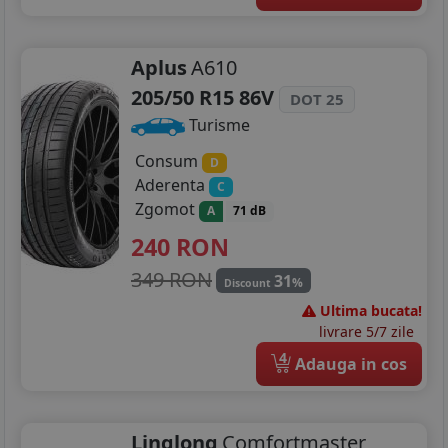
Aplus
A610
205/50 R15 86V
DOT 25
Turisme
Consum
D
Aderenta
C
Zgomot
A
71 dB
240
RON
349 RON
31
%
Discount
Ultima bucata!
livrare 5/7 zile
4
Adauga in cos
Linglong
Comfortmaster