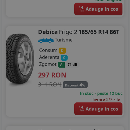
4
Adauga in cos
Debica
Frigo 2
185/65 R14 86T
Turisme
Consum
D
Aderenta
C
Zgomot
A
71 dB
297
RON
311 RON
4
%
Discount
In stoc - peste 12 buc
livrare 5/7 zile
4
Adauga in cos