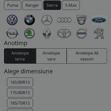
Puma
Ranger
Sierra
S-Max
COS (
0 PRODUSE
)
Thunderbird
Tourneo
Transit
Windstar
Anotimp
Anvelope
Anvelope
Anvelope All
iarna
vara
season
Alege dimensiune
165/80R13
175/80R13
185/70R13