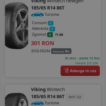
Viking
Wintech newgen
185/65 R14 86T
Turisme
Consum
C
Aderenta
C
Zgomot
A
71 dB
301
RON
315 RON
4
%
Discount
In stoc - peste 12 buc
livrare 2/3 zile
4
Adauga in cos
Viking
Wintech
185/65 R14 86T
DOT 22
Turisme