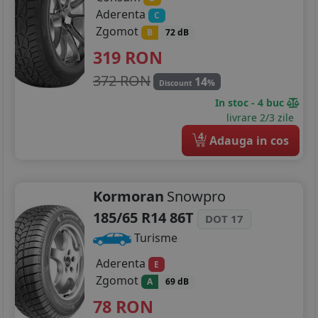
Aderenta
C
Zgomot
B
72 dB
319
RON
372 RON
14
%
Discount
In stoc - 4 buc
livrare 2/3 zile
4
Adauga in cos
Kormoran
Snowpro
185/65 R14 86T
DOT 17
Turisme
Aderenta
E
Zgomot
A
69 dB
78
RON