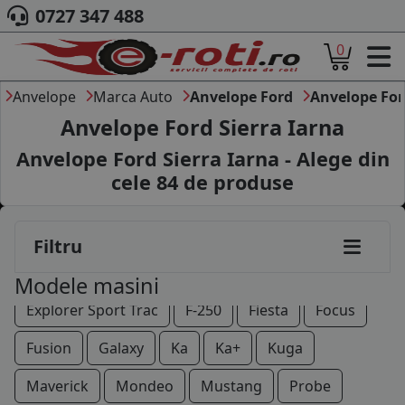
0727 347 488
0
ACASA
DESPRE NOI
Anvelope
Marca Auto
Anvelope Ford
Anvelope For
ANVELOPE
Anvelope Ford Sierra Iarna
AUTO
Anvelope Ford Sierra Iarna - Alege din
CAMION
cele
84
de produse
MOTO
AGROINDUSTRIALE
CAUTARE DUPA
Aerostar
B-Max
C-Max
Cougar
Filtru
DIMENSIUNI
PRODUCATORI ANVELOPE
Courier
Ecosport
Edge
Escort
Modele masini
MARCA AUTO
Explorer Sport Trac
F-250
Fiesta
Focus
BLOG
B2B - COLABORARE COMPANII
Fusion
Galaxy
Ka
Ka+
Kuga
CONT
Maverick
Mondeo
Mustang
Probe
CONTACT