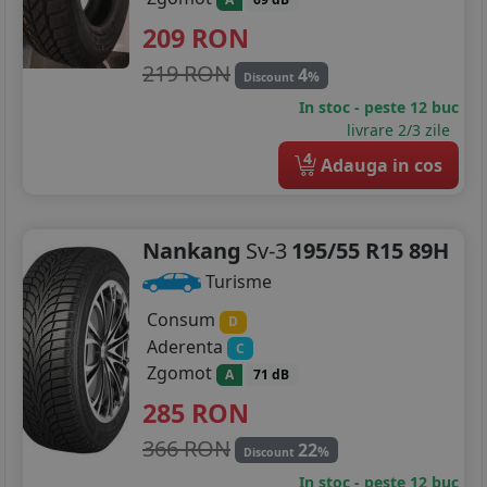
209
RON
219 RON
4
%
Discount
In stoc - peste 12 buc
livrare 2/3 zile
4
Adauga in cos
Nankang
Sv-3
195/55 R15 89H
Turisme
Consum
D
Aderenta
C
Zgomot
A
71 dB
285
RON
366 RON
22
%
Discount
In stoc - peste 12 buc