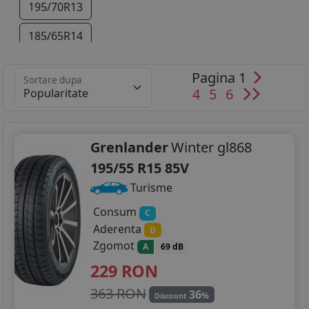
195/70R13
185/65R14
195/60R14
Pagina 1
Sortare dupa
4
5
6
195/65R14
195/55R15
Grenlander
Winter gl868
205/50R15
195/55 R15 85V
Turisme
Consum
C
Aderenta
D
Zgomot
A
69 dB
229
RON
363 RON
36
%
Discount