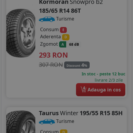
Kormoran
Snowpro b2
185/65 R14 86T
Turisme
Consum
E
Aderenta
D
Zgomot
A
68 dB
293
RON
307 RON
4
%
Discount
In stoc - peste 12 buc
livrare 2/3 zile
4
Adauga in cos
Taurus
Winter
195/55 R15 85H
Turisme
Consum
D