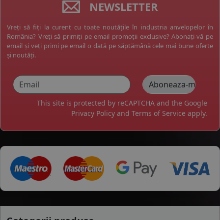
NEWSLETTER
Vreți să fiți la curent cu toate noutățile în industria anvelopelor în
România? Vreți să primiți pe email promoții exclusive? Abonați-vă pe
email și veți primi pe email o dată pe săptămână cele mai bune oferte
și noutăți.
This site is protected by reCAPTCHA and the Google
Privacy Policy
and
Terms of Service
apply.