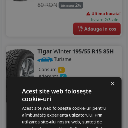
80 RON
2
%
Discount
Ultima bucata!
livrare 2/3 zile
4
Adauga in cos
Tigar
Winter
195/55 R15 85H
Turisme
Consum
D
Aderenta
C
×
Zgomot
B
72 dB
Acest site web folosește
349
RON
cookie-uri
407 RON
14
%
Discount
Acest site web folosește cookie-uri pentru
In stoc - peste 12 buc
a îmbunătăți experiența utilizatorului. Prin
livrare 2/3 zile
utilizarea site-ului nostru web, sunteți de
4
Adauga in cos