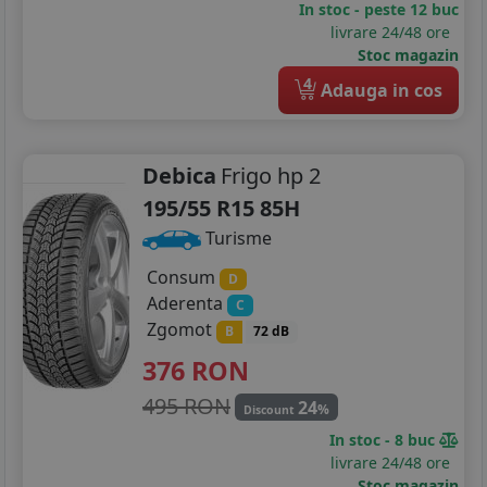
In stoc - peste 12 buc
livrare 24/48 ore
Stoc magazin
4
Adauga in cos
Debica
Frigo hp 2
195/55 R15 85H
Turisme
Consum
D
Aderenta
C
Zgomot
B
72 dB
376
RON
495 RON
24
%
Discount
In stoc - 8 buc
livrare 24/48 ore
Stoc magazin