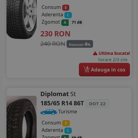
Consum
E
Aderenta
C
Zgomot
A
71 dB
230
RON
240 RON
4
%
Discount
Ultima bucata!
livrare 2/3 zile
4
Adauga in cos
Diplomat
St
185/65 R14 86T
DOT 22
Turisme
Consum
D
Aderenta
C
Zgomot
A
69 dB