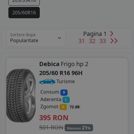
205/55R16
205/60R16
215/55R16
Pagina 1
Sortare dupa
215/65R16
31
32
33
205/55R17
215/50R17
Debica
Frigo hp 2
205/60 R16 96H
235/55R17
Turisme
235/50R18
Consum
B
Aderenta
C
Zgomot
B
72 dB
395
RON
501 RON
21
%
Discount