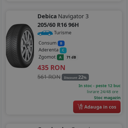
Debica
Navigator 3
205/60 R16 96H
Turisme
Consum
B
Aderenta
C
Zgomot
A
71 dB
435
RON
561 RON
22
%
Discount
In stoc - peste 12 buc
livrare 24/48 ore
Stoc magazin
4
Adauga in cos