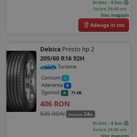
In stoc - 8 buc
livrare 24/48 ore
Stoc magazin
4
Adauga in cos
Debica
Presto hp 2
205/60 R16 92H
Turisme
Consum
C
Aderenta
B
Zgomot
A
71 dB
406
RON
535 RON
24
%
Discount
In stoc - 8 buc
livrare 24/48 ore
Stoc magazin