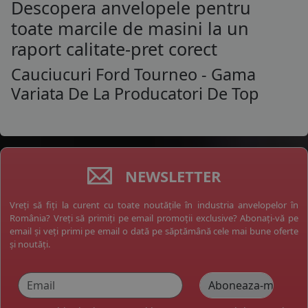
Descopera anvelopele pentru
toate marcile de masini la un
raport calitate-pret corect
Cauciucuri Ford Tourneo - Gama
Variata De La Producatori De Top
NEWSLETTER
Vreți să fiți la curent cu toate noutățile în industria anvelopelor în
România? Vreți să primiți pe email promoții exclusive? Abonați-vă pe
email și veți primi pe email o dată pe săptămână cele mai bune oferte
și noutăți.