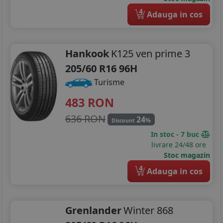
4
Adauga in cos
Hankook
K125 ven prime 3
205/60 R16 96H
Turisme
483
RON
636 RON
24
%
Discount
In stoc - 7 buc
livrare 24/48 ore
Stoc magazin
4
Adauga in cos
Grenlander
Winter 868