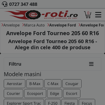
0727 347 488
0
ACASA
DESPRE NOI
Anvelope
Marca Auto
Anvelope Ford
Anvelope Fo
ANVELOPE
Anvelope Ford Tourneo 205 60 R16
AUTO
Anvelope Ford Tourneo 205 60 R16 -
CAMION
Alege din cele
400
de produse
MOTO
AGROINDUSTRIALE
CAUTARE DUPA
Filtru
DIMENSIUNI
PRODUCATORI ANVELOPE
Modele masini
MARCA AUTO
BLOG
Aerostar
B-Max
C-Max
Cougar
B2B - COLABORARE COMPANII
Courier
Ecosport
Edge
Escort
CONT
Explorer Sport Trac
F-250
Fiesta
Focus
CONTACT