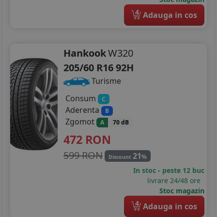
4
Adauga in cos
Hankook
W320
205/60 R16 92H
Turisme
Consum
C
Aderenta
B
Zgomot
A
70 dB
472
RON
599 RON
21
%
Discount
In stoc - peste 12 buc
livrare 24/48 ore
Stoc magazin
4
Adauga in cos