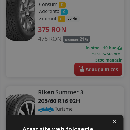
Consum
D
Aderenta
C
Zgomot
B
72 dB
375
RON
475 RON
21
%
Discount
In stoc - 10 buc
livrare 24/48 ore
Stoc magazin
4
Adauga in cos
Riken
Summer 3
205/60 R16 92H
Turisme
Consum
×
B
Aderenta
C
Acest site web folosește