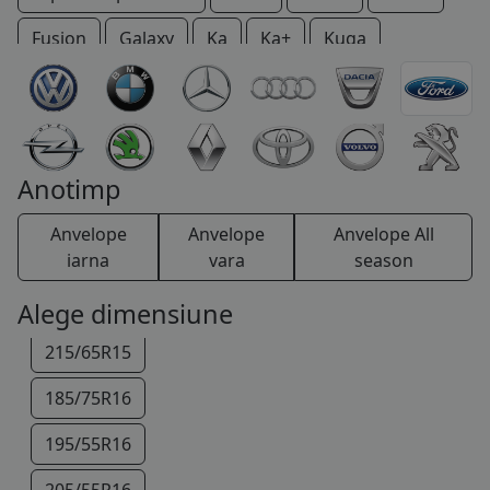
COS (
0 PRODUSE
)
Fusion
Galaxy
Ka
Ka+
Kuga
Maverick
Mondeo
Mustang
Probe
Puma
Ranger
Sierra
S-Max
Thunderbird
Tourneo
Transit
Windstar
Anotimp
185/60R15
Anvelope
Anvelope
Anvelope All
195/60R15
iarna
vara
season
195/65R15
Alege dimensiune
215/65R15
185/75R16
195/55R16