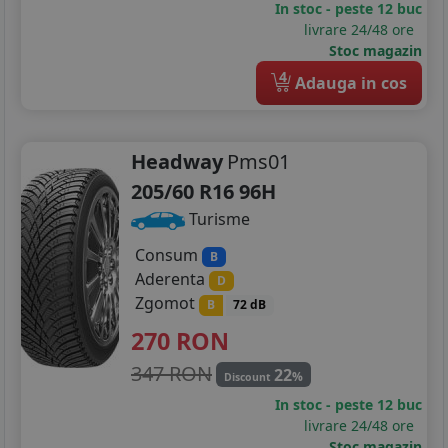
In stoc - peste 12 buc
livrare 24/48 ore
Stoc magazin
4
Adauga in cos
Headway
Pms01
205/60 R16 96H
Turisme
Consum
B
Aderenta
D
Zgomot
B
72 dB
270
RON
347 RON
22
%
Discount
In stoc - peste 12 buc
livrare 24/48 ore
Stoc magazin