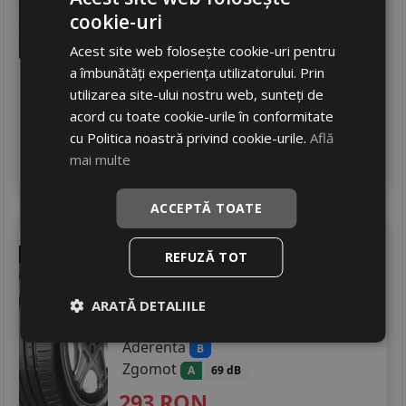
Zgomot
A
71 dB
cookie-uri
347
RON
Acest site web folosește cookie-uri pentru
457 RON
a îmbunătăți experiența utilizatorului. Prin
24
%
Discount
utilizarea site-ului nostru web, sunteți de
In stoc - 8 buc
acord cu toate cookie-urile în conformitate
livrare 24/48 ore
cu Politica noastră privind cookie-urile.
Află
Stoc magazin
mai multe
4
Adauga in cos
ACCEPTĂ TOATE
Tracmax
X-privilo tx1
REFUZĂ TOT
205/60 R16 92V
Turisme
ARATĂ DETALIILE
Consum
C
Aderenta
B
Zgomot
A
69 dB
293
RON