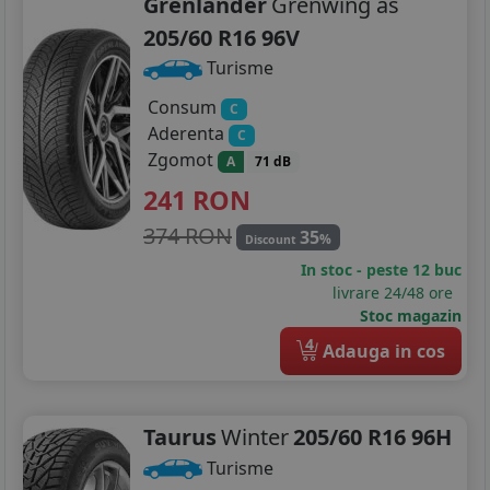
Grenlander
Grenwing as
205/60 R16 96V
Turisme
Consum
C
Aderenta
C
Zgomot
A
71 dB
241
RON
374 RON
35
%
Discount
In stoc - peste 12 buc
livrare 24/48 ore
Stoc magazin
4
Adauga in cos
Taurus
Winter
205/60 R16 96H
Turisme