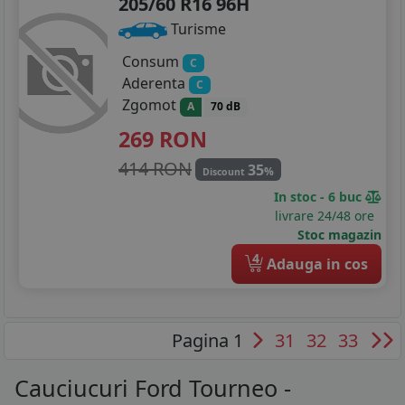
205/60 R16 96H
Turisme
Consum
C
Aderenta
C
Zgomot
A
70 dB
269
RON
414 RON
35
%
Discount
In stoc - 6 buc
livrare 24/48 ore
Stoc magazin
4
Adauga in cos
Pagina 1
31
32
33
Cauciucuri Ford Tourneo -