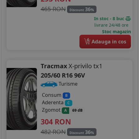
465 RON
36
%
Discount
In stoc - 8 buc
livrare 24/48 ore
Stoc magazin
4
Adauga in cos
Tracmax
X-privilo tx1
205/60 R16 96V
Turisme
Consum
B
Aderenta
C
Zgomot
A
69 dB
304
RON
482 RON
36
%
Discount