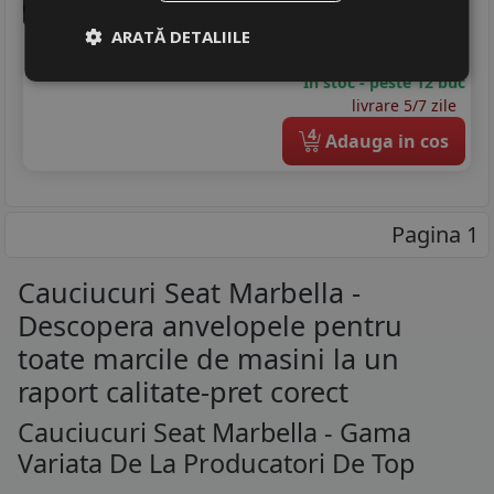
262
RON
ARATĂ DETALIILE
349 RON
24
%
Discount
In stoc - peste 12 buc
livrare 5/7 zile
4
Adauga in cos
Pagina 1
Cauciucuri Seat Marbella -
Descopera anvelopele pentru
toate marcile de masini la un
raport calitate-pret corect
Cauciucuri Seat Marbella - Gama
Variata De La Producatori De Top