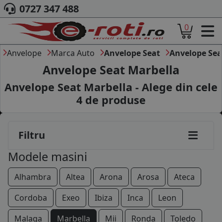
0727 347 488
0
ACASA
DESPRE NOI
Anvelope
Marca Auto
Anvelope Seat
Anvelope Sea
ANVELOPE
Anvelope Seat Marbella
AUTO
Anvelope Seat Marbella - Alege din cele
CAMION
4
de produse
MOTO
AGROINDUSTRIALE
CAUTARE DUPA
Filtru
DIMENSIUNI
PRODUCATORI ANVELOPE
Modele masini
MARCA AUTO
BLOG
Alhambra
Altea
Arona
Arosa
Ateca
B2B - COLABORARE COMPANII
Cordoba
Exeo
Ibiza
Inca
Leon
CONT
Malaga
Marbella
Mii
Ronda
Toledo
CONTACT