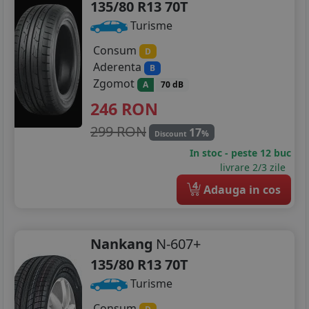
135/80 R13 70T
Turisme
Consum
D
Aderenta
B
Zgomot
A
70 dB
246
RON
299 RON
17
%
Discount
In stoc - peste 12 buc
livrare 2/3 zile
4
Adauga in cos
Nankang
N-607+
135/80 R13 70T
Turisme
Consum