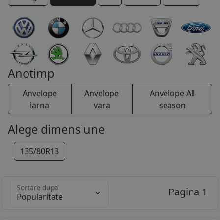
COS (
0 PRODUSE
)
Anotimp
Anvelope
Anvelope
Anvelope All
iarna
vara
season
Alege dimensiune
135/80R13
Sortare dupa
Pagina 1