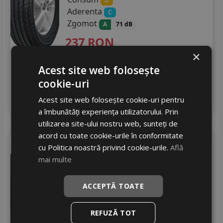
D
Aderenta
C
Zgomot
A
71 dB
237
RON
×
281 RON
15
%
Discount
Acest site web folosește
Ultimele 2 bucati!
cookie-uri
livrare 2/3 zile
4
Acest site web folosește cookie-uri pentru
Adauga in cos
a îmbunătăți experiența utilizatorului. Prin
utilizarea site-ului nostru web, sunteți de
acord cu toate cookie-urile în conformitate
Hifly
Hf201
cu Politica noastră privind cookie-urile.
Află
135/80 R13 70T
DOT 25
mai multe
Turisme
Consum
ACCEPTĂ TOATE
C
Aderenta
C
Zgomot
A
70 dB
REFUZĂ TOT