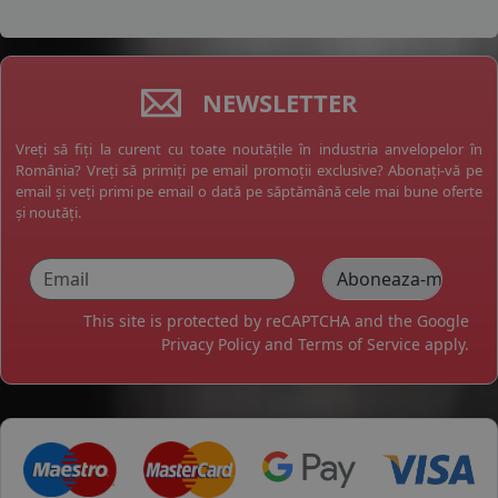
NEWSLETTER
Vreți să fiți la curent cu toate noutățile în industria anvelopelor în
România? Vreți să primiți pe email promoții exclusive? Abonați-vă pe
email și veți primi pe email o dată pe săptămână cele mai bune oferte
și noutăți.
This site is protected by reCAPTCHA and the Google
Privacy Policy
and
Terms of Service
apply.