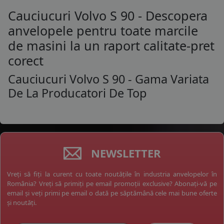
Cauciucuri Volvo S 90 - Descopera
anvelopele pentru toate marcile
de masini la un raport calitate-pret
corect
Cauciucuri Volvo S 90 - Gama Variata
De La Producatori De Top
NEWSLETTER
Vreți să fiți la curent cu toate noutățile în industria anvelopelor în
România? Vreți să primiți pe email promoții exclusive? Abonați-vă pe
email și veți primi pe email o dată pe săptămână cele mai bune oferte
și noutăți.