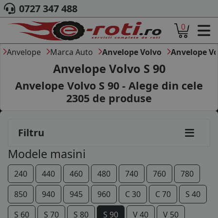
0727 347 488
0
ACASA
DESPRE NOI
Anvelope
Marca Auto
Anvelope Volvo
Anvelope Vo
ANVELOPE
Anvelope Volvo S 90
AUTO
Anvelope Volvo S 90 - Alege din cele
CAMION
2305
de produse
MOTO
AGROINDUSTRIALE
CAUTARE DUPA
Filtru
DIMENSIUNI
PRODUCATORI ANVELOPE
Modele masini
MARCA AUTO
BLOG
240
440
460
480
740
760
780
B2B - COLABORARE COMPANII
850
940
945
960
C 30
C 70
S 40
CONT
S 60
S 70
S 80
S 90
V 40
V 50
CONTACT