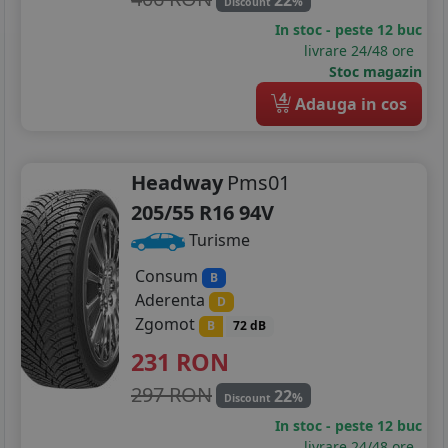
%
Discount
In stoc - peste 12 buc
livrare 24/48 ore
Stoc magazin
4
Adauga in cos
Headway
Pms01
205/55 R16 94V
Turisme
Consum
B
Aderenta
D
Zgomot
B
72 dB
231
RON
297 RON
22
%
Discount
In stoc - peste 12 buc
livrare 24/48 ore