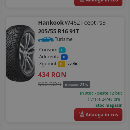
Hankook
W462 i cept rs3
205/55 R16 91T
Turisme
Consum
C
Aderenta
B
Zgomot
B
72 dB
434
RON
550 RON
21
%
Discount
In stoc - peste 12 buc
livrare 24/48 ore
Stoc magazin
4
Adauga in cos