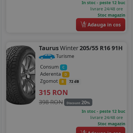
In stoc - peste 12 buc
livrare 24/48 ore
Stoc magazin
4
Adauga in cos
Taurus
Winter
205/55 R16 91H
Turisme
Consum
C
Aderenta
D
Zgomot
B
72 dB
315
RON
398 RON
20
%
Discount
In stoc - peste 12 buc
livrare 24/48 ore
Stoc magazin
4