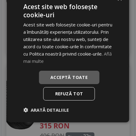
245
RON
Acest site web folosește
cookie-uri
381 RON
35
%
Discount
Acest site web folosește cookie-uri pentru
In stoc - peste 12 buc
livrare 24/48 ore
a îmbunătăți experiența utilizatorului. Prin
Stoc magazin
utilizarea site-ului nostru web, sunteți de
4
acord cu toate cookie-urile în conformitate
Adauga in cos
cu Politica noastră privind cookie-urile.
Află
mai multe
Laufenn
Lh71 g fit 4s
ACCEPTĂ TOATE
205/55 R16 91H
Turisme
REFUZĂ TOT
Consum
D
Aderenta
B
ARATĂ DETALIILE
Zgomot
B
72 dB
315
RON
406 RON
22