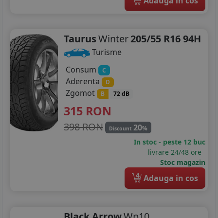
Adauga in cos
Taurus
Winter
205/55 R16 94H
Turisme
Consum
C
Aderenta
D
Zgomot
B
72 dB
315
RON
398 RON
20
%
Discount
In stoc - peste 12 buc
livrare 24/48 ore
Stoc magazin
4
Adauga in cos
Black Arrow
Wp10