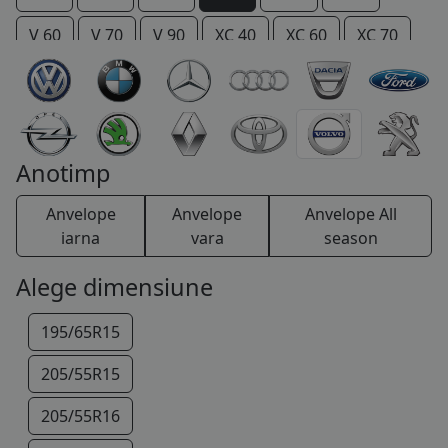
COS (
0 PRODUSE
)
V 60
V 70
V 90
XC 40
XC 60
XC 70
XC 90
Anotimp
Anvelope
Anvelope
Anvelope All
iarna
vara
season
Alege dimensiune
195/65R15
205/55R15
205/55R16