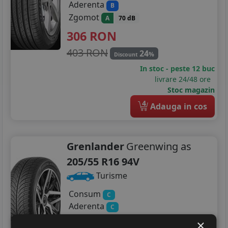
Aderenta
B
Zgomot
A
70 dB
306
RON
403 RON
24
%
Discount
In stoc - peste 12 buc
livrare 24/48 ore
Stoc magazin
4
Adauga in cos
Grenlander
Greenwing as
205/55 R16 94V
Turisme
Consum
C
Aderenta
C
Zgomot
A
71 dB
×