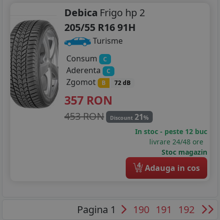
Debica
Frigo hp 2
205/55 R16 91H
Turisme
Consum
C
Aderenta
C
Zgomot
B
72 dB
357
RON
453 RON
21
%
Discount
In stoc - peste 12 buc
livrare 24/48 ore
Stoc magazin
4
Adauga in cos
Pagina 1
190
191
192