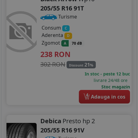
205/55 R16 91T
Turisme
Consum
C
Aderenta
D
Zgomot
A
70 dB
238
RON
302 RON
21
%
Discount
In stoc - peste 12 buc
livrare 24/48 ore
Stoc magazin
4
Adauga in cos
Debica
Presto hp 2
205/55 R16 91V