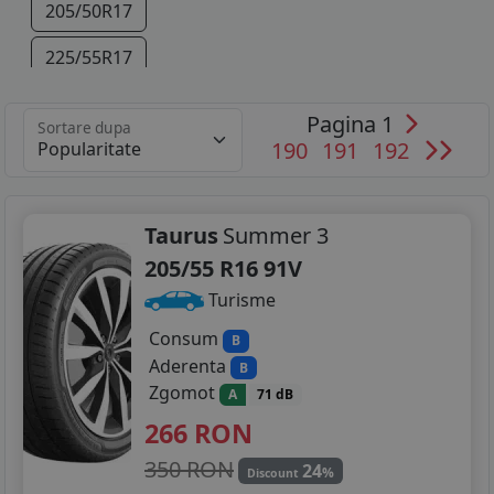
205/50R17
225/55R17
245/45R18
Pagina 1
Sortare dupa
190
191
192
255/40R19
255/35R20
Taurus
Summer 3
245/35R21
205/55 R16 91V
Turisme
Consum
B
Aderenta
B
Zgomot
A
71 dB
266
RON
350 RON
24
%
Discount