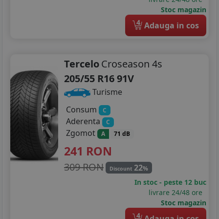
Stoc magazin
4
Adauga in cos
Tercelo
Croseason 4s
205/55 R16 91V
Turisme
Consum
C
Aderenta
C
Zgomot
A
71 dB
241
RON
309 RON
22
%
Discount
In stoc - peste 12 buc
livrare 24/48 ore
Stoc magazin
4
Adauga in cos