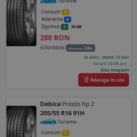
Turisme
Consum
D
Aderenta
B
Zgomot
A
70 dB
280
RON
370 RON
24
%
Discount
In stoc - peste 12 buc
livrare 24/48 ore
Stoc magazin
4
Adauga in cos
Debica
Presto hp 2
205/55 R16 91H
Turisme
Consum
D