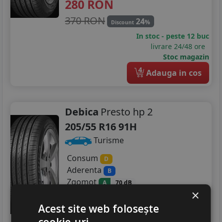
280
RON
370 RON
24
%
Discount
In stoc - peste 12 buc
livrare 24/48 ore
Stoc magazin
4
Adauga in cos
Debica
Presto hp 2
205/55 R16 91H
Turisme
Consum
D
Aderenta
B
Zgomot
A
70 dB
×
306
RON
Acest site web folosește
403 RON
24
%
Discount