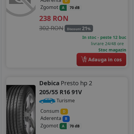
D
Zgomot
A
70 dB
238
RON
302 RON
21
%
Discount
In stoc - peste 12 buc
livrare 24/48 ore
Stoc magazin
4
Adauga in cos
Debica
Presto hp 2
205/55 R16 91V
Turisme
Consum
D
Aderenta
B
Zgomot
A
70 dB