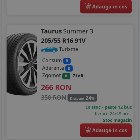
4
Adauga in cos
Taurus
Summer 3
205/55 R16 91V
Turisme
Consum
B
Aderenta
B
Zgomot
A
71 dB
266
RON
350 RON
24
%
Discount
In stoc - peste 12 buc
livrare 24/48 ore
Stoc magazin
4
Adauga in cos