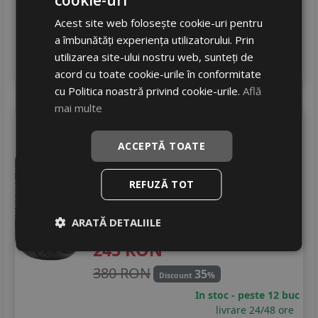
cookie-uri
In stoc - peste 12 buc
Acest site web folosește cookie-uri pentru
livrare 24/48 ore
a îmbunătăți experiența utilizatorului. Prin
Stoc magazin
utilizarea site-ului nostru web, sunteți de
4
Adauga in cos
acord cu toate cookie-urile în conformitate
cu Politica noastră privind cookie-urile.
Află
mai multe
Grenlander
Greenwing as
205/55 R16 94V
ACCEPTĂ TOATE
Turisme
REFUZĂ TOT
Consum
C
Aderenta
C
ARATĂ DETALIILE
Zgomot
A
71 dB
245
RON
380 RON
35
%
Discount
In stoc - peste 12 buc
livrare 24/48 ore