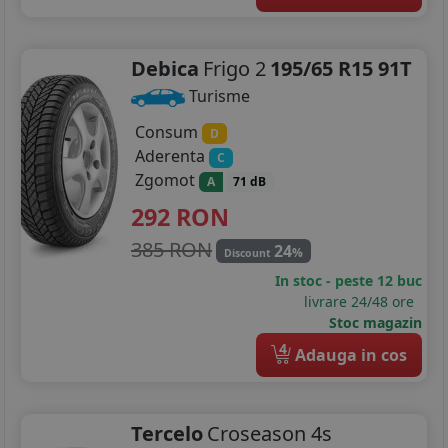
Debica
Frigo 2
195/65 R15 91T
Turisme
Consum
D
Aderenta
C
Zgomot
A
71 dB
292
RON
385 RON
24
%
Discount
In stoc - peste 12 buc
livrare 24/48 ore
Stoc magazin
4
Adauga in cos
Tercelo
Croseason 4s