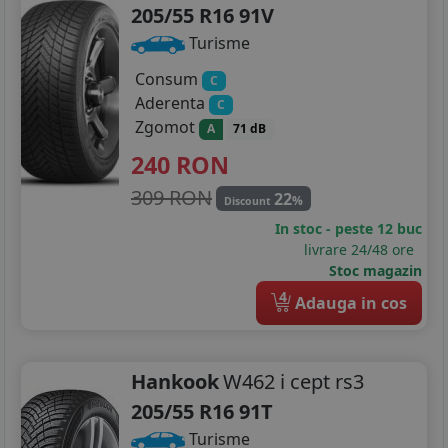
205/55 R16 91V
Turisme
Consum
C
Aderenta
C
Zgomot
A
71 dB
240
RON
309 RON
22
%
Discount
In stoc - peste 12 buc
livrare 24/48 ore
Stoc magazin
4
Adauga in cos
Hankook
W462 i cept rs3
205/55 R16 91T
Turisme