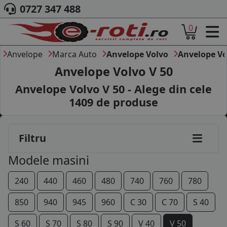
0727 347 488
0
ACASA
DESPRE NOI
Anvelope
Marca Auto
Anvelope Volvo
Anvelope Vo
ANVELOPE
Anvelope Volvo V 50
AUTO
Anvelope Volvo V 50 - Alege din cele
CAMION
1409
de produse
MOTO
AGROINDUSTRIALE
CAUTARE DUPA
Filtru
DIMENSIUNI
PRODUCATORI ANVELOPE
Modele masini
MARCA AUTO
BLOG
240
440
460
480
740
760
780
B2B - COLABORARE COMPANII
850
940
945
960
C 30
C 70
S 40
CONT
S 60
S 70
S 80
S 90
V 40
V 50
CONTACT