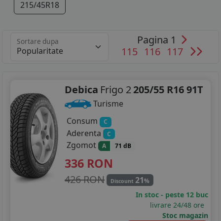
215/45R18
Pagina 1
Sortare dupa
115
116
117
Debica
Frigo 2
205/55 R16 91T
Turisme
Consum
C
Aderenta
C
Zgomot
A
71 dB
336
RON
426 RON
21
%
Discount
In stoc - peste 12 buc
livrare 24/48 ore
Stoc magazin