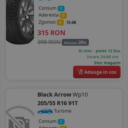
Consum
C
Aderenta
D
Zgomot
B
72 dB
315
RON
398 RON
20
%
Discount
In stoc - peste 12 buc
livrare 24/48 ore
Stoc magazin
4
Adauga in cos
Black Arrow
Wp10
205/55 R16 91T
Turisme
Consum
C
Aderenta