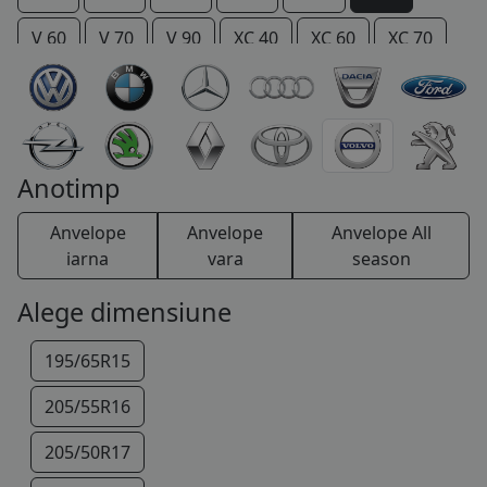
COS (
0 PRODUSE
)
V 60
V 70
V 90
XC 40
XC 60
XC 70
XC 90
Anotimp
Anvelope
Anvelope
Anvelope All
iarna
vara
season
Alege dimensiune
195/65R15
205/55R16
205/50R17