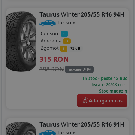
Taurus
Winter
205/55 R16 94H
Turisme
Consum
C
Aderenta
D
Zgomot
B
72 dB
315
RON
398 RON
20
%
Discount
In stoc - peste 12 buc
livrare 24/48 ore
Stoc magazin
4
Adauga in cos
Taurus
Winter
205/55 R16 91H
Turisme