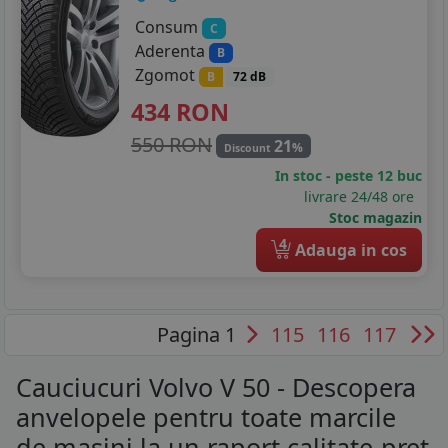
Consum
C
Aderenta
B
Zgomot
B
72 dB
434
RON
550 RON
21
%
Discount
In stoc - peste 12 buc
livrare 24/48 ore
Stoc magazin
4
Adauga in cos
Pagina 1
115
116
117
Cauciucuri Volvo V 50 - Descopera
anvelopele pentru toate marcile
de masini la un raport calitate-pret