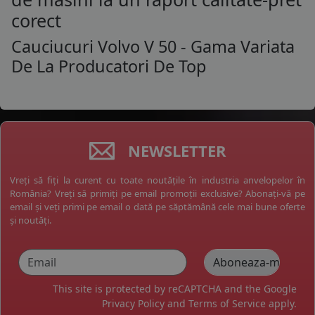
corect
Cauciucuri Volvo V 50 - Gama Variata
De La Producatori De Top
NEWSLETTER
Vreți să fiți la curent cu toate noutățile în industria anvelopelor în
România? Vreți să primiți pe email promoții exclusive? Abonați-vă pe
email și veți primi pe email o dată pe săptămână cele mai bune oferte
și noutăți.
This site is protected by reCAPTCHA and the Google
Privacy Policy
and
Terms of Service
apply.