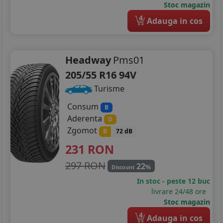
Stoc magazin
4
Adauga in cos
Headway
Pms01
205/55 R16 94V
Turisme
Consum
B
Aderenta
D
Zgomot
B
72 dB
231
RON
297 RON
22
%
Discount
In stoc - peste 12 buc
livrare 24/48 ore
Stoc magazin
4
Adauga in cos