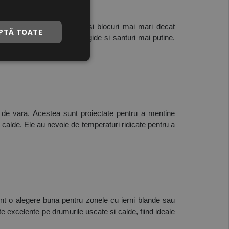
e de iarna. Ele au santuri si blocuri mai mari decat 
PTĂ TOATE
l cald, cu blocuri mai rigide si santuri mai putine. 
de vara. Acestea sunt proiectate pentru a mentine 
calde. Ele au nevoie de temperaturi ridicate pentru a 
nt o alegere buna pentru zonele cu ierni blande sau 
excelente pe drumurile uscate si calde, fiind ideale 