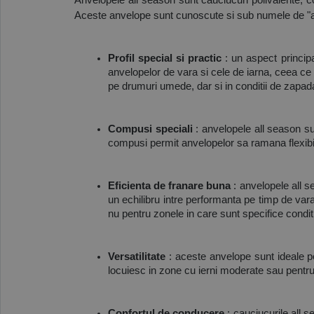
Anvelopele all season sunt cauciucuri polivalente, co
Aceste anvelope sunt cunoscute si sub numele de "an
Profil special si practic
: un aspect principa
anvelopelor de vara si cele de iarna, ceea ce l
pe drumuri umede, dar si in conditii de zapad
Compusi speciali
: anvelopele all season s
compusi permit anvelopelor sa ramana flexibile a
Eficienta de franare buna
: anvelopele all s
un echilibru intre performanta pe timp de vara
nu pentru zonele in care sunt specifice condi
Versatilitate
: aceste anvelope sunt ideale p
locuiesc in zone cu ierni moderate sau pentru
Confortul de conducere
: cauciucurile all 