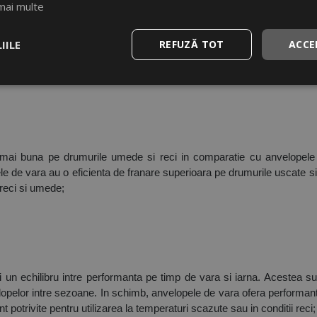
mai multe
ezinta un echilibru intre caracteristicile anvelopelor de vara si cel
IILE
REFUZĂ TOT
ACCE
 cele de iarna. Anvelopele de vara au un profil specific pentru sezonu
scate si calde;
e mai buna pe drumurile umede si reci in comparatie cu anvelopele 
le de vara au o eficienta de franare superioara pe drumurile uscate si 
 reci si umede;
 un echilibru intre performanta pe timp de vara si iarna. Acestea su
opelor intre sezoane. In schimb, anvelopele de vara ofera performante 
t potrivite pentru utilizarea la temperaturi scazute sau in conditii reci;