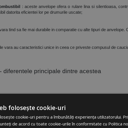
ombustibil
: aceste anvelope ofera o rulare lina si silentioasa, con
l datorita eficientei lor pe drumurile uscate;
vara tind sa fie mai durabile in comparatie cu alte tipuri de anvelope. 
 vara au caracteristici unice in ceea ce priveste compusul de cauciuc, 
 diferentele principale dintre acestea 
on si cele de vara sunt importante si au un impact semnificativ asupr
eb folosește cookie-uri
a:
osește cookie-uri pentru a îmbunătăți experiența utilizatorului. Prin
unteți de acord cu toate cookie-urile în conformitate cu Politica n