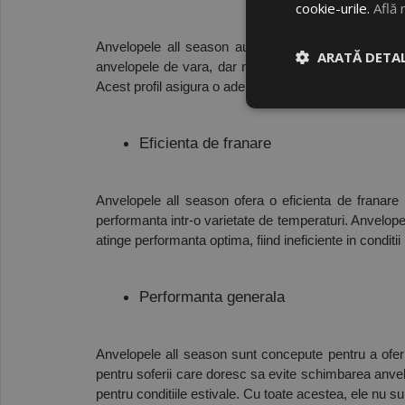
cookie-urile.
Află 
Anvelopele all season au un profil hibrid, care repr
ARATĂ DETAL
anvelopele de vara, dar nu la fel de agresive precum
Acest profil asigura o aderenta optima pe drumurile u
Eficienta de franare
Anvelopele all season ofera o eficienta de franar
performanta intr-o varietate de temperaturi. Anvelope
atinge performanta optima, fiind ineficiente in conditii
Performanta generala
Anvelopele all season sunt concepute pentru a oferi
pentru soferii care doresc sa evite schimbarea anvel
pentru conditiile estivale. Cu toate acestea, ele nu sun