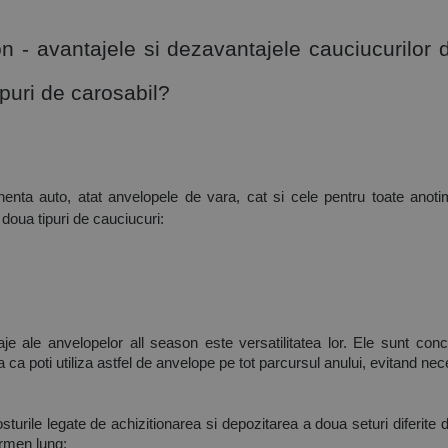
 - avantajele si dezavantajele cauciucurilor d
ipuri de carosabil? 
nta auto, atat anvelopele de vara, cat si cele pentru toate anotim
 doua tipuri de cauciucuri:
taje ale anvelopelor all season este versatilitatea lor. Ele sunt con
ca poti utiliza astfel de anvelope pe tot parcursul anului, evitand nec
sturile legate de achizitionarea si depozitarea a doua seturi diferite
ermen lung;