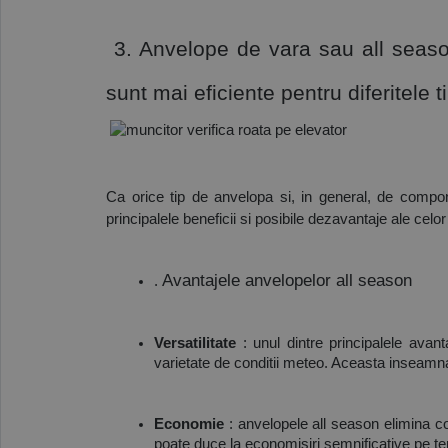
 3. Anvelope de vara sau all season
sunt mai eficiente pentru diferitele t
Ca orice tip de anvelopa si, in general, de compone
principalele beneficii si posibile dezavantaje ale celor
Avantajele anvelopelor all season
.
Versatilitate
: unul dintre principalele avan
varietate de conditii meteo. Aceasta inseamna 
Economie
: anvelopele all season elimina co
poate duce la economisiri semnificative pe t