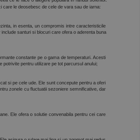
ea ce le face o alegere populara in randul soferilor. 
i care le deosebesc de cele de vara sau de iarna:
ezinta, in esenta, un compromis intre caracteristicile 
 include santuri si blocuri care ofera o aderenta buna 
rformante constante pe o gama de temperaturi. Acesti 
 potrivite pentru utilizare pe tot parcursul anului;
cat si pe cele ude. Ele sunt concepute pentru a oferi 
tru zonele cu fluctuatii sezoniere semnificative, dar 
ne. Ele ofera o solutie convenabila pentru cei care 
 Ele asigura o rulare mai lina si un zgomot mai redus 