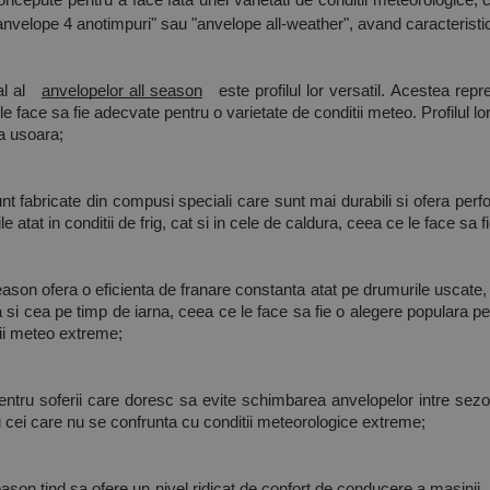
ncepute pentru a face fata unei varietati de conditii meteorologice, ce
velope 4 anotimpuri" sau "anvelope all-weather", avand caracteristic
l al 
anvelopelor all season
 este profilul lor versatil. Acestea repr
e face sa fie adecvate pentru o varietate de conditii meteo. Profilul lor
a usoara;
unt fabricate din compusi speciali care sunt mai durabili si ofera pe
tat in conditii de frig, cat si in cele de caldura, ceea ce le face sa fie
eason ofera o eficienta de franare constanta atat pe drumurile uscate, 
 si cea pe timp de iarna, ceea ce le face sa fie o alegere populara pen
tii meteo extreme;
entru soferii care doresc sa evite schimbarea anvelopelor intre sezoa
 cei care nu se confrunta cu conditii meteorologice extreme;
season tind sa ofere un nivel ridicat de confort de conducere a masinii.