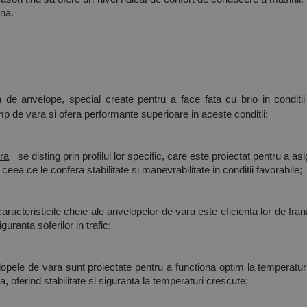
rna.
a de anvelope, special create pentru a face fata cu brio in conditi
timp de vara si ofera performante superioare in aceste conditii:
ra
 se disting prin profilul lor specific, care este proiectat pentru a 
 ceea ce le confera stabilitate si manevrabilitate in conditii favorabile;
caracteristicile cheie ale anvelopelor de vara este eficienta lor de fr
uranta soferilor in trafic;
lopele de vara sunt proiectate pentru a functiona optim la temperaturi
, oferind stabilitate si siguranta la temperaturi crescute;