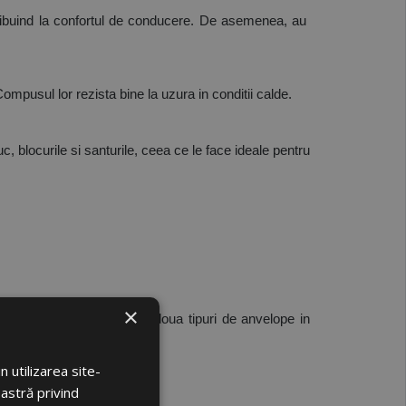
tribuind la confortul de conducere. De asemenea, au 
Compusul lor rezista bine la uzura in conditii calde.
blocurile si santurile, ceea ce le face ideale pentru 
×
a performantelor acestor doua tipuri de anvelope in 
 utilizarea site-
oastră privind