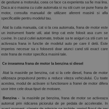
de gestiune a motorului, ceea ce face ca experienta sa fie mai lina. 
Daca ai o masina cu cutie automata si nu stii cum se pune frana de 
motor, consulta manualul de utilizare aferent masinii si afla 
specificatiile pentru modelul tau. 
 Atat la cutia manuala, cat si la cea automata, frana de motor este 
un instrument foarte util, atat timp cat este folosit asa cum se 
cuvine. In cazul cutiei automate, trebuie sa te asiguri ca stii cum se 
activeaza frana in functie de modelul auto pe care il detii. Este 
imperios necesar sa o folosesti doar atunci cand stii exact care 
este frana de motor specifica masinii tale. 
 Ce inseamna frana de motor la benzina si diesel
 Atat la masinile pe benzina, cat si la cele diesel, frana de motor 
utilizeaza propulsorul pentru a reduce viteza vehiculului. Cu toate 
acestea, modul de activare si functionare a franei de motor difera 
usor intre cele doua tipuri de motoare.
 Benzina - 
 la masinile pe benzina, frana de motor se activeaza 
automat prin ridicarea piciorului de pe pedala de acceleratie. In 
acest moment, clapeta de admisie se inchide, oprind fluxul de aer 