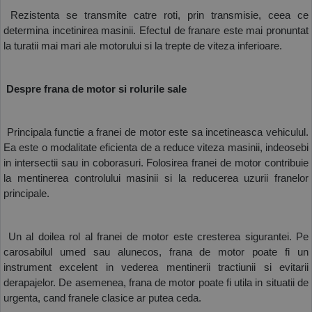
 Rezistenta se transmite catre roti, prin transmisie, ceea ce 
determina incetinirea masinii. Efectul de franare este mai pronuntat 
la turatii mai mari ale motorului si la trepte de viteza inferioare. 
 Despre frana de motor si rolurile sale
 Principala functie a franei de motor este sa incetineasca vehiculul. 
Ea este o modalitate eficienta de a reduce viteza masinii, indeosebi 
in intersectii sau in coborasuri. Folosirea franei de motor contribuie 
la mentinerea controlului masinii si la reducerea uzurii franelor 
principale. 
 Un al doilea rol al franei de motor este cresterea sigurantei. Pe 
carosabilul umed sau alunecos, frana de motor poate fi un 
instrument excelent in vederea mentinerii tractiunii si evitarii 
derapajelor. De asemenea, frana de motor poate fi utila in situatii de 
urgenta, cand franele clasice ar putea ceda.