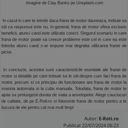
 Imagine de Clay Banks pe Unsplash.com
 In cazul in care te intrebi daca frana de motor dauneaza, trebuie sa 
stii ca raspunsul este nu. In general, frana de motor ofera exclusiv 
beneficii, atunci cand este utilizata corect. Singurul scenariu in care 
frana de motor poate sa creeze probleme este cel in care ea este 
folosita atunci cand s-ar impune mai degraba utilizarea franei de 
picior. 
 In concluzie, acestea sunt caracteristicile esentiale ale franei de 
motor si detaliile pe care trebuie sa le stii despre cum faci frana de 
motor, precum si ce principiu de functionare are frana de motor la 
masina automata si la cutia manuala. Totodata, frana de motor te 
ajuta sa prelungesti durata de viata a anvelopelor. Alege cauciucuri 
de calitate, de pe E-Roti.ro si foloseste frana de motor pentru a te 
bucura de ele pentru cat mai mult timp!
Autor:
E-Roti.ro
Publicat 22/07/2024 06:23