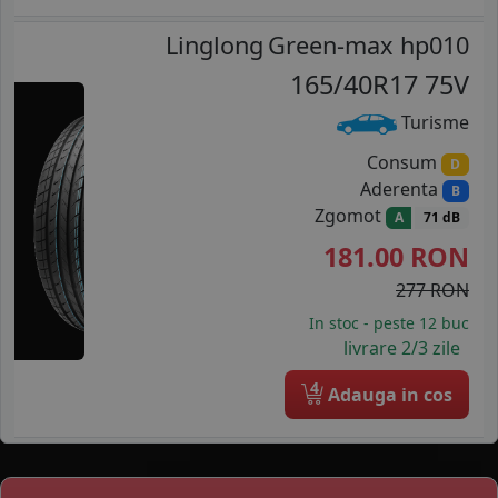
Linglong
Green-max hp010
165/40R17 75V
Turisme
Consum
D
Aderenta
B
Zgomot
A
71 dB
181.00
RON
277 RON
In stoc - peste 12 buc
livrare 2/3 zile
4
Adauga in cos