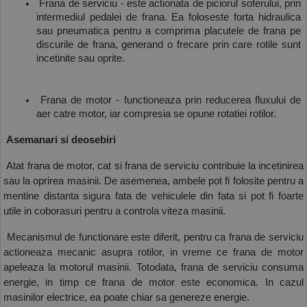
 Frana de serviciu - este actionata de piciorul soferului, prin 
intermediul pedalei de frana. Ea foloseste forta hidraulica 
sau pneumatica pentru a comprima placutele de frana pe 
discurile de frana, generand o frecare prin care rotile sunt 
incetinite sau oprite.
 Frana de motor - functioneaza prin reducerea fluxului de 
aer catre motor, iar compresia se opune rotatiei rotilor.
 Asemanari si deosebiri
 Atat frana de motor, cat si frana de serviciu contribuie la incetinirea 
sau la oprirea masinii. De asemenea, ambele pot fi folosite pentru a 
mentine distanta sigura fata de vehiculele din fata si pot fi foarte 
utile in coborasuri pentru a controla viteza masinii.
 Mecanismul de functionare este diferit, pentru ca frana de serviciu 
actioneaza mecanic asupra rotilor, in vreme ce frana de motor 
apeleaza la motorul masinii. Totodata, frana de serviciu consuma 
energie, in timp ce frana de motor este economica. In cazul 
masinilor electrice, ea poate chiar sa genereze energie. 