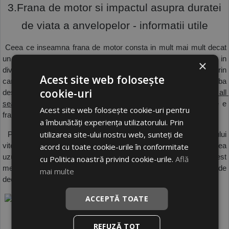
 3.Frana de motor si impactul asupra duratei 
de viata a anvelopelor - informatii utile
 Ceea ce inseamna frana de motor consta in mult mai mult decat 
un simplu mecanism prin care viteza masinii poate fi redusa in 
×
diverse conditii de drum. Frana de motor este si o modalitate prin 
Acest site web folosește
care pot fi protejate cauciucurile auto. Indiferent ca este vorba 
cookie-uri
despre 
 anvelope de vara
 , 
 anvelope de iarna
  sau 
 anvelope all 
season
 , cauciucurile pot fi mai longevive daca soferul stie ce e 
Acest site web folosește cookie-uri pentru
frana de motor si cand se foloseste aceasta.
a îmbunătăți experiența utilizatorului. Prin
utilizarea site-ului nostru web, sunteți de
 Prin diminuarea solicitarii la franare si mentinerea controlului 
acord cu toate cookie-urile în conformitate
vitezei, frana de motor contribuie in mod semnificativ la reducerea 
uzurii anvelopelor, asigurand economii pe termen lung. Acest 
cu Politica noastră privind cookie-urile.
Află
mecanism care e frana de motor preia o parte din forta de 
mai multe
decelerare, reducand nevoia de a folosi frana de picior.
ACCEPTĂ TOATE
 Imagine de Enis Yavuz pe Unsplash.com
REFUZĂ TOT