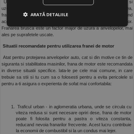
 Uzura placutelor de frana si a discurilor scade, fiind redusa si 
uzura anvelopelor cauzata de frecarea intensa. De asemenea, 
ARATĂ DETALIILE
frana de motor permite o coborare controlata a pantelor, prevenind 
accelerarea necontrolata si necesitatea de a frana brusc ulterior. 
Franarea brusca este un factor major de uzura a anvelopelor, mai 
ales pe suprafetele uscate.
 Situatii recomandate pentru utilizarea franei de motor
 Atat pentru protejarea anvelopelor auto, cat si din motive ce tin de 
siguranta si stabilitatea masinilor, frana de motor este recomandata 
in diverse situatii specifice. Iata-le pe cele mai comune, in care 
trebuie sa stii si tu cum sa o folosesti pentru a evita pericolele si 
pentru a-ti asigura o experienta de sofat mai confortabila:
 Traficul urban - in aglomeratia urbana, unde se circula cu 
viteza redusa si sunt necesare opriri dese, frana de motor 
poate fi folosita pentru a pastra o viteza constanta, 
reducand nevoia franarilor frecvente. Acest lucru contribuie 
la economii de combustibil si la un condus mai lejer.