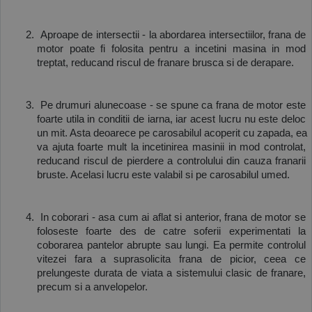
 Aproape de intersectii - la abordarea intersectiilor, frana de 
motor poate fi folosita pentru a incetini masina in mod 
treptat, reducand riscul de franare brusca si de derapare. 
 Pe drumuri alunecoase - se spune ca frana de motor este 
foarte utila in conditii de iarna, iar acest lucru nu este deloc 
un mit. Asta deoarece pe carosabilul acoperit cu zapada, ea 
va ajuta foarte mult la incetinirea masinii in mod controlat, 
reducand riscul de pierdere a controlului din cauza franarii 
bruste. Acelasi lucru este valabil si pe carosabilul umed.
 In coborari - asa cum ai aflat si anterior, frana de motor se 
foloseste foarte des de catre soferii experimentati la 
coborarea pantelor abrupte sau lungi. Ea permite controlul 
vitezei fara a suprasolicita frana de picior, ceea ce 
prelungeste durata de viata a sistemului clasic de franare, 
precum si a anvelopelor. 