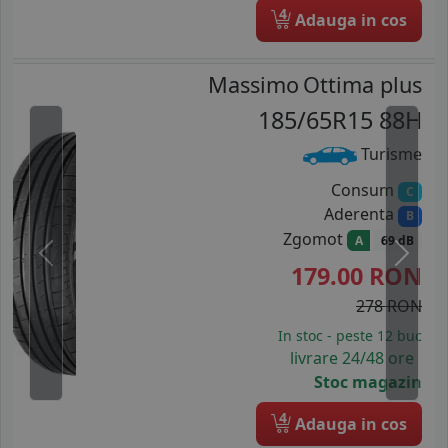
4
Adauga in cos
Massimo
Ottima plus
185/65R15 88H
Turisme
Consum
C
Aderenta
B
Zgomot
A
69 dB
Previous
Next
179.00
RON
278 RON
In stoc - peste 12 buc
livrare 24/48 ore
Stoc magazin
4
Adauga in cos