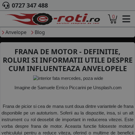
0727 347 488
0
ACASA
DESPRE NOI
Anvelope
Blog
ANVELOPE
AUTO
FRANA DE MOTOR - DEFINITIE,
CAMION
ROLURI SI INFORMATII UTILE DESPRE
MOTO
CUM INFLUENTEAZA ANVELOPELE
AGROINDUSTRIALE
CAUTARE DUPA
DIMENSIUNI
 Imagine de Samuele Errico Piccarini pe Unsplash.com
PRODUCATORI ANVELOPE
MARCA AUTO
BLOG
 Frana de picior si cea de mana sunt doua dintre variantele de frana 
disponibile pe un autoturism. Soferii au la dispozitie, insa, si un alt 
B2B - COLABORARE COMPANII
instrument cu rol deosebit de important in reducerea vitezei. Este 
CONT
vorba despre frana de motor. Aceasta functie foloseste motorul 
vehiculului pentru a reduce viteza, oferind o multime de beneficii 
CONTACT