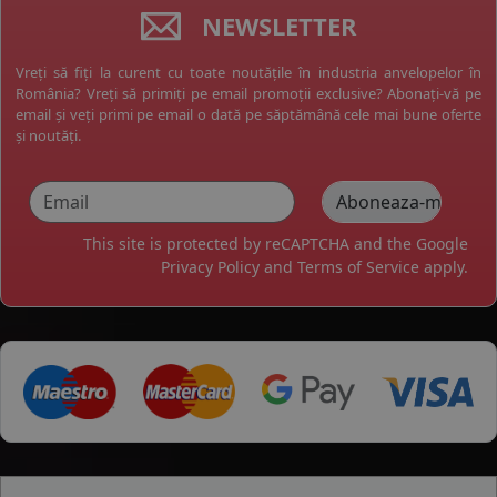
NEWSLETTER
Vreți să fiți la curent cu toate noutățile în industria anvelopelor în
România? Vreți să primiți pe email promoții exclusive? Abonați-vă pe
email și veți primi pe email o dată pe săptămână cele mai bune oferte
și noutăți.
This site is protected by reCAPTCHA and the Google
Privacy Policy
and
Terms of Service
apply.