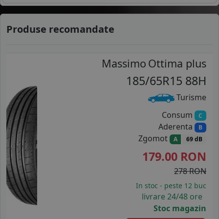
Produse recomandate
Massimo
Ottima plus
185/65R15 88H
Turisme
Consum
C
Aderenta
B
Zgomot
A
69 dB
179.00
RON
278 RON
In stoc - peste 12 buc
livrare 24/48 ore
Stoc magazin