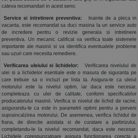
cateva recomandari in acest sens: 
 Service si intretinere preventiva:
  Inainte de a pleca in 
vacanta, este recomandat sa duci masina la un service auto 
de incredere pentru o revizie generala si intretinere 
preventiva. Un mecanic calificat va verifica toate sistemele 
importante ale masinii si va identifica eventualele probleme 
sau uzuri care necesita remediere.
 Verificarea uleiului si lichidelor:
  Verificarea nivelului de 
ulei si a lichidelor esentiale este o masura de siguranta pe 
care trebuie sa o incluzi pe lista ta. Asigura-te ca uleiul 
motorului este la nivelul optim, iar daca este necesar, 
completeaza cu ulei de calitate, conform specificatiilor 
producatorului masinii. Verifica si nivelul de lichid de racire, 
asigurandu-te ca este in parametrii optimi pentru a preveni 
supraincalzirea motorului. De asemenea, verifica lichidul de 
frana, de directie asistata si de curatare a parbrizului, 
completandu-le la nivelul recomandat, daca este necesar. 
Lichidele corespunzatoare asigura functionarea corecta a 