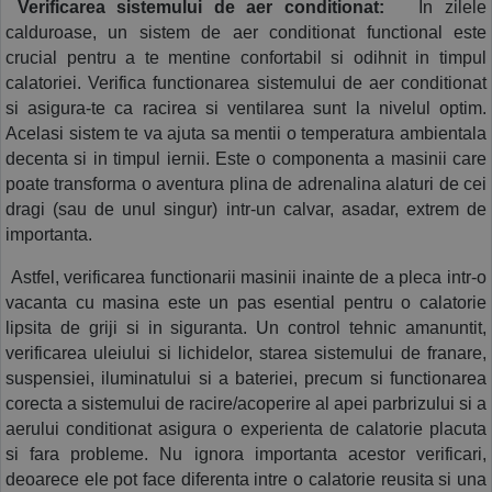
 Verificarea sistemului de aer conditionat:
  In zilele 
calduroase, un sistem de aer conditionat functional este 
crucial pentru a te mentine confortabil si odihnit in timpul 
calatoriei. Verifica functionarea sistemului de aer conditionat 
si asigura-te ca racirea si ventilarea sunt la nivelul optim. 
Acelasi sistem te va ajuta sa mentii o temperatura ambientala 
decenta si in timpul iernii. Este o componenta a masinii care 
poate transforma o aventura plina de adrenalina alaturi de cei 
dragi (sau de unul singur) intr-un calvar, asadar, extrem de 
importanta.
 Astfel, verificarea functionarii masinii inainte de a pleca intr-o 
vacanta cu masina este un pas esential pentru o calatorie 
lipsita de griji si in siguranta. Un control tehnic amanuntit, 
verificarea uleiului si lichidelor, starea sistemului de franare, 
suspensiei, iluminatului si a bateriei, precum si functionarea 
corecta a sistemului de racire/acoperire al apei parbrizului si a 
aerului conditionat asigura o experienta de calatorie placuta 
si fara probleme. Nu ignora importanta acestor verificari, 
deoarece ele pot face diferenta intre o calatorie reusita si una 