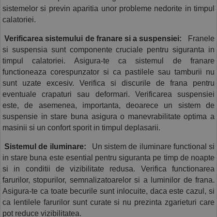
sistemelor si previn aparitia unor probleme nedorite in timpul 
calatoriei.
 Verificarea sistemului de franare si a suspensiei:
  Franele 
si suspensia sunt componente cruciale pentru siguranta in 
timpul calatoriei. Asigura-te ca sistemul de franare 
functioneaza corespunzator si ca pastilele sau tamburii nu 
sunt uzate excesiv. Verifica si discurile de frana pentru 
eventuale crapaturi sau deformari. Verificarea suspensiei 
este, de asemenea, importanta, deoarece un sistem de 
suspensie in stare buna asigura o manevrabilitate optima a 
masinii si un confort sporit in timpul deplasarii.
 Sistemul de iluminare:
  Un sistem de iluminare functional si 
in stare buna este esential pentru siguranta pe timp de noapte 
si in conditii de vizibilitate redusa. Verifica functionarea 
farurilor, stopurilor, semnalizatoarelor si a luminilor de frana. 
Asigura-te ca toate becurile sunt inlocuite, daca este cazul, si 
ca lentilele farurilor sunt curate si nu prezinta zgarieturi care 
pot reduce vizibilitatea.