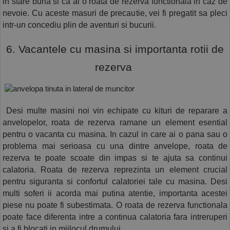
in stare buna si ca ai o roata de rezerva functionala in caz de 
nevoie. Cu aceste masuri de precautie, vei fi pregatit sa pleci 
intr-un concediu plin de aventuri si bucurii. 
 6. Vacantele cu masina si importanta rotii de 
rezerva 
 Desi multe masini noi vin echipate cu kituri de reparare a 
anvelopelor, roata de rezerva ramane un element esential 
pentru o vacanta cu masina. In cazul in care ai o pana sau o 
problema mai serioasa cu una dintre anvelope, roata de 
rezerva te poate scoate din impas si te ajuta sa continui 
calatoria. Roata de rezerva reprezinta un element crucial 
pentru siguranta si confortul calatoriei tale cu masina. Desi 
multi soferi ii acorda mai putina atentie, importanta acestei 
piese nu poate fi subestimata. O roata de rezerva functionala 
poate face diferenta intre a continua calatoria fara intreruperi 
si a fi blocati in mijlocul drumului.