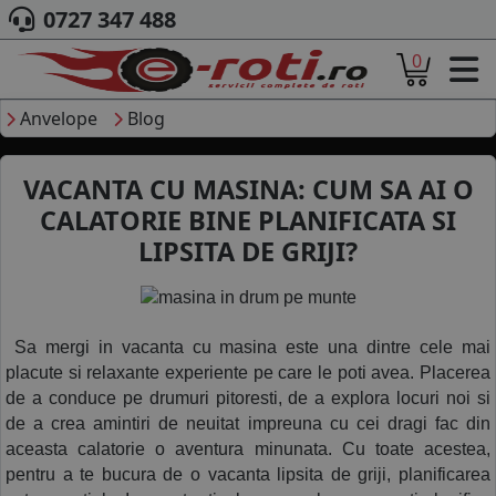
0727 347 488
0
ACASA
DESPRE NOI
Anvelope
Blog
ANVELOPE
AUTO
VACANTA CU MASINA: CUM SA AI O
CAMION
CALATORIE BINE PLANIFICATA SI
MOTO
LIPSITA DE GRIJI?
AGROINDUSTRIALE
CAUTARE DUPA
DIMENSIUNI
PRODUCATORI ANVELOPE
 Sa mergi in vacanta cu masina este una dintre cele mai 
MARCA AUTO
placute si relaxante experiente pe care le poti avea. Placerea 
BLOG
de a conduce pe drumuri pitoresti, de a explora locuri noi si 
B2B - COLABORARE COMPANII
de a crea amintiri de neuitat impreuna cu cei dragi fac din 
aceasta calatorie o aventura minunata. Cu toate acestea, 
CONT
pentru a te bucura de o vacanta lipsita de griji, planificarea 
CONTACT