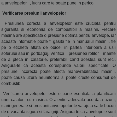
a anvelopelor
 , lucru care te poate pune in pericol. 
 Verificarea presiunii anvelopelor
 Presiunea corecta a anvelopelor este cruciala pentru 
siguranta si economia de combustibil a masinii. Fiecare 
masina are specificata o presiune optima pentru anvelope, iar 
aceasta informatie poate fi gasita fie in manualul masinii, fie 
pe o eticheta aflata de obicei in partea interioara a usii 
soferului sau in portbagaj. Verifica 
 presiunea rotilor
  inainte 
de a pleca in calatorie, preferabil cand acestea sunt reci. 
Asigura-te ca aceasta corespunde valorii specificate. O 
presiune incorecta poate afecta manevrabilitatea masinii, 
poate cauza uzura neuniforma si poate creste consumul de 
combustibil.
 Verificarea anvelopelor este o parte esentiala a planificarii 
unei calatorii cu masina. O atentie adecvata acordata uzurii, 
starii generale si presiunii anvelopelor te va ajuta sa te bucuri 
de o vacanta sigura si fara griji. Asigura-te ca anvelopele sunt 