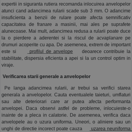
expertii in siguranta rutiera recomanda inlocuirea anvelopelor 
atunci cand adancimea rularii scade sub 3 mm. O adancime 
insuficienta a benzii de rulare poate afecta semnificativ 
capacitatea de franare a masinii, mai ales pe suprafete 
alunecoase. Mai mult, adancimea redusa a rularii poate duce 
la o pierdere a aderentei si la riscul de acvaplanare pe 
drumuri acoperite cu apa. De asemenea, extrem de important 
este si
 profilul de anvelope
  deoarece contribuie la 
stabilitate, dispersia eficienta a apei si la un control optim in 
viraje. 
 Verificarea starii generale a anvelopelor
 Pe langa adancimea rularii, ar trebui sa verifici starea 
generala a anvelopelor. Cauta eventualele taieturi, umflaturi 
sau alte deteriorari care ar putea afecta performanta 
anvelopei. Daca observi astfel de probleme, inlocuieste-o 
inainte de a pleca in calatorie. De asemenea, verifica daca 
anvelopele au o uzura uniforma. Uneori, o aliniere sau un 
unghi de directie incorect poate cauza
 uzarea neuniforma 