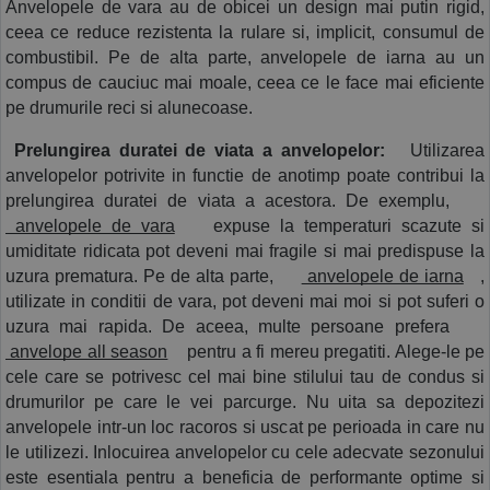
Anvelopele de vara au de obicei un design mai putin rigid, 
ceea ce reduce rezistenta la rulare si, implicit, consumul de 
combustibil. Pe de alta parte, anvelopele de iarna au un 
compus de cauciuc mai moale, ceea ce le face mai eficiente 
pe drumurile reci si alunecoase.
 Prelungirea duratei de viata a anvelopelor:
  Utilizarea 
anvelopelor potrivite in functie de anotimp poate contribui la 
prelungirea duratei de viata a acestora. De exemplu,
 anvelopele de vara
  expuse la temperaturi scazute si 
umiditate ridicata pot deveni mai fragile si mai predispuse la 
uzura prematura. Pe de alta parte,
 anvelopele de iarna
 , 
utilizate in conditii de vara, pot deveni mai moi si pot suferi o 
uzura mai rapida. De aceea, multe persoane prefera
 anvelope all season
  pentru a fi mereu pregatiti. Alege-le pe 
cele care se potrivesc cel mai bine stilului tau de condus si 
drumurilor pe care le vei parcurge. Nu uita sa depozitezi 
anvelopele intr-un loc racoros si uscat pe perioada in care nu 
le utilizezi. Inlocuirea anvelopelor cu cele adecvate sezonului 
este esentiala pentru a beneficia de performante optime si 