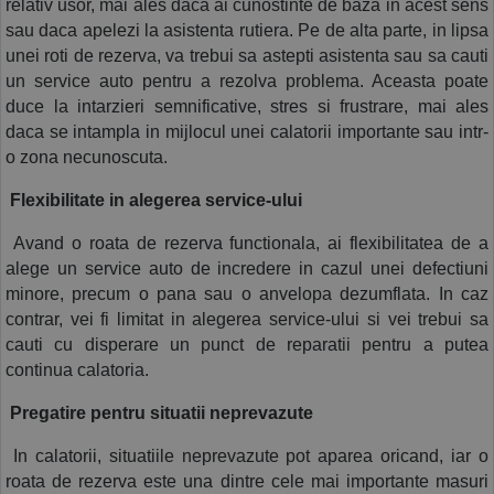
relativ usor, mai ales daca ai cunostinte de baza in acest sens 
sau daca apelezi la asistenta rutiera. Pe de alta parte, in lipsa 
unei roti de rezerva, va trebui sa astepti asistenta sau sa cauti 
un service auto pentru a rezolva problema. Aceasta poate 
duce la intarzieri semnificative, stres si frustrare, mai ales 
daca se intampla in mijlocul unei calatorii importante sau intr-
o zona necunoscuta.
 Flexibilitate in alegerea service-ului
 Avand o roata de rezerva functionala, ai flexibilitatea de a 
alege un service auto de incredere in cazul unei defectiuni 
minore, precum o pana sau o anvelopa dezumflata. In caz 
contrar, vei fi limitat in alegerea service-ului si vei trebui sa 
cauti cu disperare un punct de reparatii pentru a putea 
continua calatoria.
 Pregatire pentru situatii neprevazute
 In calatorii, situatiile neprevazute pot aparea oricand, iar o 
roata de rezerva este una dintre cele mai importante masuri 