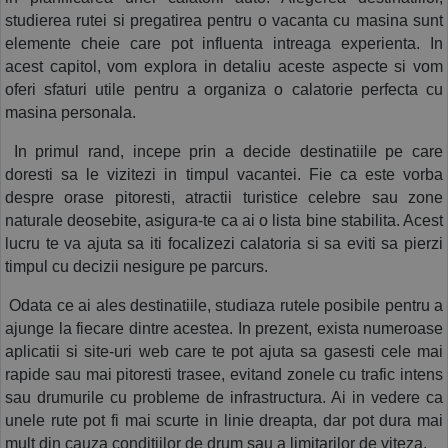
studierea rutei si pregatirea pentru o vacanta cu masina sunt 
elemente cheie care pot influenta intreaga experienta. In 
acest capitol, vom explora in detaliu aceste aspecte si vom 
oferi sfaturi utile pentru a organiza o calatorie perfecta cu 
masina personala.
 In primul rand, incepe prin a decide destinatiile pe care 
doresti sa le vizitezi in timpul vacantei. Fie ca este vorba 
despre orase pitoresti, atractii turistice celebre sau zone 
naturale deosebite, asigura-te ca ai o lista bine stabilita. Acest 
lucru te va ajuta sa iti focalizezi calatoria si sa eviti sa pierzi 
timpul cu decizii nesigure pe parcurs.
 Odata ce ai ales destinatiile, studiaza rutele posibile pentru a 
ajunge la fiecare dintre acestea. In prezent, exista numeroase 
aplicatii si site-uri web care te pot ajuta sa gasesti cele mai 
rapide sau mai pitoresti trasee, evitand zonele cu trafic intens 
sau drumurile cu probleme de infrastructura. Ai in vedere ca 
unele rute pot fi mai scurte in linie dreapta, dar pot dura mai 
mult din cauza conditiilor de drum sau a limitarilor de viteza.