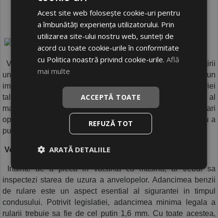
 5. Pregatirea masinii pentru vacanta: 
Acest site web folosește cookie-uri pentru
verificarea starii anvelopelor 
a îmbunătăți experiența utilizatorului. Prin
utilizarea site-ului nostru web, sunteți de
acord cu toate cookie-urile în conformitate
cu Politica noastră privind cookie-urile.
Află
 Verificarea anvelopelor este un aspect crucial al pregatirii 
mai multe
unei vacante cu masina si, in acelasi timp, poate avea un 
impact semnificativ asupra sigurantei si confortului calatoriei 
ACCEPTĂ TOATE
tale. Anvelopele reprezinta singurul punct de contact al 
masinii cu drumul, motiv pentru care asigurarea unei stari 
optime este esentiala pentru evitarea accidentelor si pentru a 
REFUZĂ TOT
putea calatori in siguranta pe distante lungi.
ARATĂ DETALIILE
 Verificarea uzurii anvelopelor
 Inainte de a pleca in vacanta cu masina, ar trebui sa 
inspectezi starea de uzura a anvelopelor. Adancimea benzii 
de rulare este un aspect esential al sigurantei in timpul 
condusului. Potrivit legislatiei, adancimea minima legala a 
rularii trebuie sa fie de cel putin 1,6 mm. Cu toate acestea, 