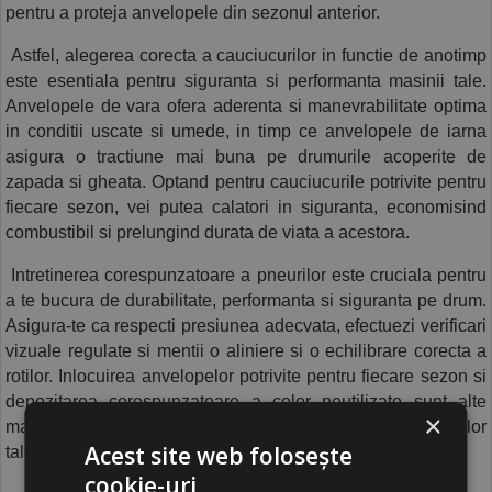
pentru a proteja anvelopele din sezonul anterior.
 Astfel, alegerea corecta a cauciucurilor in functie de anotimp 
este esentiala pentru siguranta si performanta masinii tale. 
Anvelopele de vara ofera aderenta si manevrabilitate optima 
in conditii uscate si umede, in timp ce anvelopele de iarna 
asigura o tractiune mai buna pe drumurile acoperite de 
zapada si gheata. Optand pentru cauciucurile potrivite pentru 
fiecare sezon, vei putea calatori in siguranta, economisind 
combustibil si prelungind durata de viata a acestora.
 Intretinerea corespunzatoare a pneurilor este cruciala pentru 
a te bucura de durabilitate, performanta si siguranta pe drum. 
Asigura-te ca respecti presiunea adecvata, efectuezi verificari 
vizuale regulate si mentii o aliniere si o echilibrare corecta a 
rotilor. Inlocuirea anvelopelor potrivite pentru fiecare sezon si 
depozitarea corespunzatoare a celor neutilizate sunt alte 
×
masuri importante pentru intretinerea eficienta a anvelopelor 
Acest site web folosește
tale.
cookie-uri