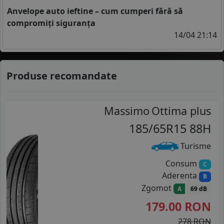
Anvelope auto ieftine – cum cumperi fără să
compromiți siguranța
14/04 21:14
Produse recomandate
Massimo
Ottima plus
185/65R15 88H
Turisme
Consum
C
Aderenta
B
Zgomot
A
69 dB
179.00
RON
278 RON