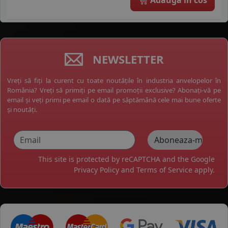
NEWSLETTER
Vreți să fiți la curent cu toate noutățile în industria anvelopelor în
România? Vreți să primiți pe email promoții exclusive? Abonați-vă pe
email și veți primi pe email o dată pe săptămână cele mai bune oferte
și noutăți.
This site is protected by reCAPTCHA and the Google
Privacy Policy
and
Terms of Service
apply.