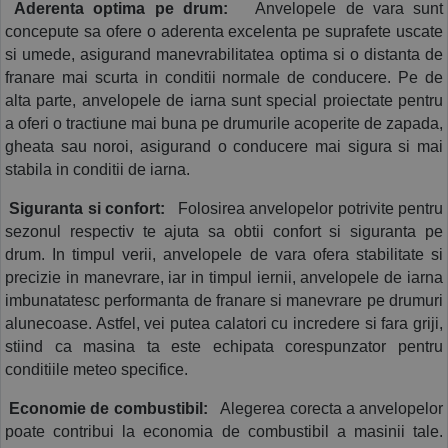
 Aderenta optima pe drum:
  Anvelopele de vara sunt 
concepute sa ofere o aderenta excelenta pe suprafete uscate 
si umede, asigurand manevrabilitatea optima si o distanta de 
franare mai scurta in conditii normale de conducere. Pe de 
alta parte, anvelopele de iarna sunt special proiectate pentru 
a oferi o tractiune mai buna pe drumurile acoperite de zapada, 
gheata sau noroi, asigurand o conducere mai sigura si mai 
stabila in conditii de iarna.
 Siguranta si confort:
  Folosirea anvelopelor potrivite pentru 
sezonul respectiv te ajuta sa obtii confort si siguranta pe 
drum. In timpul verii, anvelopele de vara ofera stabilitate si 
precizie in manevrare, iar in timpul iernii, anvelopele de iarna 
imbunatatesc performanta de franare si manevrare pe drumuri 
alunecoase. Astfel, vei putea calatori cu incredere si fara griji, 
stiind ca masina ta este echipata corespunzator pentru 
conditiile meteo specifice.
 Economie de combustibil:
  Alegerea corecta a anvelopelor 
poate contribui la economia de combustibil a masinii tale. 