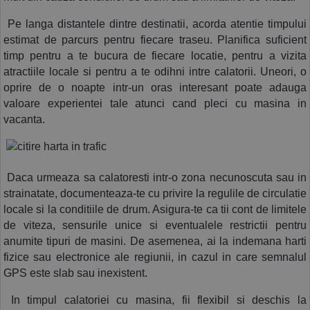
 Pe langa distantele dintre destinatii, acorda atentie timpului 
estimat de parcurs pentru fiecare traseu. Planifica suficient 
timp pentru a te bucura de fiecare locatie, pentru a vizita 
atractiile locale si pentru a te odihni intre calatorii. Uneori, o 
oprire de o noapte intr-un oras interesant poate adauga 
valoare experientei tale atunci cand pleci cu masina in 
vacanta. 
 Daca urmeaza sa calatoresti intr-o zona necunoscuta sau in 
strainatate, documenteaza-te cu privire la regulile de circulatie 
locale si la conditiile de drum. Asigura-te ca tii cont de limitele 
de viteza, sensurile unice si eventualele restrictii pentru 
anumite tipuri de masini. De asemenea, ai la indemana harti 
fizice sau electronice ale regiunii, in cazul in care semnalul 
GPS este slab sau inexistent.
 In timpul calatoriei cu masina, fii flexibil si deschis la 