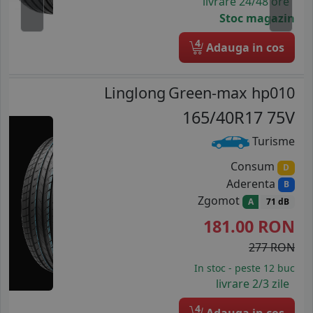
livrare 24/48 ore
Stoc magazin
4
Adauga in cos
Linglong
Green-max hp010
165/40R17 75V
Turisme
Consum
D
Aderenta
B
Zgomot
A
71 dB
181.00
RON
277 RON
In stoc - peste 12 buc
livrare 2/3 zile
4
Adauga in cos