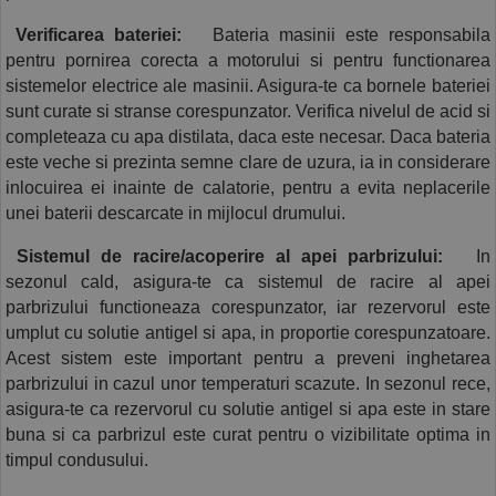
 Verificarea bateriei:
  Bateria masinii este responsabila 
pentru pornirea corecta a motorului si pentru functionarea 
sistemelor electrice ale masinii. Asigura-te ca bornele bateriei 
sunt curate si stranse corespunzator. Verifica nivelul de acid si 
completeaza cu apa distilata, daca este necesar. Daca bateria 
este veche si prezinta semne clare de uzura, ia in considerare 
inlocuirea ei inainte de calatorie, pentru a evita neplacerile 
unei baterii descarcate in mijlocul drumului.
 Sistemul de racire/acoperire al apei parbrizului:
  In 
sezonul cald, asigura-te ca sistemul de racire al apei 
parbrizului functioneaza corespunzator, iar rezervorul este 
umplut cu solutie antigel si apa, in proportie corespunzatoare. 
Acest sistem este important pentru a preveni inghetarea 
parbrizului in cazul unor temperaturi scazute. In sezonul rece, 
asigura-te ca rezervorul cu solutie antigel si apa este in stare 
buna si ca parbrizul este curat pentru o vizibilitate optima in 
timpul condusului.