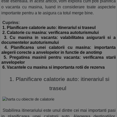
este esentiala. In acest articol, vom explora cum poti planifica 
o vacanta cu masina, luand in considerare toate aspectele 
COS (
0 PRODUSE
)
importante pentru a te asigura ca totul merge bine.
 Cuprins:
 1. Planificare calatorie auto: itinerariul si traseul
 2. Calatorie cu masina: verificarea autoturismului
 3. Cu masina in vacanta: valabilitatea asigurarii si a 
documentelor autoturismului
 4. Planificarea unei calatorii cu masina: importanta 
alegerii corecte a anvelopelor in functie de anotimp
 5. Pregatirea masinii pentru vacanta: verificarea starii 
anvelopelor
 6. Vacantele cu masina si importanta rotii de rezerva
  1. Planificare calatorie auto: itinerariul si 
traseul 
 Stabilirea itinerariului este unul dintre cei mai importanti pasi 
in planificarea unei calatorii auto. Alegerea destinatiilor, 