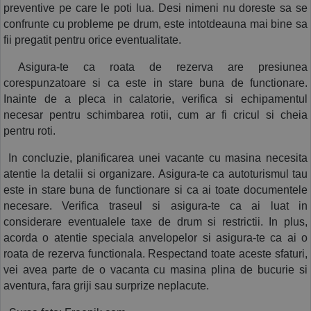
preventive pe care le poti lua. Desi nimeni nu doreste sa se 
confrunte cu probleme pe drum, este intotdeauna mai bine sa 
fii pregatit pentru orice eventualitate.
 Asigura-te ca roata de rezerva are presiunea 
corespunzatoare si ca este in stare buna de functionare. 
Inainte de a pleca in calatorie, verifica si echipamentul 
necesar pentru schimbarea rotii, cum ar fi cricul si cheia 
pentru roti.
 In concluzie, planificarea unei vacante cu masina necesita 
atentie la detalii si organizare. Asigura-te ca autoturismul tau 
este in stare buna de functionare si ca ai toate documentele 
necesare. Verifica traseul si asigura-te ca ai luat in 
considerare eventualele taxe de drum si restrictii. In plus, 
acorda o atentie speciala anvelopelor si asigura-te ca ai o 
roata de rezerva functionala. Respectand toate aceste sfaturi, 
vei avea parte de o vacanta cu masina plina de bucurie si 
aventura, fara griji sau surprize neplacute.