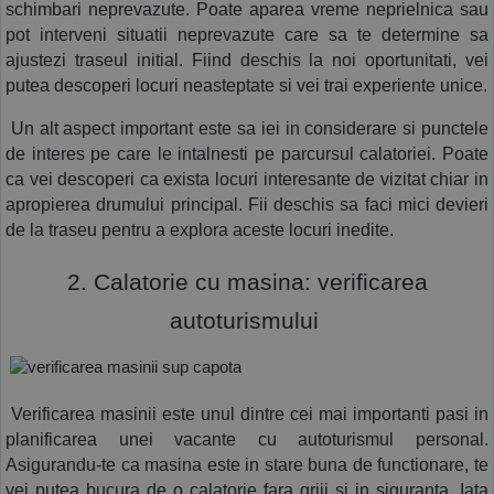
schimbari neprevazute. Poate aparea vreme neprielnica sau 
pot interveni situatii neprevazute care sa te determine sa 
ajustezi traseul initial. Fiind deschis la noi oportunitati, vei 
putea descoperi locuri neasteptate si vei trai experiente unice.
 Un alt aspect important este sa iei in considerare si punctele 
de interes pe care le intalnesti pe parcursul calatoriei. Poate 
ca vei descoperi ca exista locuri interesante de vizitat chiar in 
apropierea drumului principal. Fii deschis sa faci mici devieri 
de la traseu pentru a explora aceste locuri inedite.
 2. Calatorie cu masina: verificarea 
autoturismului 
 Verificarea masinii este unul dintre cei mai importanti pasi in 
planificarea unei vacante cu autoturismul personal. 
Asigurandu-te ca masina este in stare buna de functionare, te 
vei putea bucura de o calatorie fara griji si in siguranta. Iata 