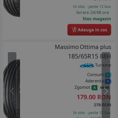
In stoc - peste 12 buc
livrare 24/48 ore
Stoc magazin
4
Adauga in cos
Massimo
Ottima plus
185/65R15 88H
Turisme
Consum
C
Aderenta
B
Zgomot
A
69 dB
Previous
Next
179.00
RON
278 RON
In stoc - peste 12 buc