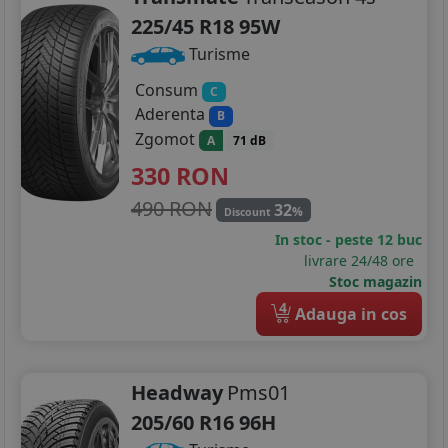
225/45 R18 95W
Turisme
Consum
C
Aderenta
B
Zgomot
A
71 dB
330
RON
490 RON
32
%
Discount
In stoc - peste 12 buc
livrare 24/48 ore
Stoc magazin
4
Adauga in cos
Headway
Pms01
205/60 R16 96H