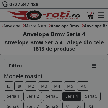
0727 347 488
0
ACASA
DESPRE NOI
Anvelope
Marca Auto
Anvelope Bmw
Anvelope Bm
ANVELOPE
Anvelope Bmw Seria 4
AUTO
Anvelope Bmw Seria 4 - Alege din cele
CAMION
1813
de produse
MOTO
AGROINDUSTRIALE
CAUTARE DUPA
Filtru
DIMENSIUNI
PRODUCATORI ANVELOPE
Modele masini
MARCA AUTO
BLOG
I3
I8
M2
M3
M4
M5
M6
B2B - COLABORARE COMPANII
Seria 1
Seria 2
Seria 3
Seria 4
Seria 5
CONT
Seria 6
Seria 7
Seria 8
X1
X2
X3
CONTACT