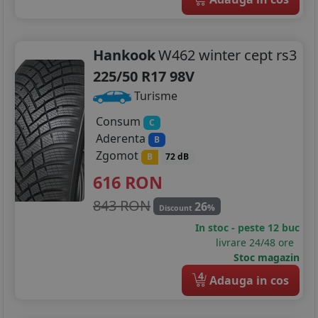
Hankook
W462 winter cept rs3
225/50 R17 98V
Turisme
Consum
C
Aderenta
B
Zgomot
B
72 dB
616
RON
843 RON
26
%
Discount
In stoc - peste 12 buc
livrare 24/48 ore
Stoc magazin
4
Adauga in cos