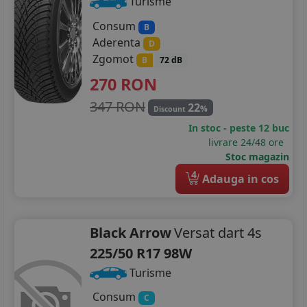
Turisme
Consum
B
Aderenta
D
Zgomot
B
72 dB
270
RON
347 RON
22
%
Discount
In stoc - peste 12 buc
livrare 24/48 ore
Stoc magazin
4
Adauga in cos
Black Arrow
Versat dart 4s
225/50 R17 98W
Turisme
Consum
C