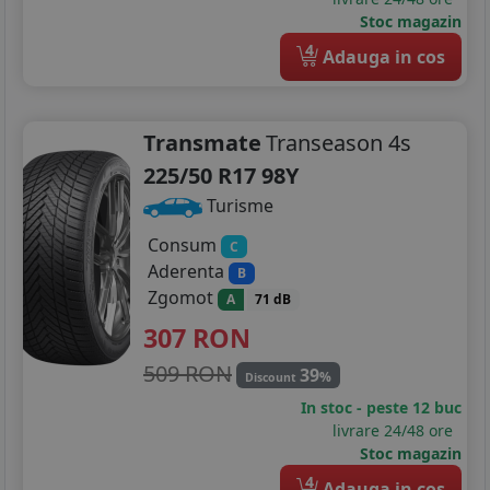
Stoc magazin
4
Adauga in cos
Transmate
Transeason 4s
225/50 R17 98Y
Turisme
Consum
C
Aderenta
B
Zgomot
A
71 dB
307
RON
509 RON
39
%
Discount
In stoc - peste 12 buc
livrare 24/48 ore
Stoc magazin
4
Adauga in cos