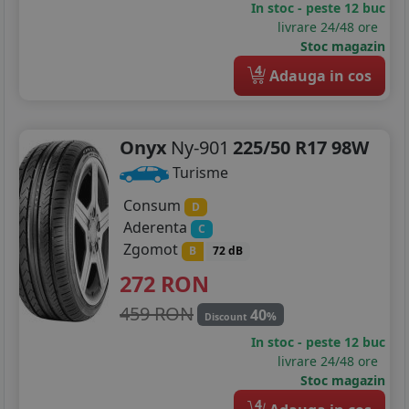
In stoc - peste 12 buc
livrare 24/48 ore
Stoc magazin
4
Adauga in cos
Onyx
Ny-901
225/50 R17 98W
Turisme
Consum
D
Aderenta
C
Zgomot
B
72 dB
272
RON
459 RON
40
%
Discount
In stoc - peste 12 buc
livrare 24/48 ore
Stoc magazin
4