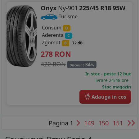
Onyx
Ny-901
225/45 R18 95W
Turisme
Consum
D
Aderenta
C
Zgomot
B
72 dB
278
RON
422 RON
34
%
Discount
In stoc - peste 12 buc
livrare 24/48 ore
Stoc magazin
4
Adauga in cos
Pagina 1
149
150
151