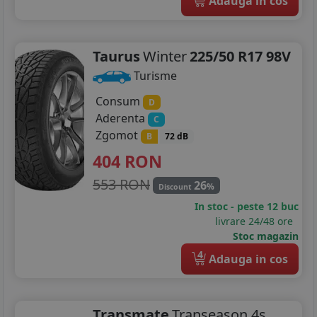
Adauga in cos
Taurus
Winter
225/50 R17 98V
Turisme
Consum
D
Aderenta
C
Zgomot
B
72 dB
404
RON
553 RON
26
%
Discount
In stoc - peste 12 buc
livrare 24/48 ore
Stoc magazin
4
Adauga in cos
Transmate
Transeason 4s