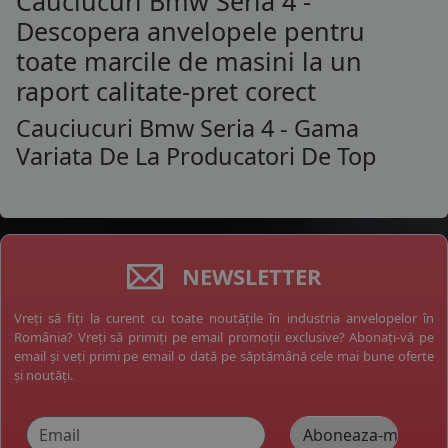
Cauciucuri Bmw Seria 4 -
Descopera anvelopele pentru
toate marcile de masini la un
raport calitate-pret corect
Cauciucuri Bmw Seria 4 - Gama
Variata De La Producatori De Top
NEWSLETTER
Vreți să fiți la curent cu toate noutățile în industria anvelopelor în
România? Vreți să primiți pe email promoții exclusive? Abonați-vă pe
email și veți primi pe email o dată pe săptămână cele mai bune oferte
și noutăți.