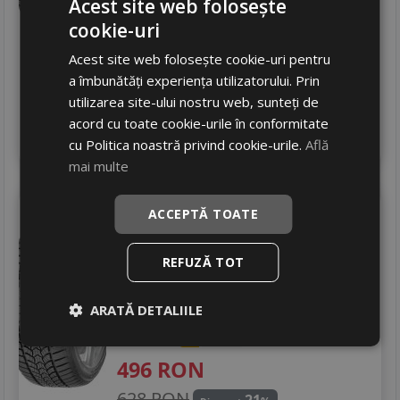
Acest site web folosește
518
RON
cookie-uri
709 RON
26
%
Discount
Acest site web folosește cookie-uri pentru
In stoc - peste 12 buc
a îmbunătăți experiența utilizatorului. Prin
livrare 24/48 ore
utilizarea site-ului nostru web, sunteți de
Stoc magazin
acord cu toate cookie-urile în conformitate
4
Adauga in cos
cu Politica noastră privind cookie-urile.
Află
mai multe
Debica
Frigo hp 2
ACCEPTĂ TOATE
225/55 R16 95H
Turisme
REFUZĂ TOT
Consum
C
ARATĂ DETALIILE
Aderenta
C
Zgomot
B
72 dB
496
RON
628 RON
21