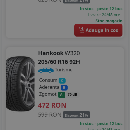
%
Discount
In stoc - peste 12 buc
livrare 24/48 ore
Stoc magazin
4
Adauga in cos
Hankook
W320
205/60 R16 92H
Turisme
Consum
C
Aderenta
B
Zgomot
A
70 dB
472
RON
599 RON
21
%
Discount
In stoc - peste 12 buc
livrare 24/48 ore