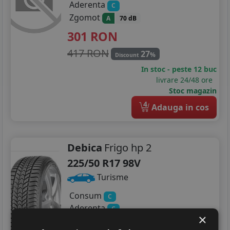
Aderenta
C
Zgomot
A
70 dB
301
RON
417 RON
27
%
Discount
In stoc - peste 12 buc
livrare 24/48 ore
Stoc magazin
4
Adauga in cos
Debica
Frigo hp 2
225/50 R17 98V
Turisme
Consum
C
Aderenta
C
×
Zgomot
B
72 dB