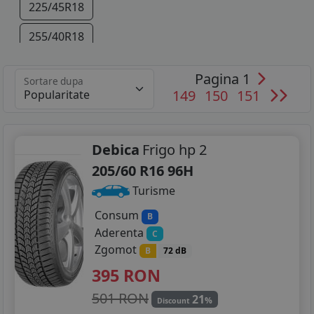
225/45R18
255/40R18
225/40R19
Pagina 1
Sortare dupa
149
150
151
255/35R19
225/35R20
Debica
Frigo hp 2
255/30R20
205/60 R16 96H
Turisme
Consum
B
Aderenta
C
Zgomot
B
72 dB
395
RON
501 RON
21
%
Discount