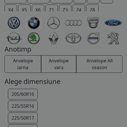
COS (
0 PRODUSE
)
X4
X5
X6
Z1
Z3
Z4
Z8
Anotimp
Anvelope
Anvelope
Anvelope All
iarna
vara
season
Alege dimensiune
205/60R16
225/55R16
225/50R17