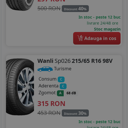
500 RON
40
%
Discount
In stoc - peste 12 buc
livrare 24/48 ore
Stoc magazin
4
Adauga in cos
Wanli
Sp026
215/65 R16 98V
Turisme
Consum
C
Aderenta
C
Zgomot
A
68 dB
315
RON
453 RON
30
%
Discount
In stoc - peste 12 buc
livrare 24/48 ore