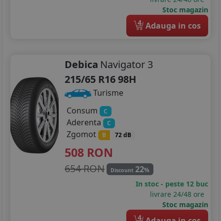
Stoc magazin
4
Adauga in cos
Debica
Navigator 3
215/65 R16 98H
Turisme
Consum
C
Aderenta
C
Zgomot
B
72 dB
508
RON
654 RON
22
%
Discount
In stoc - peste 12 buc
livrare 24/48 ore
Stoc magazin
4
Adauga in cos