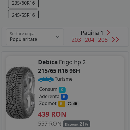
235/60R16
245/55R16
225/60R17
Pagina 1
Sortare dupa
203
204
205
235/55R17
245/55R17
Debica
Frigo hp 2
235/50R18
215/65 R16 98H
245/50R18
Turisme
255/45R18
Consum
C
Aderenta
B
245/45R19
Zgomot
B
72 dB
439
RON
275/40R19
557 RON
21
245/40R20
%
Discount