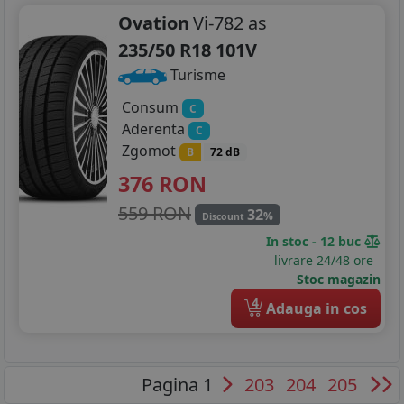
Ovation
Vi-782 as
235/50 R18 101V
Turisme
Consum
C
Aderenta
C
Zgomot
B
72 dB
376
RON
559 RON
32
%
Discount
In stoc - 12 buc
livrare 24/48 ore
Stoc magazin
4
Adauga in cos
Pagina 1
203
204
205