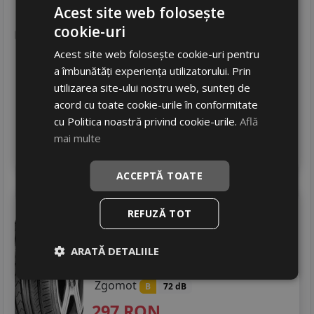
Acest site web folosește
Aderenta
D
Zgomot
cookie-uri
B
72 dB
373
RON
Acest site web folosește cookie-uri pentru
a îmbunătăți experiența utilizatorului. Prin
446 RON
16
%
Discount
utilizarea site-ului nostru web, sunteți de
In stoc - peste 12 buc
acord cu toate cookie-urile în conformitate
livrare 24/48 ore
cu Politica noastră privind cookie-urile.
Află
Stoc magazin
mai multe
4
Adauga in cos
ACCEPTĂ TOATE
Onyx
Ny-901
235/55 R17 103W
REFUZĂ TOT
Turisme
Consum
ARATĂ DETALIILE
D
Aderenta
C
Zgomot
B
72 dB
297
RON