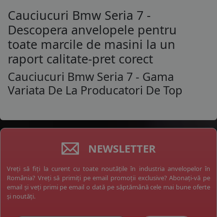
Cauciucuri Bmw Seria 7 -
Descopera anvelopele pentru
toate marcile de masini la un
raport calitate-pret corect
Cauciucuri Bmw Seria 7 - Gama
Variata De La Producatori De Top
NEWSLETTER
Vreți să fiți la curent cu toate noutățile în industria anvelopelor în
România? Vreți să primiți pe email promoții exclusive? Abonați-vă pe
email și veți primi pe email o dată pe săptămână cele mai bune oferte
și noutăți.