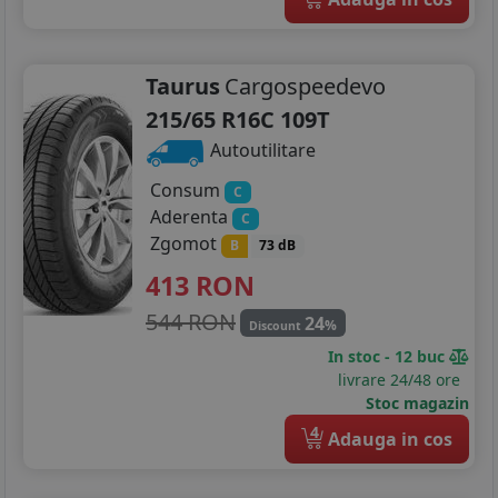
Taurus
Cargospeedevo
215/65 R16C 109T
Autoutilitare
Consum
C
Aderenta
C
Zgomot
B
73 dB
413
RON
544 RON
24
%
Discount
In stoc - 12 buc
livrare 24/48 ore
Stoc magazin
4
Adauga in cos