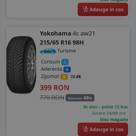
4
Adauga in cos
Yokohama
4s aw21
215/65 R16 98H
Turisme
Consum
C
Aderenta
B
Zgomot
B
72 dB
399
RON
770 RON
48
%
Discount
In stoc - peste 12 buc
livrare 24/48 ore
Stoc magazin
4
Adauga in cos