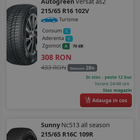
Autogreen
Versat as2
215/65 R16 102V
Turisme
Consum
C
Aderenta
C
Zgomot
A
70 dB
308
RON
433 RON
28
%
Discount
In stoc - peste 12 buc
livrare 24/48 ore
Stoc magazin
4
Adauga in cos
Sunny
Nc513 all season
215/65 R16C 109R