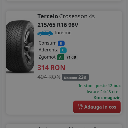
Tercelo
Croseason 4s
215/65 R16 98V
Turisme
Consum
B
Aderenta
C
Zgomot
A
71 dB
314
RON
404 RON
22
%
Discount
In stoc - peste 12 buc
livrare 24/48 ore
Stoc magazin
4
Adauga in cos