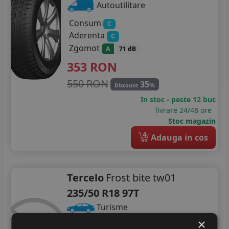
Autoutilitare
Consum
C
Aderenta
C
Zgomot
A
71 dB
353
RON
550 RON
35
%
Discount
In stoc - peste 12 buc
livrare 24/48 ore
Stoc magazin
4
Adauga in cos
Tercelo
Frost bite tw01
235/50 R18 97T
Turisme
×
Consum
D