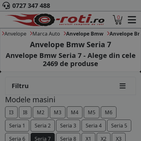
0727 347 488
0
ACASA
DESPRE NOI
Anvelope
Marca Auto
Anvelope Bmw
Anvelope Bm
ANVELOPE
Anvelope Bmw Seria 7
AUTO
Anvelope Bmw Seria 7 - Alege din cele
CAMION
2469
de produse
MOTO
AGROINDUSTRIALE
CAUTARE DUPA
Filtru
DIMENSIUNI
PRODUCATORI ANVELOPE
Modele masini
MARCA AUTO
BLOG
I3
I8
M2
M3
M4
M5
M6
B2B - COLABORARE COMPANII
Seria 1
Seria 2
Seria 3
Seria 4
Seria 5
CONT
Seria 6
Seria 7
Seria 8
X1
X2
X3
CONTACT