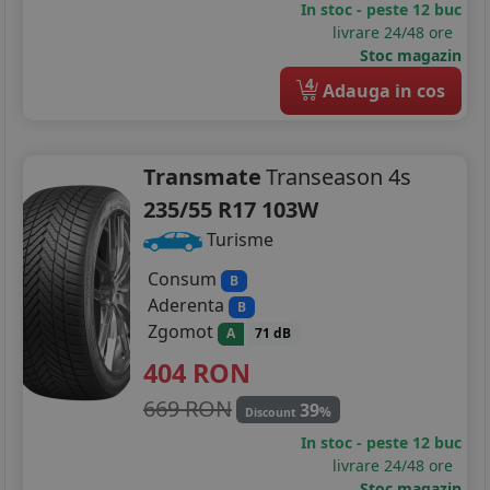
In stoc - peste 12 buc
275/30R20
livrare 24/48 ore
Stoc magazin
275/35R20
4
Adauga in cos
245/35R21
275/30R21
Transmate
Transeason 4s
235/55 R17 103W
285/30R21
Turisme
Consum
B
Aderenta
B
Zgomot
A
71 dB
404
RON
669 RON
39
%
Discount
In stoc - peste 12 buc
livrare 24/48 ore
Stoc magazin