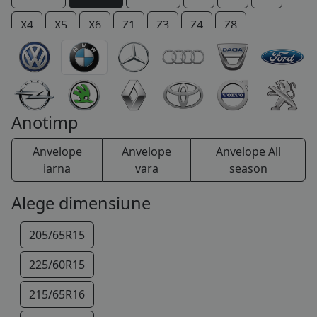
COS (
0 PRODUSE
)
X4
X5
X6
Z1
Z3
Z4
Z8
Anotimp
Anvelope
Anvelope
Anvelope All
iarna
vara
season
Alege dimensiune
205/65R15
225/60R15
215/65R16