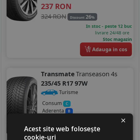
237
RON
324 RON
26
%
Discount
In stoc - peste 12 buc
livrare 24/48 ore
Stoc magazin
4
Adauga in cos
Transmate
Transeason 4s
235/45 R17 97W
Turisme
Consum
C
Aderenta
B
Zgomot
×
A
71 dB
Acest site web folosește
303
RON
cookie-uri