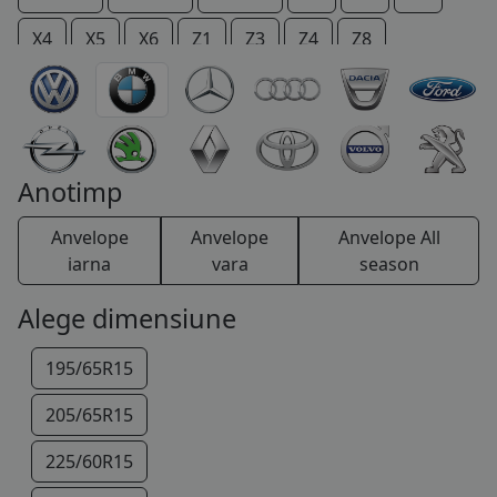
COS (
0 PRODUSE
)
X4
X5
X6
Z1
Z3
Z4
Z8
Anotimp
Anvelope
Anvelope
Anvelope All
iarna
vara
season
Alege dimensiune
195/65R15
205/65R15
225/60R15