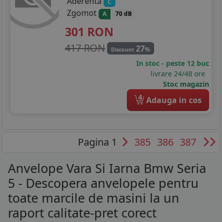
Aderenta
C
Zgomot
A
70 dB
301
RON
417 RON
27
%
Discount
In stoc - peste 12 buc
livrare 24/48 ore
Stoc magazin
4
Adauga in cos
Pagina 1
385
386
387
Anvelope Vara Si Iarna Bmw Seria
5 - Descopera anvelopele pentru
toate marcile de masini la un
raport calitate-pret corect