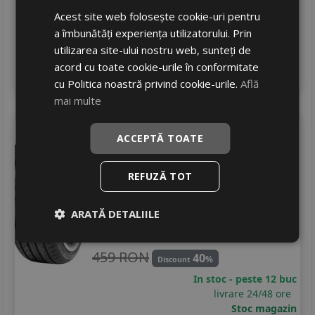
501 RON
39
%
Discount
Acest site web folosește cookie-uri pentru
In stoc - peste 12 buc
a îmbunătăți experiența utilizatorului. Prin
livrare 24/48 ore
utilizarea site-ului nostru web, sunteți de
Stoc magazin
acord cu toate cookie-urile în conformitate
4
Adauga in cos
cu Politica noastră privind cookie-urile.
Află
mai multe
Onyx
Ny-901
225/50 R17 98W
ACCEPTĂ TOATE
Turisme
Consum
REFUZĂ TOT
D
Aderenta
C
Zgomot
B
72 dB
ARATĂ DETALIILE
272
RON
459 RON
40
%
Discount
In stoc - peste 12 buc
livrare 24/48 ore
Stoc magazin