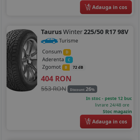
4
Adauga in cos
Taurus
Winter
225/50 R17 98V
Turisme
Consum
D
Aderenta
C
Zgomot
B
72 dB
404
RON
553 RON
26
%
Discount
In stoc - peste 12 buc
livrare 24/48 ore
Stoc magazin
4
Adauga in cos