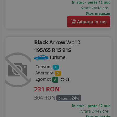
In stoc - peste 12 buc
265/35R18
livrare 24/48 ore
Stoc magazin
275/35R18
4
Adauga in cos
275/40R18
245/35R19
Black Arrow
Wp10
195/65 R15 91S
245/40R19
Turisme
245/45R19
Consum
C
275/30R19
Aderenta
D
Zgomot
A
70 dB
275/35R19
231
RON
275/40R19
304 RON
24
%
Discount
245/35R20
In stoc - peste 12 buc
livrare 24/48 ore
245/40R20
Stoc magazin