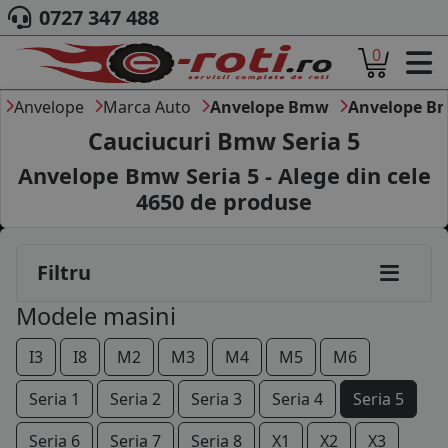
0727 347 488
0
ACASA
DESPRE NOI
Anvelope
Marca Auto
Anvelope Bmw
Anvelope Bm
ANVELOPE
Cauciucuri Bmw Seria 5
AUTO
Anvelope Bmw Seria 5 - Alege din cele
CAMION
4650
de produse
MOTO
AGROINDUSTRIALE
CAUTARE DUPA
Filtru
DIMENSIUNI
PRODUCATORI ANVELOPE
Modele masini
MARCA AUTO
BLOG
I3
I8
M2
M3
M4
M5
M6
B2B - COLABORARE COMPANII
Seria 1
Seria 2
Seria 3
Seria 4
Seria 5
CONT
Seria 6
Seria 7
Seria 8
X1
X2
X3
CONTACT