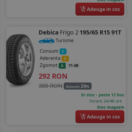
4
Adauga in cos
275/30R20
275/35R20
Debica
Frigo 2
195/65 R15 91T
245/35R21
Turisme
275/30R21
Consum
C
Aderenta
D
Zgomot
A
71 dB
292
RON
385 RON
24
%
Discount
In stoc - peste 12 buc
livrare 24/48 ore
Stoc magazin
4
Adauga in cos