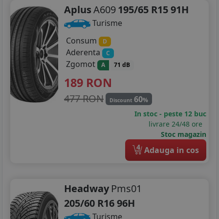
Aplus
A609
195/65 R15 91H
Turisme
Consum
D
Aderenta
C
Zgomot
A
71 dB
189
RON
477 RON
60
%
Discount
In stoc - peste 12 buc
livrare 24/48 ore
Stoc magazin
4
Adauga in cos
Headway
Pms01
205/60 R16 96H
Turisme