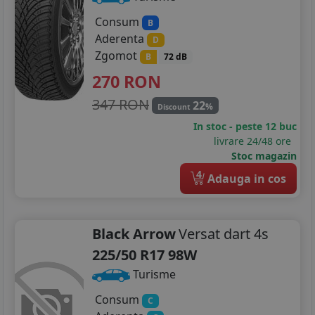
Consum
B
Aderenta
D
Zgomot
B
72 dB
270
RON
347 RON
22
%
Discount
In stoc - peste 12 buc
livrare 24/48 ore
Stoc magazin
4
Adauga in cos
Black Arrow
Versat dart 4s
225/50 R17 98W
Turisme
Consum
C