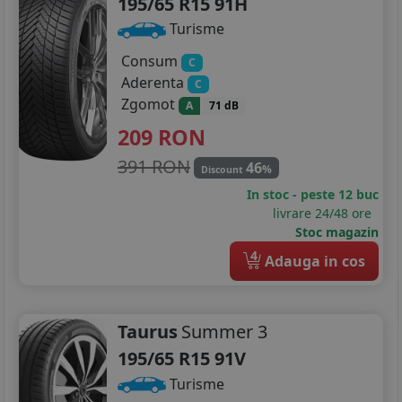
195/65 R15 91H
Turisme
Consum
C
Aderenta
C
Zgomot
A
71 dB
209
RON
391 RON
46
%
Discount
In stoc - peste 12 buc
livrare 24/48 ore
Stoc magazin
4
Adauga in cos
Taurus
Summer 3
195/65 R15 91V
Turisme