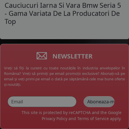
Cauciucuri Iarna Si Vara Bmw Seria 5
- Gama Variata De La Producatori De
Top
NEWSLETTER
Vreți să fiți la curent cu toate noutățile în industria anvelopelor în
România? Vreți să primiți pe email promoții exclusive? Abonați-vă pe
email și veți primi pe email o dată pe săptămână cele mai bune oferte
și noutăți.
This site is protected by reCAPTCHA and the Google
Privacy Policy
and
Terms of Service
apply.