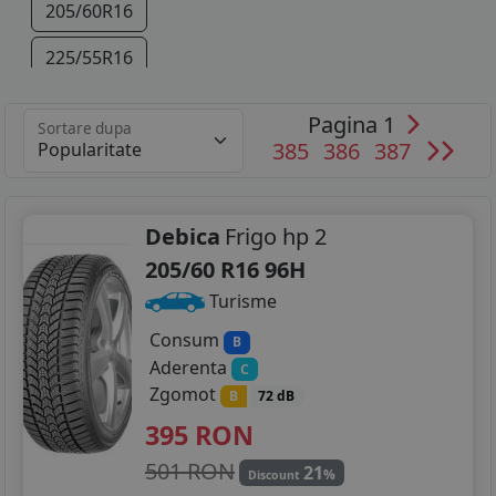
205/60R16
225/55R16
225/50R17
Pagina 1
Sortare dupa
385
386
387
225/55R17
235/45R17
Debica
Frigo hp 2
245/45R17
205/60 R16 96H
255/40R17
Turisme
235/40R18
Consum
B
Aderenta
C
245/40R18
Zgomot
B
72 dB
395
RON
245/45R18
501 RON
21
245/50R18
%
Discount