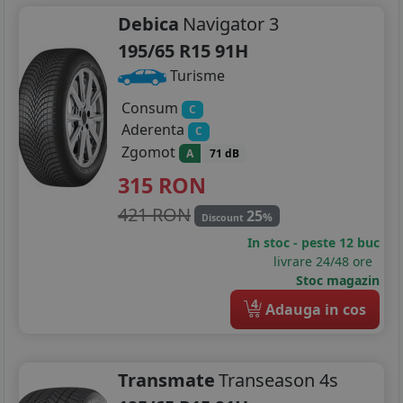
Debica
Navigator 3
195/65 R15 91H
Turisme
Consum
C
Aderenta
C
Zgomot
A
71 dB
315
RON
421 RON
25
%
Discount
In stoc - peste 12 buc
livrare 24/48 ore
Stoc magazin
4
Adauga in cos
Transmate
Transeason 4s