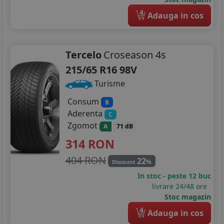
4
Adauga in cos
Tercelo
Croseason 4s
215/65 R16 98V
Turisme
Consum
B
Aderenta
C
Zgomot
A
71 dB
314
RON
404 RON
22
%
Discount
In stoc - peste 12 buc
livrare 24/48 ore
Stoc magazin
4
Adauga in cos