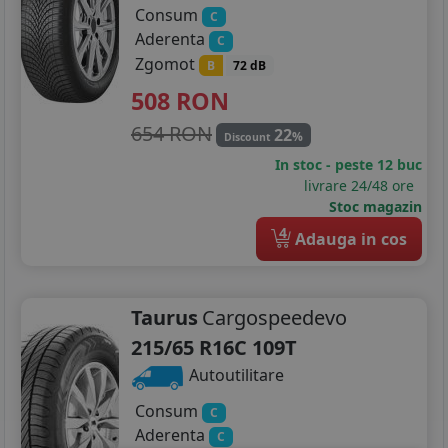
Consum
C
Aderenta
C
Zgomot
B
72 dB
508
RON
654 RON
22
%
Discount
In stoc - peste 12 buc
livrare 24/48 ore
Stoc magazin
4
Adauga in cos
Taurus
Cargospeedevo
215/65 R16C 109T
Autoutilitare
Consum
C
Aderenta
C