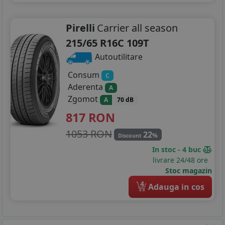
Pirelli
Carrier all season
215/65 R16C 109T
Autoutilitare
Consum
C
Aderenta
A
Zgomot
A
70 dB
817
RON
1053 RON
22
%
Discount
In stoc - 4 buc
livrare 24/48 ore
Stoc magazin
4
Adauga in cos