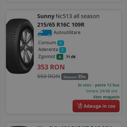
Sunny
Nc513 all season
215/65 R16C 109R
Autoutilitare
Consum
C
Aderenta
C
Zgomot
A
71 dB
353
RON
550 RON
35
%
Discount
In stoc - peste 12 buc
livrare 24/48 ore
Stoc magazin
4
Adauga in cos