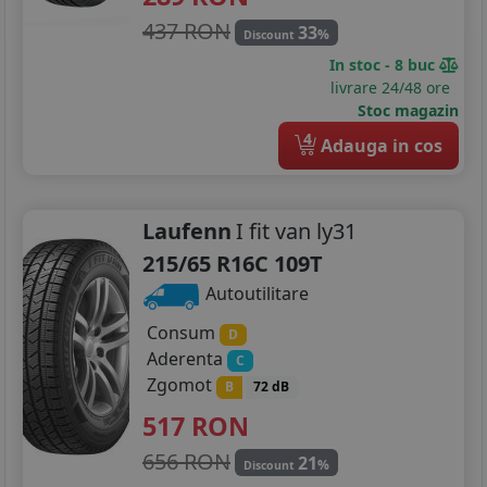
437 RON
33
%
Discount
In stoc - 8 buc
livrare 24/48 ore
Stoc magazin
4
Adauga in cos
Laufenn
I fit van ly31
215/65 R16C 109T
Autoutilitare
Consum
D
Aderenta
C
Zgomot
B
72 dB
517
RON
656 RON
21
%
Discount