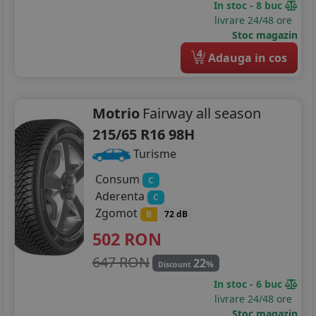
In stoc - 8 buc
livrare 24/48 ore
Stoc magazin
4
Adauga in cos
Motrio
Fairway all season
215/65 R16 98H
Turisme
Consum
C
Aderenta
C
Zgomot
B
72 dB
502
RON
647 RON
22
%
Discount
In stoc - 6 buc
livrare 24/48 ore
Stoc magazin