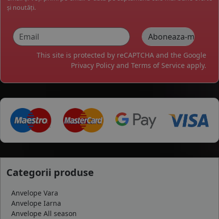
și noutăți.
This site is protected by reCAPTCHA and the Google
Privacy Policy
and
Terms of Service
apply.
Categorii produse
Anvelope Vara
Anvelope Iarna
Anvelope All season