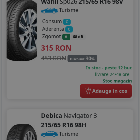
Wanli
Sp026
215/65 R16 98V
Turisme
Consum
C
Aderenta
C
Zgomot
A
68 dB
315
RON
453 RON
30
%
Discount
In stoc - peste 12 buc
livrare 24/48 ore
Stoc magazin
4
Adauga in cos
Debica
Navigator 3
215/65 R16 98H
Turisme