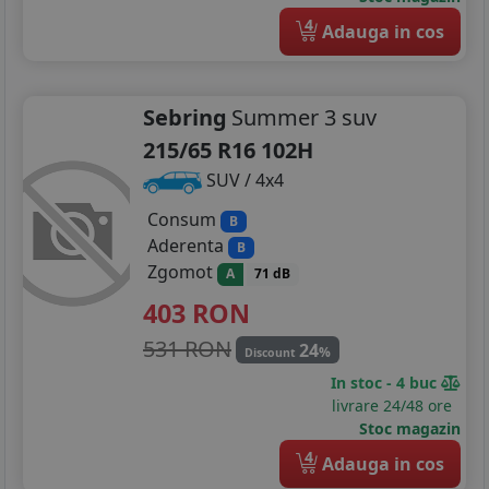
4
Adauga in cos
Sebring
Summer 3 suv
215/65 R16 102H
SUV / 4x4
Consum
B
Aderenta
B
Zgomot
A
71 dB
403
RON
531 RON
24
%
Discount
In stoc - 4 buc
livrare 24/48 ore
Stoc magazin
4
Adauga in cos