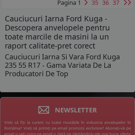
Pagina 1
35
36
37
Cauciucuri Iarna Ford Kuga -
Descopera anvelopele pentru
toate marcile de masini la un
raport calitate-pret corect
Cauciucuri Iarna Si Vara Ford Kuga
235 55 R17 - Gama Variata De La
Producatori De Top
NEWSLETTER
Vreți să fiți la curent cu toate noutățile în industria anvelopelor în
România? Vreți să primiți pe email promoții exclusive? Abonați-vă pe
email și veți primi pe email o dată pe săptămână cele mai bune oferte