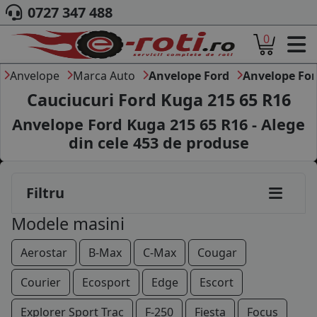
0727 347 488
0
ACASA
DESPRE NOI
Anvelope
Marca Auto
Anvelope Ford
Anvelope Fo
ANVELOPE
Cauciucuri Ford Kuga 215 65 R16
AUTO
Anvelope Ford Kuga 215 65 R16 - Alege
CAMION
din cele
453
de produse
MOTO
AGROINDUSTRIALE
CAUTARE DUPA
Filtru
DIMENSIUNI
PRODUCATORI ANVELOPE
Modele masini
MARCA AUTO
BLOG
Aerostar
B-Max
C-Max
Cougar
B2B - COLABORARE COMPANII
Courier
Ecosport
Edge
Escort
CONT
Explorer Sport Trac
F-250
Fiesta
Focus
CONTACT