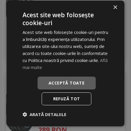
Zgomot
B
73 dB
×
413
RON
Acest site web folosește
cookie-uri
544 RON
24
%
Discount
Acest site web folosește cookie-uri pentru
In stoc - 12 buc
livrare 24/48 ore
a îmbunătăți experiența utilizatorului. Prin
Stoc magazin
utilizarea site-ului nostru web, sunteți de
4
acord cu toate cookie-urile în conformitate
Adauga in cos
cu Politica noastră privind cookie-urile.
Află
mai multe
Massimo
Aquila a1
ACCEPTĂ TOATE
215/65 R16 98H
Turisme
REFUZĂ TOT
Consum
C
Aderenta
C
ARATĂ DETALIILE
Zgomot
A
71 dB
289
RON