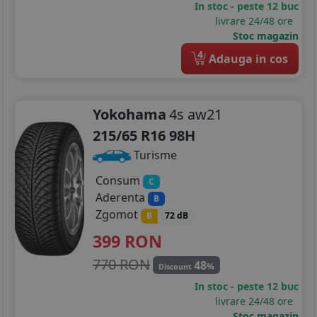
In stoc - peste 12 buc
livrare 24/48 ore
Stoc magazin
4
Adauga in cos
Yokohama
4s aw21
215/65 R16 98H
Turisme
Consum
C
Aderenta
B
Zgomot
B
72 dB
399
RON
770 RON
48
%
Discount
In stoc - peste 12 buc
livrare 24/48 ore
Stoc magazin