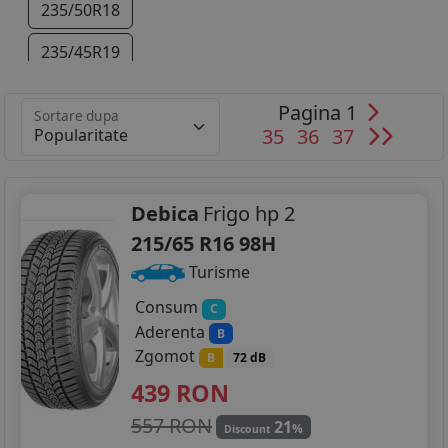
235/50R18
235/45R19
Pagina 1
Sortare dupa
35
36
37
Debica
Frigo hp 2
215/65 R16 98H
Turisme
Consum
C
Aderenta
B
Zgomot
B
72 dB
439
RON
557 RON
21
%
Discount