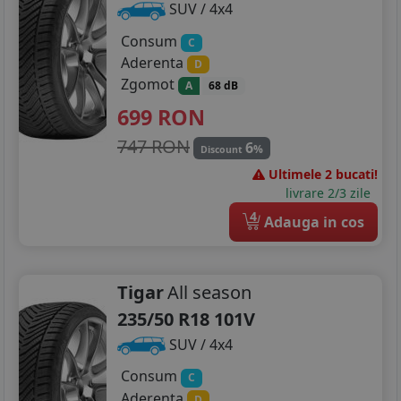
SUV / 4x4
Consum
C
Aderenta
D
Zgomot
A
68 dB
699
RON
747 RON
6
%
Discount
Ultimele 2 bucati!
livrare 2/3 zile
4
Adauga in cos
Tigar
All season
235/50 R18 101V
SUV / 4x4
Consum
C
Aderenta
D