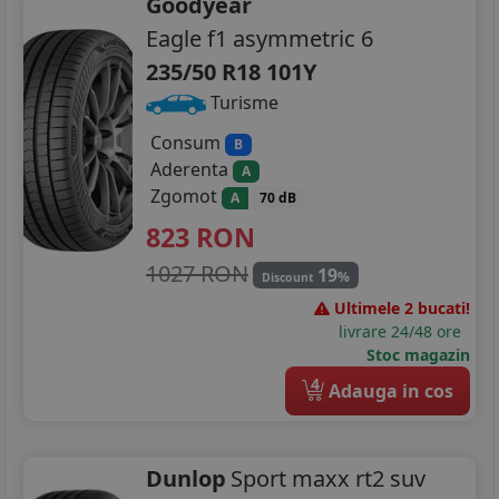
Goodyear
Eagle f1 asymmetric 6
235/50 R18 101Y
Turisme
Consum
B
Aderenta
A
Zgomot
A
70 dB
823
RON
1027 RON
19
%
Discount
Ultimele 2 bucati!
livrare 24/48 ore
Stoc magazin
4
Adauga in cos
Dunlop
Sport maxx rt2 suv