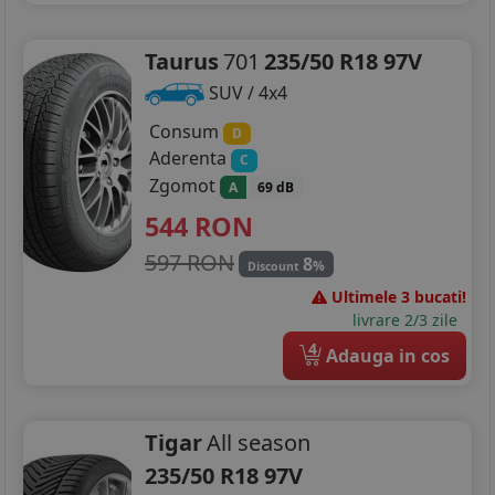
Taurus
701
235/50 R18 97V
SUV / 4x4
Consum
D
Aderenta
C
Zgomot
A
69 dB
544
RON
597 RON
8
%
Discount
Ultimele 3 bucati!
livrare 2/3 zile
4
Adauga in cos
Tigar
All season
235/50 R18 97V