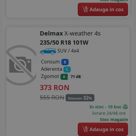
4
Adauga in cos
Delmax
X-weather 4s
235/50 R18 101W
SUV / 4x4
Consum
B
Aderenta
C
Zgomot
A
71 dB
373
RON
555 RON
32
%
Discount
In stoc - 10 buc
livrare 24/48 ore
Stoc magazin
4
Adauga in cos