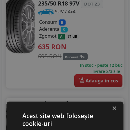
235/50 R18 97V
DOT 23
SUV / 4x4
Consum
B
Aderenta
C
Zgomot
A
71 dB
635
RON
698 RON
9
%
Discount
In stoc - peste 12 buc
livrare 2/3 zile
4
Adauga in cos
Prinx
Aquila rev
×
235/50 R18 101Y
Acest site web folosește
SUV / 4x4
cookie-uri