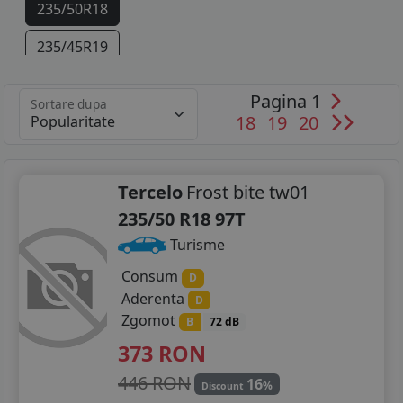
235/50R18
235/45R19
Pagina 1
Sortare dupa
18
19
20
Tercelo
Frost bite tw01
235/50 R18 97T
Turisme
Consum
D
Aderenta
D
Zgomot
B
72 dB
373
RON
446 RON
16
%
Discount