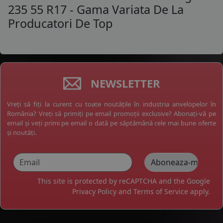
235 55 R17 - Gama Variata De La
Producatori De Top
NEWSLETTER
Vreți să fiți la curent cu toate noutățile în industria anvelopelor în
România? Vreți să primiți pe email promoții exclusive? Abonați-vă pe
email și veți primi pe email o dată pe săptămână cele mai bune oferte
și noutăți.
This site is protected by reCAPTCHA and the Google
Privacy Policy
and
Terms of Service
apply.