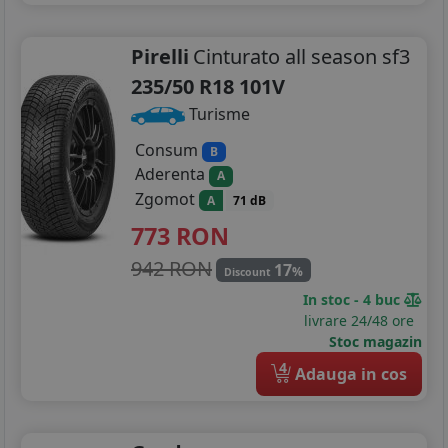
Pirelli
Cinturato all season sf3
235/50 R18 101V
Turisme
Consum
B
Aderenta
A
Zgomot
A
71 dB
773
RON
942 RON
17
%
Discount
In stoc - 4 buc
livrare 24/48 ore
Stoc magazin
4
Adauga in cos