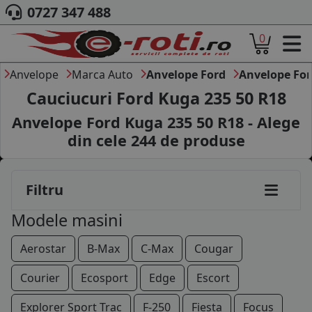
0727 347 488
0
ACASA
DESPRE NOI
Anvelope
Marca Auto
Anvelope Ford
Anvelope Fo
ANVELOPE
Cauciucuri Ford Kuga 235 50 R18
AUTO
Anvelope Ford Kuga 235 50 R18 - Alege
CAMION
din cele
244
de produse
MOTO
AGROINDUSTRIALE
CAUTARE DUPA
Filtru
DIMENSIUNI
PRODUCATORI ANVELOPE
Modele masini
MARCA AUTO
BLOG
Aerostar
B-Max
C-Max
Cougar
B2B - COLABORARE COMPANII
Courier
Ecosport
Edge
Escort
CONT
Explorer Sport Trac
F-250
Fiesta
Focus
CONTACT