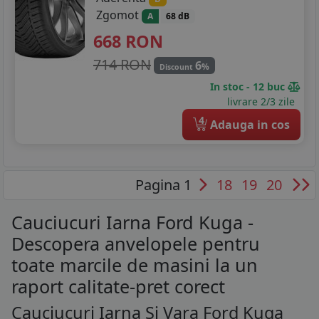
Zgomot
A
68 dB
668
RON
714 RON
6
%
Discount
In stoc - 12 buc
livrare 2/3 zile
4
Adauga in cos
Pagina 1
18
19
20
Cauciucuri Iarna Ford Kuga -
Descopera anvelopele pentru
toate marcile de masini la un
raport calitate-pret corect
Cauciucuri Iarna Si Vara Ford Kuga