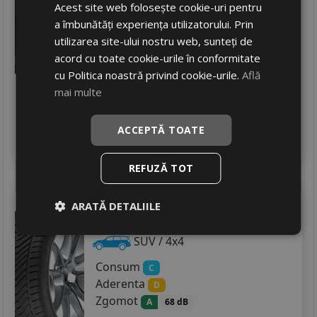
Consum
C
Acest site web folosește cookie-uri pentru
Aderenta
B
a îmbunătăți experiența utilizatorului. Prin
Zgomot
B
72 dB
utilizarea site-ului nostru web, sunteți de
acord cu toate cookie-urile în conformitate
410
RON
cu Politica noastră privind cookie-urile.
Află
450 RON
8
%
Discount
mai multe
In stoc - 8 buc
livrare 2/3 zile
ACCEPTĂ TOATE
4
Adauga in cos
REFUZĂ TOT
Taurus
All season suv
ARATĂ DETALIILE
235/50 R18 101V
SUV / 4x4
Consum
C
Aderenta
D
Zgomot
A
68 dB