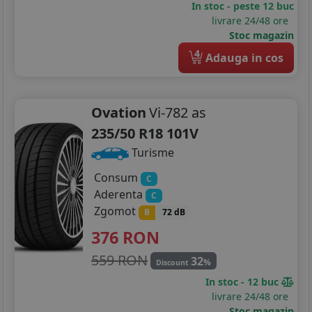
In stoc - peste 12 buc
livrare 24/48 ore
Stoc magazin
4
Adauga in cos
Ovation
Vi-782 as
235/50 R18 101V
Turisme
Consum
C
Aderenta
C
Zgomot
B
72 dB
376
RON
559 RON
32
%
Discount
In stoc - 12 buc
livrare 24/48 ore
Stoc magazin