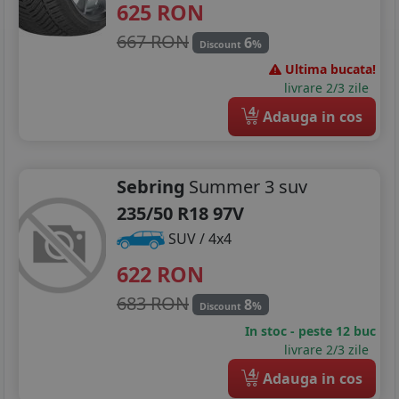
625
RON
667 RON
6
%
Discount
Ultima bucata!
livrare 2/3 zile
4
Adauga in cos
Sebring
Summer 3 suv
235/50 R18 97V
SUV / 4x4
622
RON
683 RON
8
%
Discount
In stoc - peste 12 buc
livrare 2/3 zile
4
Adauga in cos