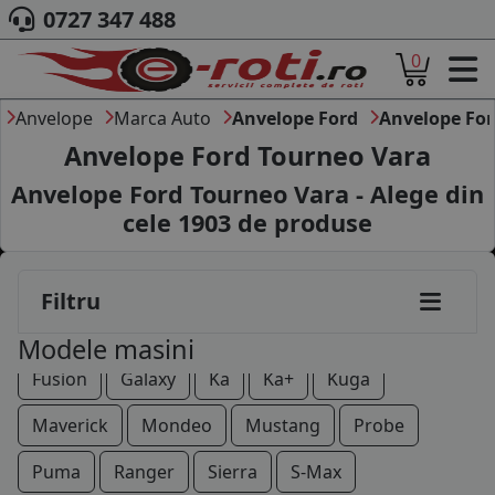
0727 347 488
0
ACASA
DESPRE NOI
Anvelope
Marca Auto
Anvelope Ford
Anvelope Fo
ANVELOPE
Anvelope Ford Tourneo Vara
AUTO
Anvelope Ford Tourneo Vara - Alege din
CAMION
cele
1903
de produse
MOTO
Aerostar
B-Max
C-Max
Cougar
AGROINDUSTRIALE
CAUTARE DUPA
Courier
Ecosport
Edge
Escort
Filtru
DIMENSIUNI
PRODUCATORI ANVELOPE
Explorer Sport Trac
F-250
Fiesta
Focus
Modele masini
MARCA AUTO
Fusion
Galaxy
Ka
Ka+
Kuga
BLOG
B2B - COLABORARE COMPANII
Maverick
Mondeo
Mustang
Probe
CONT
Puma
Ranger
Sierra
S-Max
CONTACT