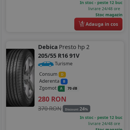
In stoc - peste 12 buc
livrare 24/48 ore
Stoc magazin
4
Adauga in cos
Debica
Presto hp 2
205/55 R16 91V
Turisme
Consum
D
Aderenta
B
Zgomot
A
70 dB
280
RON
370 RON
24
%
Discount
In stoc - peste 12 buc
livrare 24/48 ore
Stoc magazin