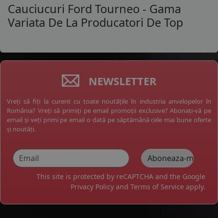
Cauciucuri Ford Tourneo - Gama
Variata De La Producatori De Top
NEWSLETTER
Vreți să fiți la curent cu toate noutățile în industria anvelopelor în
România? Vreți să primiți pe email promoții exclusive? Abonați-vă pe
email și veți primi pe email o dată pe săptămână cele mai bune oferte
și noutăți.
This site is protected by reCAPTCHA and the Google
Privacy Policy
and
Terms of Service
apply.