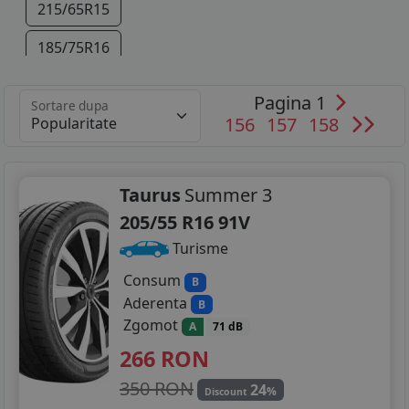
215/65R15
185/75R16
195/55R16
Pagina 1
Sortare dupa
156
157
158
205/55R16
205/60R16
Taurus
Summer 3
215/55R16
205/55 R16 91V
215/65R16
Turisme
205/55R17
Consum
B
Aderenta
B
215/50R17
Zgomot
A
71 dB
266
RON
235/55R17
350 RON
24
235/50R18
%
Discount