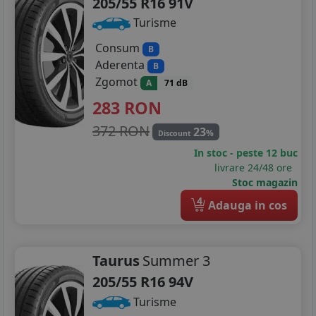
205/55 R16 91V
Turisme
Consum
B
Aderenta
B
Zgomot
A
71 dB
283
RON
372 RON
23
%
Discount
In stoc - peste 12 buc
livrare 24/48 ore
Stoc magazin
4
Adauga in cos
Taurus
Summer 3
205/55 R16 94V
Turisme