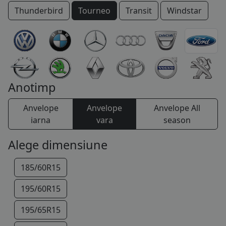
Thunderbird
Tourneo
Transit
Windstar
COS (
0 PRODUSE
)
Anotimp
Anvelope
Anvelope
Anvelope All
iarna
vara
season
Alege dimensiune
185/60R15
195/60R15
195/65R15