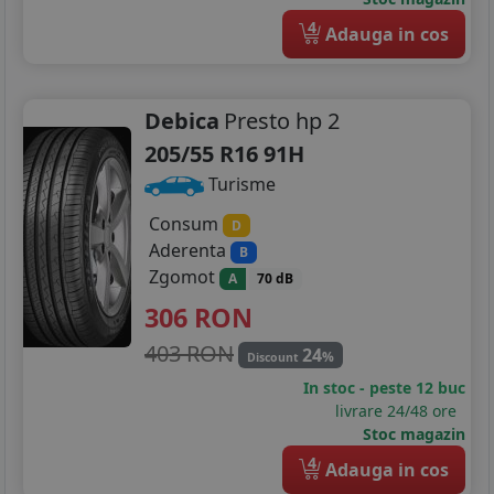
4
Adauga in cos
Debica
Presto hp 2
205/55 R16 91H
Turisme
Consum
D
Aderenta
B
Zgomot
A
70 dB
306
RON
403 RON
24
%
Discount
In stoc - peste 12 buc
livrare 24/48 ore
Stoc magazin
4
Adauga in cos