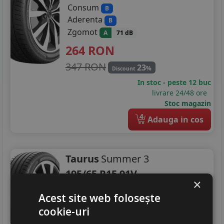
Consum
B
Aderenta
B
Zgomot
A
71 dB
264
RON
347 RON
23
%
Discount
In stoc - peste 12 buc
livrare 24/48 ore
Stoc magazin
4
Adauga in cos
Taurus
Summer 3
195/65 R15 91V
×
Turisme
Acest site web folosește
237
RON
cookie-uri