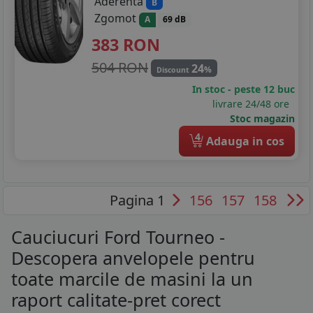
Aderenta
B
Zgomot
A
69 dB
383
RON
504 RON
24
%
Discount
In stoc - peste 12 buc
livrare 24/48 ore
Stoc magazin
4
Adauga in cos
Pagina 1
156
157
158
Cauciucuri Ford Tourneo -
Descopera anvelopele pentru
toate marcile de masini la un
raport calitate-pret corect