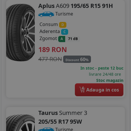
Aplus
A609
195/65 R15 91H
Turisme
Consum
D
Aderenta
C
Zgomot
A
71 dB
189
RON
477 RON
60
%
Discount
In stoc - peste 12 buc
livrare 24/48 ore
Stoc magazin
4
Adauga in cos
Taurus
Summer 3
205/55 R17 95W
Turisme