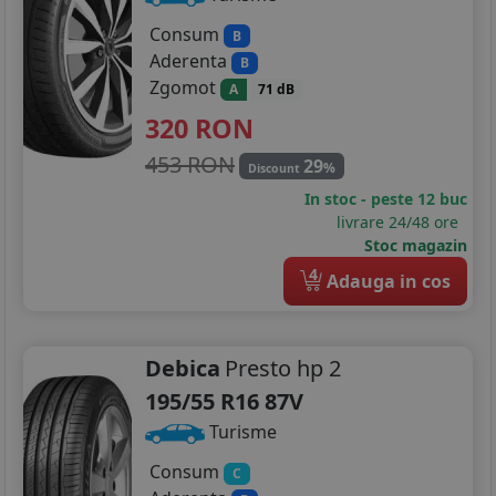
Consum
B
Aderenta
B
Zgomot
A
71 dB
320
RON
453 RON
29
%
Discount
In stoc - peste 12 buc
livrare 24/48 ore
Stoc magazin
4
Adauga in cos
Debica
Presto hp 2
195/55 R16 87V
Turisme
Consum
C