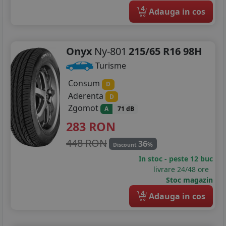
4
Adauga in cos
Onyx
Ny-801
215/65 R16 98H
Turisme
Consum
D
Aderenta
D
Zgomot
A
71 dB
283
RON
448 RON
36
%
Discount
In stoc - peste 12 buc
livrare 24/48 ore
Stoc magazin
4
Adauga in cos