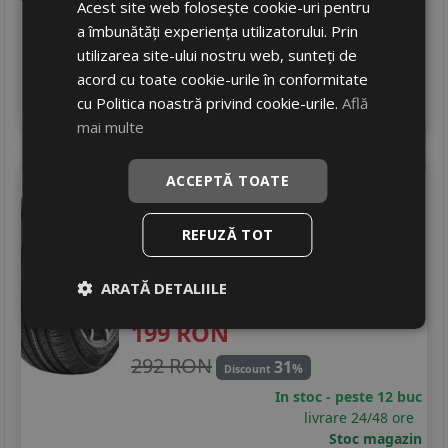
324 RON
26
%
Acest site web folosește cookie-uri pentru
Discount
a îmbunătăți experiența utilizatorului. Prin
In stoc - peste 12 buc
livrare 24/48 ore
utilizarea site-ului nostru web, sunteți de
Stoc magazin
acord cu toate cookie-urile în conformitate
4
cu Politica noastră privind cookie-urile.
Află
Adauga in cos
mai multe
ACCEPTĂ TOATE
Aplus
A609
205/55 R16 91V
Turisme
REFUZĂ TOT
Consum
D
Aderenta
C
ARATĂ DETALIILE
Zgomot
A
71 dB
199
RON
292 RON
31
%
Discount
In stoc - peste 12 buc
livrare 24/48 ore
Stoc magazin