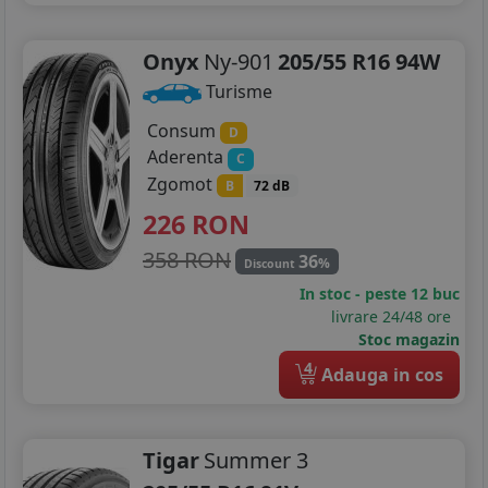
Onyx
Ny-901
205/55 R16 94W
Turisme
Consum
D
Aderenta
C
Zgomot
B
72 dB
226
RON
358 RON
36
%
Discount
In stoc - peste 12 buc
livrare 24/48 ore
Stoc magazin
4
Adauga in cos
Tigar
Summer 3