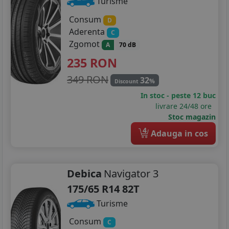
Turisme
Consum
D
Aderenta
C
Zgomot
A
70 dB
235
RON
349 RON
32
%
Discount
In stoc - peste 12 buc
livrare 24/48 ore
Stoc magazin
4
Adauga in cos
Debica
Navigator 3
175/65 R14 82T
Turisme
Consum
C