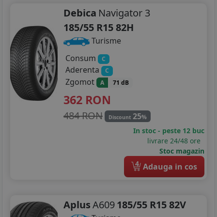
Debica
Navigator 3
185/55 R15 82H
Turisme
Consum
C
Aderenta
C
Zgomot
A
71 dB
362
RON
484 RON
25
%
Discount
In stoc - peste 12 buc
livrare 24/48 ore
Stoc magazin
4
Adauga in cos
Aplus
A609
185/55 R15 82V