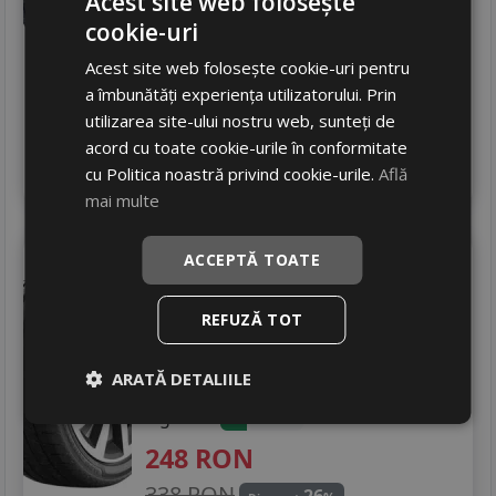
Acest site web folosește
229
RON
cookie-uri
363 RON
36
%
Discount
Acest site web folosește cookie-uri pentru
In stoc - peste 12 buc
a îmbunătăți experiența utilizatorului. Prin
livrare 24/48 ore
utilizarea site-ului nostru web, sunteți de
Stoc magazin
acord cu toate cookie-urile în conformitate
4
Adauga in cos
cu Politica noastră privind cookie-urile.
Află
mai multe
Taurus
Summer 3
ACCEPTĂ TOATE
185/55 R15 86V
REFUZĂ TOT
Turisme
Consum
C
ARATĂ DETALIILE
Aderenta
C
Zgomot
A
71 dB
248
RON
338 RON
26