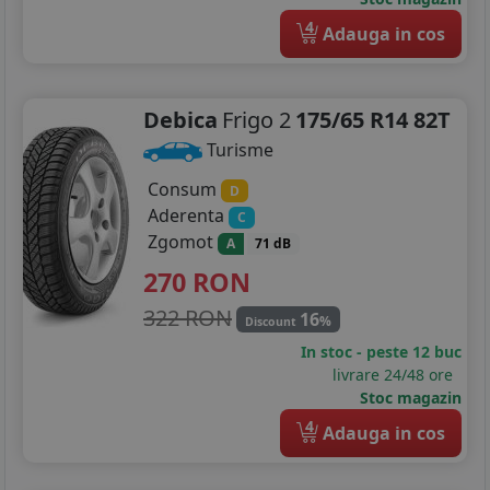
4
Adauga in cos
Debica
Frigo 2
175/65 R14 82T
Turisme
Consum
D
Aderenta
C
Zgomot
A
71 dB
270
RON
322 RON
16
%
Discount
In stoc - peste 12 buc
livrare 24/48 ore
Stoc magazin
4
Adauga in cos