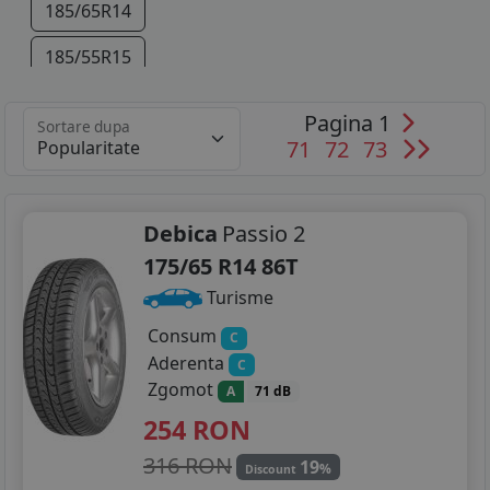
185/65R14
185/55R15
195/55R15
Pagina 1
Sortare dupa
71
72
73
205/50R15
Debica
Passio 2
175/65 R14 86T
Turisme
Consum
C
Aderenta
C
Zgomot
A
71 dB
254
RON
316 RON
19
%
Discount