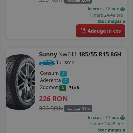
%
Discount
In stoc - 12 buc
livrare 24/48 ore
Stoc magazin
4
Adauga in cos
Sunny
Nw611
185/55 R15 86H
Turisme
Consum
C
Aderenta
C
Zgomot
A
71 dB
226
RON
359 RON
37
%
Discount
In stoc - 11 buc
livrare 24/48 ore
Stoc magazin