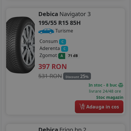
Debica
Navigator 3
195/55 R15 85H
Turisme
Consum
C
Aderenta
C
Zgomot
A
71 dB
397
RON
531 RON
25
%
Discount
In stoc - 8 buc
livrare 24/48 ore
Stoc magazin
4
Adauga in cos
Debica
Frigo hp 2