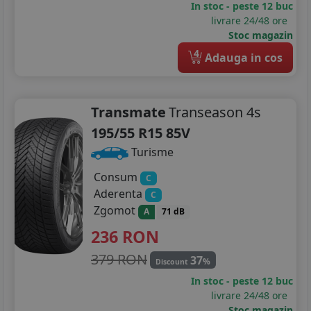
In stoc - peste 12 buc
livrare 24/48 ore
Stoc magazin
4
Adauga in cos
Transmate
Transeason 4s
195/55 R15 85V
Turisme
Consum
C
Aderenta
C
Zgomot
A
71 dB
236
RON
379 RON
37
%
Discount
In stoc - peste 12 buc
livrare 24/48 ore
Stoc magazin