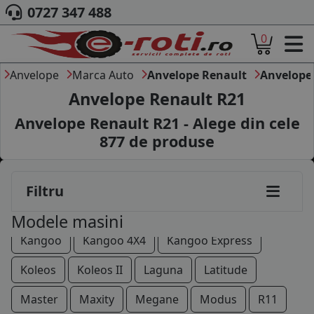
0727 347 488
0
ACASA
DESPRE NOI
Anvelope
Marca Auto
Anvelope Renault
Anvelope
ANVELOPE
Anvelope Renault R21
AUTO
Anvelope Renault R21 - Alege din cele
CAMION
877
de produse
MOTO
AGROINDUSTRIALE
CAUTARE DUPA
Alaskan
Alpine
Avantime
Captur
Clio
Filtru
DIMENSIUNI
PRODUCATORI ANVELOPE
Espace
Express
Fluence
Kadjar
Modele masini
MARCA AUTO
Kangoo
Kangoo 4X4
Kangoo Express
BLOG
B2B - COLABORARE COMPANII
Koleos
Koleos II
Laguna
Latitude
CONT
Master
Maxity
Megane
Modus
R11
CONTACT