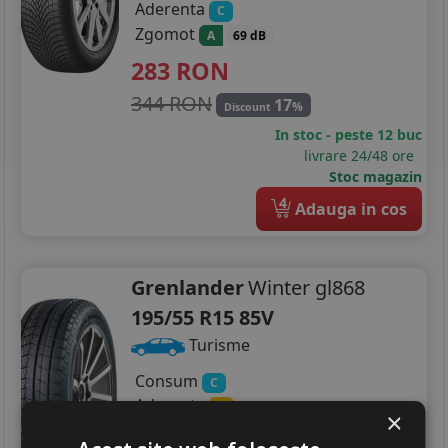
Aderenta
C
Zgomot
A
69 dB
283
RON
344 RON
17
%
Discount
In stoc - peste 12 buc
livrare 24/48 ore
Stoc magazin
4
Adauga in cos
Grenlander
Winter gl868
195/55 R15 85V
Turisme
Consum
C
Aderenta
D
×
Zgomot
A
69 dB