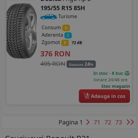
195/55 R15 85H
Turisme
Consum
D
Aderenta
C
Zgomot
B
72 dB
376
RON
495 RON
24
%
Discount
In stoc - 8 buc
livrare 24/48 ore
Stoc magazin
4
Adauga in cos
Pagina 1
71
72
73