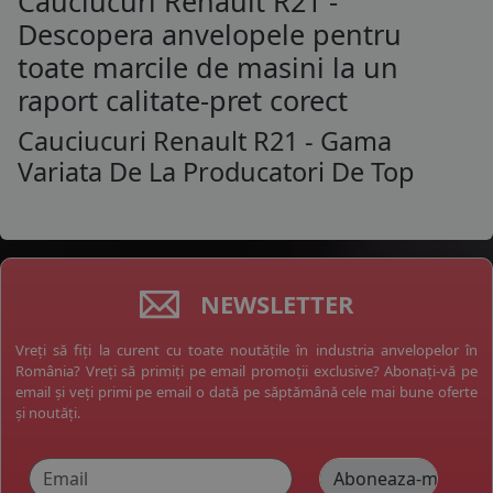
Cauciucuri Renault R21 -
Descopera anvelopele pentru
toate marcile de masini la un
raport calitate-pret corect
Cauciucuri Renault R21 - Gama
Variata De La Producatori De Top
NEWSLETTER
Vreți să fiți la curent cu toate noutățile în industria anvelopelor în
România? Vreți să primiți pe email promoții exclusive? Abonați-vă pe
email și veți primi pe email o dată pe săptămână cele mai bune oferte
și noutăți.