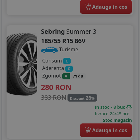
4
Adauga in cos
Sebring
Summer 3
185/55 R15 86V
Turisme
Consum
C
Aderenta
C
Zgomot
A
71 dB
280
RON
383 RON
26
%
Discount
In stoc - 8 buc
livrare 24/48 ore
Stoc magazin
4
Adauga in cos