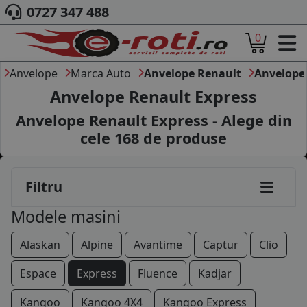
0727 347 488
0
ACASA
DESPRE NOI
Anvelope
Marca Auto
Anvelope Renault
Anvelope
ANVELOPE
Anvelope Renault Express
AUTO
Anvelope Renault Express - Alege din
CAMION
cele
168
de produse
MOTO
AGROINDUSTRIALE
CAUTARE DUPA
Filtru
DIMENSIUNI
PRODUCATORI ANVELOPE
Modele masini
MARCA AUTO
BLOG
Alaskan
Alpine
Avantime
Captur
Clio
B2B - COLABORARE COMPANII
Espace
Express
Fluence
Kadjar
CONT
Kangoo
Kangoo 4X4
Kangoo Express
CONTACT