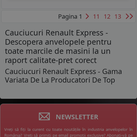
Pagina 1
11
12
13
Cauciucuri Renault Express -
Descopera anvelopele pentru
toate marcile de masini la un
raport calitate-pret corect
Cauciucuri Renault Express - Gama
Variata De La Producatori De Top
NEWSLETTER
Vreți să fiți la curent cu toate noutățile în industria anvelopelor în
România? Vreți să primiți pe email promoții exclusive? Abonați-vă pe