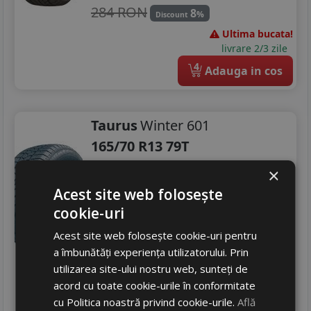
284 RON
8
%
Discount
Ultima bucata!
livrare 2/3 zile
4
Adauga in cos
Taurus
Winter 601
165/70 R13 79T
Turisme
×
Consum
Acest site web folosește
E
Aderenta
D
cookie-uri
Zgomot
A
68 dB
Acest site web folosește cookie-uri pentru
248
RON
a îmbunătăți experiența utilizatorului. Prin
utilizarea site-ului nostru web, sunteți de
259 RON
4
%
Discount
acord cu toate cookie-urile în conformitate
In stoc - 5 buc
cu Politica noastră privind cookie-urile.
Află
livrare 2/3 zile