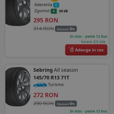
Aderenta
C
Zgomot
A
69 dB
295
RON
314 RON
6
%
Discount
In stoc - peste 12 buc
livrare 2/3 zile
4
Adauga in cos
Sebring
All season
145/70 R13 71T
Turisme
272
RON
290 RON
6
%
Discount
In stoc - peste 12 buc