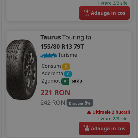
livrare 2/3 zile
4
Adauga in cos
Taurus
Touring ta
155/80 R13 79T
Turisme
Consum
D
Aderenta
C
Zgomot
A
68 dB
221
RON
242 RON
8
%
Discount
Ultimele 2 bucati!
livrare 2/3 zile
4
Adauga in cos