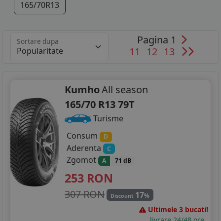
165/70R13
Pagina 1
Sortare dupa
11
12
13
Kumho
All season
165/70 R13 79T
Turisme
Consum
D
Aderenta
C
Zgomot
A
71 dB
253
RON
307 RON
17
%
Discount
Ultimele 3 bucati!
livrare 24/48 ore