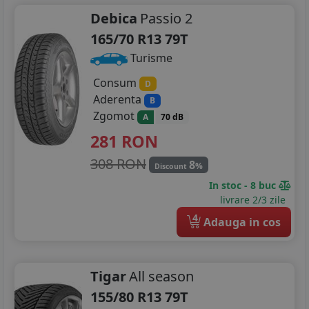
Debica
Passio 2
165/70 R13 79T
Turisme
Consum
D
Aderenta
B
Zgomot
A
70 dB
281
RON
308 RON
8
%
Discount
In stoc - 8 buc
livrare 2/3 zile
4
Adauga in cos
Tigar
All season
155/80 R13 79T