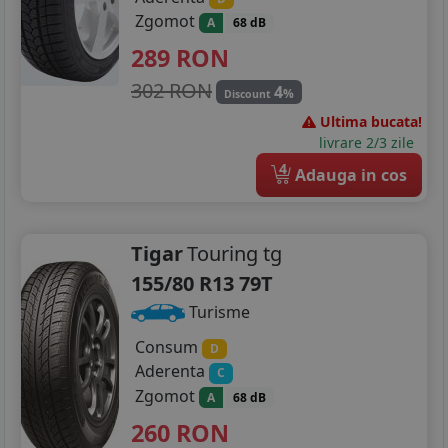
Zgomot
A
68 dB
289
RON
302 RON
4
%
Discount
Ultima bucata!
livrare 2/3 zile
4
Adauga in cos
Tigar
Touring tg
155/80 R13 79T
Turisme
Consum
D
Aderenta
C
Zgomot
A
68 dB
260
RON