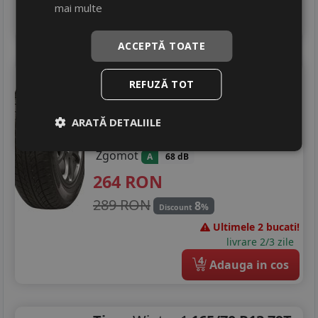
mai multe
4
Adauga in cos
ACCEPTĂ TOATE
Tigar
Touring
165/70 R13 79T
REFUZĂ TOT
Turisme
Consum
ARATĂ DETALIILE
D
Aderenta
C
Zgomot
A
68 dB
264
RON
289 RON
8
%
Discount
Ultimele 2 bucati!
livrare 2/3 zile
4
Adauga in cos