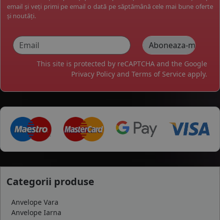
email și veți primi pe email o dată pe săptămână cele mai bune oferte
și noutăți.
This site is protected by reCAPTCHA and the Google
Privacy Policy
and
Terms of Service
apply.
Categorii produse
Anvelope Vara
Anvelope Iarna