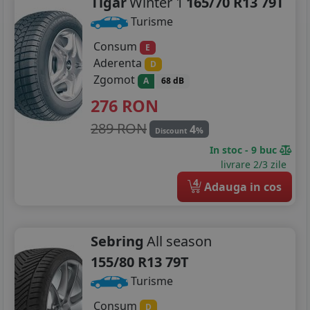
Tigar
Winter 1
165/70 R13 79T
Turisme
Consum
E
Aderenta
D
Zgomot
A
68 dB
276
RON
289 RON
4
%
Discount
In stoc - 9 buc
livrare 2/3 zile
4
Adauga in cos
Sebring
All season
155/80 R13 79T
Turisme
Consum
D