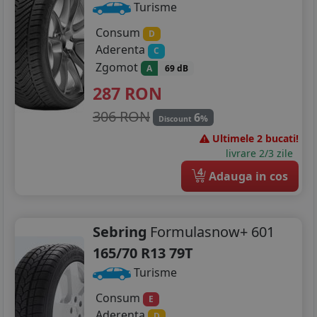
Turisme
Consum
D
Aderenta
C
Zgomot
A
69 dB
287
RON
306 RON
6
%
Discount
Ultimele 2 bucati!
livrare 2/3 zile
4
Adauga in cos
Sebring
Formulasnow+ 601
165/70 R13 79T
Turisme
Consum
E
Aderenta
D