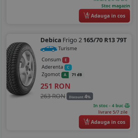
Stoc magazin
4
Adauga in cos
Debica
Frigo 2
165/70 R13 79T
Turisme
Consum
E
Aderenta
C
Zgomot
A
71 dB
251
RON
263 RON
4
%
Discount
In stoc - 4 buc
livrare 5/7 zile
4
Adauga in cos