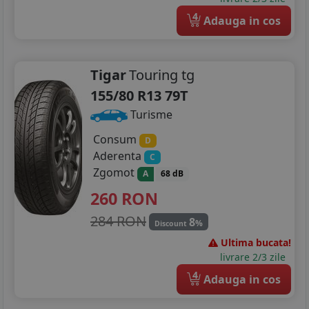
4
Adauga in cos
Tigar
Touring tg
155/80 R13 79T
Turisme
Consum
D
Aderenta
C
Zgomot
A
68 dB
260
RON
284 RON
8
%
Discount
Ultima bucata!
livrare 2/3 zile
4
Adauga in cos