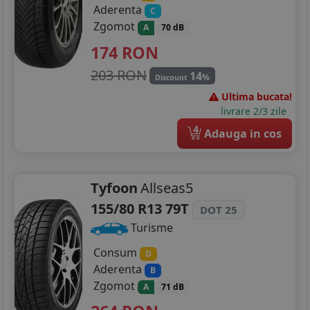
Aderenta
C
Zgomot
A
70 dB
174
RON
203 RON
14
%
Discount
Ultima bucata!
livrare 2/3 zile
4
Adauga in cos
Tyfoon
Allseas5
155/80 R13 79T
DOT 25
Turisme
Consum
D
Aderenta
B
Zgomot
A
71 dB