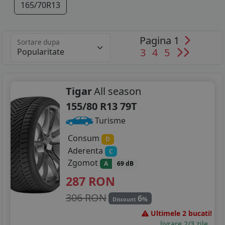
165/70R13
Pagina 1
Sortare dupa
3
4
5
Tigar
All season
155/80 R13 79T
Turisme
Consum
D
Aderenta
C
Zgomot
A
69 dB
287
RON
306 RON
6
%
Discount
Ultimele 2 bucati!
livrare 2/3 zile