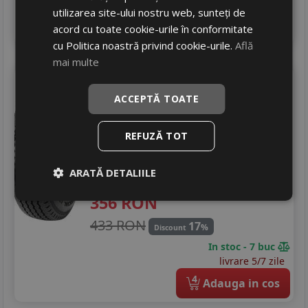
livrare 2/3 zile
utilizarea site-ului nostru web, sunteți de
4
Adauga in cos
acord cu toate cookie-urile în conformitate
cu Politica noastră privind cookie-urile.
Află
mai multe
Maxxis
Ue168
155/80 R13C 91N
ACCEPTĂ TOATE
DOT 26
Autoutilitare
REFUZĂ TOT
Consum
D
Aderenta
B
ARATĂ DETALIILE
Zgomot
A
70 dB
356
RON
433 RON
17
%
Discount
In stoc - 7 buc
livrare 5/7 zile
4
Adauga in cos