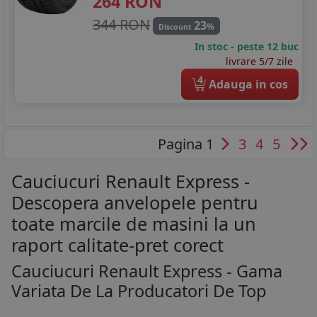
264
RON
344 RON
23
%
Discount
In stoc - peste 12 buc
livrare 5/7 zile
4
Adauga in cos
Pagina 1
3
4
5
Cauciucuri Renault Express -
Descopera anvelopele pentru
toate marcile de masini la un
raport calitate-pret corect
Cauciucuri Renault Express - Gama
Variata De La Producatori De Top