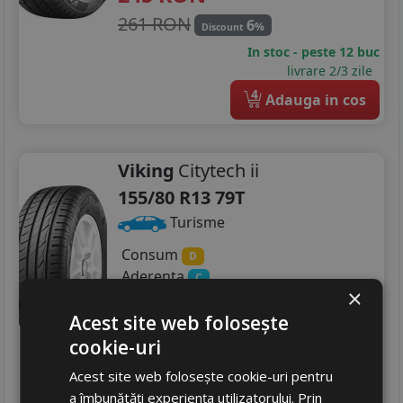
261 RON
6
%
Discount
In stoc - peste 12 buc
livrare 2/3 zile
4
Adauga in cos
Viking
Citytech ii
155/80 R13 79T
Turisme
Consum
D
Aderenta
C
×
Zgomot
A
70 dB
Acest site web folosește
243
RON
cookie-uri
267 RON
8
%
Discount
Acest site web folosește cookie-uri pentru
Ultima bucata!
a îmbunătăți experiența utilizatorului. Prin