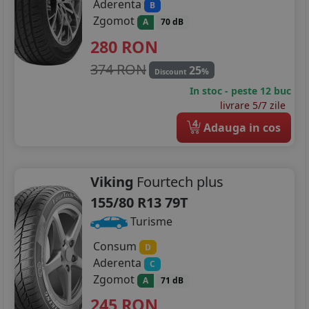
Aderenta
B
Zgomot
A
70 dB
280
RON
374 RON
25
%
Discount
In stoc - peste 12 buc
livrare 5/7 zile
4
Adauga in cos
Viking
Fourtech plus
155/80 R13 79T
Turisme
Consum
D
Aderenta
C
Zgomot
A
71 dB
245
RON