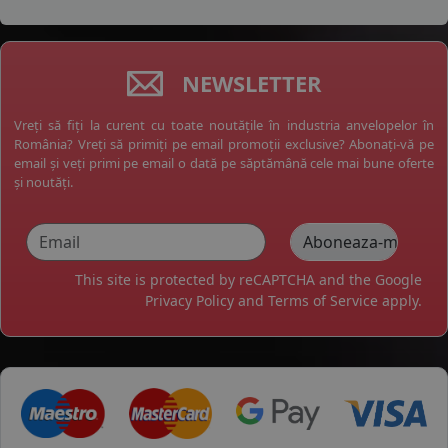
NEWSLETTER
Vreți să fiți la curent cu toate noutățile în industria anvelopelor în
România? Vreți să primiți pe email promoții exclusive? Abonați-vă pe
email și veți primi pe email o dată pe săptămână cele mai bune oferte
și noutăți.
This site is protected by reCAPTCHA and the Google
Privacy Policy
and
Terms of Service
apply.