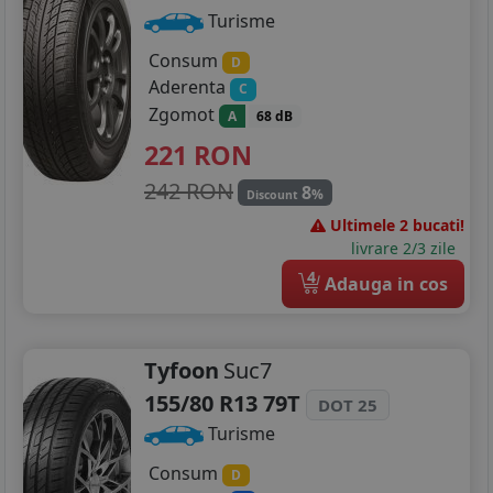
Turisme
Consum
D
Aderenta
C
Zgomot
A
68 dB
221
RON
242 RON
8
%
Discount
Ultimele 2 bucati!
livrare 2/3 zile
4
Adauga in cos
Tyfoon
Suc7
155/80 R13 79T
DOT 25
Turisme
Consum
D