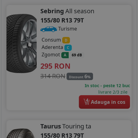
Sebring
All season
155/80 R13 79T
Turisme
Consum
D
Aderenta
C
Zgomot
A
69 dB
295
RON
314 RON
6
%
Discount
In stoc - peste 12 buc
livrare 2/3 zile
4
Adauga in cos
Taurus
Touring ta
155/80 R13 79T