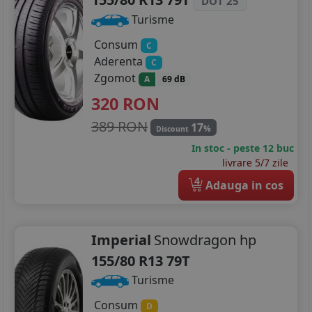
DOT 25
Turisme
Consum
C
Aderenta
C
Zgomot
A
69 dB
320
RON
389 RON
17
%
Discount
In stoc - peste 12 buc
livrare 5/7 zile
4
Adauga in cos
Imperial
Snowdragon hp
155/80 R13 79T
Turisme
Consum
D