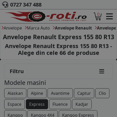
0727 347 488
0
ACASA
DESPRE NOI
Anvelope
Marca Auto
Anvelope Renault
Anvelope
ANVELOPE
Anvelope Renault Express 155 80 R13
AUTO
Anvelope Renault Express 155 80 R13 -
CAMION
Alege din cele
66
de produse
MOTO
AGROINDUSTRIALE
CAUTARE DUPA
Filtru
DIMENSIUNI
PRODUCATORI ANVELOPE
Modele masini
MARCA AUTO
BLOG
Alaskan
Alpine
Avantime
Captur
Clio
B2B - COLABORARE COMPANII
Espace
Express
Fluence
Kadjar
CONT
Kangoo
Kangoo 4X4
Kangoo Express
CONTACT