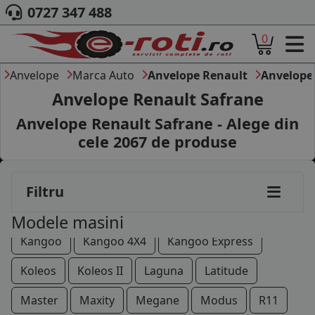
0727 347 488
0
ACASA
DESPRE NOI
Anvelope
Marca Auto
Anvelope Renault
Anvelope
ANVELOPE
Anvelope Renault Safrane
AUTO
Anvelope Renault Safrane - Alege din
CAMION
cele
2067
de produse
MOTO
AGROINDUSTRIALE
CAUTARE DUPA
Alaskan
Alpine
Avantime
Captur
Clio
Filtru
DIMENSIUNI
PRODUCATORI ANVELOPE
Espace
Express
Fluence
Kadjar
Modele masini
MARCA AUTO
Kangoo
Kangoo 4X4
Kangoo Express
BLOG
B2B - COLABORARE COMPANII
Koleos
Koleos II
Laguna
Latitude
CONT
Master
Maxity
Megane
Modus
R11
CONTACT