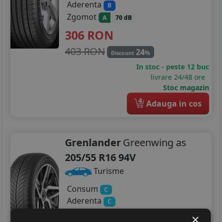
Aderenta
B
Zgomot
A
70 dB
306
RON
403 RON
24
%
Discount
In stoc - peste 12 buc
livrare 24/48 ore
Stoc magazin
4
Adauga in cos
Grenlander
Greenwing as
205/55 R16 94V
Turisme
Consum
C
Aderenta
C
Zgomot
A
71 dB
×