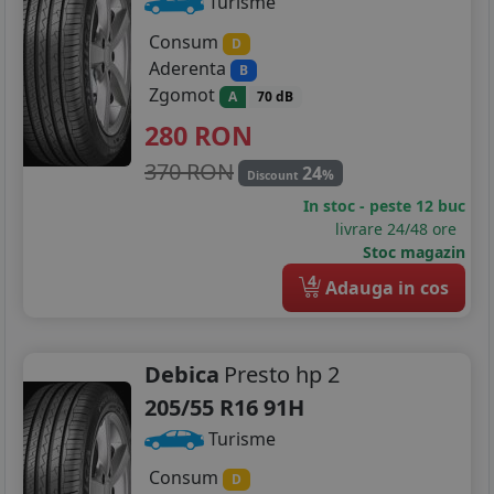
Turisme
Consum
D
Aderenta
B
Zgomot
A
70 dB
280
RON
370 RON
24
%
Discount
In stoc - peste 12 buc
livrare 24/48 ore
Stoc magazin
4
Adauga in cos
Debica
Presto hp 2
205/55 R16 91H
Turisme
Consum
D