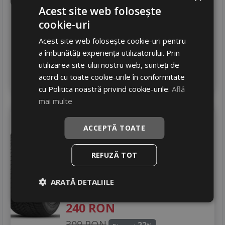
245
RON
Acest site web folosește
cookie-uri
381 RON
35
%
Discount
Acest site web folosește cookie-uri pentru
In stoc - peste 12 buc
livrare 24/48 ore
a îmbunătăți experiența utilizatorului. Prin
Stoc magazin
utilizarea site-ului nostru web, sunteți de
4
acord cu toate cookie-urile în conformitate
Adauga in cos
cu Politica noastră privind cookie-urile.
Află
mai multe
Tercelo
Croseason 4s
ACCEPTĂ TOATE
205/55 R16 91V
Turisme
REFUZĂ TOT
Consum
C
Aderenta
C
ARATĂ DETALIILE
Zgomot
A
71 dB
240
RON
309 RON
22