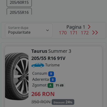
205/60R15
205/55R16
205/50R17
Pagina 1
Sortare dupa
170
171
172
225/45R17
Taurus
Summer 3
205/55 R16 91V
Turisme
Consum
B
Aderenta
B
Zgomot
A
71 dB
266
RON
350 RON
24
%
Discount