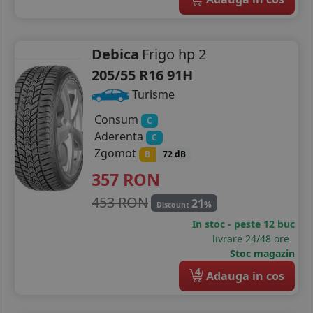
Debica
Frigo hp 2
205/55 R16 91H
Turisme
Consum
C
Aderenta
C
Zgomot
B
72 dB
357
RON
453 RON
21
%
Discount
In stoc - peste 12 buc
livrare 24/48 ore
Stoc magazin
4
Adauga in cos