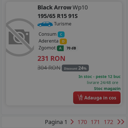
Black Arrow
Wp10
195/65 R15 91S
Turisme
Consum
C
Aderenta
D
Zgomot
A
70 dB
231
RON
304 RON
24
%
Discount
In stoc - peste 12 buc
livrare 24/48 ore
Stoc magazin
4
Adauga in cos
Pagina 1
170
171
172