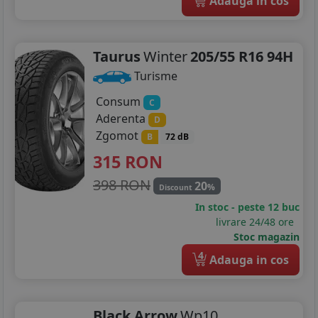
Adauga in cos
Taurus
Winter
205/55 R16 94H
Turisme
Consum
C
Aderenta
D
Zgomot
B
72 dB
315
RON
398 RON
20
%
Discount
In stoc - peste 12 buc
livrare 24/48 ore
Stoc magazin
4
Adauga in cos
Black Arrow
Wp10