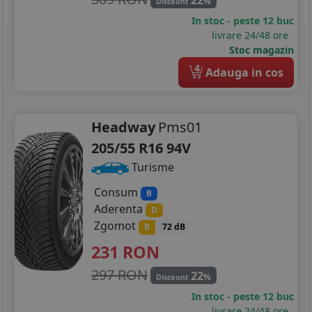
%
Discount
In stoc - peste 12 buc
livrare 24/48 ore
Stoc magazin
4
Adauga in cos
Headway
Pms01
205/55 R16 94V
Turisme
Consum
B
Aderenta
D
Zgomot
B
72 dB
231
RON
297 RON
22
%
Discount
In stoc - peste 12 buc
livrare 24/48 ore