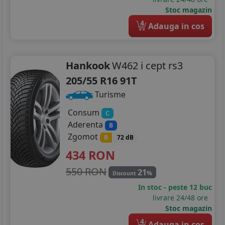
Stoc magazin
4
Adauga in cos
Hankook
W462 i cept rs3
205/55 R16 91T
Turisme
Consum
C
Aderenta
B
Zgomot
B
72 dB
434
RON
550 RON
21
%
Discount
In stoc - peste 12 buc
livrare 24/48 ore
Stoc magazin
4
Adauga in cos