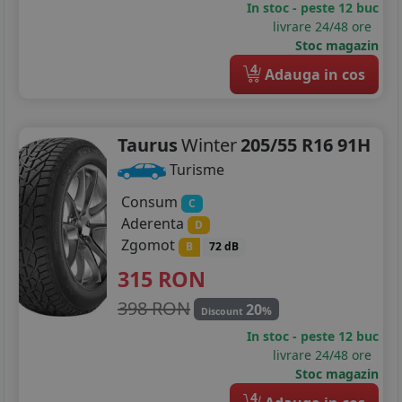
In stoc - peste 12 buc
livrare 24/48 ore
Stoc magazin
4
Adauga in cos
Taurus
Winter
205/55 R16 91H
Turisme
Consum
C
Aderenta
D
Zgomot
B
72 dB
315
RON
398 RON
20
%
Discount
In stoc - peste 12 buc
livrare 24/48 ore
Stoc magazin
4