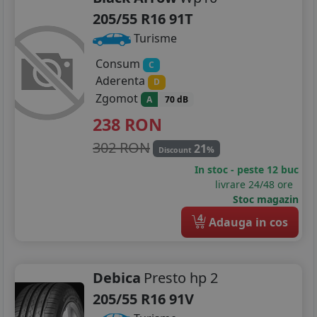
205/55 R16 91T
Turisme
Consum
C
Aderenta
D
Zgomot
A
70 dB
238
RON
302 RON
21
%
Discount
In stoc - peste 12 buc
livrare 24/48 ore
Stoc magazin
4
Adauga in cos
Debica
Presto hp 2
205/55 R16 91V