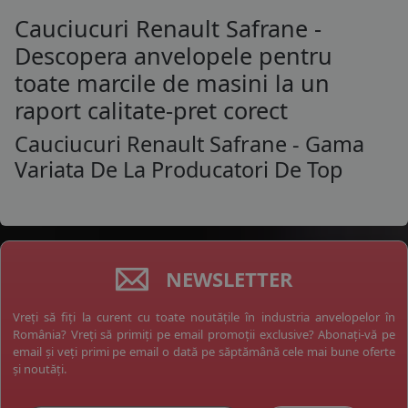
Cauciucuri Renault Safrane -
Descopera anvelopele pentru
toate marcile de masini la un
raport calitate-pret corect
Cauciucuri Renault Safrane - Gama
Variata De La Producatori De Top
NEWSLETTER
Vreți să fiți la curent cu toate noutățile în industria anvelopelor în
România? Vreți să primiți pe email promoții exclusive? Abonați-vă pe
email și veți primi pe email o dată pe săptămână cele mai bune oferte
și noutăți.