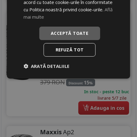
acord cu toate cookie-urile în conformitate
cu Politica noastră privind cookie-urile.
Află
Maxxis
Ap2
mai multe
145/70 R13 71T
DOT 25
ACCEPTĂ TOATE
Turisme
Consum
D
REFUZĂ TOT
Aderenta
D
Zgomot
A
69 dB
ARATĂ DETALIILE
320
RON
379 RON
15
%
Discount
In stoc - peste 12 buc
livrare 5/7 zile
4
Adauga in cos
Maxxis
Ap2