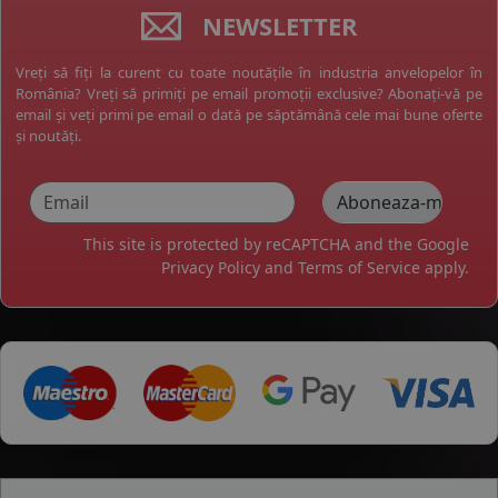
NEWSLETTER
Vreți să fiți la curent cu toate noutățile în industria anvelopelor în
România? Vreți să primiți pe email promoții exclusive? Abonați-vă pe
email și veți primi pe email o dată pe săptămână cele mai bune oferte
și noutăți.
This site is protected by reCAPTCHA and the Google
Privacy Policy
and
Terms of Service
apply.