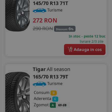
145/70 R13 71T
Turisme
272
RON
290 RON
6
%
Discount
In stoc - peste 12 buc
livrare 2/3 zile
4
Adauga in cos
Tigar
All season
165/70 R13 79T
Turisme
Consum
D
Aderenta
C
Zgomot
A
69 dB