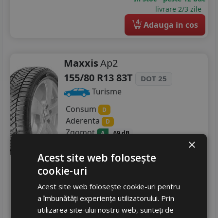
livrare 2/3 zile
4
Adauga in cos
Maxxis
Ap2
155/80 R13 83T
DOT 25
Turisme
Consum
D
Aderenta
D
Zgomot
A
69 dB
×
327
RON
Acest site web folosește
388 RON
15
%
cookie-uri
Discount
In stoc - peste 12 buc
Acest site web folosește cookie-uri pentru
livrare 5/7 zile
a îmbunătăți experiența utilizatorului. Prin
4
Adauga in cos
utilizarea site-ului nostru web, sunteți de