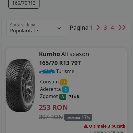
165/70R13
Sortare dupa
Pagina 1
3
4
Kumho
All season
165/70 R13 79T
Turisme
Consum
D
Aderenta
C
Zgomot
A
71 dB
253
RON
307 RON
17
%
Discount
Ultimele 3 bucati!
livrare 24/48 ore