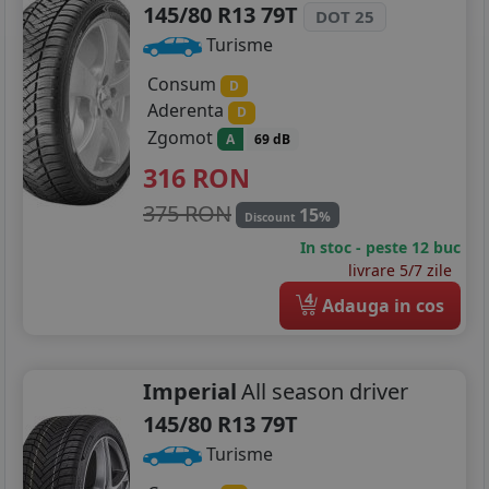
145/80 R13 79T
DOT 25
Turisme
Consum
D
Aderenta
D
Zgomot
A
69 dB
316
RON
375 RON
15
%
Discount
In stoc - peste 12 buc
livrare 5/7 zile
4
Adauga in cos
Imperial
All season driver
145/80 R13 79T
Turisme