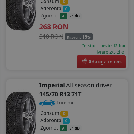
Consum
D
Aderenta
C
Zgomot
A
71 dB
268
RON
318 RON
15
%
Discount
In stoc - peste 12 buc
livrare 2/3 zile
4
Adauga in cos
Imperial
All season driver
145/70 R13 71T
Turisme
Consum
D
Aderenta
C
Zgomot
A
71 dB