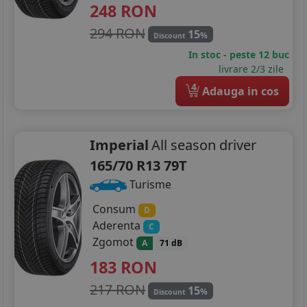
248
RON
294 RON
15
%
Discount
In stoc - peste 12 buc
livrare 2/3 zile
4
Adauga in cos
Imperial
All season driver
165/70 R13 79T
Turisme
Consum
D
Aderenta
C
Zgomot
A
71 dB
183
RON
217 RON
15
%
Discount