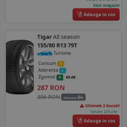
Stoc magazin
4
Adauga in cos
Tigar
All season
155/80 R13 79T
Turisme
Consum
D
Aderenta
C
Zgomot
A
69 dB
287
RON
306 RON
6
%
Discount
Ultimele 2 bucati!
livrare 2/3 zile
4
Adauga in cos