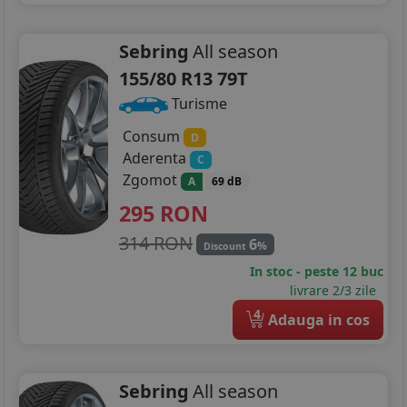
Sebring
All season
155/80 R13 79T
Turisme
Consum
D
Aderenta
C
Zgomot
A
69 dB
295
RON
314 RON
6
%
Discount
In stoc - peste 12 buc
livrare 2/3 zile
4
Adauga in cos
Sebring
All season