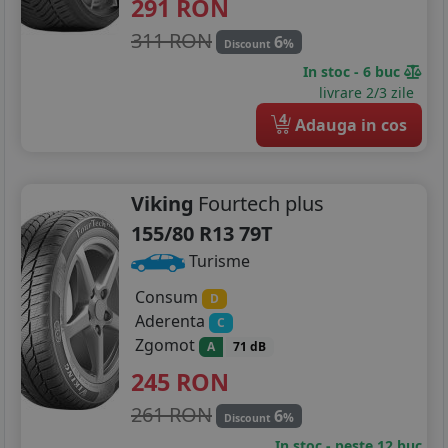
291
RON
311 RON
6
%
Discount
In stoc - 6 buc
livrare 2/3 zile
4
Adauga in cos
Viking
Fourtech plus
155/80 R13 79T
Turisme
Consum
D
Aderenta
C
Zgomot
A
71 dB
245
RON
261 RON
6
%
Discount
In stoc - peste 12 buc