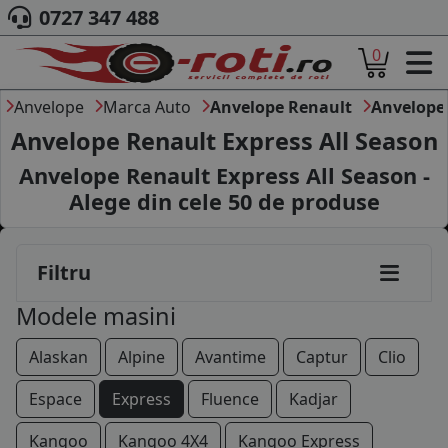
0727 347 488
0
ACASA
DESPRE NOI
Anvelope
Marca Auto
Anvelope Renault
Anvelope
ANVELOPE
Anvelope Renault Express All Season
AUTO
Anvelope Renault Express All Season -
CAMION
Alege din cele
50
de produse
MOTO
AGROINDUSTRIALE
CAUTARE DUPA
Filtru
DIMENSIUNI
PRODUCATORI ANVELOPE
Modele masini
MARCA AUTO
BLOG
Alaskan
Alpine
Avantime
Captur
Clio
B2B - COLABORARE COMPANII
Espace
Express
Fluence
Kadjar
CONT
Kangoo
Kangoo 4X4
Kangoo Express
CONTACT