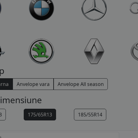
p
arna
Anvelope vara
Anvelope All season
dimensiune
3
175/65R13
185/55R14
a