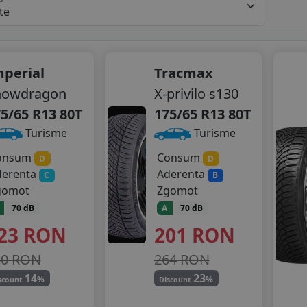
perial
Tracmax
nowdragon
X-privilo s130
5/65 R13 80T
175/65 R13 80T
Turisme
Turisme
onsum
Consum
D
D
derenta
Aderenta
C
B
gomot
Zgomot
70 dB
A
70 dB
23
RON
201
RON
60 RON
264 RON
14
23
%
%
scount
Discount