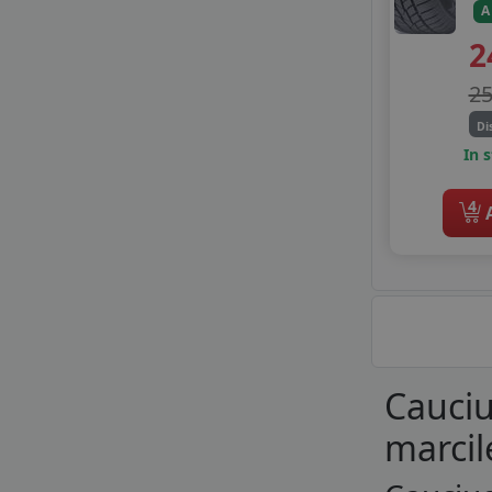
A
2
2
Di
In 
4
A
Cauciu
marcil