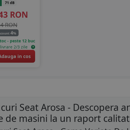
71 dB
43
RON
54 RON
4
%
scount
stoc - peste 12 buc
livrare 2/3 zile
dauga in cos
curi Seat Arosa - Descopera a
e de masini la un raport calita