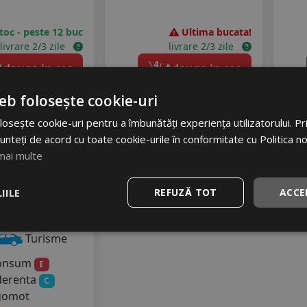
stoc - peste 12 buc
Ultima bucata!
livrare 2/3 zile
livrare 2/3 zile
4
dauga in cos
Adauga in cos
eb folosește cookie-uri
osește cookie-uri pentru a îmbunătăți experiența utilizatorului. Prin
ankook
unteți de acord cu toate cookie-urile în conformitate cu Politica n
mai multe
42 winter i
pt rs
IILE
REFUZĂ TOT
ACCE
5/65 R13 80T
OT 22
Turisme
onsum
E
derenta
C
gomot