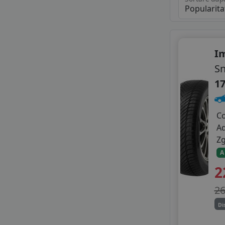
Im
S
17
C
A
Z
A
2
2
Di