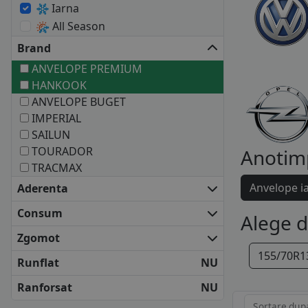
Iarna
All Season
Brand
ANVELOPE PREMIUM
HANKOOK
ANVELOPE BUGET
IMPERIAL
SAILUN
TOURADOR
Anotim
TRACMAX
Anvelope i
Aderenta
Consum
Alege 
Zgomot
155/70R1
Runflat
NU
Ranforsat
NU
Sortare dup