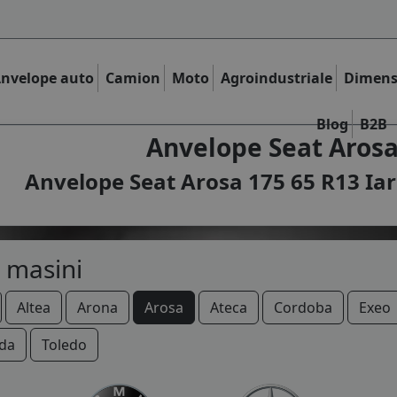
nvelope auto
Camion
Moto
Agroindustriale
Dimens
Blog
B2B
Anvelope Seat Arosa
Anvelope Seat Arosa 175 65 R13 Iar
 masini
Altea
Arona
Arosa
Ateca
Cordoba
Exeo
da
Toledo