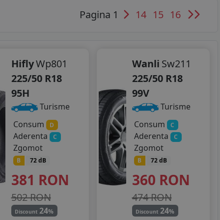
Pagina 1
14
15
16
Hifly
Wp801
Wanli
Sw211
225/50 R18
225/50 R18
95H
99V
Turisme
Turisme
Consum
Consum
D
C
Aderenta
Aderenta
C
C
Zgomot
Zgomot
B
72 dB
B
72 dB
381
RON
360
RON
502 RON
474 RON
24
24
%
%
Discount
Discount