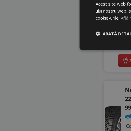
3
ROADX
Acest site web fol
SAILUN
4
ului nostru web, s
SONIX
cookie-urile.
Află 
Di
SUNNY
TRISTAR
ARATĂ DETAL
TYFOON
VIKING
In 
WANLI
WESTLAKE
4
A
ZEETEX
N
22
9
C