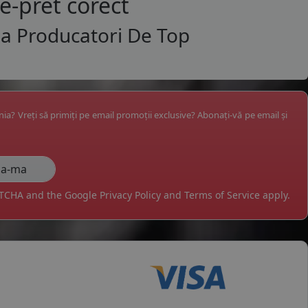
te-pret corect
La Producatori De Top
ânia? Vreți să primiți pe email promoții exclusive? Abonați-vă pe email și
APTCHA and the Google
Privacy Policy
and
Terms of Service
apply.