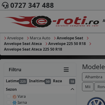
0727 347 488
A
Anvelope
Marca Auto
Anvelope Seat
Anvelope Seat Ateca
Anvelope 225 50 R18
Anvelope Seat Ateca 225 50 R18
Modele
Filtru
Alhambra
Latime
Inaltime
Raza
225
50
18
Mii
Ron
Sezon
Vara
Iarna