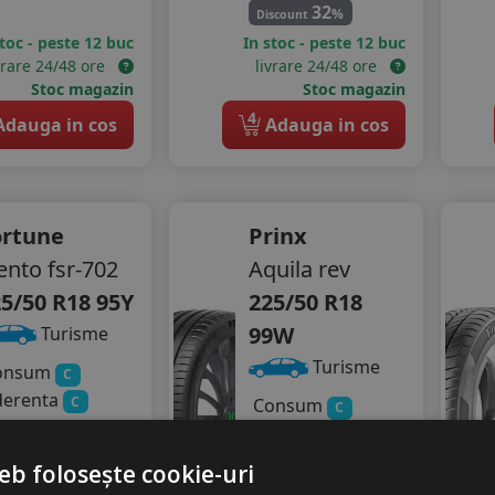
32
%
Discount
stoc - peste 12 buc
In stoc - peste 12 buc
vrare 24/48 ore
livrare 24/48 ore
Stoc magazin
Stoc magazin
4
dauga in cos
Adauga in cos
ortune
Prinx
ento fsr-702
Aquila rev
5/50 R18 95Y
225/50 R18
99W
Turisme
Turisme
onsum
C
derenta
C
Consum
C
gomot
Aderenta
B
71 dB
Zgomot
eb folosește cookie-uri
B
72 dB