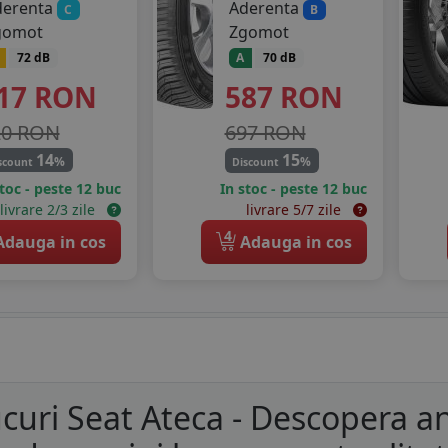
derenta
Aderenta
C
B
gomot
Zgomot
72 dB
A
70 dB
17
RON
587
RON
20 RON
697 RON
14
15
%
%
scount
Discount
stoc - peste 12 buc
In stoc - peste 12 buc
livrare 2/3 zile
livrare 5/7 zile
4
dauga in cos
Adauga in cos
curi Seat Ateca - Descopera a