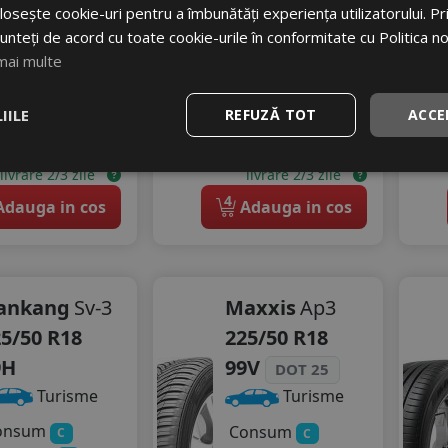
85
RON
osește cookie-uri pentru a îmbunătăți experiența utilizatorului. Prin
425
RON
68 RON
unteți de acord cu toate cookie-urile în conformitate cu Politica n
mai multe
466 RON
17
%
scount
8
%
Discount
IILE
REFUZĂ TOT
ACCE
stoc - peste 12 buc
Ultimele 2 bucati!
livrare 2/3 zile
livrare 2/3 zile
4
dauga in cos
Adauga in cos
ankang
Sv-3
Maxxis
Ap3
5/50 R18
225/50 R18
9H
99V
DOT 25
Turisme
Turisme
onsum
Consum
C
C