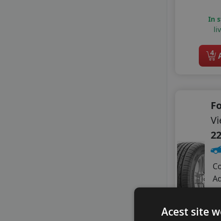
GT RADIAL
In 
HIFLY
li
LASSA
LAUFENN
4
A
LEAO
LINGLONG
MASTERSTEEL
MAXXIS
F
MAZZINI
MILESTONE
Vi
MILEVER
22
NANKANG
NOVEX
OPTIMO
C
PETLAS
A
PRINX
Z
RADAR
A
Acest site w
ROADHOG