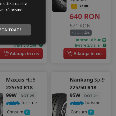
 utilizarea site-
763
RON
B
72 dB
oastră privind
640
RON
815 RON
671 RON
6
%
Discount
PTĂ TOATE
4
%
Discount
In stoc - 8 buc
In stoc - 8 buc
livrare 2/3 zile
livrare 2/3 zile
4
4
Adauga in cos
Adauga in cos
Maxxis
Hp6
Nankang
Sp-9
225/50 R18
225/50 R18
99W
95W
DOT 25
DOT 21
Turisme
Turisme
Consum
Consum
C
C