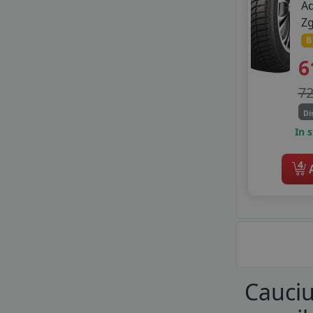
A
Z
B
6
7
Di
In 
4
A
Cauciu