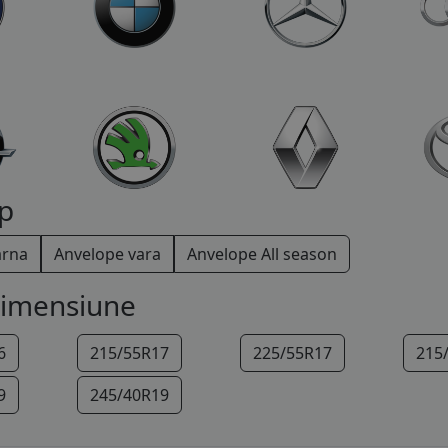
p
arna
Anvelope vara
Anvelope All season
dimensiune
6
215/55R17
225/55R17
215
9
245/40R19