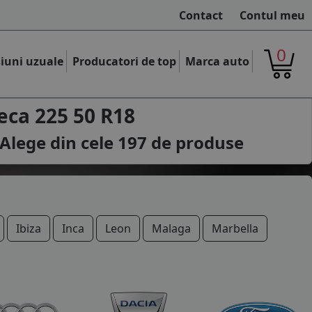
Contact
Contul meu
0
iuni uzuale
Producatori de top
Marca auto
eca 225 50 R18
Alege din cele
197
de produse
Ibiza
Inca
Leon
Malaga
Marbella