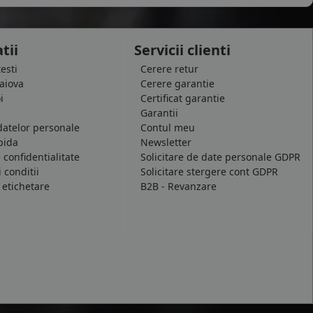
tii
Servicii clienti
testi
Cerere retur
raiova
Cerere garantie
i
Certificat garantie
Garantii
datelor personale
Contul meu
pida
Newsletter
e confidentialitate
Solicitare de date personale GDPR
 conditii
Solicitare stergere cont GDPR
 etichetare
B2B - Revanzare