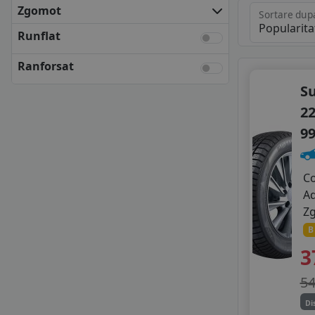
KUMHO
Zgomot
Sortare dup
MATADOR
Runflat
NEXEN
SEMPERIT
Ranforsat
TOYO
S
UNIROYAL
22
VREDESTEIN
YOKOHAMA
9
ANVELOPE BUGET
APLUS
C
AUSTONE
A
DELINTE
Z
DELMAX
DOUBLE COIN
B
FORTUNE
3
GITI
GOLDLINE
5
GOODRIDE
Di
GRIPMAX