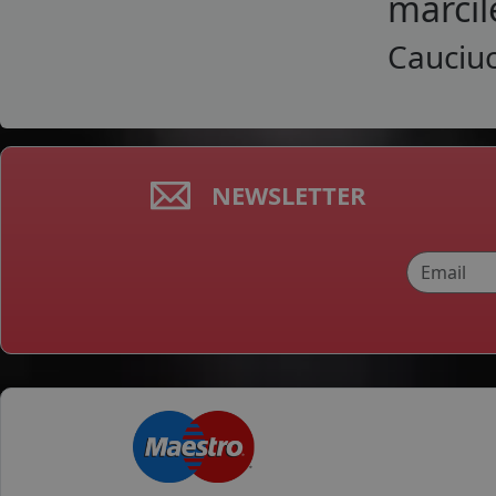
marcil
Cauciuc
NEWSLETTER