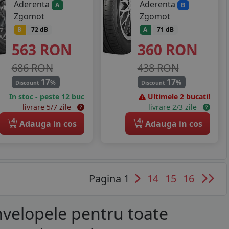
Aderenta
Aderenta
A
B
Zgomot
Zgomot
B
72 dB
A
71 dB
563
RON
360
RON
686 RON
438 RON
17
17
%
%
Discount
Discount
In stoc - peste 12 buc
Ultimele 2 bucati!
livrare 5/7 zile
livrare 2/3 zile
4
4
Adauga in cos
Adauga in cos
Pagina 1
14
15
16
nvelopele pentru toate