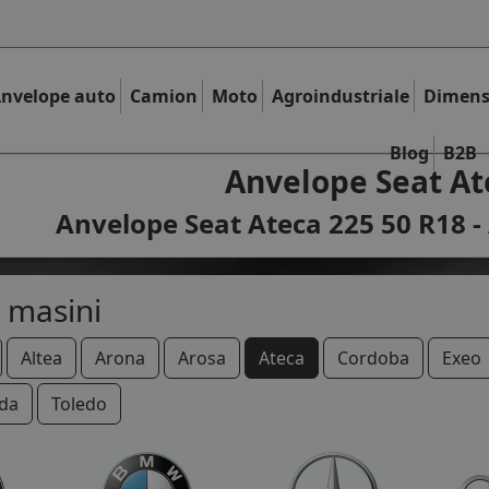
nvelope auto
Camion
Moto
Agroindustriale
Dimens
Blog
B2B
Anvelope Seat At
Anvelope Seat Ateca 225 50 R18 - 
 masini
Altea
Arona
Arosa
Ateca
Cordoba
Exeo
da
Toledo