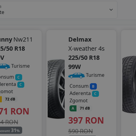
a
unny
Nw211
Delmax
5/50 R18
X-weather 4s
9V
225/50 R18
99W
Turisme
Turisme
onsum
C
derenta
C
Consum
B
gomot
Aderenta
C
72 dB
Zgomot
71
RON
A
71 dB
397
RON
44 RON
590 RON
31
%
scount