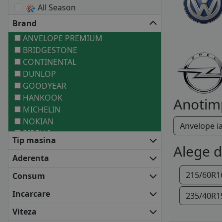
All Season
Brand
ANVELOPE PREMIUM
BRIDGESTONE
CONTINENTAL
DUNLOP
GOODYEAR
HANKOOK
Anotim
MICHELIN
NOKIAN
Anvelope i
PIRELLI
Tip masina
ANVELOPE MEDII
Alege 
BARUM
Aderenta
COOPER
215/60R1
Consum
FALKEN
FIRESTONE
Incarcare
235/40R1
FULDA
Viteza
KLEBER