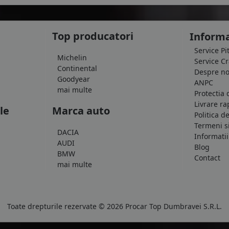
Top producatori
Informa
Service Pi
Michelin
Service C
Continental
Despre no
Goodyear
ANPC
mai multe
Protectia 
Livrare ra
le
Marca auto
Politica d
Termeni si
DACIA
Informatii
AUDI
Blog
BMW
Contact
mai multe
Toate drepturile rezervate © 2026 Procar Top Dumbravei S.R.L.