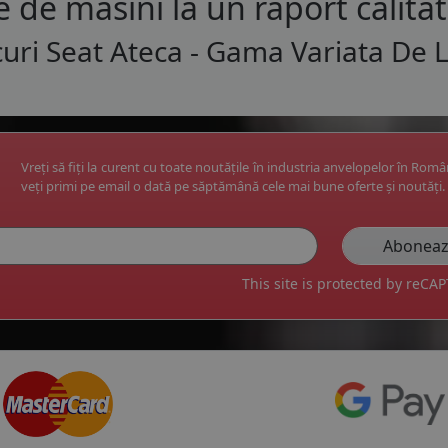
e de masini la un raport calita
uri Seat Ateca - Gama Variata De 
Vreți să fiți la curent cu toate noutățile în industria anvelopelor în Rom
veți primi pe email o dată pe săptămână cele mai bune oferte și noutăți.
This site is protected by reC