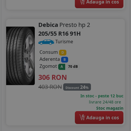
Adauga in cos
Debica
Presto hp 2
205/55 R16 91H
Turisme
Consum
D
Aderenta
B
Zgomot
A
70 dB
306
RON
403 RON
24
%
Discount
In stoc - peste 12 buc
livrare 24/48 ore
Stoc magazin
4
Adauga in cos