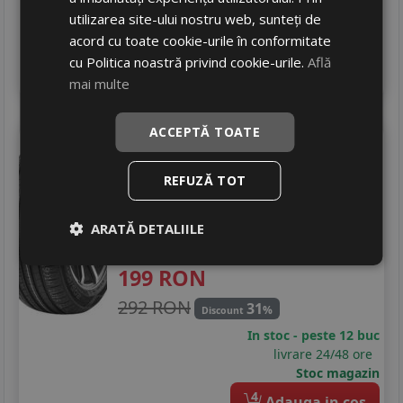
In stoc - peste 12 buc
utilizarea site-ului nostru web, sunteți de
livrare 24/48 ore
acord cu toate cookie-urile în conformitate
Stoc magazin
cu Politica noastră privind cookie-urile.
Află
4
Adauga in cos
mai multe
ACCEPTĂ TOATE
Aplus
A609
205/55 R16 91V
Turisme
REFUZĂ TOT
Consum
D
Aderenta
C
ARATĂ DETALIILE
Zgomot
A
71 dB
199
RON
292 RON
31
%
Discount
In stoc - peste 12 buc
livrare 24/48 ore
Stoc magazin
4
Adauga in cos