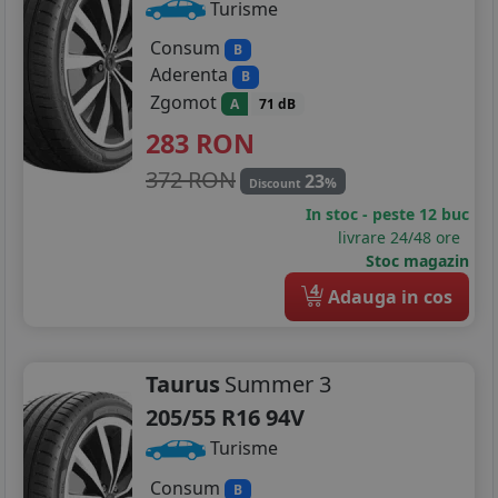
Turisme
Consum
B
Aderenta
B
Zgomot
A
71 dB
283
RON
372 RON
23
%
Discount
In stoc - peste 12 buc
livrare 24/48 ore
Stoc magazin
4
Adauga in cos
Taurus
Summer 3
205/55 R16 94V
Turisme
Consum
B