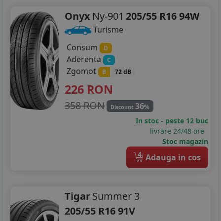
Onyx
Ny-901
205/55 R16 94W
Turisme
Consum
D
Aderenta
C
Zgomot
B
72 dB
226
RON
358 RON
36
%
Discount
In stoc - peste 12 buc
livrare 24/48 ore
Stoc magazin
4
Adauga in cos
Tigar
Summer 3
205/55 R16 91V