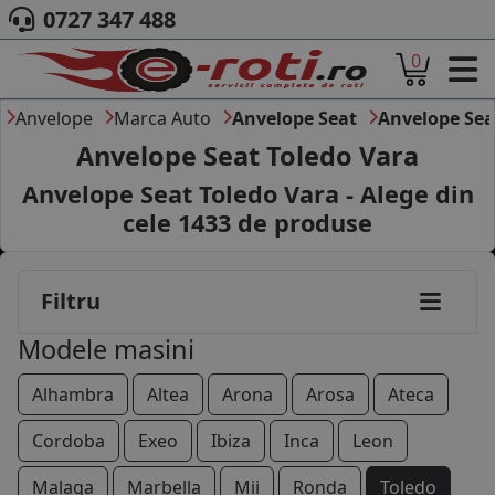
0727 347 488
0
ACASA
DESPRE NOI
Anvelope
Marca Auto
Anvelope Seat
Anvelope Sea
ANVELOPE
Anvelope Seat Toledo Vara
AUTO
Anvelope Seat Toledo Vara - Alege din
CAMION
cele
1433
de produse
MOTO
AGROINDUSTRIALE
CAUTARE DUPA
Filtru
DIMENSIUNI
PRODUCATORI ANVELOPE
Modele masini
MARCA AUTO
BLOG
Alhambra
Altea
Arona
Arosa
Ateca
B2B - COLABORARE COMPANII
Cordoba
Exeo
Ibiza
Inca
Leon
CONT
Malaga
Marbella
Mii
Ronda
Toledo
CONTACT