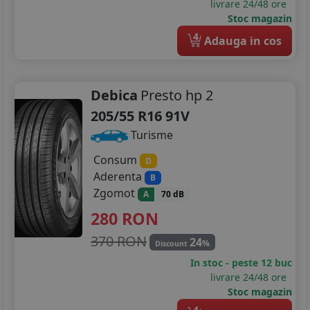
livrare 24/48 ore
Stoc magazin
4
Adauga in cos
Debica
Presto hp 2
205/55 R16 91V
Turisme
Consum
D
Aderenta
B
Zgomot
A
70 dB
280
RON
370 RON
24
%
Discount
In stoc - peste 12 buc
livrare 24/48 ore
Stoc magazin
4