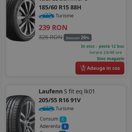
185/60 R15 88H
Turisme
239
RON
326 RON
26
%
Discount
In stoc - peste 12 buc
livrare 24/48 ore
Stoc magazin
4
Adauga in cos
Laufenn
S fit eq lk01
205/55 R16 91V
Turisme
Consum
C
Aderenta
B