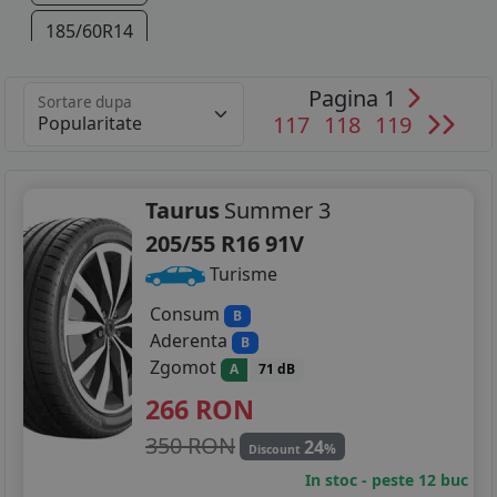
185/60R14
185/60R15
Pagina 1
Sortare dupa
117
118
119
195/50R15
195/55R15
Taurus
Summer 3
195/65R15
205/55 R16 91V
205/55R16
Turisme
215/45R16
Consum
B
Aderenta
B
215/40R17
Zgomot
A
71 dB
266
RON
225/45R17
350 RON
24
225/40R18
%
Discount
In stoc - peste 12 buc