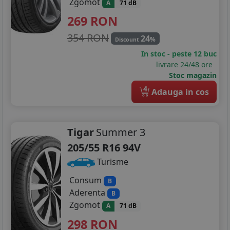
Zgomot
A
71 dB
269
RON
354 RON
24
%
Discount
In stoc - peste 12 buc
livrare 24/48 ore
Stoc magazin
4
Adauga in cos
Tigar
Summer 3
205/55 R16 94V
Turisme
Consum
B
Aderenta
B
Zgomot
A
71 dB
298
RON