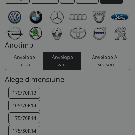
COS (
0 PRODUSE
)
Anotimp
Anvelope
Anvelope
Anvelope All
iarna
vara
season
Alege dimensiune
175/70R13
105/70R14
175/70R14
175/80R14