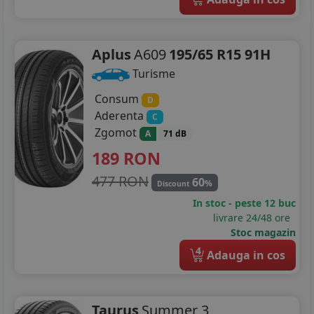
Aplus
A609
195/65 R15 91H
Turisme
Consum
D
Aderenta
C
Zgomot
A
71 dB
189
RON
477 RON
60
%
Discount
In stoc - peste 12 buc
livrare 24/48 ore
Stoc magazin
4
Adauga in cos
Taurus
Summer 3