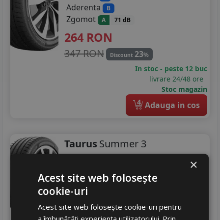
Aderenta
B
Zgomot
A
71 dB
264
RON
347 RON
23
%
Discount
In stoc - peste 12 buc
livrare 24/48 ore
Stoc magazin
4
Adauga in cos
Taurus
Summer 3
195/65 R15 91V
×
Turisme
Acest site web folosește
cookie-uri
237
RON
324 RON
Acest site web folosește cookie-uri pentru
26
%
Discount
a îmbunătăți experiența utilizatorului. Prin