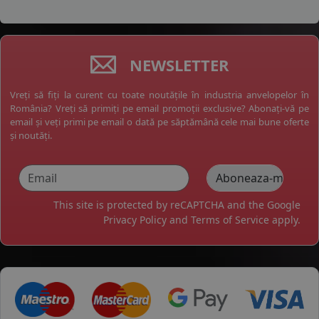
NEWSLETTER
Vreți să fiți la curent cu toate noutățile în industria anvelopelor în
România? Vreți să primiți pe email promoții exclusive? Abonați-vă pe
email și veți primi pe email o dată pe săptămână cele mai bune oferte
și noutăți.
This site is protected by reCAPTCHA and the Google
Privacy Policy
and
Terms of Service
apply.