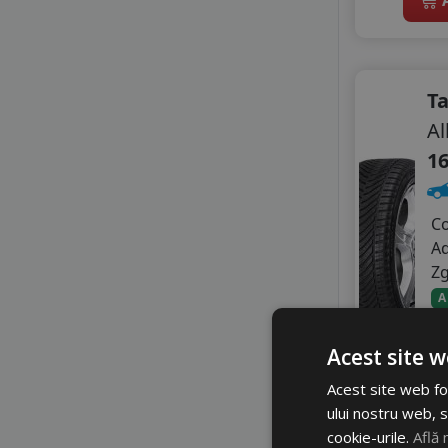
CEAT
DELINTE
DIPLOMAT
DOUBLE COIN
T
DOUBLESTAR
Al
FIREMAX
16
FORTUNA
FORTUNE
GITI
C
GOLDLINE
A
GOODRIDE
Z
GRENLANDER
A
GT RADIAL
2
HEADWAY
Acest site w
HIFLY
3
IMPERIAL
Acest site web fol
KELLY
Di
ului nostru web, s
KORMORAN
cookie-urile.
Află 