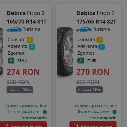
Debica
Frigo 2
Debica
Frigo 2
165/70 R14 81T
175/65 R14 82T
Turisme
Turisme
Consum
Consum
D
D
Aderenta
Aderenta
C
C
Zgomot
Zgomot
A
71 dB
A
71 dB
274
RON
270
RON
328 RON
322 RON
16
16
%
%
Discount
Discount
In stoc - peste 12 buc
In stoc - peste 12 buc
livrare 24/48 ore
livrare 24/48 ore
Stoc magazin
Stoc magazin
4
4
Adauga in cos
Adauga in cos