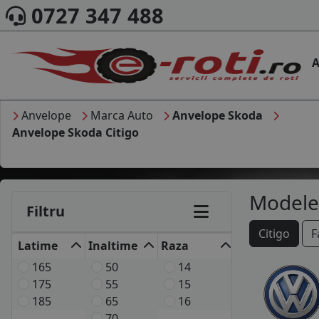
0727 347 488
A
Anvelope
Marca Auto
Anvelope Skoda
Anvelope Skoda Citigo
Modele
Filtru
Citigo
F
Latime
Inaltime
Raza
165
50
14
175
55
15
185
65
16
70