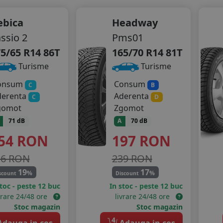
ebica
Headway
ssio 2
Pms01
5/65 R14 86T
165/70 R14 81T
Turisme
Turisme
onsum
Consum
C
B
derenta
Aderenta
C
D
gomot
Zgomot
71 dB
A
70 dB
54
RON
197
RON
16 RON
239 RON
19
17
%
%
scount
Discount
stoc - peste 12 buc
In stoc - peste 12 buc
vrare 24/48 ore
livrare 24/48 ore
Stoc magazin
Stoc magazin
4
dauga in cos
Adauga in cos