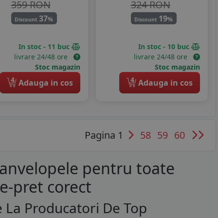
359 RON
324 RON
37
19
%
%
Discount
Discount
In stoc - 11 buc
In stoc - 10 buc
livrare 24/48 ore
livrare 24/48 ore
Stoc magazin
Stoc magazin
4
4
Adauga in cos
Adauga in cos
Pagina 1
58
59
60
 anvelopele pentru toate
te-pret corect
e La Producatori De Top