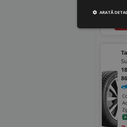
LANDSAIL
In 
LASSA
li
ARATĂ DETAL
LAUFENN
LEAO
4
A
LINGLONG
MASSIMO
MASTERSTEEL
MAXXIS
T
MAZZINI
S
MILESTONE
18
MILEVER
NANKANG
8
NOVEX
ONYX
C
OPTIMO
A
OPTIMO BY HANKOOK
Z
PETLAS
PRINX
A
RADAR