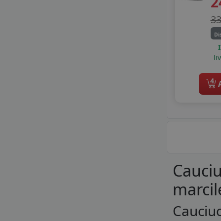
2
ROADHOG
ROADX
3
ROYAL BLACK
Di
SAILUN
SEBRING
li
SONIX
STARMAXX
4
A
SUMITOMO
SUNNY
TAURUS
TIGAR
TOMKET
TOURADOR
TRACMAX
Cauciu
TRIANGLE
marcil
TYFOON
VIKING
Cauciuc
WESTLAKE
WINDFORCE