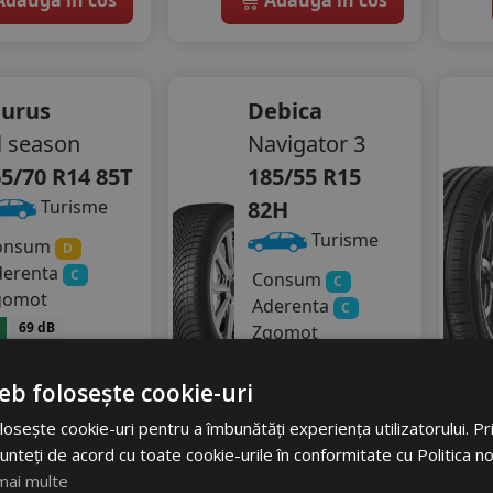
aurus
Debica
l season
Navigator 3
5/70 R14 85T
185/55 R15
82H
Turisme
Turisme
onsum
D
derenta
C
Consum
C
gomot
Aderenta
C
69 dB
Zgomot
53
RON
A
71 dB
eb folosește cookie-uri
362
RON
08 RON
osește cookie-uri pentru a îmbunătăți experiența utilizatorului. Prin
484 RON
17
%
scount
unteți de acord cu toate cookie-urile în conformitate cu Politica n
25
%
Discount
mai multe