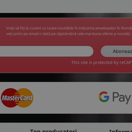
Vreți să fiți la curent cu toate noutățile în industria anvelopelor în Rom
veți primi pe email o dată pe săptămână cele mai bune oferte și noutăți.
This site is protected by reC
Top producatori
Informa