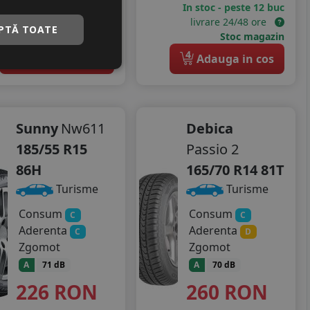
In stoc - peste 12 buc
In stoc - peste 12 buc
livrare 24/48 ore
livrare 24/48 ore
PTĂ TOATE
Stoc magazin
Stoc magazin
4
4
Adauga in cos
Adauga in cos
Sunny
Nw611
Debica
185/55 R15
Passio 2
86H
165/70 R14 81T
Turisme
Turisme
Consum
Consum
C
C
Aderenta
Aderenta
C
D
Zgomot
Zgomot
A
71 dB
A
70 dB
226
RON
260
RON