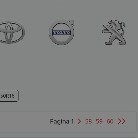
/50R16
Pagina 1
58
59
60