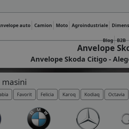
nvelope auto
Camion
Moto
Agroindustriale
Dimens
Blog
B2B
Anvelope Sko
Anvelope Skoda Citigo - Aleg
 masini
abia
Favorit
Felicia
Karoq
Kodiaq
Octavia