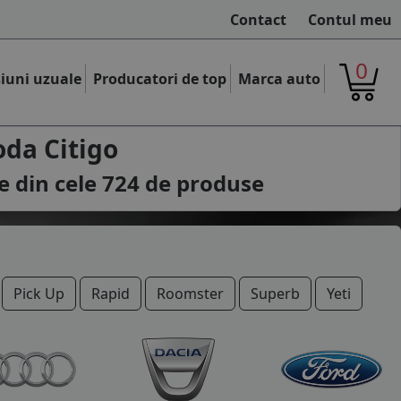
Contact
Contul meu
0
iuni uzuale
Producatori de top
Marca auto
da Citigo
e din cele
724
de produse
Pick Up
Rapid
Roomster
Superb
Yeti