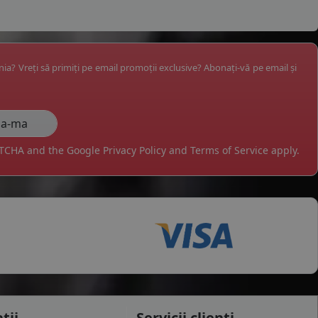
ânia? Vreți să primiți pe email promoții exclusive? Abonați-vă pe email și
APTCHA and the Google
Privacy Policy
and
Terms of Service
apply.
tii
Servicii clienti