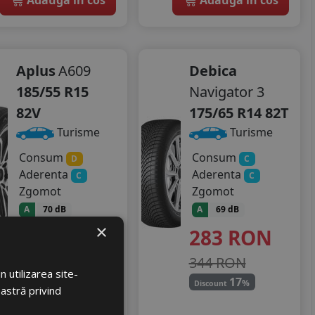
Aplus
A609
Debica
185/55 R15
Navigator 3
82V
175/65 R14 82T
Turisme
Turisme
Consum
Consum
D
C
Aderenta
Aderenta
C
C
Zgomot
Zgomot
A
70 dB
A
69 dB
×
235
RON
283
RON
349 RON
344 RON
 utilizarea site-
32
17
%
%
Discount
Discount
oastră privind