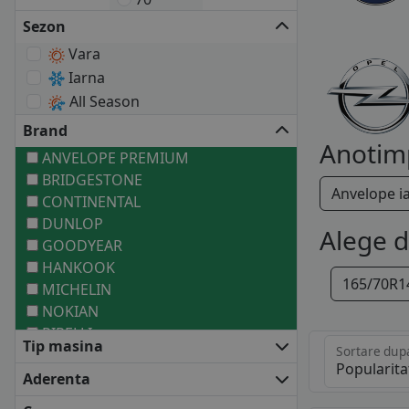
Sezon
Vara
Iarna
All Season
Brand
Anotim
ANVELOPE PREMIUM
BRIDGESTONE
Anvelope i
CONTINENTAL
DUNLOP
Alege 
GOODYEAR
HANKOOK
165/70R1
MICHELIN
NOKIAN
PIRELLI
Tip masina
Sortare dup
ANVELOPE MEDII
BARUM
Aderenta
BF GOODRICH