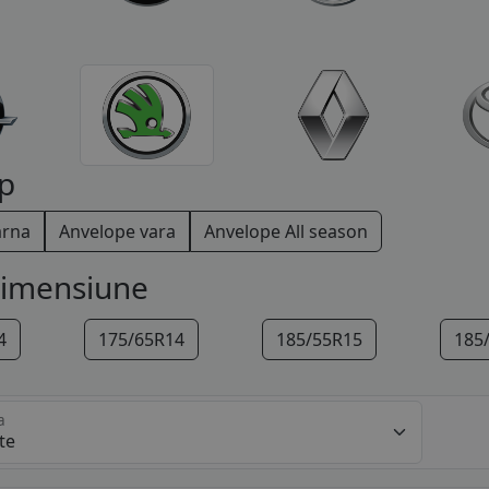
p
arna
Anvelope vara
Anvelope All season
dimensiune
4
175/65R14
185/55R15
185
a