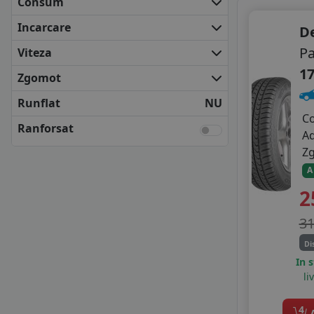
Consum
COOPER
DEBICA
Incarcare
D
FALKEN
Pa
Viteza
FIRESTONE
17
FULDA
Zgomot
KLEBER
Runflat
NU
KUMHO
C
MATADOR
Ranforsat
A
NEXEN
Z
SAVA
A
SEMPERIT
2
UNIROYAL
VREDESTEIN
3
YOKOHAMA
ANVELOPE BUGET
Di
APLUS
In 
li
APTANY
AUSTONE
4
AUTOGREEN
A