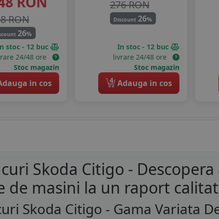
48
RON
276 RON
38 RON
26
%
Discount
26
%
scount
In stoc - 12 buc
In stoc - 12 buc
vrare 24/48 ore
livrare 24/48 ore
Stoc magazin
Stoc magazin
4
dauga in cos
Adauga in cos
curi Skoda Citigo - Descopera
e de masini la un raport calita
uri Skoda Citigo - Gama Variata D