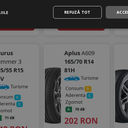
stoc - peste 12 buc
In stoc - peste 12 buc
vrare 24/48 ore
livrare 24/48 ore
IILE
REFUZĂ TOT
ACCE
Stoc magazin
Stoc magazin
4
dauga in cos
Adauga in cos
aurus
Aplus
A609
ummer 3
165/70 R14
5/55 R15
81H
6V
Turisme
Turisme
Consum
D
Aderenta
C
onsum
C
Zgomot
derenta
C
A
70 dB
gomot
202
RON
71 dB