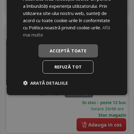
4
a îmbunătăți experiența utilizatorului. Prin
Adauga in cos
utilizarea site-ului nostru web, sunteți de
acord cu toate cookie-urile în conformitate
cu Politica noastră privind cookie-urile.
Află
Ovation
Vi-782 as
mai multe
175/70 R14 88T
Turisme
ACCEPTĂ TOATE
Consum
C
Aderenta
D
REFUZĂ TOT
Zgomot
A
71 dB
200
RON
ARATĂ DETALIILE
297 RON
32
%
Discount
In stoc - peste 12 buc
livrare 24/48 ore
Stoc magazin
4
Adauga in cos