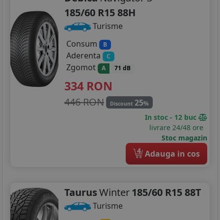
185/60 R15 88H
Turisme
Consum
B
Aderenta
C
Zgomot
A
71 dB
334
RON
446 RON
25
%
Discount
In stoc - 12 buc
livrare 24/48 ore
Stoc magazin
4
Adauga in cos
Taurus
Winter
185/60 R15 88T
Turisme