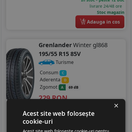
livrare 24/48 ore
Stoc magazin
4
Adauga in cos
Grenlander
Winter gl868
195/55 R15 85V
Turisme
Consum
C
Aderenta
D
Zgomot
A
69 dB
229
RON
×
363 RON
36
%
Discount
Acest site web folosește
In stoc - peste 12 buc
cookie-uri
livrare 24/48 ore
Stoc magazin
Acest site web folosește cookie-uri pentru