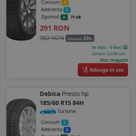
Consum
D
Aderenta
C
Zgomot
A
71 dB
291
RON
382 RON
23
%
Discount
In stoc - 9 buc
livrare 24/48 ore
Stoc magazin
4
Adauga in cos
Debica
Presto hp
185/60 R15 84H
Turisme
Consum
C
Aderenta
B