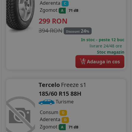
Aderenta
C
Zgomot
A
71 dB
299
RON
394 RON
24
%
Discount
In stoc - peste 12 buc
livrare 24/48 ore
Stoc magazin
4
Adauga in cos
Tercelo
Freeze s1
185/60 R15 88H
Turisme
Consum
D
Aderenta
D
Zgomot
A
71 dB