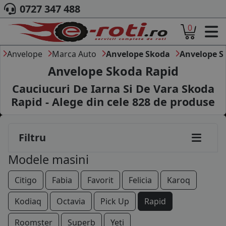
0727 347 488
0
ACASA
DESPRE NOI
Anvelope
Marca Auto
Anvelope Skoda
Anvelope S
ANVELOPE
Anvelope Skoda Rapid
AUTO
Cauciucuri De Iarna Si De Vara Skoda
CAMION
Rapid - Alege din cele
828
de produse
MOTO
AGROINDUSTRIALE
CAUTARE DUPA
Filtru
DIMENSIUNI
PRODUCATORI ANVELOPE
Modele masini
MARCA AUTO
BLOG
Citigo
Fabia
Favorit
Felicia
Karoq
B2B - COLABORARE COMPANII
Kodiaq
Octavia
Pick Up
Rapid
CONT
Roomster
Superb
Yeti
CONTACT