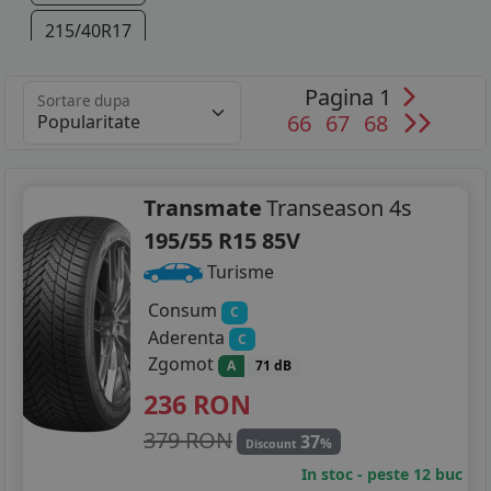
215/40R17
Pagina 1
Sortare dupa
66
67
68
Transmate
Transeason 4s
195/55 R15 85V
Turisme
Consum
C
Aderenta
C
Zgomot
A
71 dB
236
RON
379 RON
37
%
Discount
In stoc - peste 12 buc