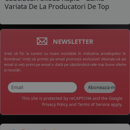
Variata De La Producatori De Top
NEWSLETTER
Vreți să fiți la curent cu toate noutățile în industria anvelopelor în
România? Vreți să primiți pe email promoții exclusive? Abonați-vă pe
email și veți primi pe email o dată pe săptămână cele mai bune oferte
și noutăți.
This site is protected by reCAPTCHA and the Google
Privacy Policy
and
Terms of Service
apply.