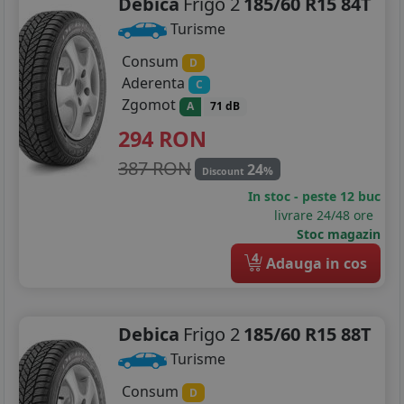
Debica
Frigo 2
185/60 R15 84T
Turisme
Consum
D
Aderenta
C
Zgomot
A
71 dB
294
RON
387 RON
24
%
Discount
In stoc - peste 12 buc
livrare 24/48 ore
Stoc magazin
4
Adauga in cos
Debica
Frigo 2
185/60 R15 88T
Turisme
Consum
D