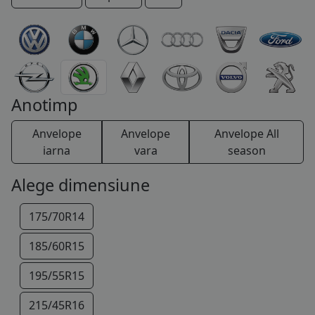
COS (
0 PRODUSE
)
Anotimp
Anvelope
Anvelope
Anvelope All
iarna
vara
season
Alege dimensiune
175/70R14
185/60R15
195/55R15
215/45R16