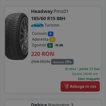
Headway
Pms01
185/60 R15 88H
Turisme
Consum
B
Aderenta
D
Zgomot
A
70 dB
220
RON
294 RON
25
%
Discount
In stoc - peste 12 buc
livrare 24/48 ore
Stoc magazin
4
Adauga in cos
Debica
Navigator 3