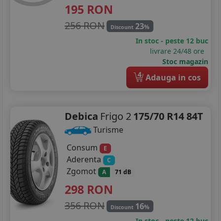
195
RON
256 RON
23
%
Discount
In stoc - peste 12 buc
livrare 24/48 ore
Stoc magazin
4
Adauga in cos
Debica
Frigo 2
175/70 R14 84T
Turisme
Consum
E
Aderenta
C
Zgomot
A
71 dB
298
RON
356 RON
16
%
Discount
In stoc - peste 12 buc