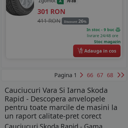
Zgomot
A
70 dB
301
RON
411 RON
26
%
Discount
In stoc - 9 buc
livrare 24/48 ore
Stoc magazin
4
Adauga in cos
Pagina 1
66
67
68
Cauciucuri Vara Si Iarna Skoda
Rapid - Descopera anvelopele
pentru toate marcile de masini la
un raport calitate-pret corect
Cauciucuri Skoda Rapid - Gama