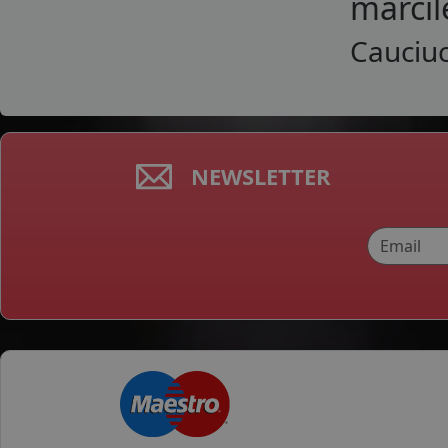
marcil
SAILUN
Cauciuc
SEBRING
SONIX
SPORTIVA
STARMAXX
SUMITOMO
SUNNY
NEWSLETTER
TAURUS
TERCELO
TIGAR
TOMKET
TOURADOR
TRACMAX
TRANSMATE
TRIANGLE
TRISTAR
TYFOON
VIKING