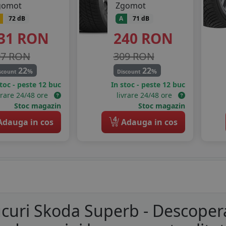
gomot
Zgomot
72 dB
A
71 dB
31
RON
240
RON
97 RON
309 RON
22
22
%
%
scount
Discount
stoc - peste 12 buc
In stoc - peste 12 buc
vrare 24/48 ore
livrare 24/48 ore
Stoc magazin
Stoc magazin
4
dauga in cos
Adauga in cos
curi Skoda Superb - Descoper