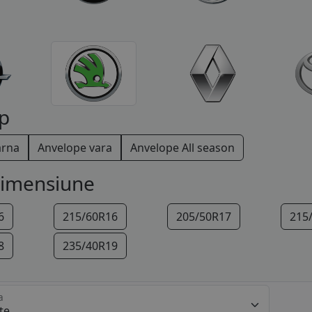
p
arna
Anvelope vara
Anvelope All season
dimensiune
6
215/60R16
205/50R17
215
8
235/40R19
a