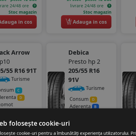
vrare 24/48 ore
livrare 24/48 ore
Stoc magazin
Stoc magazin
4
dauga in cos
Adauga in cos
lack Arrow
Debica
p10
Presto hp 2
5/55 R16 91T
205/55 R16
91V
Turisme
Turisme
onsum
C
derenta
D
Consum
D
gomot
Aderenta
B
70 dB
Zgomot
38
RON
A
70 dB
eb folosește cookie-uri
280
RON
osește cookie-uri pentru a îmbunătăți experiența utilizatorului. Prin
02 RON