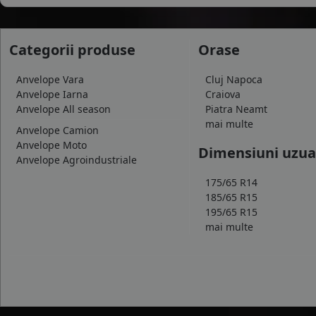
VITTOS
WANLI
WARRIOR
Categorii produse
Orase
WESTLAKE
WINDFORCE
Anvelope Vara
Cluj Napoca
ZEETEX
Anvelope Iarna
Craiova
Anvelope All season
Piatra Neamt
mai multe
Anvelope Camion
Anvelope Moto
Dimensiuni uzua
Anvelope Agroindustriale
175/65 R14
185/65 R15
195/65 R15
mai multe