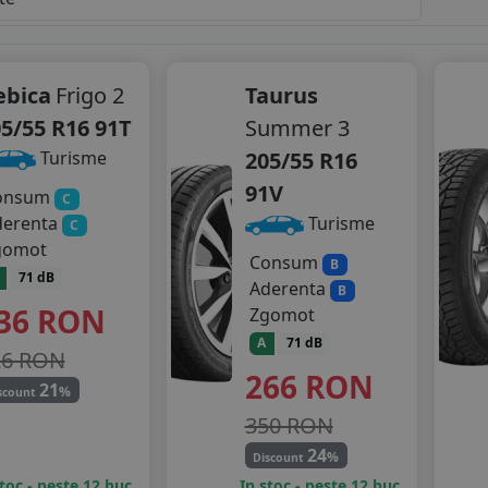
ebica
Frigo 2
Taurus
5/55 R16 91T
Summer 3
205/55 R16
Turisme
91V
onsum
C
derenta
Turisme
C
gomot
Consum
B
71 dB
Aderenta
B
36
RON
Zgomot
A
71 dB
26 RON
266
RON
21
%
scount
350 RON
24
%
Discount
stoc - peste 12 buc
In stoc - peste 12 buc