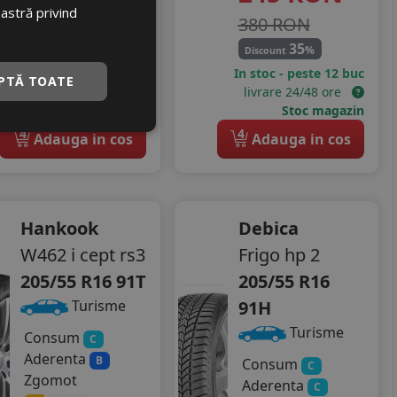
oastră privind
403 RON
380 RON
24
35
%
%
Discount
Discount
In stoc - peste 12 buc
In stoc - peste 12 buc
PTĂ TOATE
livrare 24/48 ore
livrare 24/48 ore
Stoc magazin
Stoc magazin
4
4
Adauga in cos
Adauga in cos
Hankook
Debica
W462 i cept rs3
Frigo hp 2
205/55 R16 91T
205/55 R16
91H
Turisme
Turisme
Consum
C
Aderenta
B
Consum
C
Zgomot
Aderenta
C