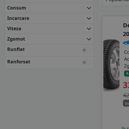
BF GOODRICH
Consum
COOPER
DEBICA
Incarcare
FALKEN
D
Viteza
FIRESTONE
20
FULDA
Zgomot
KLEBER
Runflat
KUMHO
C
MATADOR
A
Ranforsat
NEXEN
Z
SAVA
A
SEMPERIT
3
TOYO
UNIROYAL
4
VREDESTEIN
Di
YOKOHAMA
ANVELOPE BUGET
APLUS
APTANY
In 