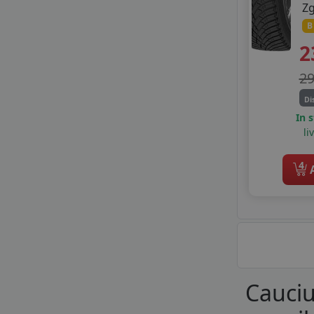
Z
MILESTONE
MILEVER
B
MIRAGE
2
MOTRIO
NANKANG
2
NORDEXX
Di
NOVEX
In 
ONYX
li
OPTIMO
OPTIMO BY HANKOOK
4
A
OVATION
PETLAS
PREMIORRI
PRINX
RADAR
RIKEN
ROADHOG
Cauciu
ROADX
ROYAL BLACK