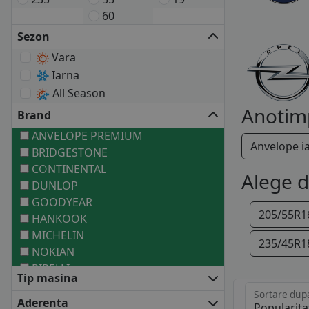
60
Sezon
Vara
Iarna
All Season
Anotim
Brand
ANVELOPE PREMIUM
Anvelope i
BRIDGESTONE
CONTINENTAL
Alege 
DUNLOP
GOODYEAR
205/55R1
HANKOOK
MICHELIN
235/45R1
NOKIAN
PIRELLI
Tip masina
ANVELOPE MEDII
Sortare dup
BARUM
Aderenta