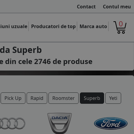
Contact
Contul meu
0
iuni uzuale
Producatori de top
Marca auto
da Superb
e din cele
2746
de produse
Pick Up
Rapid
Roomster
Superb
Yeti