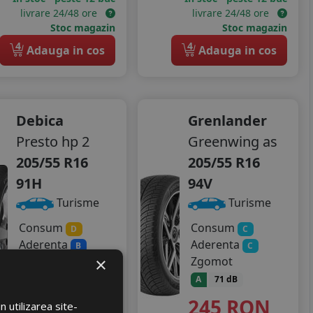
livrare 24/48 ore
livrare 24/48 ore
Stoc magazin
Stoc magazin
4
4
Adauga in cos
Adauga in cos
Debica
Grenlander
Presto hp 2
Greenwing as
205/55 R16
205/55 R16
91H
94V
Turisme
Turisme
Consum
Consum
D
C
Aderenta
Aderenta
B
C
×
Zgomot
Zgomot
A
70 dB
A
71 dB
306
RON
245
RON
 utilizarea site-