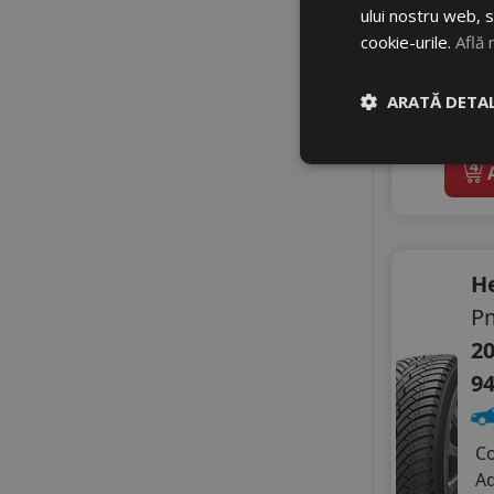
GRIPMAX
ului nostru web, s
GT RADIAL
Di
cookie-urile.
Află 
HEADWAY
HIFLY
In 
ARATĂ DETAL
ILINK
li
IMPERIAL
KORMORAN
4
A
KUSTONE
LANDSAIL
LANDSAIL SENTURY
LASSA
H
LAUFENN
P
LEAO
20
LINGLONG
MABOR
9
MASSIMO
MASTERSTEEL
C
MAXXIS
A
MAZZINI