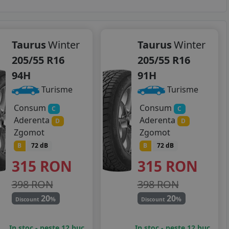
Taurus
Winter
Taurus
Winter
205/55 R16
205/55 R16
94H
91H
Turisme
Turisme
Consum
Consum
C
C
Aderenta
Aderenta
D
D
Zgomot
Zgomot
B
72 dB
B
72 dB
315
RON
315
RON
398 RON
398 RON
20
20
%
%
Discount
Discount
In stoc - peste 12 buc
In stoc - peste 12 buc