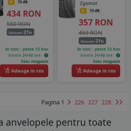
B
72 dB
Zgomot
434
RON
B
72 dB
357
RON
550 RON
453 RON
21
%
Discount
21
%
Discount
In stoc - peste 12 buc
In stoc - peste 12 buc
livrare 24/48 ore
livrare 24/48 ore
Stoc magazin
Stoc magazin
4
4
Adauga in cos
Adauga in cos
Pagina 1
226
227
228
a anvelopele pentru toate