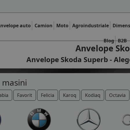
nvelope auto
Camion
Moto
Agroindustriale
Dimens
Blog
B2B
Anvelope Sko
Anvelope Skoda Superb - Aleg
 masini
abia
Favorit
Felicia
Karoq
Kodiaq
Octavia