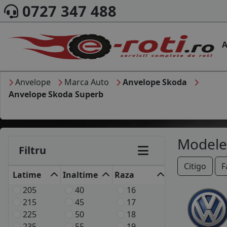
0727 347 488
A
Anvelope
Marca Auto
Anvelope Skoda
Anvelope Skoda Superb
Modele
Filtru
Citigo
F
Latime
Inaltime
Raza
205
40
16
215
45
17
225
50
18
235
55
19