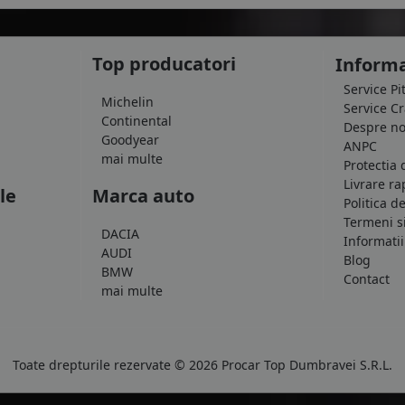
Top producatori
Informa
Service Pi
Michelin
Service C
Continental
Despre no
Goodyear
ANPC
mai multe
Protectia 
Livrare ra
le
Marca auto
Politica d
Termeni si
DACIA
Informatii
AUDI
Blog
BMW
Contact
mai multe
Toate drepturile rezervate © 2026 Procar Top Dumbravei S.R.L.