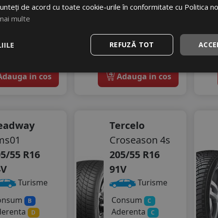
unteți de acord cu toate cookie-urile în conformitate cu Politica n
370 RON
21
%
scount
mai multe
24
%
Discount
stoc - peste 12 buc
In stoc - peste 12 buc
IILE
REFUZĂ TOT
ACCE
vrare 24/48 ore
livrare 24/48 ore
Stoc magazin
Stoc magazin
4
dauga in cos
Adauga in cos
eadway
Tercelo
ms01
Croseason 4s
5/55 R16
205/55 R16
4V
91V
Turisme
Turisme
onsum
Consum
B
C
derenta
Aderenta
D
C