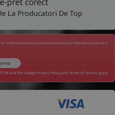
te-pret corect
De La Producatori De Top
ânia? Vreți să primiți pe email promoții exclusive? Abonați-vă pe email și
APTCHA and the Google
Privacy Policy
and
Terms of Service
apply.