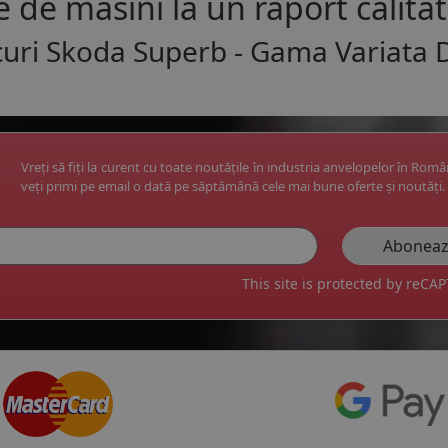
e de masini la un raport calita
uri Skoda Superb - Gama Variata 
Vreți să fiți la curent cu toate noutățile în industria anvelopelor în Rom
veți primi pe email o dată pe săptămână cele mai bune oferte și noutăți.
This site is protected by reC