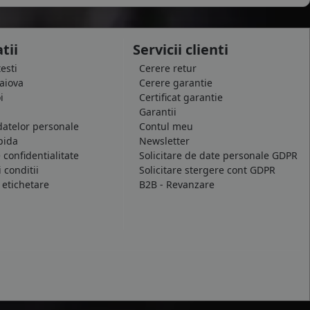
tii
Servicii clienti
testi
Cerere retur
raiova
Cerere garantie
i
Certificat garantie
Garantii
datelor personale
Contul meu
pida
Newsletter
e confidentialitate
Solicitare de date personale GDPR
 conditii
Solicitare stergere cont GDPR
 etichetare
B2B - Revanzare