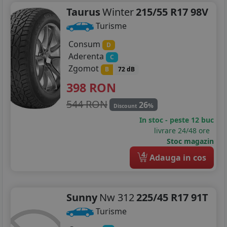
Taurus
Winter
215/55 R17 98V
Turisme
Consum
D
Aderenta
C
Zgomot
B
72 dB
398
RON
544 RON
26
%
Discount
In stoc - peste 12 buc
livrare 24/48 ore
Stoc magazin
4
Adauga in cos
Sunny
Nw 312
225/45 R17 91T
Turisme