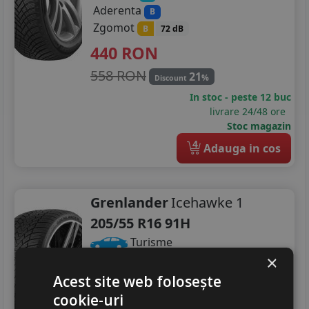
Aderenta
B
Zgomot
B
72 dB
440
RON
558 RON
21
%
Discount
In stoc - peste 12 buc
livrare 24/48 ore
Stoc magazin
4
Adauga in cos
Grenlander
Icehawke 1
205/55 R16 91H
Turisme
×
Consum
C
Acest site web folosește
Aderenta
D
cookie-uri
Zgomot
A
71 dB