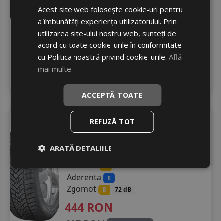
239
RON
Acest site web folosește cookie-uri pentru
a îmbunătăți experiența utilizatorului. Prin
367 RON
34
%
Discount
utilizarea site-ului nostru web, sunteți de
In stoc - peste 12 buc
acord cu toate cookie-urile în conformitate
livrare 24/48 ore
cu Politica noastră privind cookie-urile.
Află
Stoc magazin
mai multe
4
Adauga in cos
ACCEPTĂ TOATE
Debica
Frigo hp2
REFUZĂ TOT
225/45 R17 91H
Turisme
ARATĂ DETALIILE
Consum
D
Aderenta
B
Zgomot
B
72 dB
444
RON