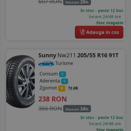
607 RON
26
%
Discount
In stoc - peste 12 buc
livrare 24/48 ore
Stoc magazin
4
Adauga in cos
Sunny
Nw211
205/55 R16 91T
Turisme
Consum
C
Aderenta
C
Zgomot
B
72 dB
238
RON
366 RON
34
%
Discount
In stoc - peste 12 buc
livrare 24/48 ore
Stoc magazin