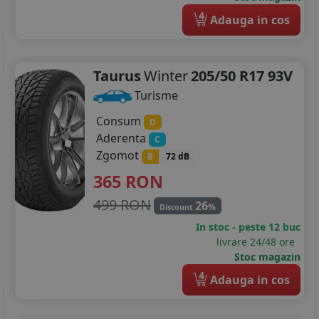
4
Adauga in cos
Taurus
Winter
205/50 R17 93V
Turisme
Consum
D
Aderenta
C
Zgomot
B
72 dB
365
RON
499 RON
26
%
Discount
In stoc - peste 12 buc
livrare 24/48 ore
Stoc magazin
4
Adauga in cos