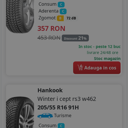
Consum
C
Aderenta
C
Zgomot
B
72 dB
357
RON
453 RON
21
%
Discount
In stoc - peste 12 buc
livrare 24/48 ore
Stoc magazin
4
Adauga in cos
Hankook
Winter i cept rs3 w462
205/55 R16 91H
Turisme
Consum
C