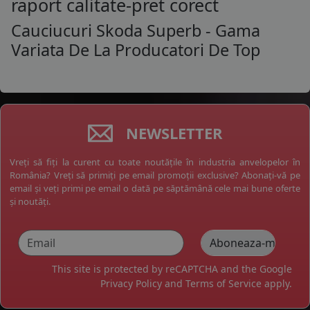
raport calitate-pret corect
Cauciucuri Skoda Superb - Gama
Variata De La Producatori De Top
NEWSLETTER
Vreți să fiți la curent cu toate noutățile în industria anvelopelor în
România? Vreți să primiți pe email promoții exclusive? Abonați-vă pe
email și veți primi pe email o dată pe săptămână cele mai bune oferte
și noutăți.
This site is protected by reCAPTCHA and the Google
Privacy Policy
and
Terms of Service
apply.