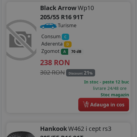
Black Arrow
Wp10
205/55 R16 91T
Turisme
Consum
C
Aderenta
D
Zgomot
A
70 dB
238
RON
302 RON
21
%
Discount
In stoc - peste 12 buc
livrare 24/48 ore
Stoc magazin
4
Adauga in cos
Hankook
W462 i cept rs3