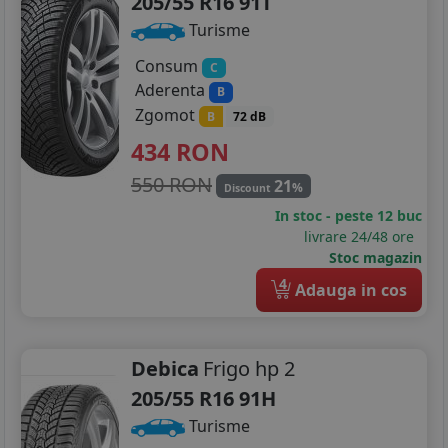
205/55 R16 91T
Turisme
Consum
C
Aderenta
B
Zgomot
B
72 dB
434
RON
550 RON
21
%
Discount
In stoc - peste 12 buc
livrare 24/48 ore
Stoc magazin
4
Adauga in cos
Debica
Frigo hp 2
205/55 R16 91H
Turisme