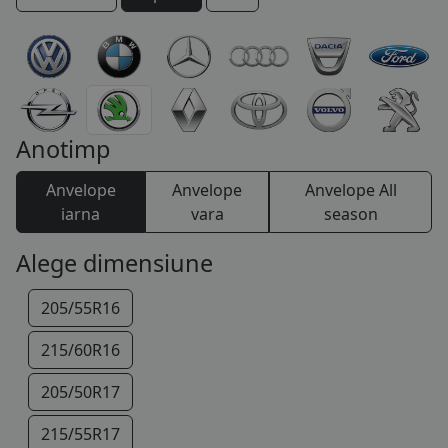
COS (
0 PRODUSE
)
Anotimp
Anvelope
Anvelope
Anvelope All
iarna
vara
season
Alege dimensiune
205/55R16
215/60R16
205/50R17
215/55R17