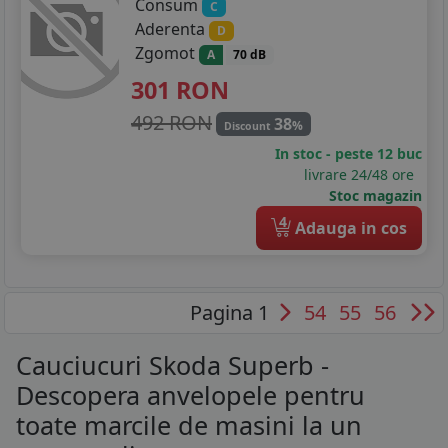
Consum
C
Aderenta
D
Zgomot
A
70 dB
301
RON
492 RON
38
%
Discount
In stoc - peste 12 buc
livrare 24/48 ore
Stoc magazin
4
Adauga in cos
Pagina 1
54
55
56
Cauciucuri Skoda Superb -
Descopera anvelopele pentru
toate marcile de masini la un