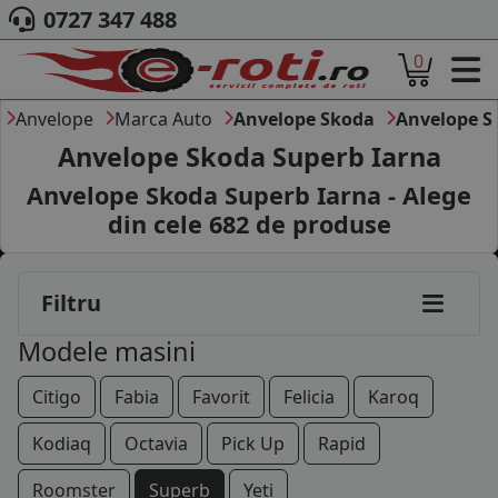
0727 347 488
0
ACASA
DESPRE NOI
Anvelope
Marca Auto
Anvelope Skoda
Anvelope S
ANVELOPE
Anvelope Skoda Superb Iarna
AUTO
Anvelope Skoda Superb Iarna - Alege
CAMION
din cele
682
de produse
MOTO
AGROINDUSTRIALE
CAUTARE DUPA
Filtru
DIMENSIUNI
PRODUCATORI ANVELOPE
Modele masini
MARCA AUTO
BLOG
Citigo
Fabia
Favorit
Felicia
Karoq
B2B - COLABORARE COMPANII
Kodiaq
Octavia
Pick Up
Rapid
CONT
Roomster
Superb
Yeti
CONTACT