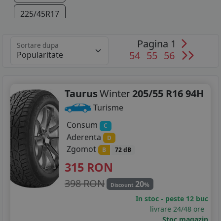
225/45R17
225/40R18
Pagina 1
Sortare dupa
54
55
56
235/45R18
235/40R19
Taurus
Winter
205/55 R16 94H
Turisme
Consum
C
Aderenta
D
Zgomot
B
72 dB
315
RON
398 RON
20
%
Discount
In stoc - peste 12 buc
livrare 24/48 ore
Stoc magazin