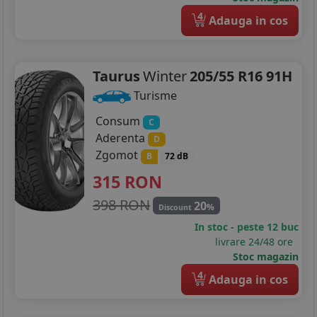
4
Adauga in cos
Taurus
Winter
205/55 R16 91H
Turisme
Consum
C
Aderenta
D
Zgomot
B
72 dB
315
RON
398 RON
20
%
Discount
In stoc - peste 12 buc
livrare 24/48 ore
Stoc magazin
4
Adauga in cos