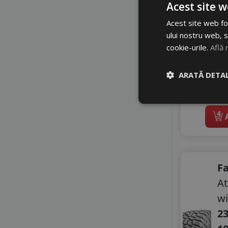
MILESTONE
Acest site w
B
MILEVER
Acest site web fol
1
NANKANG
ului nostru web, s
NOVEX
cookie-urile.
Află 
1
OPTIMO BY HANKOOK
PETLAS
Di
ARATĂ DETAL
RADAR
li
ROADHOG
ROADX
4
ROYAL BLACK
A
SAILUN
SEBRING
SONIX
SUNNY
F
SUPERIA
A
TAURUS
wi
TIGAR
23
TOURADOR
TRANSMATE