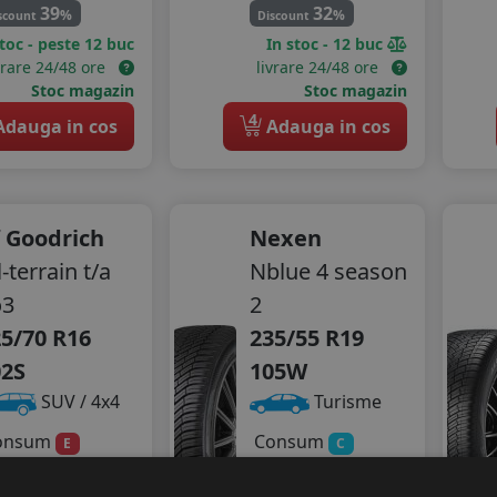
39
32
%
%
scount
Discount
stoc - peste 12 buc
In stoc - 12 buc
vrare 24/48 ore
livrare 24/48 ore
Stoc magazin
Stoc magazin
4
dauga in cos
Adauga in cos
 Goodrich
Nexen
l-terrain t/a
Nblue 4 season
o3
2
5/70 R16
235/55 R19
02S
105W
SUV / 4x4
Turisme
onsum
Consum
E
C
derenta
Aderenta
C
B
gomot
Zgomot