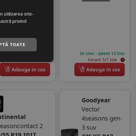
A
70 dB
 utilizarea site-
1354
RON
oastră privind
1651 RON
17
%
Discount
PTĂ TOATE
Ultima bucata!
livrare 24/48 ore
In stoc - peste 12 buc
Stoc magazin
livrare 5/7 zile
4
4
Adauga in cos
Adauga in cos
Goodyear
Vector
tinental
4seasons gen-
seasoncontact 2
3 suv
/55 R19 101T