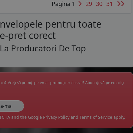
Pagina 1
29
30
31
anvelopele pentru toate
te-pret corect
 La Producatori De Top
ânia? Vreți să primiți pe email promoții exclusive? Abonați-vă pe email și
APTCHA and the Google
Privacy Policy
and
Terms of Service
apply.