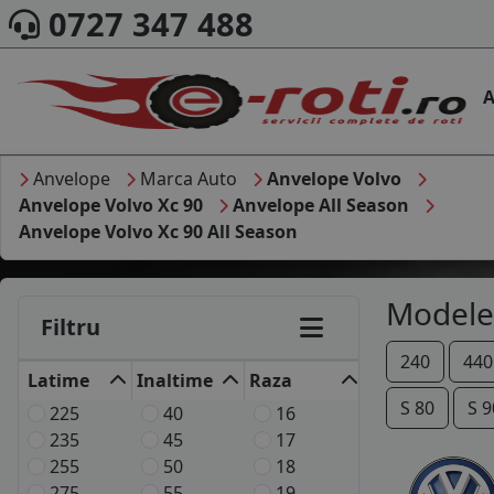
0727 347 488
A
Anvelope
Marca Auto
Anvelope Volvo
Anvelope Volvo Xc 90
Anvelope All Season
Anvelope Volvo Xc 90 All Season
Modele
Filtru
240
440
Latime
Inaltime
Raza
S 80
S 9
225
40
16
235
45
17
255
50
18
275
55
19