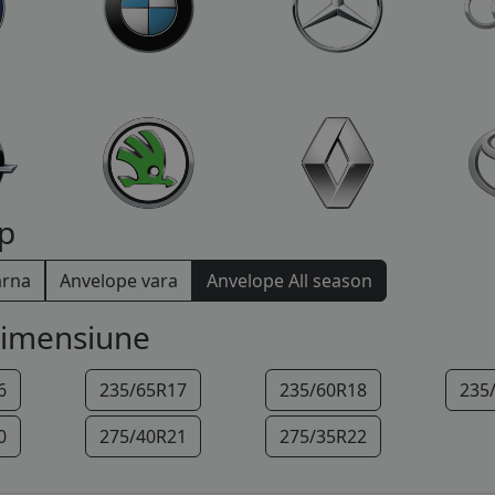
p
arna
Anvelope vara
Anvelope All season
dimensiune
6
235/65R17
235/60R18
235
0
275/40R21
275/35R22