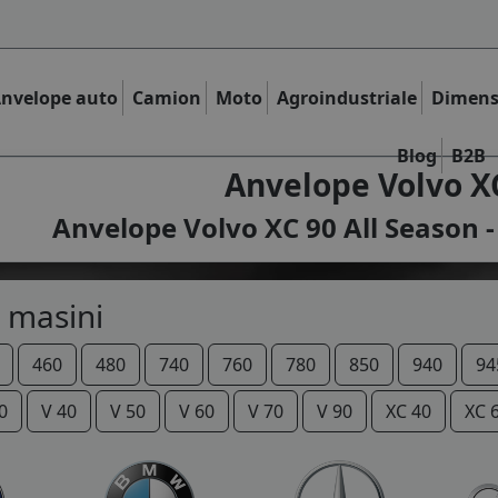
nvelope auto
Camion
Moto
Agroindustriale
Dimens
Blog
B2B
Anvelope Volvo XC
Anvelope Volvo XC 90 All Season -
 masini
460
480
740
760
780
850
940
94
0
V 40
V 50
V 60
V 70
V 90
XC 40
XC 