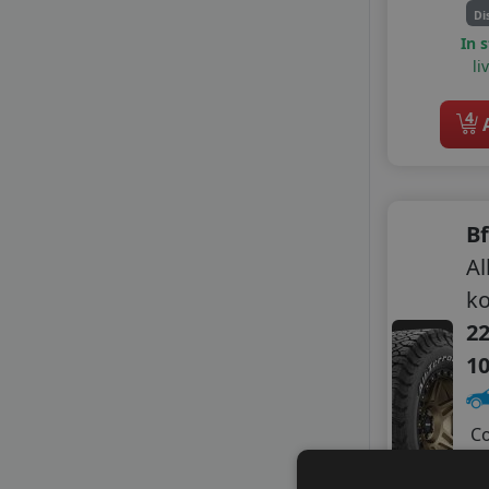
AUSTONE
Di
CEAT
In 
DELINTE
li
DOUBLE COIN
DOUBLESTAR
4
A
FORTUNE
GOLDLINE
GOODRIDE
GRIPMAX
Bf
GT RADIAL
HIFLY
Al
KORMORAN
k
LANDSAIL SENTURY
22
LASSA
1
LAUFENN
LEAO
LINGLONG
C
MASTERSTEEL
A
MAXXIS
Z