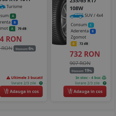
235/65 R17
Turisme
108W
SUV / 4x4
nsum
A
renta
B
Consum
C
omot
A
70 dB
Aderenta
B
54
RON
Zgomot
B
72 dB
5 RON
6
%
Discount
732
RON
907 RON
19
%
Discount
Ultimele 3 bucati!
In stoc - 4 buc
livrare 2/3 zile
livrare 2/3 zile
4
4
Adauga in cos
Adauga in cos