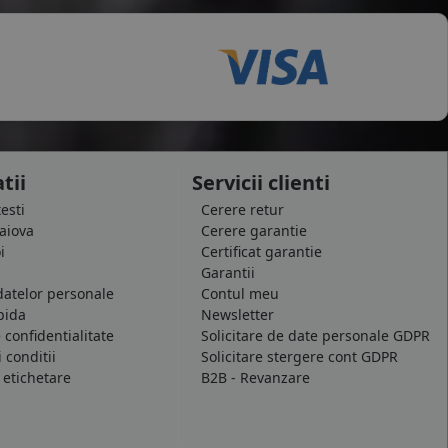
tii
Servicii clienti
testi
Cerere retur
raiova
Cerere garantie
i
Certificat garantie
Garantii
datelor personale
Contul meu
pida
Newsletter
e confidentialitate
Solicitare de date personale GDPR
 conditii
Solicitare stergere cont GDPR
 etichetare
B2B - Revanzare