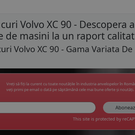
curi Volvo XC 90 - Descopera 
e de masini la un raport calita
uri Volvo XC 90 - Gama Variata De
Vreți să fiți la curent cu toate noutățile în industria anvelopelor în Rom
veți primi pe email o dată pe săptămână cele mai bune oferte și noutăți.
This site is protected by reC