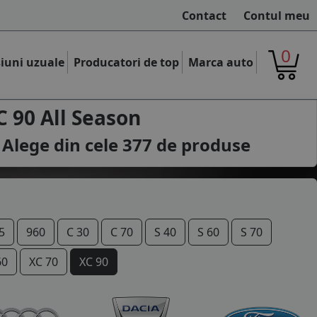
Contact
Contul meu
0
iuni uzuale
Producatori de top
Marca auto
 90 All Season
 Alege din cele
377
de produse
5
960
C 30
C 70
S 40
S 60
S 70
60
XC 70
XC 90