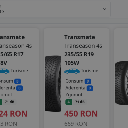
a
ransmate
Transmate
anseason 4s
Transeason 4s
5/65 R17
235/55 R19
08V
105W
Turisme
Turisme
onsum
Consum
B
B
derenta
Aderenta
B
B
gomot
Zgomot
71 dB
A
71 dB
24
RON
450
RON
03 RON
669 RON