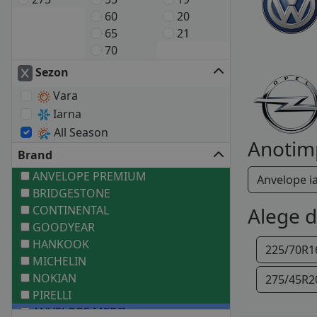
60
20
65
21
70
Sezon
Vara
Iarna
All Season
Anotim
Brand
ANVELOPE PREMIUM
Anvelope i
BRIDGESTONE
CONTINENTAL
Alege 
GOODYEAR
HANKOOK
225/70R1
MICHELIN
NOKIAN
275/45R2
PIRELLI
ANVELOPE MEDII