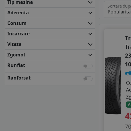
Tip masina
BARUM
Sortare dup
BF GOODRICH
Aderenta
COOPER
Consum
DEBICA
FALKEN
Incarcare
T
FIRESTONE
Viteza
Tr
FULDA
KLEBER
Zgomot
23
KUMHO
1
Runflat
NEXEN
SEMPERIT
Ranforsat
TOYO
C
UNIROYAL
A
VREDESTEIN
Z
YOKOHAMA
A
ANVELOPE BUGET
4
APLUS
APTANY
7