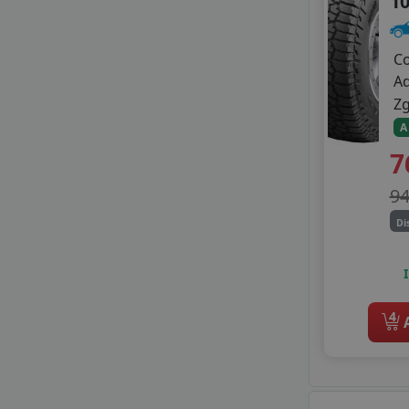
1
TYFOON
VICTORY
VIKING
C
WESTLAKE
A
Z
A
7
9
Di
4
A