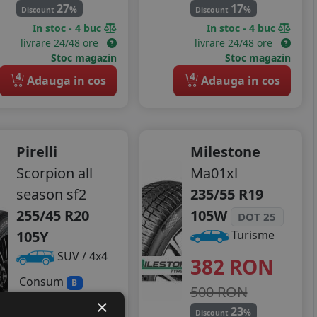
27
17
%
%
Discount
Discount
In stoc - 4 buc
In stoc - 4 buc
livrare 24/48 ore
livrare 24/48 ore
Stoc magazin
Stoc magazin
4
4
Adauga in cos
Adauga in cos
Pirelli
Milestone
Scorpion all
Ma01xl
season sf2
235/55 R19
255/45 R20
105W
DOT 25
105Y
Turisme
SUV / 4x4
382
RON
Consum
B
500 RON
Aderenta
A
×
23
%
Zgomot
Discount