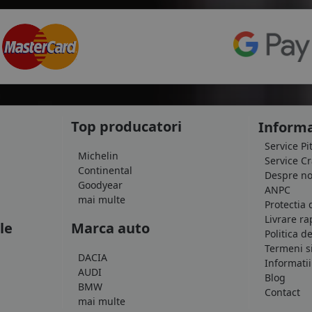
Top producatori
Informa
Service Pi
Michelin
Service C
Continental
Despre no
Goodyear
ANPC
mai multe
Protectia 
Livrare ra
le
Marca auto
Politica d
Termeni si
DACIA
Informatii
AUDI
Blog
BMW
Contact
mai multe