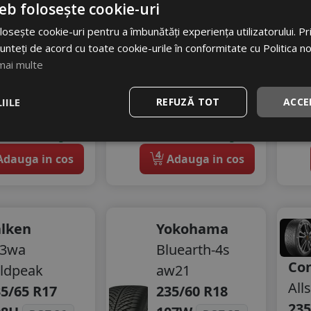
eb folosește cookie-uri
74 dB
B
72 dB
osește cookie-uri pentru a îmbunătăți experiența utilizatorului. Prin
009
RON
662
RON
unteți de acord cu toate cookie-urile în conformitate cu Politica n
mai multe
300 RON
807 RON
22
17
%
%
scount
Discount
IILE
REFUZĂ TOT
ACCE
Ultimele 2 bucati!
Ultimele 2 bucati!
vrare 24/48 ore
livrare 24/48 ore
Stoc magazin
Stoc magazin
4
dauga in cos
Adauga in cos
alken
Yokohama
t3wa
Bluearth-4s
Con
ldpeak
aw21
All
5/65 R17
235/60 R18
235