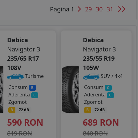
Pagina 1
29
30
31
Debica
Debica
Navigator 3
Navigator 3
235/65 R17
235/55 R19
108V
105W
Turisme
SUV / 4x4
Consum
Consum
B
C
Aderenta
Aderenta
C
C
Zgomot
Zgomot
B
72 dB
B
72 dB
590
RON
689
RON
819 RON
840 RON