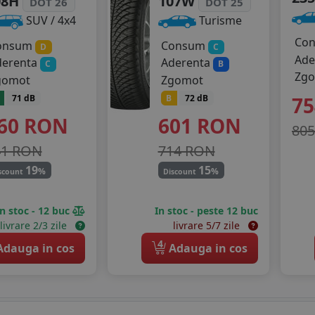
08H
107W
DOT 26
DOT 25
SUV / 4x4
Turisme
Co
onsum
Consum
D
C
Ade
derenta
Aderenta
C
B
Zg
gomot
Zgomot
71 dB
B
72 dB
7
60
RON
601
RON
80
41 RON
714 RON
19
15
%
%
scount
Discount
In stoc - 12 buc
In stoc - peste 12 buc
livrare 2/3 zile
livrare 5/7 zile
4
dauga in cos
Adauga in cos