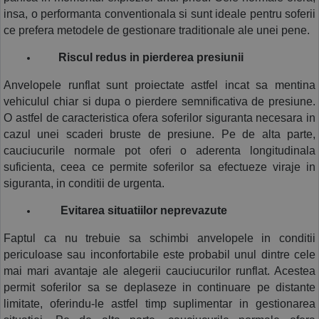
insa, o performanta conventionala si sunt ideale pentru soferii 
ce prefera metodele de gestionare traditionale ale unei pene.
Riscul redus in pierderea presiunii
Anvelopele runflat sunt proiectate astfel incat sa mentina 
vehiculul chiar si dupa o pierdere semnificativa de presiune. 
O astfel de caracteristica ofera soferilor siguranta necesara in 
cazul unei scaderi bruste de presiune. Pe de alta parte, 
cauciucurile normale pot oferi o aderenta longitudinala 
suficienta, ceea ce permite soferilor sa efectueze viraje in 
siguranta, in conditii de urgenta.
Evitarea situatiilor neprevazute
Faptul ca nu trebuie sa schimbi anvelopele in conditii 
periculoase sau inconfortabile este probabil unul dintre cele 
mai mari avantaje ale alegerii cauciucurilor runflat. Acestea 
permit soferilor sa se deplaseze in continuare pe distante 
limitate, oferindu-le astfel timp suplimentar in gestionarea 