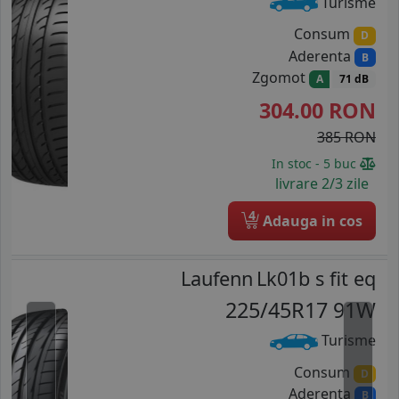
Turisme
Consum
D
Aderenta
B
Zgomot
A
71 dB
304.00
RON
385 RON
In stoc - 5 buc
livrare 2/3 zile
4
Adauga in cos
Laufenn
Lk01b s fit eq
225/45R17 91W
Turisme
Consum
D
Aderenta
B