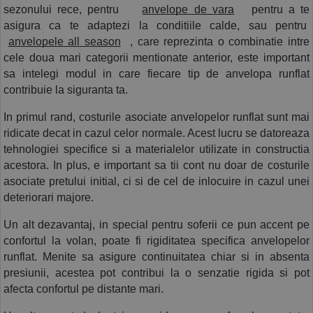
sezonului rece, pentru
anvelope de vara
 pentru a te 
asigura ca te adaptezi la conditiile calde, sau pentru 
anvelopele all season
, care reprezinta o combinatie intre 
cele doua mari categorii mentionate anterior, este important 
sa intelegi modul in care fiecare tip de anvelopa runflat 
contribuie la siguranta ta.
In primul rand, costurile asociate anvelopelor runflat sunt mai 
ridicate decat in cazul celor normale. Acest lucru se datoreaza 
tehnologiei specifice si a materialelor utilizate in constructia 
acestora. In plus, e important sa tii cont nu doar de costurile 
asociate pretului initial, ci si de cel de inlocuire in cazul unei 
deteriorari majore. 
Un alt dezavantaj, in special pentru soferii ce pun accent pe 
confortul la volan, poate fi rigiditatea specifica anvelopelor 
runflat. Menite sa asigure continuitatea chiar si in absenta 
presiunii, acestea pot contribui la o senzatie rigida si pot 
afecta confortul pe distante mari. 