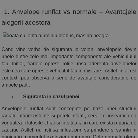
 1. Anvelope runflat vs normale – Avantajele 
alegerii acestora 
Cand vine vorba de siguranta la volan, anvelopele devin 
unele dintre cele mai importante componente ale vehiculului 
tau. Initial, franele opresc rotile, insa aderenta anvelopelor 
este cea care opreste vehiculul tau in miscare.  Astfel, in acest 
context, poti observa o serie de avantaje considerabile de 
ambele parti.
Siguranta in cazul penei
Anvelopele runflat sunt concepute pe baza unei structuri 
radiale ultrarezistente si pereti intariti, ceea ce inseamna ca 
vor putea fi folosite chiar si in situatia in care exista o pana de 
cauciuc. Astfel, nu risti sa fii luat prin surprindere si sa intri in 
panica in momentul exploziei unui pneu. Cele normale ofera, 