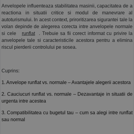
Anvelopele influenteaza stabilitatea masinii, capacitatea de a 
COS (
0 PRODUSE
)
reactiona in situatii critice si modul de manevrare al 
autoturismului. In acest context, priroritizarea sigurantei tale la 
volan depinde de alegerea corecta intre anvelopele normale 
si cele 
runflat
. Trebuie sa fii corect informat cu privire la 
anvelopele tale si caracteristicile acestora pentru a elimina 
riscul pierderii controlului pe sosea.
Cuprins:
1. Anvelope runflat vs. normale – Avantajele alegerii acestora
2. Cauciucuri runflat vs. normale – Dezavantaje in situatii de 
urgenta intre acestea
3. Compatibilitatea cu bugetul tau – cum sa alegi intre runflat 
sau normal