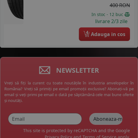
400 RON
In stoc - 12 buc
livrare 2/3 zile
4
Adauga in cos
NEWSLETTER
Vreți să fiți la curent cu toate noutățile în industria anvelopelor în
România? Vreți să primiți pe email promoții exclusive? Abonați-vă pe
email și veți primi pe email o dată pe săptămână cele mai bune oferte
și noutăți.
This site is protected by reCAPTCHA and the Google
Privacy Policy
and
Terms of Service
apply.