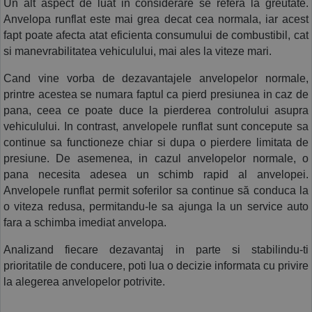
Un alt aspect de luat in considerare se refera la greutate. 
Anvelopa runflat este mai grea decat cea normala, iar acest 
fapt poate afecta atat eficienta consumului de combustibil, cat 
si manevrabilitatea vehiculului, mai ales la viteze mari. 
Cand vine vorba de dezavantajele anvelopelor normale, 
printre acestea se numara faptul ca pierd presiunea in caz de 
pana, ceea ce poate duce la pierderea controlului asupra 
vehiculului. In contrast, anvelopele runflat sunt concepute sa 
continue sa functioneze chiar si dupa o pierdere limitata de 
presiune. De asemenea, in cazul anvelopelor normale, o 
pana necesita adesea un schimb rapid al anvelopei. 
Anvelopele runflat permit soferilor sa continue să conduca la 
o viteza redusa, permitandu-le sa ajunga la un service auto 
fara a schimba imediat anvelopa.
Analizand fiecare dezavantaj in parte si stabilindu-ti 
prioritatile de conducere, poti lua o decizie informata cu privire 
la alegerea anvelopelor potrivite. 