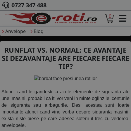
0727 347 488
0
ACASA
DESPRE NOI
Anvelope
Blog
ANVELOPE
AUTO
RUNFLAT VS. NORMAL: CE AVANTAJE
CAMION
SI DEZAVANTAJE ARE FIECARE FIECARE
MOTO
TIP?
AGROINDUSTRIALE
CAUTARE DUPA
DIMENSIUNI
PRODUCATORI ANVELOPE
Atunci cand te gandesti la acele elemente de siguranta ale 
MARCA AUTO
unei masini, probabil ca iti vor veni in minte oglinzile, centurile 
BLOG
de siguranta sau airbagurile. Desi acestea sunt foarte 
B2B - COLABORARE COMPANII
importante atunci cand vine vorba despre siguranta masinii, 
exista niste piese pe care adesea soferii il trec cu vederea: 
CONT
anvelopele. 
CONTACT