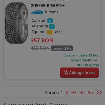
205/55 R16 91H
Turisme
Consum
C
Aderenta
C
Zgomot
B
72 dB
357
RON
453 RON
21
%
Discount
In stoc - peste 12 buc
livrare 24/48 ore
Stoc magazin
4
Adauga in cos
Pagina 1
93
94
95
Cauciucuri Audi Coupe -