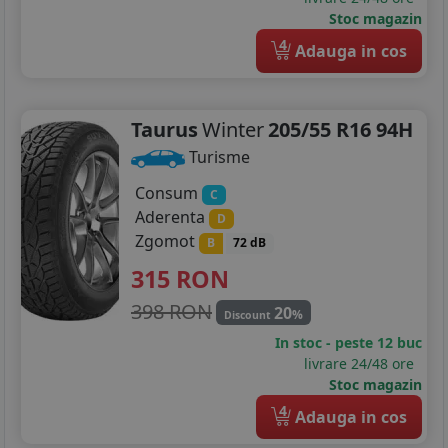
Stoc magazin
4
Adauga in cos
Taurus
Winter
205/55 R16 94H
Turisme
Consum
C
Aderenta
D
Zgomot
B
72 dB
315
RON
398 RON
20
%
Discount
In stoc - peste 12 buc
livrare 24/48 ore
Stoc magazin
4
Adauga in cos