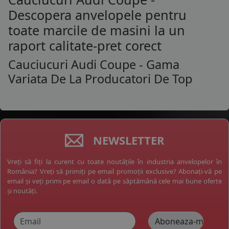
Descopera anvelopele pentru
toate marcile de masini la un
raport calitate-pret corect
Cauciucuri Audi Coupe - Gama
Variata De La Producatori De Top
NEWSLETTER
Vreți să fiți la curent cu toate noutățile în industria anvelopelor în
România? Vreți să primiți pe email promoții exclusive? Abonați-vă pe
email și veți primi pe email o dată pe săptămână cele mai bune oferte
și noutăți.