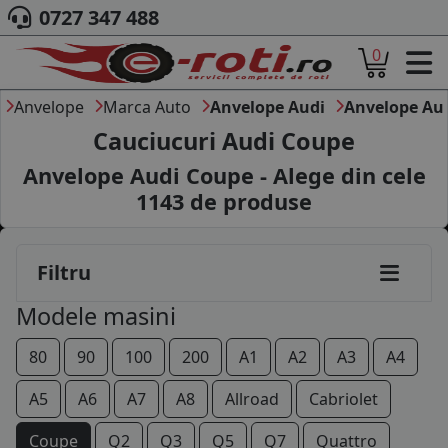
0727 347 488
0
ACASA
DESPRE NOI
Anvelope
Marca Auto
Anvelope Audi
Anvelope Au
ANVELOPE
Cauciucuri Audi Coupe
AUTO
Anvelope Audi Coupe - Alege din cele
CAMION
1143
de produse
MOTO
AGROINDUSTRIALE
CAUTARE DUPA
Filtru
DIMENSIUNI
PRODUCATORI ANVELOPE
Modele masini
MARCA AUTO
BLOG
80
90
100
200
A1
A2
A3
A4
B2B - COLABORARE COMPANII
A5
A6
A7
A8
Allroad
Cabriolet
CONT
Coupe
Q2
Q3
Q5
Q7
Quattro
CONTACT