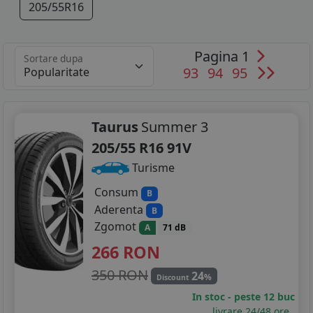
205/55R16
Pagina 1
Sortare dupa
93
94
95
Taurus
Summer 3
205/55 R16 91V
Turisme
Consum
B
Aderenta
B
Zgomot
A
71 dB
266
RON
350 RON
24
%
Discount
In stoc - peste 12 buc
livrare 24/48 ore