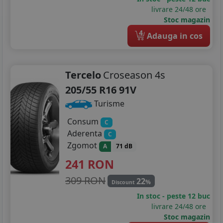
livrare 24/48 ore
Stoc magazin
4
Adauga in cos
Tercelo
Croseason 4s
205/55 R16 91V
Turisme
Consum
C
Aderenta
C
Zgomot
A
71 dB
241
RON
309 RON
22
%
Discount
In stoc - peste 12 buc
livrare 24/48 ore
Stoc magazin