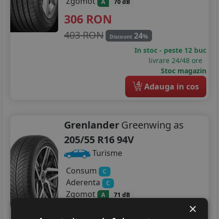
Zgomot
A
70 dB
306
RON
403 RON
24
%
Discount
In stoc - peste 12 buc
livrare 24/48 ore
Stoc magazin
4
Adauga in cos
Grenlander
Greenwing as
205/55 R16 94V
Turisme
Consum
C
Aderenta
C
Zgomot
A
71 dB
×
245
RON