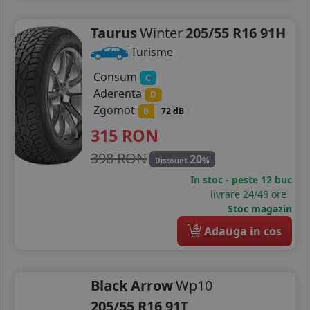
Taurus
Winter
205/55 R16 91H
Turisme
Consum
C
Aderenta
D
Zgomot
B
72 dB
315
RON
398 RON
20
%
Discount
In stoc - peste 12 buc
livrare 24/48 ore
Stoc magazin
4
Adauga in cos
Black Arrow
Wp10
205/55 R16 91T