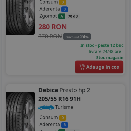
Consum
D
Aderenta
B
Zgomot
A
70 dB
280
RON
370 RON
24
%
Discount
In stoc - peste 12 buc
livrare 24/48 ore
Stoc magazin
4
Adauga in cos
Debica
Presto hp 2
205/55 R16 91H
Turisme
Consum
D
Aderenta
B