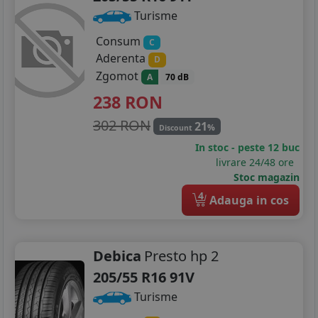
Turisme
Consum
C
Aderenta
D
Zgomot
A
70 dB
238
RON
302 RON
21
%
Discount
In stoc - peste 12 buc
livrare 24/48 ore
Stoc magazin
4
Adauga in cos
Debica
Presto hp 2
205/55 R16 91V
Turisme