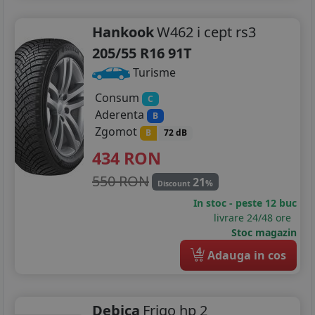
Hankook
W462 i cept rs3
205/55 R16 91T
Turisme
Consum
C
Aderenta
B
Zgomot
B
72 dB
434
RON
550 RON
21
%
Discount
In stoc - peste 12 buc
livrare 24/48 ore
Stoc magazin
4
Adauga in cos
Debica
Frigo hp 2