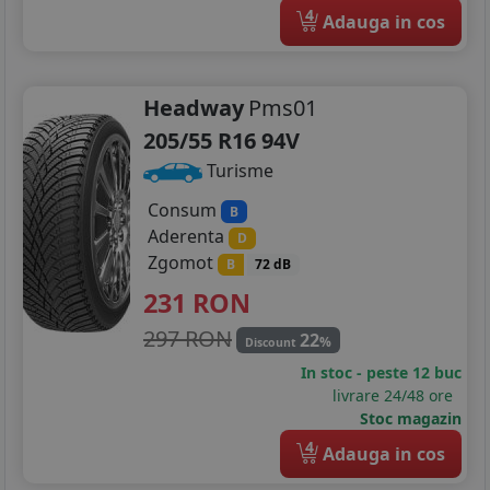
4
Adauga in cos
Headway
Pms01
205/55 R16 94V
Turisme
Consum
B
Aderenta
D
Zgomot
B
72 dB
231
RON
297 RON
22
%
Discount
In stoc - peste 12 buc
livrare 24/48 ore
Stoc magazin
4
Adauga in cos