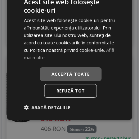
Acest site web folosește
381 RON
35
%
Discount
cookie-uri
In stoc - peste 12 buc
Acest site web folosește cookie-uri pentru
livrare 24/48 ore
a îmbunătăți experiența utilizatorului. Prin
Stoc magazin
utilizarea site-ului nostru web, sunteți de
4
Adauga in cos
acord cu toate cookie-urile în conformitate
cu Politica noastră privind cookie-urile.
Află
mai multe
Laufenn
Lh71 g fit 4s
205/55 R16 91H
ACCEPTĂ TOATE
Turisme
REFUZĂ TOT
Consum
D
Aderenta
B
Zgomot
ARATĂ DETALIILE
B
72 dB
315
RON
406 RON
22
%
Discount
In stoc - peste 12 buc