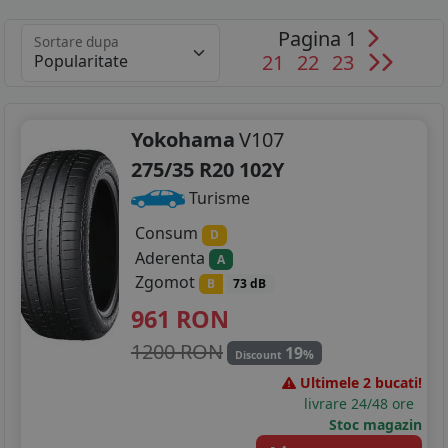
Pagina 1
Sortare dupa
21
22
23
Yokohama
V107
275/35 R20 102Y
Turisme
Consum
D
Aderenta
A
Zgomot
B
73 dB
961
RON
1200 RON
19
%
Discount
Ultimele 2 bucati!
livrare 24/48 ore
Stoc magazin