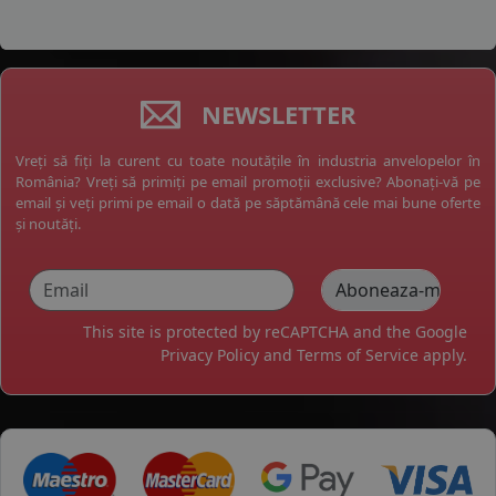
NEWSLETTER
Vreți să fiți la curent cu toate noutățile în industria anvelopelor în
România? Vreți să primiți pe email promoții exclusive? Abonați-vă pe
email și veți primi pe email o dată pe săptămână cele mai bune oferte
și noutăți.
This site is protected by reCAPTCHA and the Google
Privacy Policy
and
Terms of Service
apply.