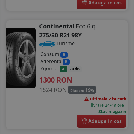
4
Adauga in cos
Continental
Eco 6 q
275/30 R21 98Y
Turisme
Consum
B
Aderenta
B
Zgomot
A
70 dB
1300
RON
1624 RON
19
%
Discount
Ultimele 2 bucati!
livrare 24/48 ore
Stoc magazin
4
Adauga in cos