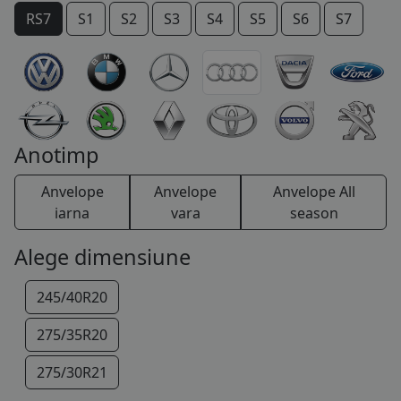
RS7
S1
S2
S3
S4
S5
S6
S7
COS (
0 PRODUSE
)
S8
SQ5
SQ7
TT
V8
Anotimp
Anvelope
Anvelope
Anvelope All
iarna
vara
season
Alege dimensiune
245/40R20
275/35R20
275/30R21