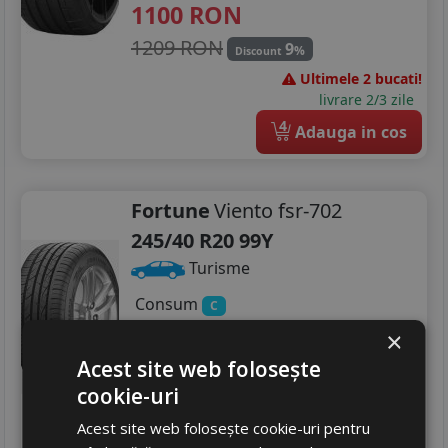
1100
RON
1209 RON
9
%
Discount
Ultimele 2 bucati!
livrare 2/3 zile
4
Adauga in cos
Fortune
Viento fsr-702
245/40 R20 99Y
Turisme
Consum
C
Aderenta
C
×
Zgomot
B
72 dB
Acest site web folosește
436
RON
cookie-uri
531 RON
17
%
Acest site web folosește cookie-uri pentru
Discount