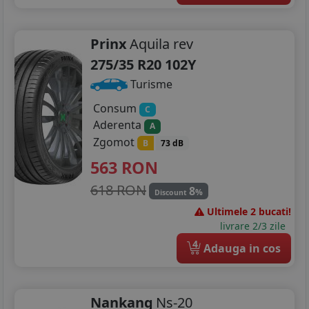
Prinx
Aquila rev
275/35 R20 102Y
Turisme
Consum
C
Aderenta
A
Zgomot
B
73 dB
563
RON
618 RON
8
%
Discount
Ultimele 2 bucati!
livrare 2/3 zile
4
Adauga in cos
Nankang
Ns-20