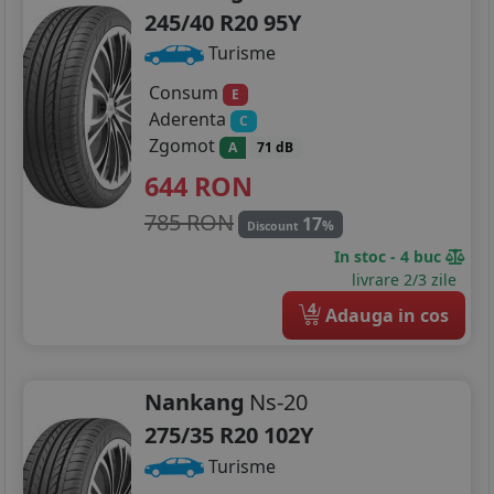
245/40 R20 95Y
Turisme
Consum
E
Aderenta
C
Zgomot
A
71 dB
644
RON
785 RON
17
%
Discount
In stoc - 4 buc
livrare 2/3 zile
4
Adauga in cos
Nankang
Ns-20
275/35 R20 102Y
Turisme