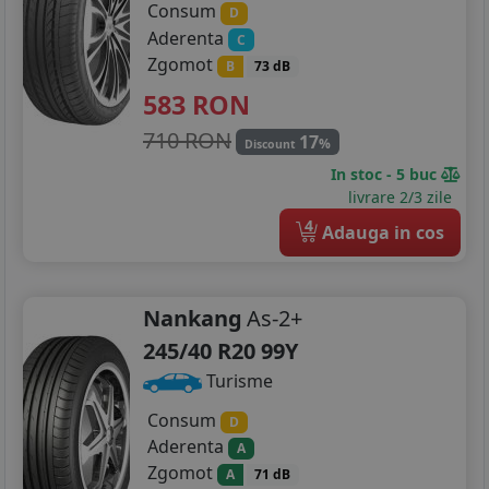
Consum
D
Aderenta
C
Zgomot
B
73 dB
583
RON
710 RON
17
%
Discount
In stoc - 5 buc
livrare 2/3 zile
4
Adauga in cos
Nankang
As-2+
245/40 R20 99Y
Turisme
Consum
D
Aderenta
A
Zgomot
A
71 dB