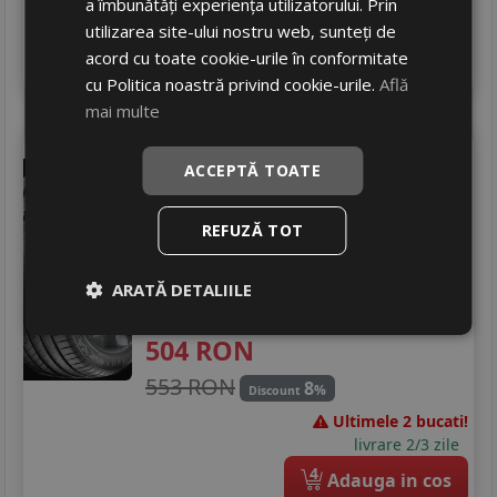
a îmbunătăți experiența utilizatorului. Prin
In stoc - peste 12 buc
livrare 2/3 zile
utilizarea site-ului nostru web, sunteți de
acord cu toate cookie-urile în conformitate
4
Adauga in cos
cu Politica noastră privind cookie-urile.
Află
mai multe
Prinx
Aquila rev
ACCEPTĂ TOATE
245/40 R20 99Y
Turisme
REFUZĂ TOT
Consum
C
Aderenta
A
ARATĂ DETALIILE
Zgomot
B
72 dB
504
RON
553 RON
8
%
Discount
Ultimele 2 bucati!
livrare 2/3 zile
4
Adauga in cos