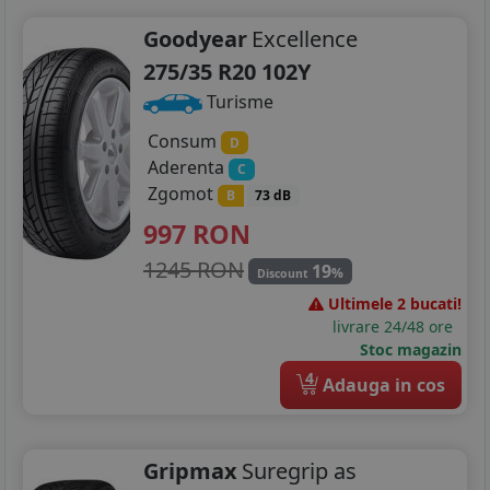
Goodyear
Excellence
275/35 R20 102Y
Turisme
Consum
D
Aderenta
C
Zgomot
B
73 dB
997
RON
1245 RON
19
%
Discount
Ultimele 2 bucati!
livrare 24/48 ore
Stoc magazin
4
Adauga in cos
Gripmax
Suregrip as