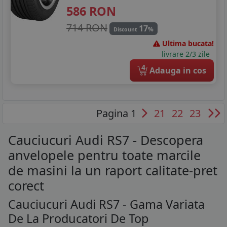
586
RON
714 RON
17
%
Discount
Ultima bucata!
livrare 2/3 zile
4
Adauga in cos
Pagina 1
21
22
23
Cauciucuri Audi RS7 - Descopera
anvelopele pentru toate marcile
de masini la un raport calitate-pret
corect
Cauciucuri Audi RS7 - Gama Variata
De La Producatori De Top