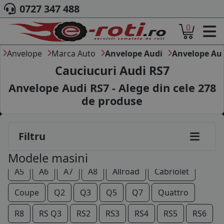
0727 347 488
0
ACASA
DESPRE NOI
Anvelope
Marca Auto
Anvelope Audi
Anvelope Aud
ANVELOPE
Cauciucuri Audi RS7
AUTO
Anvelope Audi RS7 - Alege din cele
278
CAMION
de produse
MOTO
AGROINDUSTRIALE
CAUTARE DUPA
Filtru
DIMENSIUNI
PRODUCATORI ANVELOPE
80
90
100
200
A1
A2
A3
A4
Modele masini
MARCA AUTO
A5
A6
A7
A8
Allroad
Cabriolet
BLOG
B2B - COLABORARE COMPANII
Coupe
Q2
Q3
Q5
Q7
Quattro
CONT
R8
RS Q3
RS2
RS3
RS4
RS5
RS6
CONTACT