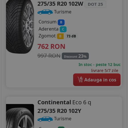
275/35 R20 102W
DOT 25
Turisme
Consum
B
Aderenta
C
Zgomot
B
73 dB
762
RON
997 RON
23
%
Discount
In stoc - peste 12 buc
livrare 5/7 zile
4
Adauga in cos
Continental
Eco 6 q
275/35 R20 102Y
Turisme