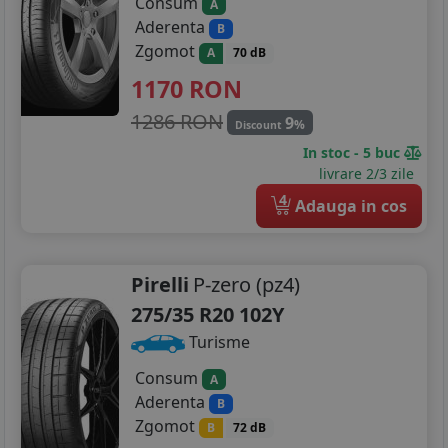
Consum
A
Aderenta
B
Zgomot
A
70 dB
1170
RON
1286 RON
9
%
Discount
In stoc - 5 buc
livrare 2/3 zile
4
Adauga in cos
Pirelli
P-zero (pz4)
275/35 R20 102Y
Turisme
Consum
A
Aderenta
B
Zgomot
B
72 dB