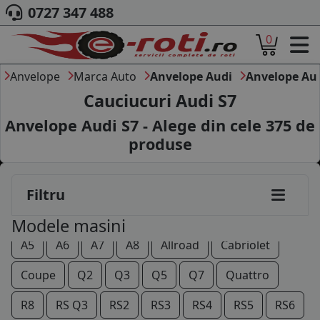
0727 347 488
0
ACASA
DESPRE NOI
Anvelope
Marca Auto
Anvelope Audi
Anvelope Aud
ANVELOPE
Cauciucuri Audi S7
AUTO
Anvelope Audi S7 - Alege din cele
375
de
CAMION
produse
MOTO
AGROINDUSTRIALE
CAUTARE DUPA
Filtru
DIMENSIUNI
PRODUCATORI ANVELOPE
80
90
100
200
A1
A2
A3
A4
Modele masini
MARCA AUTO
A5
A6
A7
A8
Allroad
Cabriolet
BLOG
B2B - COLABORARE COMPANII
Coupe
Q2
Q3
Q5
Q7
Quattro
CONT
R8
RS Q3
RS2
RS3
RS4
RS5
RS6
CONTACT