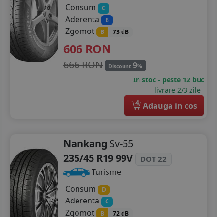
Consum
C
Aderenta
B
Zgomot
B
73 dB
606
RON
666 RON
9
%
Discount
In stoc - peste 12 buc
livrare 2/3 zile
4
Adauga in cos
Nankang
Sv-55
235/45 R19 99V
DOT 22
Turisme
Consum
D
Aderenta
C
Zgomot
B
72 dB