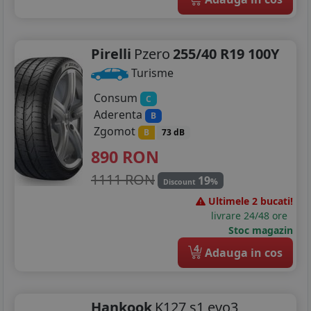
Pirelli
Pzero
255/40 R19 100Y
Turisme
Consum
C
Aderenta
B
Zgomot
B
73 dB
890
RON
1111 RON
19
%
Discount
Ultimele 2 bucati!
livrare 24/48 ore
Stoc magazin
4
Adauga in cos
Hankook
K127 s1 evo3