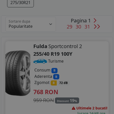
275/30R21
Pagina 1
Sortare dupa
29
30
31
Fulda
Sportcontrol 2
255/40 R19 100Y
Turisme
Consum
B
Aderenta
B
Zgomot
B
72 dB
768
RON
959 RON
19
%
Discount
Ultimele 2 bucati!
livrare 24/48 ore