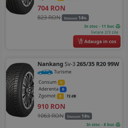
704
RON
823 RON
14
%
Discount
In stoc - 11 buc
livrare 2/3 zile
4
Adauga in cos
Nankang
Sv-3
265/35 R20 99W
Turisme
Consum
D
Aderenta
B
Zgomot
B
72 dB
910
RON
1063 RON
14
%
Discount
In stoc - 8 buc