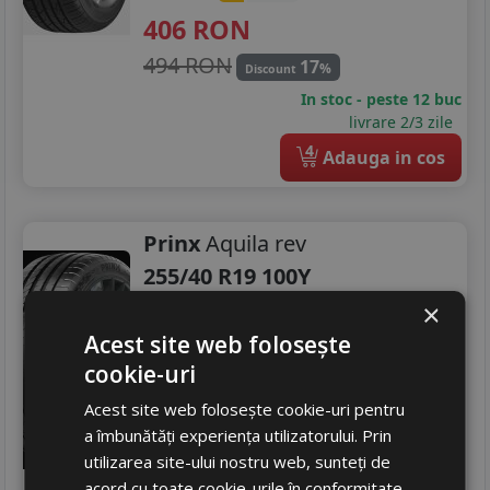
406
RON
494 RON
17
%
Discount
In stoc - peste 12 buc
livrare 2/3 zile
4
Adauga in cos
Prinx
Aquila rev
255/40 R19 100Y
Turisme
×
Acest site web folosește
Consum
C
cookie-uri
Aderenta
A
Zgomot
B
73 dB
Acest site web folosește cookie-uri pentru
439
RON
a îmbunătăți experiența utilizatorului. Prin
utilizarea site-ului nostru web, sunteți de
482 RON
8
%
Discount
acord cu toate cookie-urile în conformitate