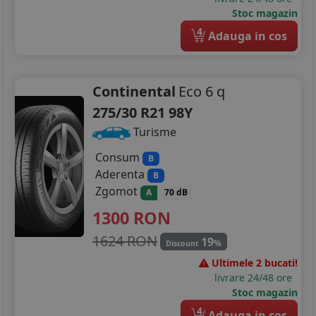
Stoc magazin
4
Adauga in cos
Continental
Eco 6 q
275/30 R21 98Y
Turisme
Consum
B
Aderenta
B
Zgomot
A
70 dB
1300
RON
1624 RON
19
%
Discount
Ultimele 2 bucati!
livrare 24/48 ore
Stoc magazin
4
Adauga in cos