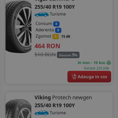
255/40 R19 100Y
Turisme
Consum
B
Aderenta
B
Zgomot
B
73 dB
464
RON
510 RON
9
%
Discount
In stoc - 10 buc
livrare 2/3 zile
4
Adauga in cos
Viking
Protech newgen
255/40 R19 100Y
Turisme