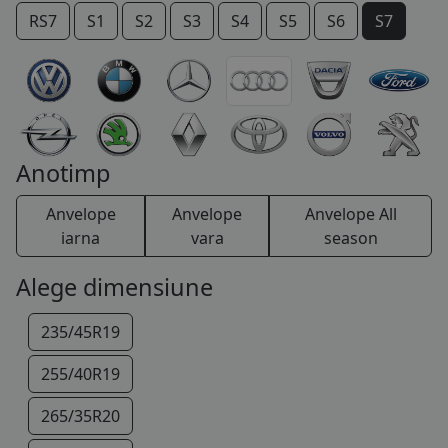
RS7
S1
S2
S3
S4
S5
S6
S7
COS (
0 PRODUSE
)
S8
SQ5
SQ7
TT
V8
Anotimp
Anvelope
Anvelope
Anvelope All
iarna
vara
season
Alege dimensiune
235/45R19
255/40R19
265/35R20