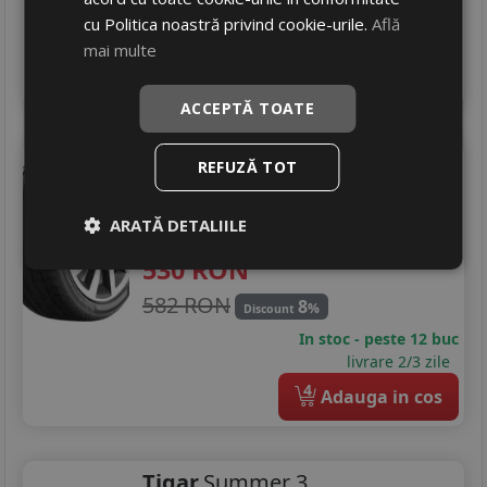
In stoc - peste 12 buc
cu Politica noastră privind cookie-urile.
Află
livrare 2/3 zile
mai multe
4
Adauga in cos
ACCEPTĂ TOATE
Sebring
Summer 3
REFUZĂ TOT
255/40 R19 100Y
Turisme
ARATĂ DETALIILE
530
RON
582 RON
8
%
Discount
In stoc - peste 12 buc
livrare 2/3 zile
4
Adauga in cos
Tigar
Summer 3