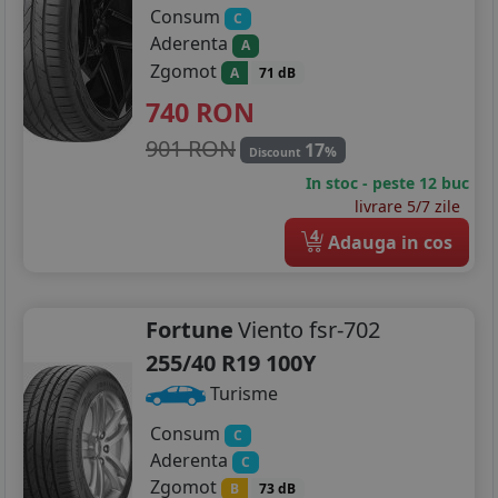
Consum
C
Aderenta
A
Zgomot
A
71 dB
740
RON
901 RON
17
%
Discount
In stoc - peste 12 buc
livrare 5/7 zile
4
Adauga in cos
Fortune
Viento fsr-702
255/40 R19 100Y
Turisme
Consum
C
Aderenta
C
Zgomot
B
73 dB