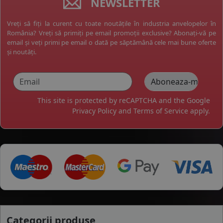
NEWSLETTER
Vreți să fiți la curent cu toate noutățile în industria anvelopelor în
România? Vreți să primiți pe email promoții exclusive? Abonați-vă pe
email și veți primi pe email o dată pe săptămână cele mai bune oferte
și noutăți.
This site is protected by reCAPTCHA and the Google
Privacy Policy
and
Terms of Service
apply.
Categorii produse