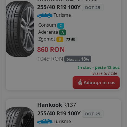
255/40 R19 100Y
DOT 25
Turisme
Consum
C
Aderenta
A
Zgomot
B
73 dB
860
RON
1049 RON
18
%
Discount
In stoc - peste 12 buc
livrare 5/7 zile
4
Adauga in cos
Hankook
K137
255/40 R19 100Y
DOT 25
Turisme