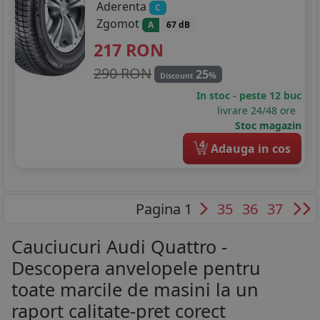
Aderenta
C
Zgomot
A
67 dB
217
RON
290 RON
25
%
Discount
In stoc - peste 12 buc
livrare 24/48 ore
Stoc magazin
4
Adauga in cos
Pagina 1
35
36
37
Cauciucuri Audi Quattro -
Descopera anvelopele pentru
toate marcile de masini la un
raport calitate-pret corect