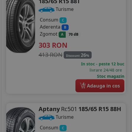
185/65 R15 88T
Turisme
Consum
C
Aderenta
B
Zgomot
A
70 dB
303
RON
413 RON
26
%
Discount
In stoc - peste 12 buc
livrare 24/48 ore
Stoc magazin
4
Adauga in cos
Aptany
Rc501
185/65 R15 88H
Turisme
Consum
C