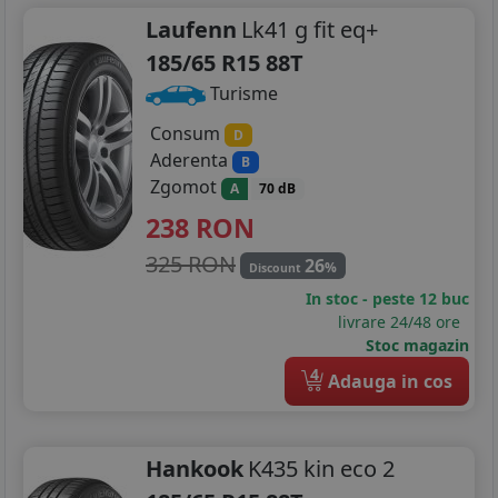
Laufenn
Lk41 g fit eq+
185/65 R15 88T
Turisme
Consum
D
Aderenta
B
Zgomot
A
70 dB
238
RON
325 RON
26
%
Discount
In stoc - peste 12 buc
livrare 24/48 ore
Stoc magazin
4
Adauga in cos
Hankook
K435 kin eco 2