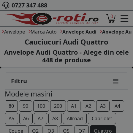
0727 347 488
0
ACASA
DESPRE NOI
Anvelope
Marca Auto
Anvelope Audi
Anvelope Au
ANVELOPE
Cauciucuri Audi Quattro
AUTO
Anvelope Audi Quattro - Alege din cele
CAMION
448
de produse
MOTO
AGROINDUSTRIALE
CAUTARE DUPA
Filtru
DIMENSIUNI
PRODUCATORI ANVELOPE
Modele masini
MARCA AUTO
BLOG
80
90
100
200
A1
A2
A3
A4
B2B - COLABORARE COMPANII
A5
A6
A7
A8
Allroad
Cabriolet
CONT
Coupe
Q2
Q3
Q5
Q7
Quattro
CONTACT