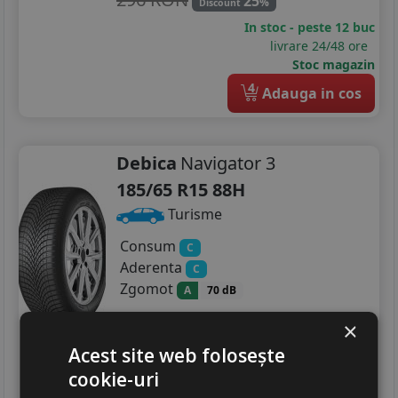
25
%
Discount
In stoc - peste 12 buc
livrare 24/48 ore
Stoc magazin
4
Adauga in cos
Debica
Navigator 3
185/65 R15 88H
Turisme
Consum
C
Aderenta
C
Zgomot
A
70 dB
329
RON
×
440 RON
25
Acest site web folosește
%
Discount
cookie-uri
In stoc - peste 12 buc
livrare 24/48 ore