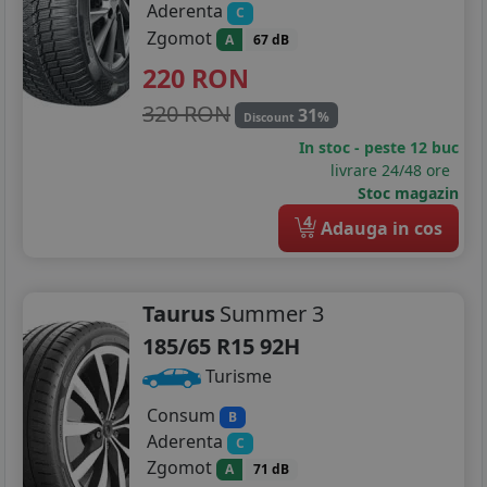
Aderenta
C
Zgomot
A
67 dB
220
RON
320 RON
31
%
Discount
In stoc - peste 12 buc
livrare 24/48 ore
Stoc magazin
4
Adauga in cos
Taurus
Summer 3
185/65 R15 92H
Turisme
Consum
B
Aderenta
C
Zgomot
A
71 dB