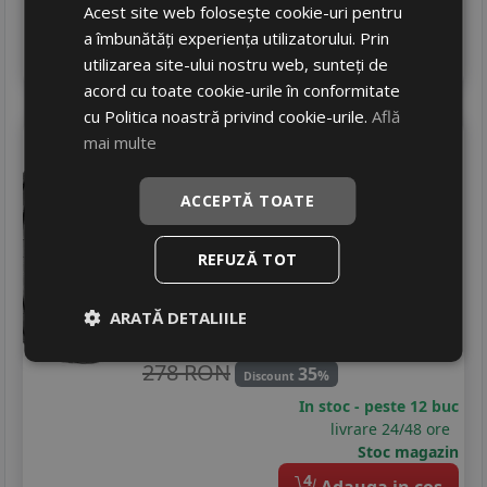
Acest site web folosește cookie-uri pentru
Stoc magazin
a îmbunătăți experiența utilizatorului. Prin
4
Adauga in cos
utilizarea site-ului nostru web, sunteți de
acord cu toate cookie-urile în conformitate
cu Politica noastră privind cookie-urile.
Află
Massimo
Ottima plus
mai multe
185/65 R15 88H
ACCEPTĂ TOATE
Turisme
Consum
C
REFUZĂ TOT
Aderenta
B
Zgomot
A
69 dB
ARATĂ DETALIILE
179
RON
278 RON
35
%
Discount
In stoc - peste 12 buc
livrare 24/48 ore
Stoc magazin
4
Adauga in cos