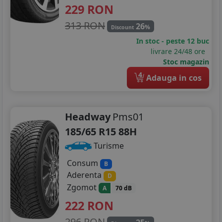
229
RON
313 RON
26
%
Discount
In stoc - peste 12 buc
livrare 24/48 ore
Stoc magazin
4
Adauga in cos
Headway
Pms01
185/65 R15 88H
Turisme
Consum
B
Aderenta
D
Zgomot
A
70 dB
222
RON
296 RON