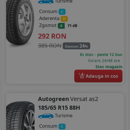
Turisme
Consum
C
Aderenta
D
Zgomot
A
71 dB
292
RON
385 RON
24
%
Discount
In stoc - peste 12 buc
livrare 24/48 ore
Stoc magazin
4
Adauga in cos
Autogreen
Versat as2
185/65 R15 88H
Turisme
Consum
C