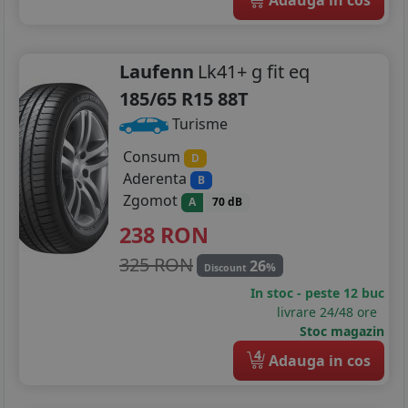
Laufenn
Lk41+ g fit eq
185/65 R15 88T
Turisme
Consum
D
Aderenta
B
Zgomot
A
70 dB
238
RON
325 RON
26
%
Discount
In stoc - peste 12 buc
livrare 24/48 ore
Stoc magazin
4
Adauga in cos