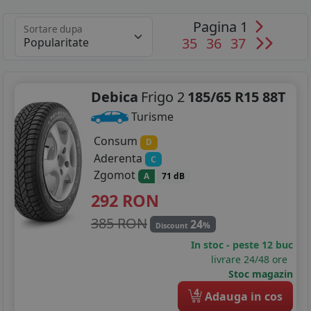
Pagina 1
Sortare dupa
35
36
37
Debica
Frigo 2
185/65 R15 88T
Turisme
Consum
D
Aderenta
C
Zgomot
A
71 dB
292
RON
385 RON
24
%
Discount
In stoc - peste 12 buc
livrare 24/48 ore
Stoc magazin
4
Adauga in cos