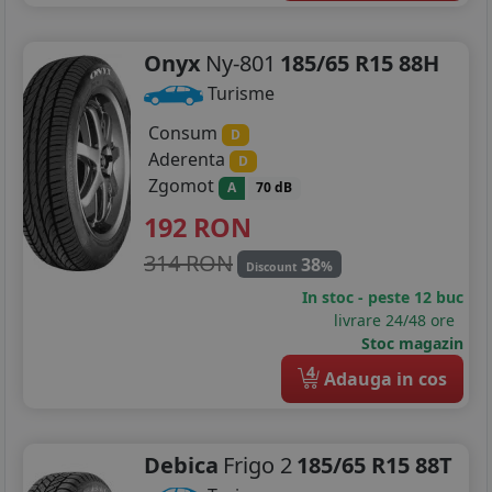
Onyx
Ny-801
185/65 R15 88H
Turisme
Consum
D
Aderenta
D
Zgomot
A
70 dB
192
RON
314 RON
38
%
Discount
In stoc - peste 12 buc
livrare 24/48 ore
Stoc magazin
4
Adauga in cos
Debica
Frigo 2
185/65 R15 88T