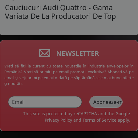
Cauciucuri Audi Quattro - Gama
Variata De La Producatori De Top
NEWSLETTER
Vreți să fiți la curent cu toate noutățile în industria anvelopelor în
România? Vreți să primiți pe email promoții exclusive? Abonați-vă pe
email și veți primi pe email o dată pe săptămână cele mai bune oferte
și noutăți.
This site is protected by reCAPTCHA and the Google
Privacy Policy
and
Terms of Service
apply.