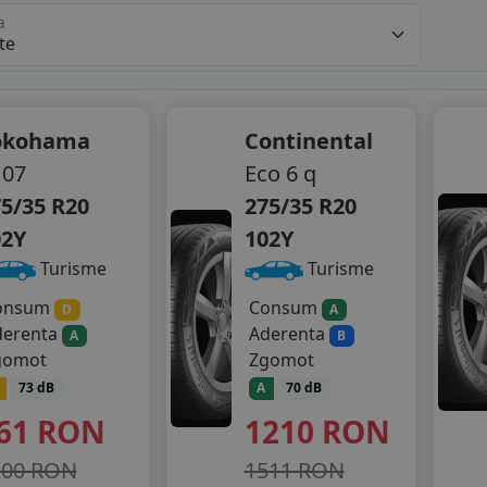
a
okohama
Continental
107
Eco 6 q
5/35 R20
275/35 R20
02Y
102Y
Turisme
Turisme
onsum
Consum
D
A
derenta
Aderenta
A
B
gomot
Zgomot
73 dB
A
70 dB
61
RON
1210
RON
200 RON
1511 RON