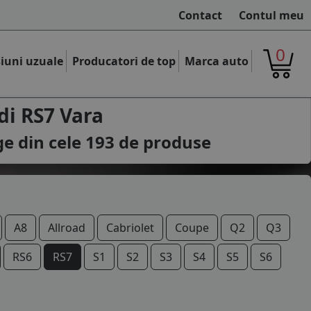
Contact
Contul meu
0
iuni uzuale
Producatori de top
Marca auto
di RS7 Vara
ge din cele
193
de produse
A8
Allroad
Cabriolet
Coupe
Q2
Q3
RS6
RS7
S1
S2
S3
S4
S5
S6