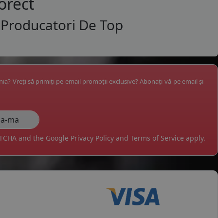
orect
 Producatori De Top
ânia? Vreți să primiți pe email promoții exclusive? Abonați-vă pe email și
APTCHA and the Google
Privacy Policy
and
Terms of Service
apply.