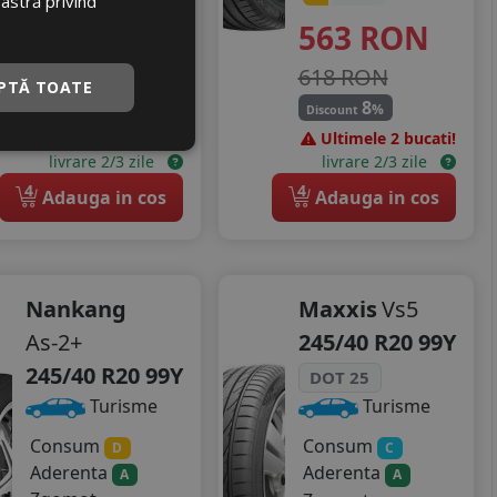
504
RON
oastră privind
563
RON
553 RON
618 RON
8
%
Discount
PTĂ TOATE
8
%
Discount
Ultimele 2 bucati!
Ultimele 2 bucati!
livrare 2/3 zile
livrare 2/3 zile
4
4
Adauga in cos
Adauga in cos
Nankang
Maxxis
Vs5
As-2+
245/40 R20 99Y
245/40 R20 99Y
DOT 25
Turisme
Turisme
Consum
Consum
D
C
Aderenta
Aderenta
A
A