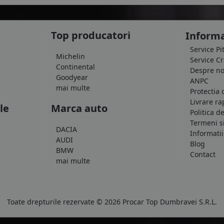
Top producatori
Informa
Service Pi
Michelin
Service C
Continental
Despre no
Goodyear
ANPC
mai multe
Protectia 
Livrare ra
le
Marca auto
Politica d
Termeni si
DACIA
Informatii
AUDI
Blog
BMW
Contact
mai multe
Toate drepturile rezervate © 2026 Procar Top Dumbravei S.R.L.