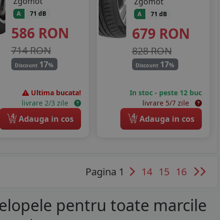
Zgomot
Zgomot
A
71 dB
A
71 dB
586
RON
679
RON
714 RON
828 RON
17
17
%
%
Discount
Discount
Ultima bucata!
In stoc - peste 12 buc
livrare 2/3 zile
livrare 5/7 zile
4
4
Adauga in cos
Adauga in cos
Pagina 1
14
15
16
elopele pentru toate marcile