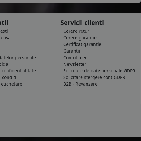
tii
Servicii clienti
testi
Cerere retur
raiova
Cerere garantie
i
Certificat garantie
Garantii
datelor personale
Contul meu
pida
Newsletter
e confidentialitate
Solicitare de date personale GDPR
 conditii
Solicitare stergere cont GDPR
 etichetare
B2B - Revanzare