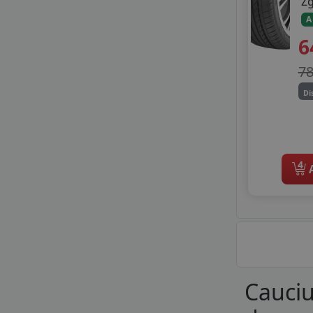
Z
A
6
7
Di
4
A
Cauciu