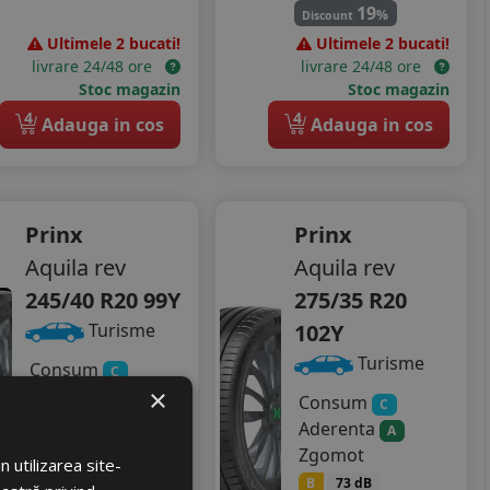
19
%
Discount
Ultimele 2 bucati!
Ultimele 2 bucati!
livrare 24/48 ore
livrare 24/48 ore
Stoc magazin
Stoc magazin
4
4
Adauga in cos
Adauga in cos
Prinx
Prinx
Aquila rev
Aquila rev
245/40 R20 99Y
275/35 R20
102Y
Turisme
Turisme
Consum
C
×
Aderenta
A
Consum
C
Zgomot
Aderenta
A
B
72 dB
Zgomot
 utilizarea site-
B
73 dB