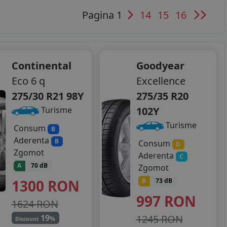
Pagina 1
14
15
16
Continental
Goodyear
Eco 6 q
Excellence
275/30 R21 98Y
275/35 R20
102Y
Turisme
Turisme
Consum
B
Aderenta
B
Consum
D
Zgomot
Aderenta
C
A
70 dB
Zgomot
1300
RON
B
73 dB
997
RON
1624 RON
1245 RON
19
%
Discount