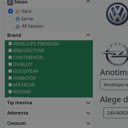
Sezon
Vara
Iarna
All Season
Brand
ANVELOPE PREMIUM
BRIDGESTONE
CONTINENTAL
DUNLOP
Anotim
GOODYEAR
HANKOOK
Anvelope i
MICHELIN
NOKIAN
Alege 
PIRELLI
Tip masina
ANVELOPE MEDII
BARUM
Aderenta
245/40R2
FALKEN
Consum
FIRESTONE