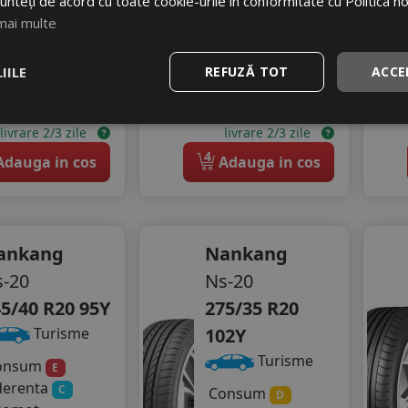
436
RON
unteți de acord cu toate cookie-urile în conformitate cu Politica n
mai multe
100
RON
531 RON
209 RON
17
%
Discount
IILE
REFUZĂ TOT
ACCE
9
%
scount
Ultimele 2 bucati!
In stoc - peste 12 buc
livrare 2/3 zile
livrare 2/3 zile
4
dauga in cos
Adauga in cos
ankang
Nankang
-20
Ns-20
5/40 R20 95Y
275/35 R20
102Y
Turisme
Turisme
onsum
E
derenta
C
Consum
D