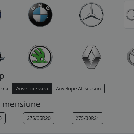
p
arna
Anvelope vara
Anvelope All season
dimensiune
0
275/35R20
275/30R21