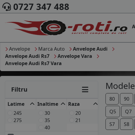
0727 347 488
A
Anvelope
Marca Auto
Anvelope Audi
Anvelope Audi Rs7
Anvelope Vara
Anvelope Audi Rs7 Vara
Modele
Filtru
80
90
Latime
Inaltime
Raza
Q5
Q7
245
30
20
275
35
21
S7
S8
40