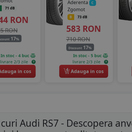
gomot
Aderenta
C
71 dB
Zgomot
44
RON
B
73 dB
583
RON
85 RON
710 RON
17
%
scount
17
%
Discount
In stoc - 4 buc
In stoc - 5 buc
livrare 2/3 zile
livrare 2/3 zile
4
dauga in cos
Adauga in cos
curi Audi RS7 - Descopera anv