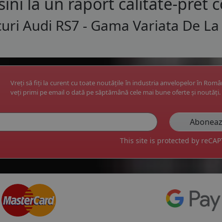
ini la un raport calitate-pret c
uri Audi RS7 - Gama Variata De La
Vreți să fiți la curent cu toate noutățile în industria anvelopelor în Rom
veți primi pe email o dată pe săptămână cele mai bune oferte și noutăți.
This site is protected by reC