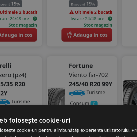
19
19
%
%
scount
Discount
Ultimele 2 bucati!
Ultimele 2 bucati!
vrare 24/48 ore
livrare 24/48 ore
Stoc magazin
Stoc magazin
4
dauga in cos
Adauga in cos
relli
Fortune
zero (pz4)
Viento fsr-702
5/35 R20
245/40 R20 99Y
02Y
Turisme
Turisme
Consum
C
Aderenta
C
onsum
A
Zgomot
eb folosește cookie-uri
derenta
B
B
72 dB
gomot
osește cookie-uri pentru a îmbunătăți experiența utilizatorului. Prin
72 dB