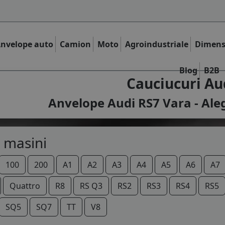
nvelope auto
Camion
Moto
Agroindustriale
Dimens
Blog
B2B
Cauciucuri Au
Anvelope Audi RS7 Vara - Ale
 masini
100
200
A1
A2
A3
A4
A5
A6
A7
Quattro
R8
RS Q3
RS2
RS3
RS4
RS5
SQ5
SQ7
TT
V8