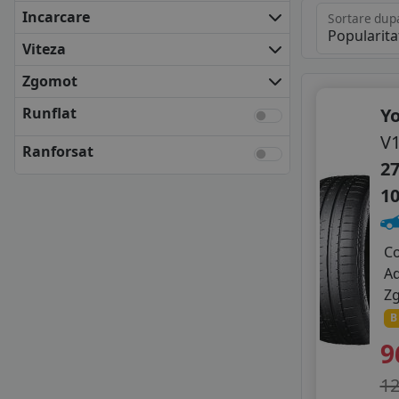
FULDA
Incarcare
Sortare dup
KLEBER
Viteza
KUMHO
MATADOR
Zgomot
NEXEN
Runflat
Y
UNIROYAL
V
VREDESTEIN
Ranforsat
YOKOHAMA
27
ANVELOPE BUGET
1
APLUS
AUSTONE
FORTUNE
C
GITI
A
GRIPMAX
Z
GT RADIAL
B
IMPERIAL
9
LANDSAIL
LAUFENN
1