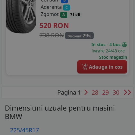
B
Aderenta
C
Zgomot
A
71 dB
520
RON
738 RON
29
%
Discount
In stoc - 4 buc
livrare 24/48 ore
Stoc magazin
4
Adauga in cos
Pagina 1
28
29
30
Dimensiuni uzuale pentru masini
BMW
225/45R17