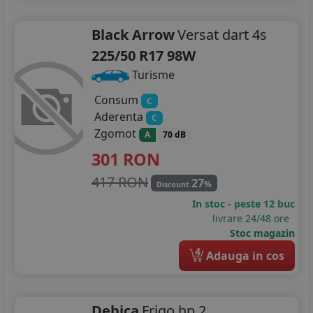
245/50R18
Black Arrow
Versat dart 4s
255/35R18
225/50 R17 98W
Turisme
255/40R18
Consum
C
255/45R18
Aderenta
C
Zgomot
A
70 dB
255/55R18
301
RON
265/35R18
417 RON
27
%
Discount
275/35R18
In stoc - peste 12 buc
livrare 24/48 ore
275/40R18
Stoc magazin
4
225/35R19
Adauga in cos
225/40R19
Debica
Frigo hp 2