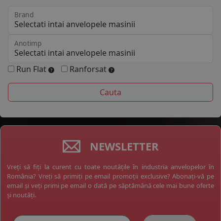
Brand
Anotimp
Run Flat
Ranforsat
NEWSLETTER
Vreți să fiți la curent cu toate noutățile în industria anvelopelor în
România? Vreți să primiți pe email promoții exclusive? Abonați-vă pe
email și veți primi pe email o dată pe săptămână cele mai bune oferte
și noutăți.