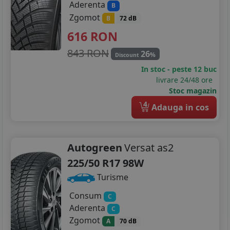
Aderenta
B
255/35R20
Zgomot
B
72 dB
616
RON
265/35R20
843 RON
26
%
Discount
275/30R20
In stoc - peste 12 buc
275/35R20
livrare 24/48 ore
Stoc magazin
275/40R20
4
Adauga in cos
285/30R20
295/30R20
Autogreen
Versat as2
225/50 R17 98W
315/35R20
Turisme
245/35R21
Consum
C
Aderenta
275/30R21
C
Zgomot
A
70 dB