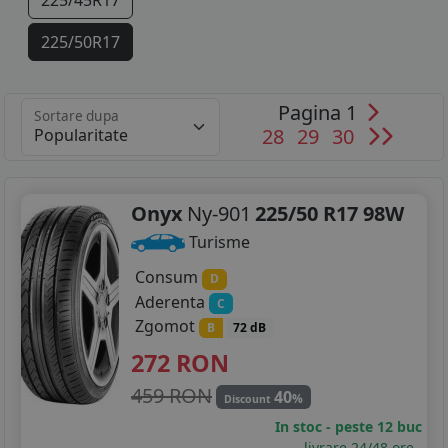
225/45R17
225/50R17
225/55R17
Pagina 1
Sortare dupa
225/60R17
28
29
30
235/45R17
235/55R17
Onyx
Ny-901
225/50 R17 98W
Turisme
245/40R17
Consum
D
245/45R17
Aderenta
C
Zgomot
B
72 dB
245/50R17
272
RON
245/55R17
459 RON
40
%
Discount
255/40R17
In stoc - peste 12 buc
livrare 24/48 ore