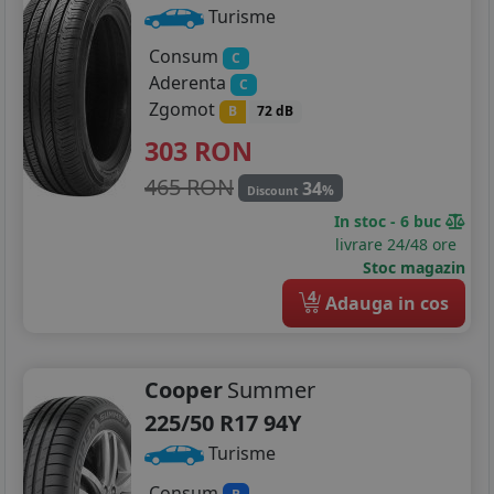
Turisme
Consum
C
Aderenta
C
Zgomot
B
72 dB
303
RON
465 RON
34
%
Discount
In stoc - 6 buc
livrare 24/48 ore
Stoc magazin
4
Adauga in cos
Cooper
Summer
225/50 R17 94Y
Turisme
Consum