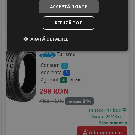
livrare 24/48 ore
ACCEPTĂ TOATE
Stoc magazin
4
Adauga in cos
REFUZĂ TOT
ARATĂ DETALIILE
Wanli
Sa302
225/50 R17 98W
Turisme
Consum
C
Aderenta
B
Zgomot
A
70 dB
298
RON
458 RON
34
%
Discount
In stoc - 11 buc
livrare 24/48 ore
Stoc magazin
4
Adauga in cos