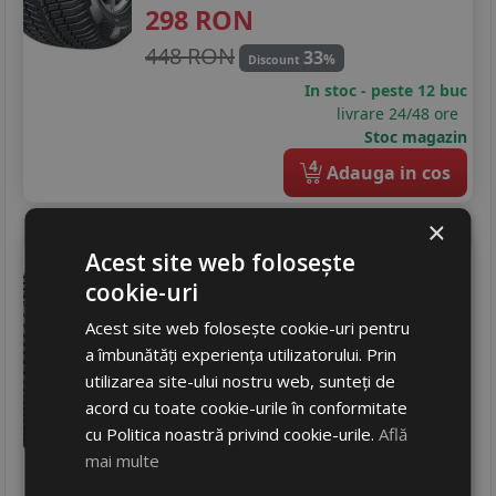
285/30R21
298
RON
285/35R21
448 RON
33
%
Discount
In stoc - peste 12 buc
325/30R21
livrare 24/48 ore
Stoc magazin
4
Adauga in cos
×
Laufenn
Lw31
225/50 R17 98V
Acest site web folosește
cookie-uri
Turisme
Acest site web folosește cookie-uri pentru
Consum
D
a îmbunătăți experiența utilizatorului. Prin
Aderenta
C
utilizarea site-ului nostru web, sunteți de
Zgomot
B
72 dB
acord cu toate cookie-urile în conformitate
453
RON
cu Politica noastră privind cookie-urile.
Află
619 RON
mai multe
26
%
Discount
In stoc - 12 buc