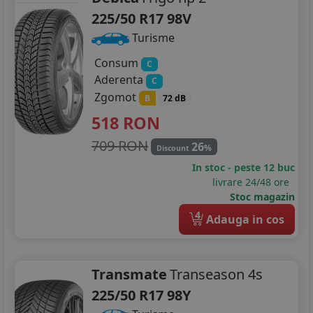
225/45R19
225/50 R17 98V
235/45R19
Turisme
245/30R19
Consum
C
Aderenta
C
245/35R19
Zgomot
B
72 dB
245/40R19
518
RON
709 RON
26
245/45R19
%
Discount
In stoc - peste 12 buc
245/50R19
livrare 24/48 ore
Stoc magazin
255/30R19
4
Adauga in cos
255/35R19
255/40R19
Transmate
Transeason 4s
225/50 R17 98Y
255/50R19