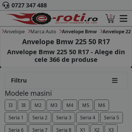
195/65R15
0727 347 488
0
205/55R15
ACASA
205/60R15
DESPRE NOI
Anvelope
Marca Auto
Anvelope Bmw
Anvelope 22
ANVELOPE
Anvelope Bmw 225 50 R17
205/65R15
AUTO
Anvelope Bmw 225 50 R17 - Alege din
CAMION
225/55R15
cele
366
de produse
MOTO
225/60R15
AGROINDUSTRIALE
CAUTARE DUPA
195/55R16
Filtru
DIMENSIUNI
PRODUCATORI ANVELOPE
195/65R16
Modele masini
MARCA AUTO
BLOG
205/55R16
I3
I8
M2
M3
M4
M5
M6
B2B - COLABORARE COMPANII
205/60R16
Seria 1
Seria 2
Seria 3
Seria 4
Seria 5
CONT
215/65R16
Seria 6
Seria 7
Seria 8
X1
X2
X3
CONTACT