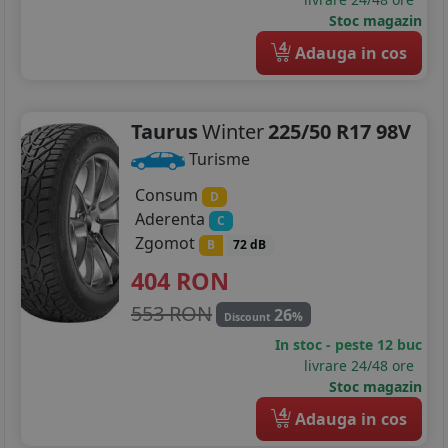
255/45R17
Stoc magazin
4
Adauga in cos
205/45R18
215/40R18
Taurus
Winter
225/50 R17 98V
225/40R18
Turisme
225/45R18
Consum
D
Aderenta
C
225/50R18
Zgomot
B
72 dB
235/40R18
404
RON
235/50R18
553 RON
26
%
Discount
In stoc - peste 12 buc
245/35R18
livrare 24/48 ore
Stoc magazin
245/40R18
4
Adauga in cos
245/45R18