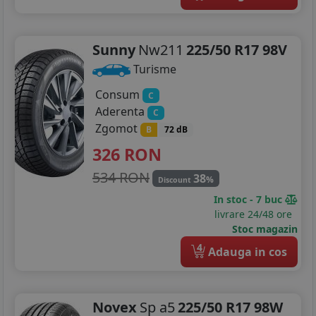
Sunny
Nw211
225/50 R17 98V
Turisme
Consum
C
Aderenta
C
Zgomot
B
72 dB
326
RON
534 RON
38
%
Discount
In stoc - 7 buc
livrare 24/48 ore
Stoc magazin
4
Adauga in cos
Novex
Sp a5
225/50 R17 98W