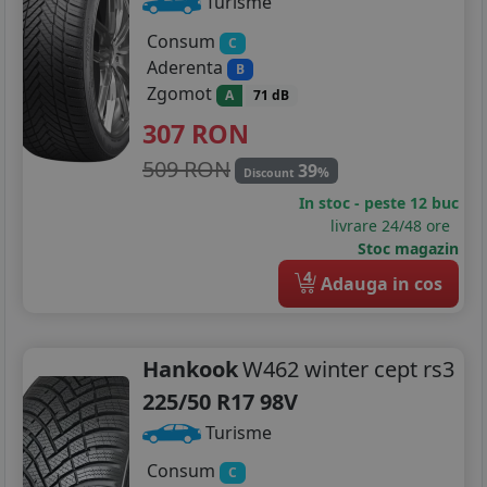
Turisme
265/35R19
Consum
C
265/40R19
Aderenta
B
Zgomot
A
71 dB
275/30R19
307
RON
275/35R19
509 RON
39
%
Discount
275/40R19
In stoc - peste 12 buc
livrare 24/48 ore
285/45R19
Stoc magazin
4
Adauga in cos
225/35R20
245/35R20
Hankook
W462 winter cept rs3
245/40R20
225/50 R17 98V
245/45R20
Turisme
Consum
255/30R20
C