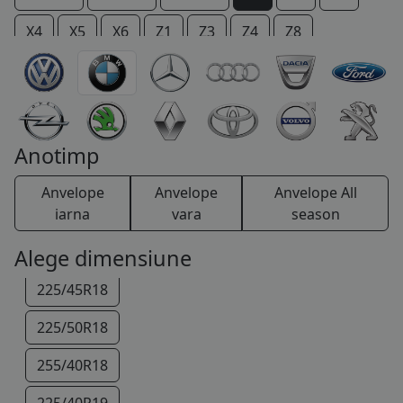
COS (
0 PRODUSE
)
X4
X5
X6
Z1
Z3
Z4
Z8
Anotimp
205/60R17
Anvelope
Anvelope
Anvelope All
225/50R17
iarna
vara
season
225/55R17
Alege dimensiune
225/45R18
225/50R18
255/40R18