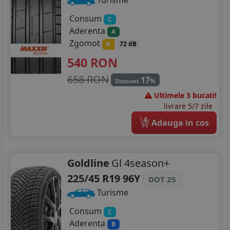
Turisme
Consum
C
Aderenta
A
Zgomot
B
72 dB
540
RON
658 RON
17
%
Discount
Ultimele 3 bucati!
livrare 5/7 zile
4
Adauga in cos
Goldline
Gl 4season+
225/45 R19 96Y
DOT 25
Turisme
Consum
C
Aderenta
B