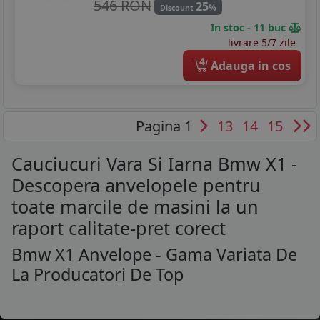
546 RON
25
%
Discount
In stoc - 11 buc
livrare 5/7 zile
4
Adauga in cos
Pagina 1
13
14
15
Cauciucuri Vara Si Iarna Bmw X1 -
Descopera anvelopele pentru
toate marcile de masini la un
raport calitate-pret corect
Bmw X1 Anvelope - Gama Variata De
La Producatori De Top