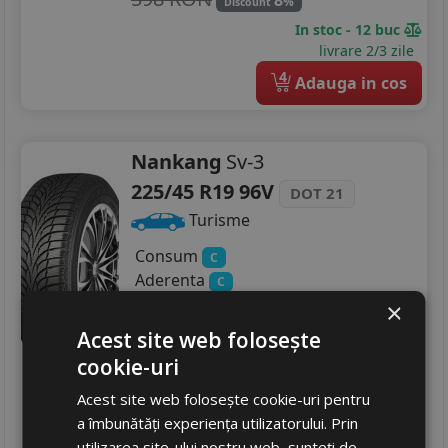
8
%
Discount
In stoc - 12 buc
livrare 2/3 zile
4
Adauga in cos
Nankang
Sv-3
225/45 R19 96V
DOT 21
Turisme
Consum
C
Aderenta
C
Zgomot
B
72 dB
×
516
RON
Acest site web folosește
cookie-uri
603 RON
14
%
Discount
Acest site web folosește cookie-uri pentru
Ultima bucata!
a îmbunătăți experiența utilizatorului. Prin
livrare 2/3 zile
utilizarea site-ului nostru web, sunteți de