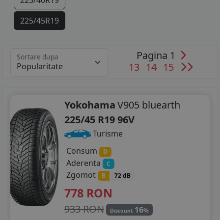
225/40R19
225/45R19
255/35R19
Pagina 1
Sortare dupa
13
14
15
Yokohama
V905 bluearth
225/45 R19 96V
Turisme
Consum
D
Aderenta
C
Zgomot
B
72 dB
778
RON
933 RON
16
%
Discount