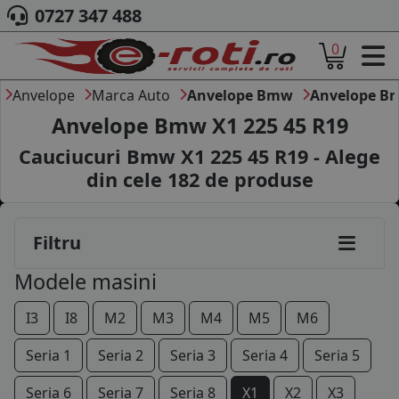
0727 347 488
0
ACASA
DESPRE NOI
Anvelope
Marca Auto
Anvelope Bmw
Anvelope B
ANVELOPE
Anvelope Bmw X1 225 45 R19
AUTO
Cauciucuri Bmw X1 225 45 R19 - Alege
CAMION
din cele
182
de produse
MOTO
AGROINDUSTRIALE
CAUTARE DUPA
Filtru
DIMENSIUNI
PRODUCATORI ANVELOPE
Modele masini
MARCA AUTO
BLOG
I3
I8
M2
M3
M4
M5
M6
B2B - COLABORARE COMPANII
Seria 1
Seria 2
Seria 3
Seria 4
Seria 5
CONT
Seria 6
Seria 7
Seria 8
X1
X2
X3
CONTACT