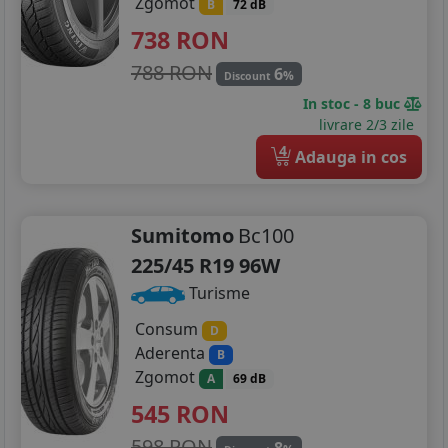
Zgomot
B
72 dB
738
RON
788 RON
6
%
Discount
In stoc - 8 buc
livrare 2/3 zile
4
Adauga in cos
Sumitomo
Bc100
225/45 R19 96W
Turisme
Consum
D
Aderenta
B
Zgomot
A
69 dB
545
RON
598 RON