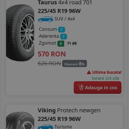
Taurus
4x4 road 701
225/45 R19 96W
SUV / 4x4
Consum
C
Aderenta
C
Zgomot
A
71 dB
570
RON
626 RON
8
%
Discount
Ultima bucata!
livrare 2/3 zile
4
Adauga in cos
Viking
Protech newgen
225/45 R19 96W
Turisme