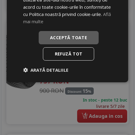
4
Adauga in cos
acord cu toate cookie-urile în conformitate
cu Politica noastră privind cookie-urile.
Află
mai multe
Maxxis
Ap3
225/45 R19 96V
DOT 25
ACCEPTĂ TOATE
Turisme
REFUZĂ TOT
Consum
C
Aderenta
B
Zgomot
ARATĂ DETALIILE
A
71 dB
757
RON
900 RON
15
%
Discount
In stoc - peste 12 buc
livrare 5/7 zile
4
Adauga in cos