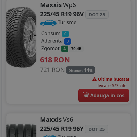
Maxxis
Wp6
225/45 R19 96V
DOT 25
Turisme
Consum
C
Aderenta
B
Zgomot
A
70 dB
618
RON
721 RON
14
%
Discount
Ultima bucata!
livrare 5/7 zile
4
Adauga in cos
Maxxis
Vs6
225/45 R19 96Y
DOT 25