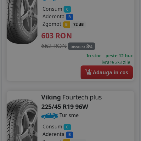
Consum
C
Aderenta
B
Zgomot
B
72 dB
603
RON
662 RON
8
%
Discount
In stoc - peste 12 buc
livrare 2/3 zile
4
Adauga in cos
Viking
Fourtech plus
225/45 R19 96W
Turisme
Consum
C
Aderenta
B