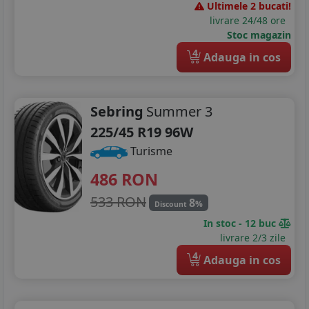
Ultimele 2 bucati!
livrare 24/48 ore
Stoc magazin
4
Adauga in cos
Sebring
Summer 3
225/45 R19 96W
Turisme
486
RON
533 RON
8
%
Discount
In stoc - 12 buc
livrare 2/3 zile
4
Adauga in cos