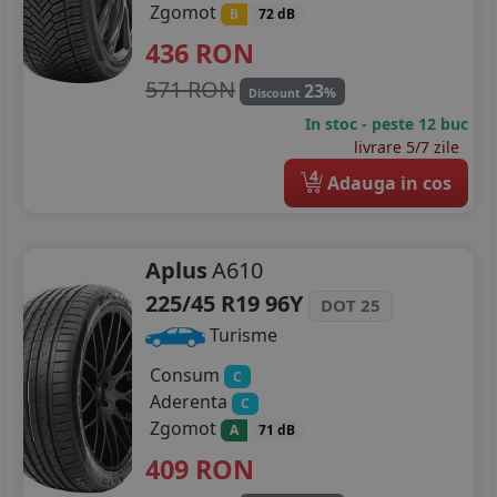
Zgomot
B
72 dB
436
RON
571 RON
23
%
Discount
In stoc - peste 12 buc
livrare 5/7 zile
4
Adauga in cos
Aplus
A610
225/45 R19 96Y
DOT 25
Turisme
Consum
C
Aderenta
C
Zgomot
A
71 dB
409
RON