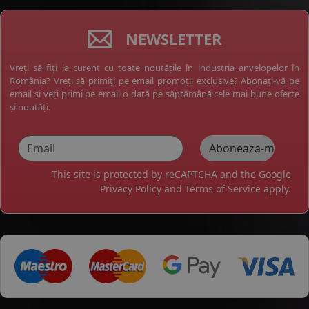
NEWSLETTER
Vreți să fiți la curent cu toate noutățile în industria anvelopelor în
România? Vreți să primiți pe email promoții exclusive? Abonați-vă pe
email și veți primi pe email o dată pe săptămână cele mai bune oferte
și noutăți.
This site is protected by reCAPTCHA and the Google
Privacy Policy
and
Terms of Service
apply.