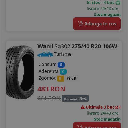
In stoc - 4 buc
livrare 24/48 ore
Stoc magazin
4
Adauga in cos
Wanli
Sa302
275/40 R20 106W
Turisme
Consum
B
Aderenta
C
Zgomot
B
73 dB
483
RON
661 RON
26
%
Discount
Ultimele 3 bucati!
livrare 24/48 ore
Stoc magazin
4