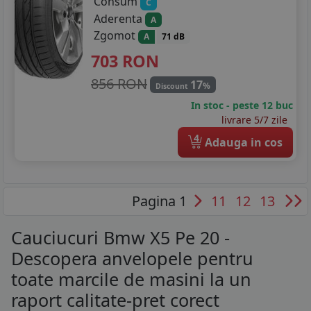
Consum
C
Aderenta
A
Zgomot
A
71 dB
703
RON
856 RON
17
%
Discount
In stoc - peste 12 buc
livrare 5/7 zile
4
Adauga in cos
Pagina 1
11
12
13
Cauciucuri Bmw X5 Pe 20 -
Descopera anvelopele pentru
toate marcile de masini la un
raport calitate-pret corect