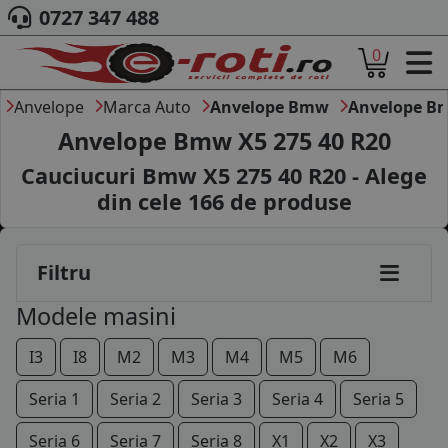
0727 347 488
0
ACASA
DESPRE NOI
Anvelope
Marca Auto
Anvelope Bmw
Anvelope B
ANVELOPE
Anvelope Bmw X5 275 40 R20
AUTO
Cauciucuri Bmw X5 275 40 R20 - Alege
CAMION
din cele
166
de produse
MOTO
AGROINDUSTRIALE
CAUTARE DUPA
Filtru
DIMENSIUNI
PRODUCATORI ANVELOPE
Modele masini
MARCA AUTO
BLOG
I3
I8
M2
M3
M4
M5
M6
B2B - COLABORARE COMPANII
Seria 1
Seria 2
Seria 3
Seria 4
Seria 5
CONT
Seria 6
Seria 7
Seria 8
X1
X2
X3
CONTACT