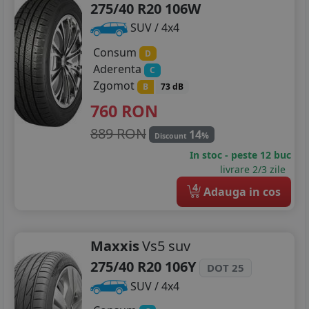
275/40 R20 106W
SUV / 4x4
Consum
D
Aderenta
C
Zgomot
B
73 dB
760
RON
889 RON
14
%
Discount
In stoc - peste 12 buc
livrare 2/3 zile
4
Adauga in cos
Maxxis
Vs5 suv
275/40 R20 106Y
DOT 25
SUV / 4x4