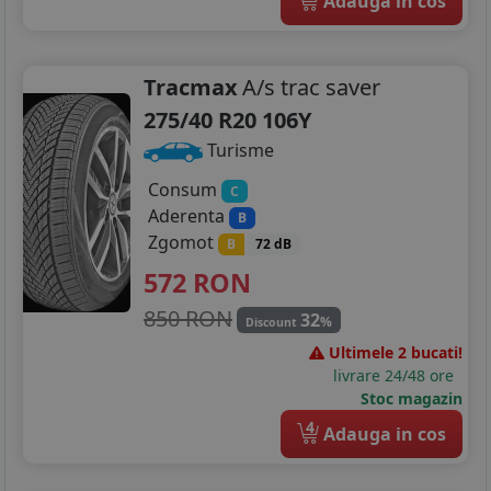
Adauga in cos
Tracmax
A/s trac saver
275/40 R20 106Y
Turisme
Consum
C
Aderenta
B
Zgomot
B
72 dB
572
RON
850 RON
32
%
Discount
Ultimele 2 bucati!
livrare 24/48 ore
Stoc magazin
4
Adauga in cos