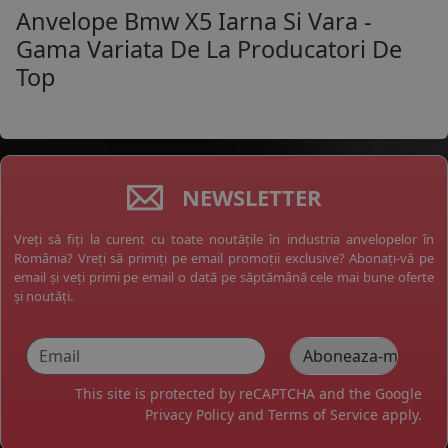
Anvelope Bmw X5 Iarna Si Vara -
Gama Variata De La Producatori De
Top
NEWSLETTER
Vreți să fiți la curent cu toate noutățile în industria anvelopelor în
România? Vreți să primiți pe email promoții exclusive? Abonați-vă pe
email și veți primi pe email o dată pe săptămână cele mai bune oferte
și noutăți.
This site is protected by reCAPTCHA and the Google
Privacy Policy
and
Terms of Service
apply.