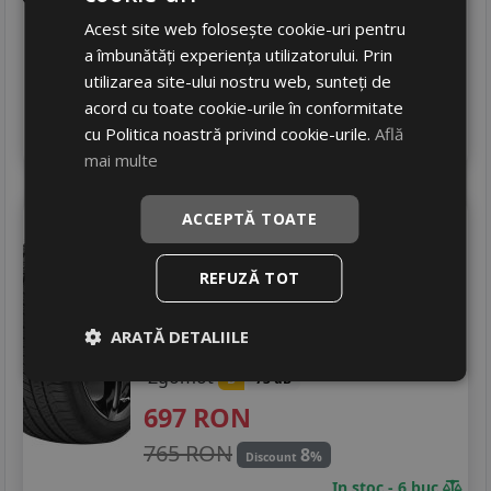
747
RON
Acest site web folosește cookie-uri pentru
783 RON
4
%
Discount
a îmbunătăți experiența utilizatorului. Prin
Ultimele 2 bucati!
utilizarea site-ului nostru web, sunteți de
livrare 2/3 zile
acord cu toate cookie-urile în conformitate
4
cu Politica noastră privind cookie-urile.
Află
Adauga in cos
mai multe
Kormoran
Suv summer
ACCEPTĂ TOATE
275/40 R20 106Y
REFUZĂ TOT
SUV / 4x4
Consum
C
ARATĂ DETALIILE
Aderenta
C
Zgomot
B
73 dB
697
RON
765 RON
8
%
Discount
In stoc - 6 buc