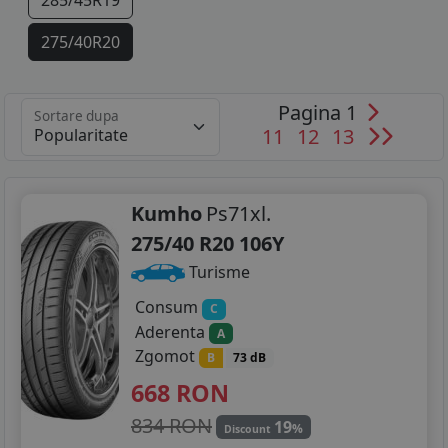
285/45R19
275/40R20
285/40R20
Pagina 1
Sortare dupa
315/35R20
11
12
13
325/35R20
285/35R21
Kumho
Ps71xl.
275/40 R20 106Y
325/30R21
Turisme
Consum
C
Aderenta
A
Zgomot
B
73 dB
668
RON
834 RON
19
%
Discount