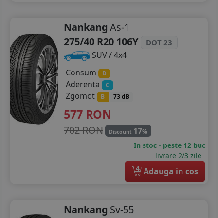
Nankang
As-1
275/40 R20 106Y
DOT 23
SUV / 4x4
Consum
D
Aderenta
C
Zgomot
B
73 dB
577
RON
702 RON
17
%
Discount
In stoc - peste 12 buc
livrare 2/3 zile
4
Adauga in cos
Nankang
Sv-55