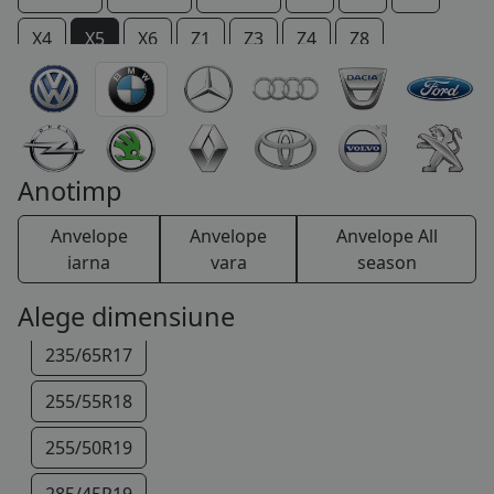
COS (
0 PRODUSE
)
X4
X5
X6
Z1
Z3
Z4
Z8
Anotimp
Anvelope
Anvelope
Anvelope All
iarna
vara
season
Alege dimensiune
235/65R17
255/55R18
255/50R19