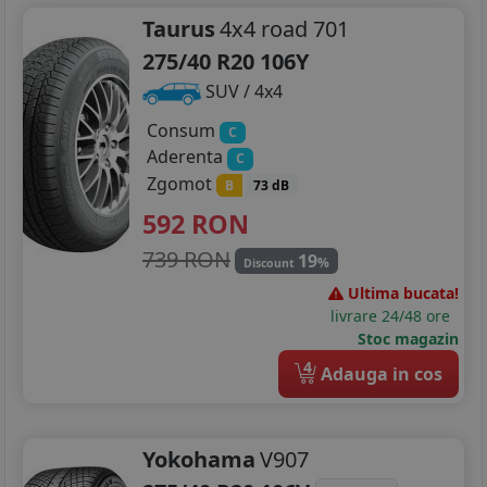
Taurus
4x4 road 701
275/40 R20 106Y
SUV / 4x4
Consum
C
Aderenta
C
Zgomot
B
73 dB
592
RON
739 RON
19
%
Discount
Ultima bucata!
livrare 24/48 ore
Stoc magazin
4
Adauga in cos
Yokohama
V907