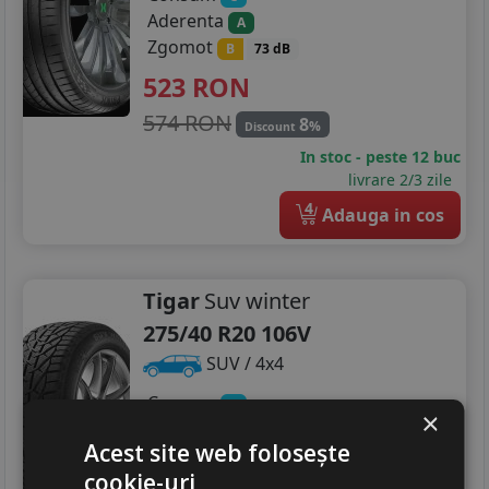
Aderenta
A
Zgomot
B
73 dB
523
RON
574 RON
8
%
Discount
In stoc - peste 12 buc
livrare 2/3 zile
4
Adauga in cos
Tigar
Suv winter
275/40 R20 106V
SUV / 4x4
Consum
C
×
Aderenta
D
Acest site web folosește
Zgomot
B
73 dB
cookie-uri