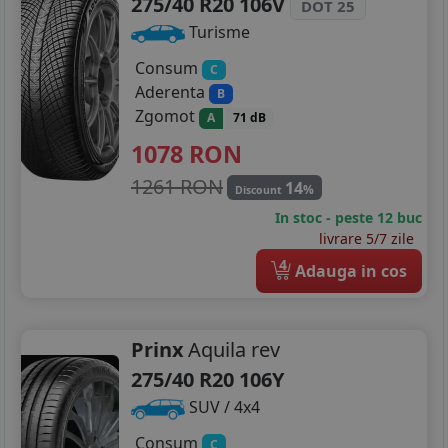
275/40 R20 106V
DOT 25
Turisme
Consum
C
Aderenta
B
Zgomot
A
71 dB
1078
RON
1261 RON
14
%
Discount
In stoc - peste 12 buc
livrare 5/7 zile
4
Adauga in cos
Prinx
Aquila rev
275/40 R20 106Y
SUV / 4x4
Consum
C