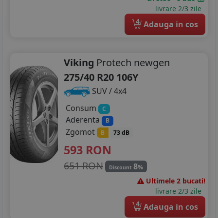
livrare 2/3 zile
4
Adauga in cos
Viking
Protech newgen
275/40 R20 106Y
SUV / 4x4
Consum
C
Aderenta
B
Zgomot
B
73 dB
593
RON
651 RON
8
%
Discount
Ultimele 2 bucati!
livrare 2/3 zile
4
Adauga in cos