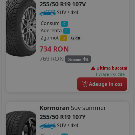
255/50 R19 107V
SUV / 4x4
Consum
C
Aderenta
C
Zgomot
B
72 dB
734
RON
769 RON
4
%
Discount
Ultima bucata!
livrare 2/3 zile
4
Adauga in cos
Kormoran
Suv summer
255/50 R19 107Y
SUV / 4x4