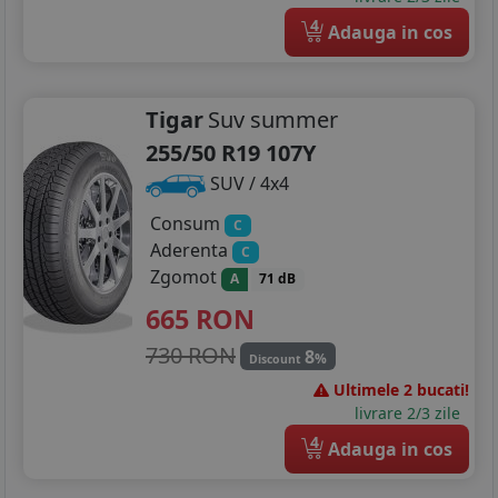
4
Adauga in cos
Tigar
Suv summer
255/50 R19 107Y
SUV / 4x4
Consum
C
Aderenta
C
Zgomot
A
71 dB
665
RON
730 RON
8
%
Discount
Ultimele 2 bucati!
livrare 2/3 zile
4
Adauga in cos