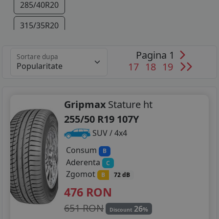
285/40R20
315/35R20
325/35R20
Pagina 1
Sortare dupa
17
18
19
285/35R21
325/30R21
Gripmax
Stature ht
255/50 R19 107Y
SUV / 4x4
Consum
B
Aderenta
C
Zgomot
B
72 dB
476
RON
651 RON
26
%
Discount