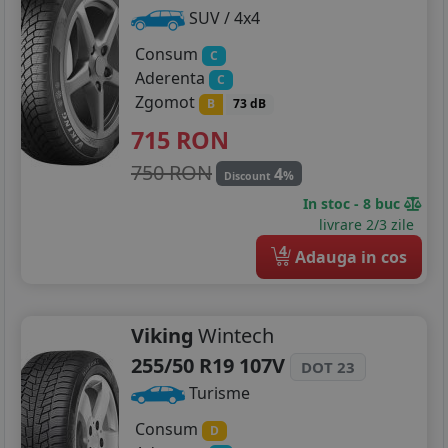
SUV / 4x4
Consum
C
Aderenta
C
Zgomot
B
73 dB
715
RON
750 RON
4
%
Discount
In stoc - 8 buc
livrare 2/3 zile
4
Adauga in cos
Viking
Wintech
255/50 R19 107V
DOT 23
Turisme
Consum
D