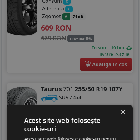
Consum
C
Aderenta
C
Zgomot
A
71 dB
609
RON
669 RON
8
%
Discount
In stoc - 10 buc
livrare 2/3 zile
4
Adauga in cos
Taurus
701
255/50 R19 107Y
SUV / 4x4
Consum
C
×
Aderenta
C
Acest site web folosește
Zgomot
A
71 dB
cookie-uri
493
RON
Acest site web folosește cookie-uri pentru