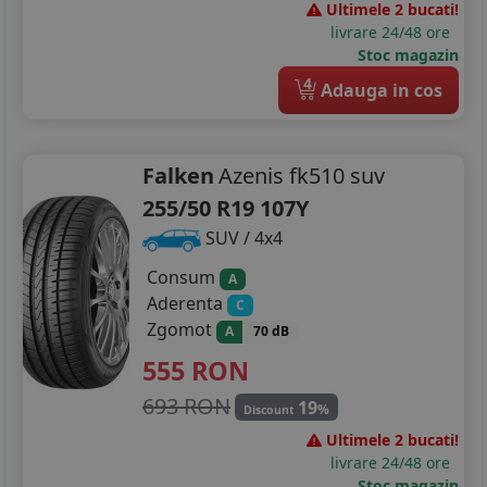
Ultimele 2 bucati!
livrare 24/48 ore
Stoc magazin
4
Adauga in cos
Falken
Azenis fk510 suv
255/50 R19 107Y
SUV / 4x4
Consum
A
Aderenta
C
Zgomot
A
70 dB
555
RON
693 RON
19
%
Discount
Ultimele 2 bucati!
livrare 24/48 ore
Stoc magazin