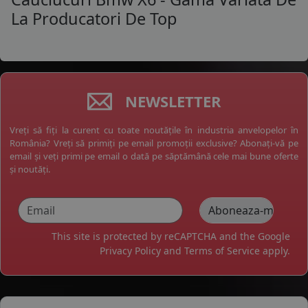
La Producatori De Top
NEWSLETTER
Vreți să fiți la curent cu toate noutățile în industria anvelopelor în
România? Vreți să primiți pe email promoții exclusive? Abonați-vă pe
email și veți primi pe email o dată pe săptămână cele mai bune oferte
și noutăți.
This site is protected by reCAPTCHA and the Google
Privacy Policy
and
Terms of Service
apply.