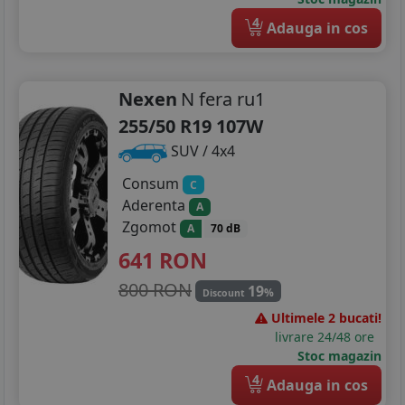
4
Adauga in cos
Nexen
N fera ru1
255/50 R19 107W
SUV / 4x4
Consum
C
Aderenta
A
Zgomot
A
70 dB
641
RON
800 RON
19
%
Discount
Ultimele 2 bucati!
livrare 24/48 ore
Stoc magazin
4
Adauga in cos