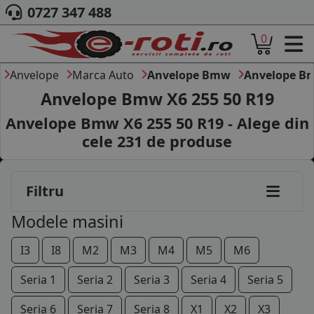
0727 347 488
0
ACASA
DESPRE NOI
Anvelope
Marca Auto
Anvelope Bmw
Anvelope B
ANVELOPE
Anvelope Bmw X6 255 50 R19
AUTO
Anvelope Bmw X6 255 50 R19 - Alege din
CAMION
cele
231
de produse
MOTO
AGROINDUSTRIALE
CAUTARE DUPA
Filtru
DIMENSIUNI
PRODUCATORI ANVELOPE
Modele masini
MARCA AUTO
BLOG
I3
I8
M2
M3
M4
M5
M6
B2B - COLABORARE COMPANII
Seria 1
Seria 2
Seria 3
Seria 4
Seria 5
CONT
Seria 6
Seria 7
Seria 8
X1
X2
X3
CONTACT