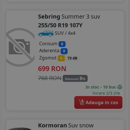
Sebring
Summer 3 suv
255/50 R19 107Y
SUV / 4x4
Consum
B
Aderenta
B
Zgomot
B
73 dB
699
RON
768 RON
8
%
Discount
In stoc - 10 buc
livrare 2/3 zile
4
Adauga in cos
Kormoran
Suv snow