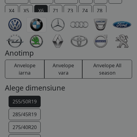
COS (
0 PRODUSE
)
X4
X5
X6
Z1
Z3
Z4
Z8
Anotimp
Anvelope
Anvelope
Anvelope All
iarna
vara
season
Alege dimensiune
255/50R19
285/45R19
275/40R20