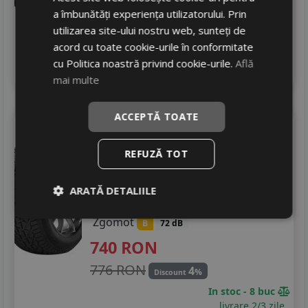
541 RON
8
a îmbunătăți experiența utilizatorului. Prin
%
Discount
utilizarea site-ului nostru web, sunteți de
Ultimele 3 bucati!
acord cu toate cookie-urile în conformitate
livrare 2/3 zile
cu Politica noastră privind cookie-urile.
Află
4
Adauga in cos
mai multe
ACCEPTĂ TOATE
Tigar
Suv winter
255/50 R19 107V
REFUZĂ TOT
SUV / 4x4
Consum
ARATĂ DETALIILE
C
Aderenta
C
Zgomot
B
72 dB
740
RON
776 RON
4
%
Discount
In stoc - 8 buc
livrare 2/3 zile