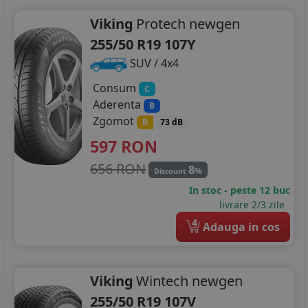
Viking
Protech newgen
255/50 R19 107Y
SUV / 4x4
Consum
C
Aderenta
B
Zgomot
B
73 dB
597
RON
656 RON
8
%
Discount
In stoc - peste 12 buc
livrare 2/3 zile
4
Adauga in cos
Viking
Wintech newgen
255/50 R19 107V