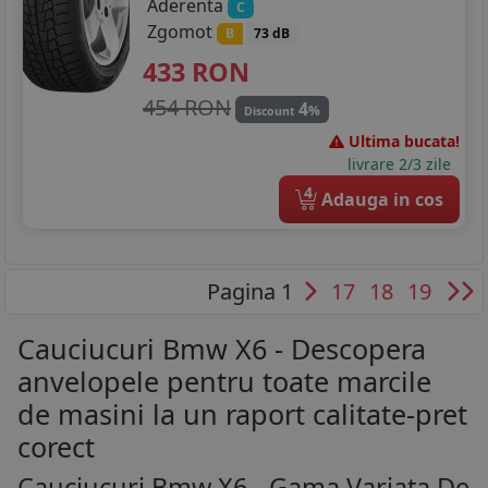
Aderenta
C
Zgomot
B
73 dB
433
RON
454 RON
4
%
Discount
Ultima bucata!
livrare 2/3 zile
4
Adauga in cos
Pagina 1
17
18
19
Cauciucuri Bmw X6 - Descopera
anvelopele pentru toate marcile
de masini la un raport calitate-pret
corect
Cauciucuri Bmw X6 - Gama Variata De