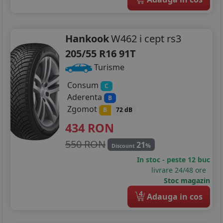
Hankook
W462 i cept rs3
205/55 R16 91T
Turisme
Consum
C
Aderenta
B
Zgomot
B
72 dB
434
RON
550 RON
21
%
Discount
In stoc - peste 12 buc
livrare 24/48 ore
Stoc magazin
4
Adauga in cos