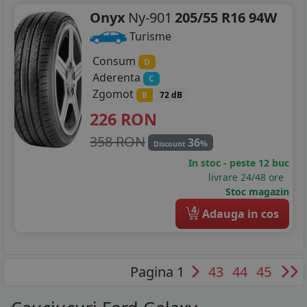
Onyx
Ny-901
205/55 R16 94W
Turisme
Consum
D
Aderenta
C
Zgomot
B
72 dB
226
RON
358 RON
36
%
Discount
In stoc - peste 12 buc
livrare 24/48 ore
Stoc magazin
4
Adauga in cos
Pagina 1
43
44
45