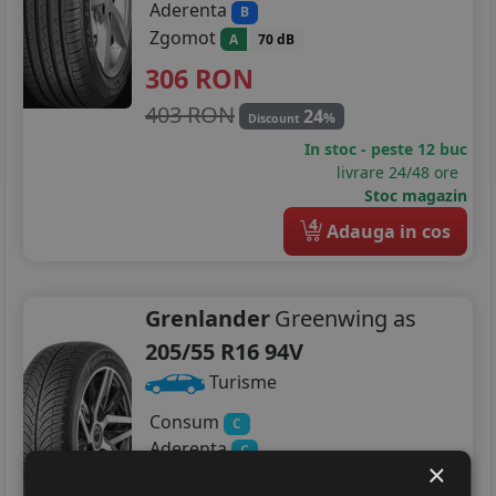
Aderenta
B
Zgomot
A
70 dB
306
RON
403 RON
24
%
Discount
In stoc - peste 12 buc
livrare 24/48 ore
Stoc magazin
4
Adauga in cos
Grenlander
Greenwing as
205/55 R16 94V
Turisme
Consum
C
Aderenta
C
×
Zgomot
A
71 dB