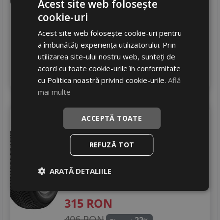
Acest site web folosește
245
RON
cookie-uri
381 RON
35
%
Discount
Acest site web folosește cookie-uri pentru
In stoc - peste 12 buc
a îmbunătăți experiența utilizatorului. Prin
livrare 24/48 ore
utilizarea site-ului nostru web, sunteți de
Stoc magazin
acord cu toate cookie-urile în conformitate
4
Adauga in cos
cu Politica noastră privind cookie-urile.
Află
mai multe
Laufenn
Lh71 g fit 4s
ACCEPTĂ TOATE
205/55 R16 91H
Turisme
REFUZĂ TOT
Consum
D
ARATĂ DETALIILE
Aderenta
B
Zgomot
B
72 dB
315
RON
406 RON
22