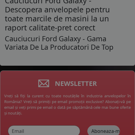
Cauciucuri Ford Galaxy -
Descopera anvelopele pentru
toate marcile de masini la un
raport calitate-pret corect
Cauciucuri Ford Galaxy - Gama
Variata De La Producatori De Top
NEWSLETTER
Vreți să fiți la curent cu toate noutățile în industria anvelopelor în
România? Vreți să primiți pe email promoții exclusive? Abonați-vă pe
email și veți primi pe email o dată pe săptămână cele mai bune oferte
și noutăți.