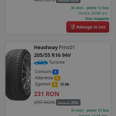
%
Discount
In stoc - peste 12 buc
livrare 24/48 ore
Stoc magazin
4
Adauga in cos
Headway
Pms01
205/55 R16 94V
Turisme
Consum
B
Aderenta
D
Zgomot
B
72 dB
231
RON
297 RON
22
%
Discount
In stoc - peste 12 buc
livrare 24/48 ore