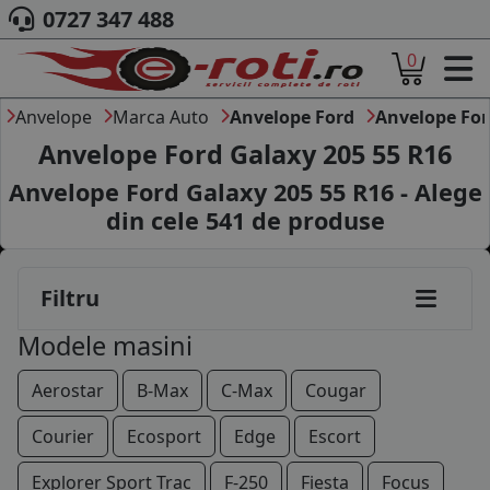
0727 347 488
0
ACASA
DESPRE NOI
Anvelope
Marca Auto
Anvelope Ford
Anvelope For
ANVELOPE
Anvelope Ford Galaxy 205 55 R16
AUTO
Anvelope Ford Galaxy 205 55 R16 - Alege
CAMION
din cele
541
de produse
MOTO
AGROINDUSTRIALE
CAUTARE DUPA
Filtru
DIMENSIUNI
PRODUCATORI ANVELOPE
Modele masini
MARCA AUTO
BLOG
Aerostar
B-Max
C-Max
Cougar
B2B - COLABORARE COMPANII
Courier
Ecosport
Edge
Escort
CONT
Explorer Sport Trac
F-250
Fiesta
Focus
CONTACT