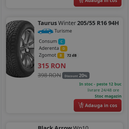
Adauga in cos
Taurus
Winter
205/55 R16 94H
Turisme
Consum
C
Aderenta
D
Zgomot
B
72 dB
315
RON
398 RON
20
%
Discount
In stoc - peste 12 buc
livrare 24/48 ore
Stoc magazin
4
Adauga in cos
Black Arrow
Wp10