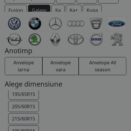
COS (
0 PRODUSE
)
Fusion
Galaxy
Ka
Ka+
Kuga
Maverick
Mondeo
Mustang
Probe
Puma
Ranger
Sierra
S-Max
Thunderbird
Tourneo
Transit
Windstar
Anotimp
Anvelope
Anvelope
Anvelope All
iarna
vara
season
Alege dimensiune
195/65R15
205/60R15
215/60R15