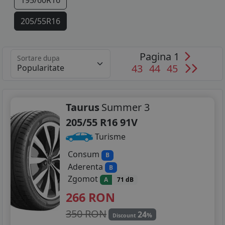
195/60R16
205/55R16
215/55R16
Pagina 1
Sortare dupa
215/60R16
43
44
45
225/45R17
225/50R17
Taurus
Summer 3
205/55 R16 91V
235/55R17
Turisme
235/45R18
Consum
B
Aderenta
B
235/50R18
Zgomot
A
71 dB
245/45R19
266
RON
350 RON
24
%
Discount