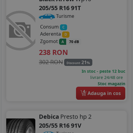
205/55 R16 91T
Turisme
Consum
C
Aderenta
D
Zgomot
A
70 dB
238
RON
302 RON
21
%
Discount
In stoc - peste 12 buc
livrare 24/48 ore
Stoc magazin
4
Adauga in cos
Debica
Presto hp 2
205/55 R16 91V