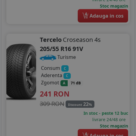
Stoc magazin
4
Adauga in cos
Tercelo
Croseason 4s
205/55 R16 91V
Turisme
Consum
C
Aderenta
C
Zgomot
A
71 dB
241
RON
309 RON
22
%
Discount
In stoc - peste 12 buc
livrare 24/48 ore
Stoc magazin
4
Adauga in cos