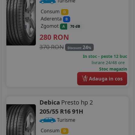
Turisme
Consum
D
Aderenta
B
Zgomot
A
70 dB
280
RON
370 RON
24
%
Discount
In stoc - peste 12 buc
livrare 24/48 ore
Stoc magazin
4
Adauga in cos
Debica
Presto hp 2
205/55 R16 91H
Turisme
Consum
D