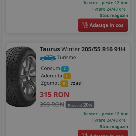
In stoc - peste 12 buc
livrare 24/48 ore
Stoc magazin
4
Adauga in cos
Taurus
Winter
205/55 R16 91H
Turisme
Consum
C
Aderenta
D
Zgomot
B
72 dB
315
RON
398 RON
20
%
Discount
In stoc - peste 12 buc
livrare 24/48 ore
Stoc magazin
4